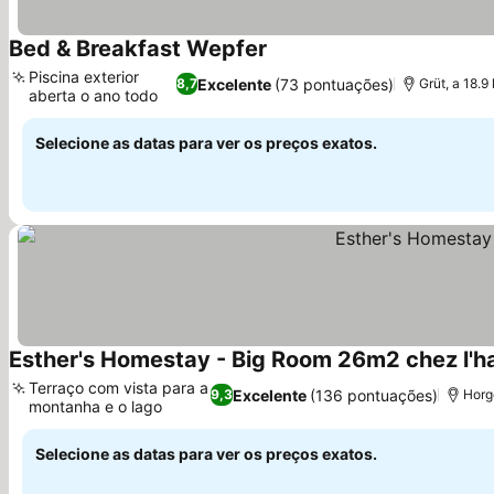
Bed & Breakfast Wepfer
Piscina exterior
Excelente
(73 pontuações)
8,7
Grüt, a 18.9
aberta o ano todo
Selecione as datas para ver os preços exatos.
Esther's Homestay - Big Room 26m2 chez l'h
Terraço com vista para a
Excelente
(136 pontuações)
9,3
Horg
montanha e o lago
Selecione as datas para ver os preços exatos.