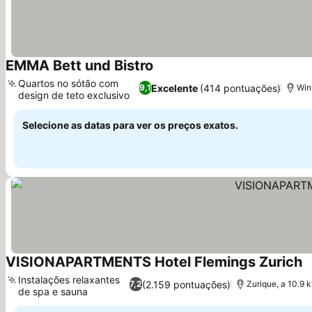
EMMA Bett und Bistro
Quartos no sótão com
Excelente
(414 pontuações)
9,1
Win
design de teto exclusivo
Selecione as datas para ver os preços exatos.
VISIONAPARTMENTS Hotel Flemings Zurich
Instalações relaxantes
(2.159 pontuações)
7,2
Zurique, a 10.9 
de spa e sauna