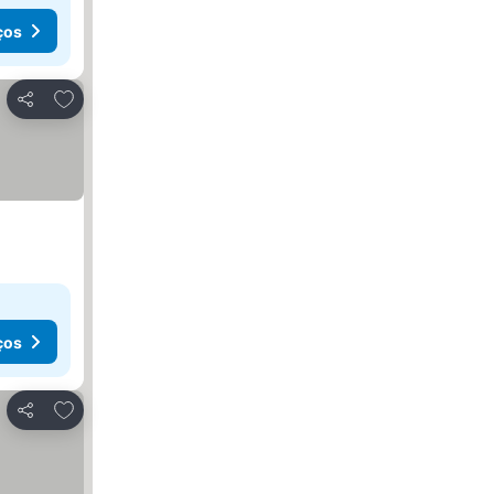
ços
Adicionar aos favoritos
Partilhar
ços
Adicionar aos favoritos
Partilhar