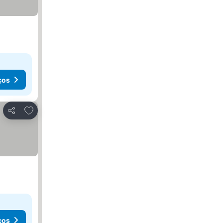
ços
Adicionar aos favoritos
Partilhar
ços