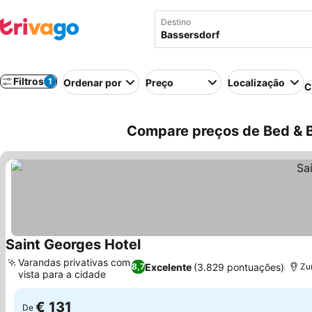
Destino
Filtros
1
Ordenar por
Preço
Localização
C
Compare preços de Bed & B
Saint Georges Hotel
Varandas privativas com
Excelente
(3.829 pontuações)
8,7
Zur
vista para a cidade
€ 131
De