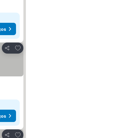
ços
Adicionar aos favoritos
Partilhar
ços
Adicionar aos favoritos
Partilhar