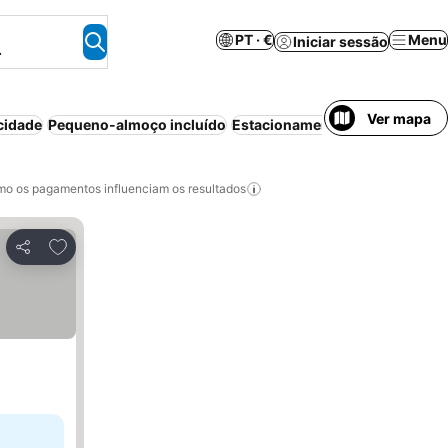
PT · €
Menu
Iniciar sessão
.
Ver mapa
cidade
Pequeno-almoço incluído
Estacionamento
o os pagamentos influenciam os resultados
Adicionar aos favoritos
Partilhar