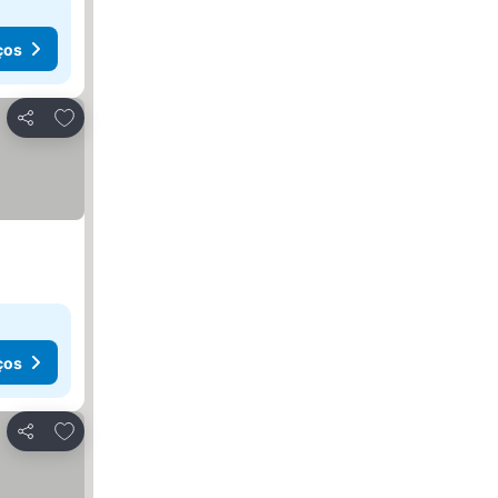
ços
Adicionar aos favoritos
Partilhar
ços
Adicionar aos favoritos
Partilhar