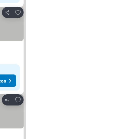
Adicionar aos favoritos
Partilhar
ços
Adicionar aos favoritos
Partilhar