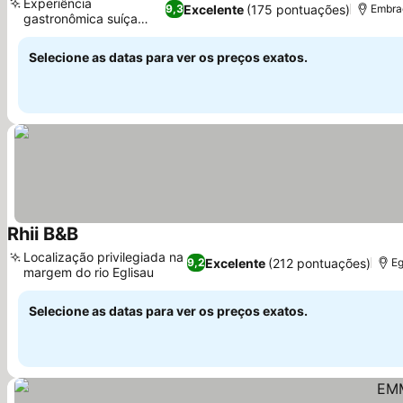
Experiência
Excelente
(175 pontuações)
9,3
Embrac
gastronômica suíça
autêntica
Selecione as datas para ver os preços exatos.
Rhii B&B
Localização privilegiada na
Excelente
(212 pontuações)
9,2
Eg
margem do rio Eglisau
Selecione as datas para ver os preços exatos.