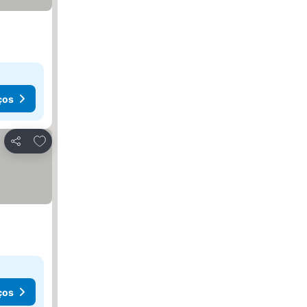
ços
Adicionar aos favoritos
Partilhar
ços