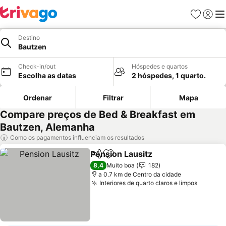
Favoritos
Iniciar
Me
Destino
Bautzen
Check-in/out
Hóspedes e quartos
Escolha as datas
2 hóspedes, 1 quarto.
Ordenar
Filtrar
Mapa
Compare preços de Bed & Breakfast em
Bautzen, Alemanha
Como os pagamentos influenciam os resultados
Pension Lausitz
Partilhar
Adicionar aos favoritos
8,4
Muito boa
182
a 0.7 km de Centro da cidade
Interiores de quarto claros e limpos