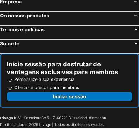
Empresa
Reinhardtsdorf-Schöna, bed and breakfasts
Doberschau-Gaußig, bed and breakfasts
Reichenbach, bed and breakfasts
Spremberg, bed and breakfasts
Os nossos produtos
Schirgiswalde, bed and breakfasts
Sohland, bed and breakfasts
Termos e políticas
Jonsdorf, bed and breakfasts
Neustadt, bed and breakfasts
Krompach, bed and breakfasts
Senftenberg, bed and breakfasts
Suporte
Bad Gottleuba-Berggießhübel, bed and breakfasts
Inicie sessão para desfrutar de
vantagens exclusivas para membros
Personalize a sua experiência
Ofertas e preços para membros
Iniciar sessão
trivago N.V.
, Kesselstraße 5 – 7, 40221 Düsseldorf, Alemanha
Direitos autorais 2026 trivago | Todos os direitos reservados.