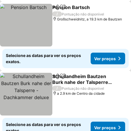
Pension Bartsch
Partilhar
Adicionar aos favoritos
/
Pontuação não disponível
Großschweidnitz, a 19.3 km de Bautzen
Selecione as datas para ver os preços
Ver preços
exatos.
Schullandheim Bautzen
Partilhar
Adicionar aos favoritos
Burk nahe der Talsperre -
Dachkammer deluxe
/
Pontuação não disponível
a 2.9 km de Centro da cidade
Selecione as datas para ver os preços
Ver preços
exatos.