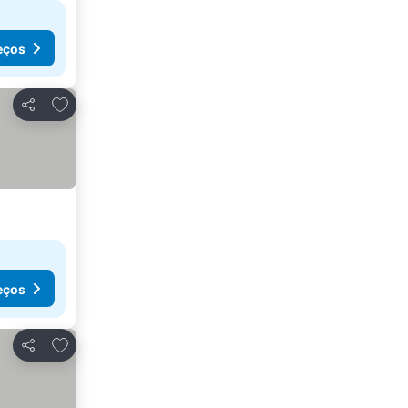
eços
Adicionar aos favoritos
Partilhar
eços
Adicionar aos favoritos
Partilhar