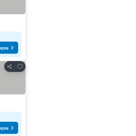
eços
Adicionar aos favoritos
Partilhar
eços