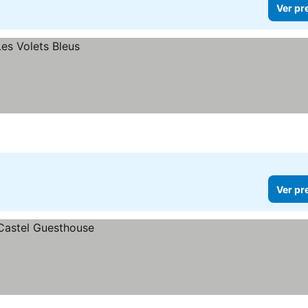
Ver pr
Ver pr