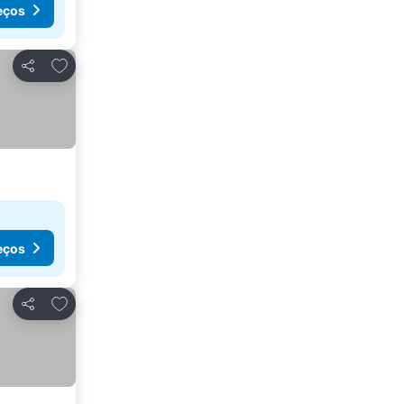
eços
Adicionar aos favoritos
Partilhar
eços
Adicionar aos favoritos
Partilhar