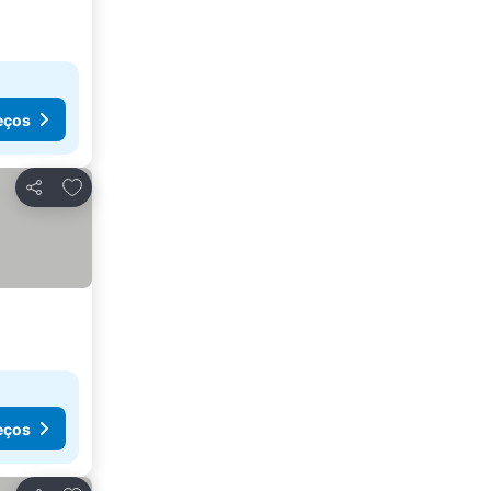
eços
Adicionar aos favoritos
Partilhar
eços