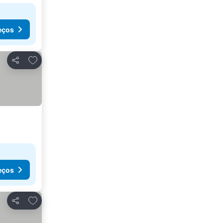
eços
Adicionar aos favoritos
Partilhar
eços
Adicionar aos favoritos
Partilhar