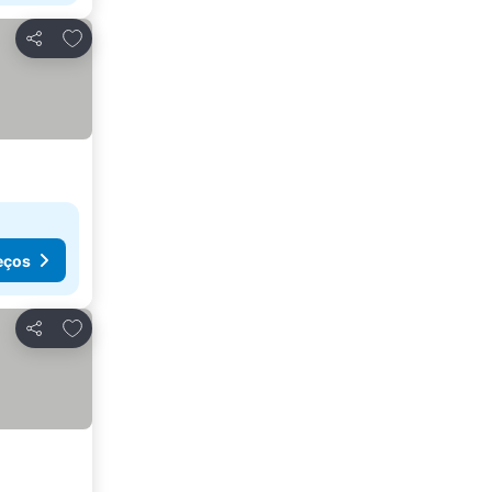
Adicionar aos favoritos
Partilhar
eços
Adicionar aos favoritos
Partilhar