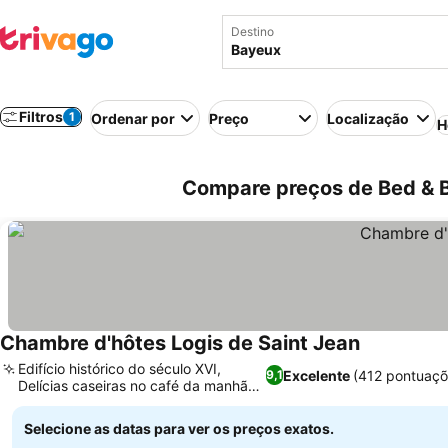
Destino
Filtros
1
Ordenar por
Preço
Localização
H
Compare preços de Bed & B
Chambre d'hôtes Logis de Saint Jean
Edifício histórico do século XVI,
Excelente
(412 pontuaçõ
9,1
Delícias caseiras no café da manhã
francês
Selecione as datas para ver os preços exatos.