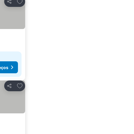
Adicionar aos favoritos
Partilhar
eços
Adicionar aos favoritos
Partilhar