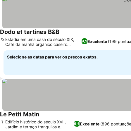
Dodo et tartines B&B
Estadia em uma casa do século XIX,
Excelente
(199 pontu
9,2
Café da manhã orgânico caseiro
excepcional
Selecione as datas para ver os preços exatos.
Le Petit Matin
Edifício histórico do século XVII,
Excelente
(896 pontuaçõe
9,6
Jardim e terraço tranquilos e