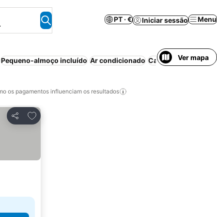
PT · €
Menu
Iniciar sessão
.
Ver mapa
Pequeno-almoço incluído
Ar condicionado
Cancelamento gratu
o os pagamentos influenciam os resultados
Adicionar aos favoritos
Partilhar