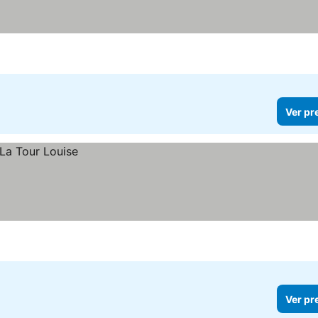
Ver pr
Ver pr