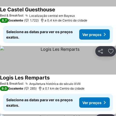
Le Castel Guesthouse
Ver preços
Bed & Breakfast
Localização central em Bayeux
Ver preços
8,7
Excelente
1.722
a 0.4 km de Centro da cidade
Selecione as datas para ver os preços
Ver preços
exatos.
Partilhar
Ad
Logis Les Remparts
Ver preços
Bed & Breakfast
Arquitetura histórica do século XVIII
Ver preços
9,0
Excelente
285
a 0.1 km de Centro da cidade
Selecione as datas para ver os preços
Ver preços
exatos.