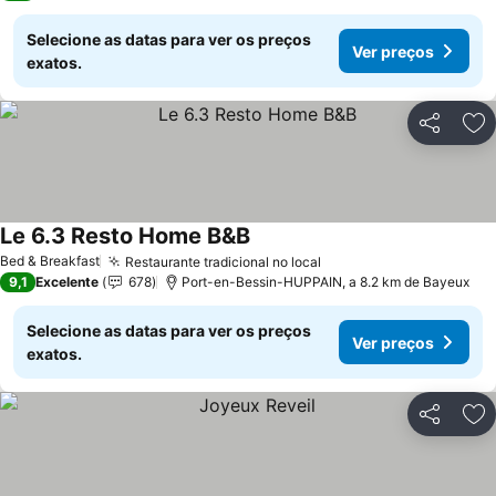
Selecione as datas para ver os preços
Ver preços
exatos.
Partilhar
Ad
Le 6.3 Resto Home B&B
Ver preços
Bed & Breakfast
Restaurante tradicional no local
Ver preços
9,1
Excelente
678
Port-en-Bessin-HUPPAIN, a 8.2 km de Bayeux
Selecione as datas para ver os preços
Ver preços
exatos.
Partilhar
Ad