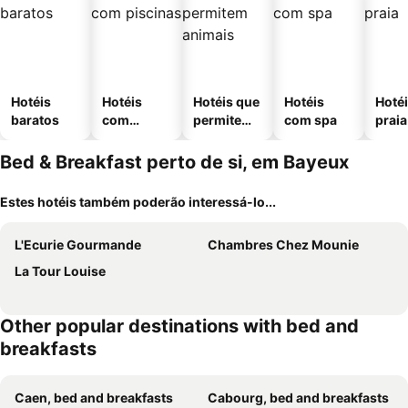
Hotéis
Hotéis
Hotéis que
Hotéis
Hotéi
baratos
com
permitem
com spa
praia
piscinas
animais
Bed & Breakfast perto de si, em Bayeux
Estes hotéis também poderão interessá-lo...
L'Ecurie Gourmande
Chambres Chez Mounie
La Tour Louise
Other popular destinations with bed and
breakfasts
Caen, bed and breakfasts
Cabourg, bed and breakfasts