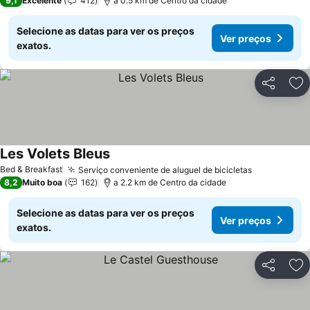
9,1
Excelente
412
a 0.5 km de Centro da cidade
Selecione as datas para ver os preços
Ver preços
exatos.
Partilhar
Ad
Les Volets Bleus
Ver preços
Bed & Breakfast
Serviço conveniente de aluguel de bicicletas
Ver preços
8,2
Muito boa
162
a 2.2 km de Centro da cidade
Selecione as datas para ver os preços
Ver preços
exatos.
Partilhar
Ad