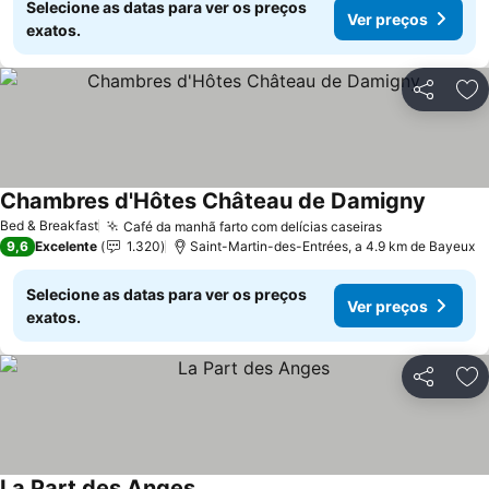
Selecione as datas para ver os preços
Ver preços
exatos.
Partilhar
Ad
Chambres d'Hôtes Château de Damigny
Ver pre
Bed & Breakfast
Café da manhã farto com delícias caseiras
Ver preços
9,6
Excelente
1.320
Saint-Martin-des-Entrées, a 4.9 km de Bayeux
Selecione as datas para ver os preços
Ver preços
exatos.
Partilhar
Ad
La Part des Anges