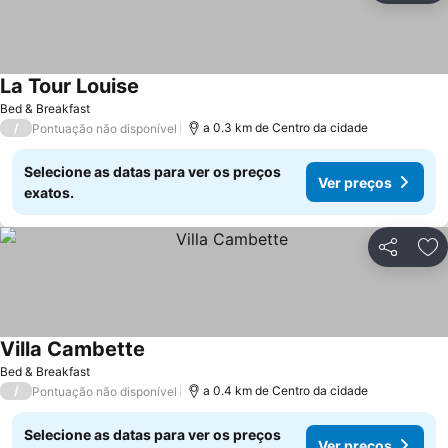
La Tour Louise
Ver preços
Bed & Breakfast
/
a 0.3 km de Centro da cidade
Pontuação não disponível
Selecione as datas para ver os preços
Ver preços
exatos.
Partilhar
Ad
Villa Cambette
Ver preços
Bed & Breakfast
/
a 0.4 km de Centro da cidade
Pontuação não disponível
Selecione as datas para ver os preços
Ver preços