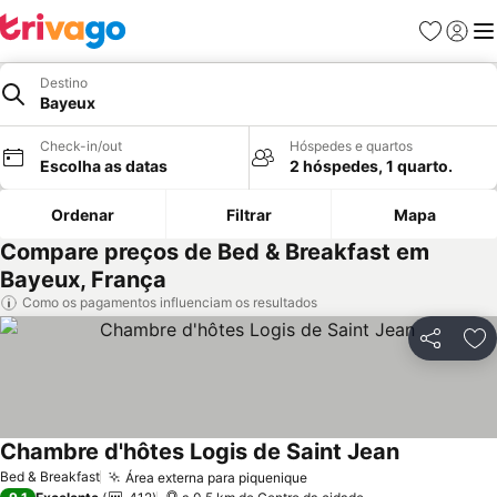
Favoritos
Iniciar
Me
Destino
Bayeux
Check-in/out
Hóspedes e quartos
Escolha as datas
2 hóspedes, 1 quarto.
Ordenar
Filtrar
Mapa
Compare preços de Bed & Breakfast em
Bayeux, França
Como os pagamentos influenciam os resultados
Partilhar
Ad
Chambre d'hôtes Logis de Saint Jean
Ver preços
Bed & Breakfast
Área externa para piquenique
Ver preços