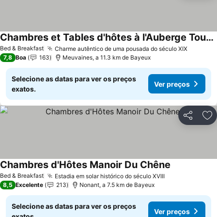
Chambres et Tables d'hôtes à l'Auberge Touristique
Ver preços
Bed & Breakfast
Charme autêntico de uma pousada do século XIX
Ver pre
7,8
Boa
163
Meuvaines, a 11.3 km de Bayeux
Selecione as datas para ver os preços
Ver preços
exatos.
Partilhar
Ad
Chambres d'Hôtes Manoir Du Chêne
Ver preços
Bed & Breakfast
Estadia em solar histórico do século XVIII
Ver preços
8,5
Excelente
213
Nonant, a 7.5 km de Bayeux
Selecione as datas para ver os preços
Ver preços
exatos.