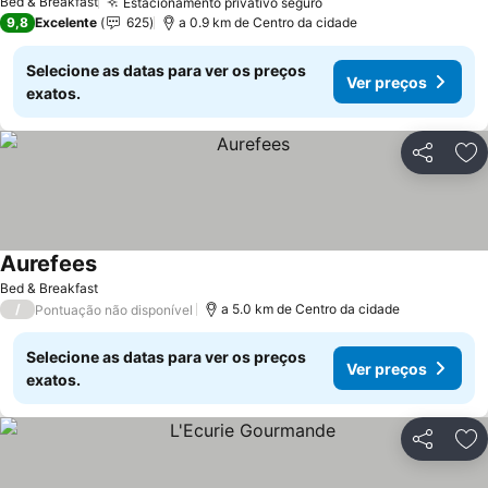
Bed & Breakfast
Estacionamento privativo seguro
Ver preços
9,8
Excelente
625
a 0.9 km de Centro da cidade
Selecione as datas para ver os preços
Ver preços
exatos.
Partilhar
Ad
Aurefees
Ver preços
Bed & Breakfast
/
a 5.0 km de Centro da cidade
Pontuação não disponível
Selecione as datas para ver os preços
Ver preços
exatos.
Partilhar
Ad