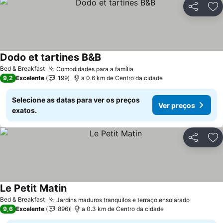
Partilhar
Ad
Dodo et tartines B&B
Ver preços
Bed & Breakfast
Comodidades para a família
Ver preços
9,2
Excelente
199
a 0.6 km de Centro da cidade
Selecione as datas para ver os preços
Ver preços
exatos.
Partilhar
Ad
Le Petit Matin
Ver preços
Bed & Breakfast
Jardins maduros tranquilos e terraço ensolarado
Ver preç
9,6
Excelente
896
a 0.3 km de Centro da cidade