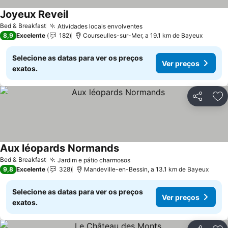
Joyeux Reveil
Ver preços
Bed & Breakfast
Atividades locais envolventes
Ver preços
8,9
Excelente
182
Courseulles-sur-Mer, a 19.1 km de Bayeux
Selecione as datas para ver os preços
Ver preços
exatos.
Partilhar
Ad
Aux léopards Normands
Ver preços
Bed & Breakfast
Jardim e pátio charmosos
Ver preços
9,8
Excelente
328
Mandeville-en-Bessin, a 13.1 km de Bayeux
Selecione as datas para ver os preços
Ver preços
exatos.