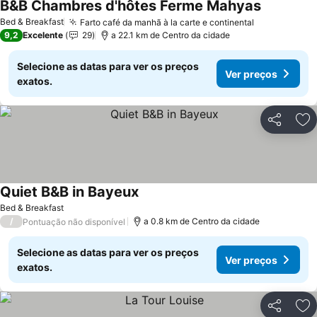
B&B Chambres d'hôtes Ferme Mahyas
Ver preço
Bed & Breakfast
Farto café da manhã à la carte e continental
Ver preços
9,2
Excelente
29
a 22.1 km de Centro da cidade
Selecione as datas para ver os preços
Ver preços
exatos.
Partilhar
Ad
Quiet B&B in Bayeux
Ver preços
Bed & Breakfast
/
a 0.8 km de Centro da cidade
Pontuação não disponível
Selecione as datas para ver os preços
Ver preços
exatos.
Partilhar
Ad