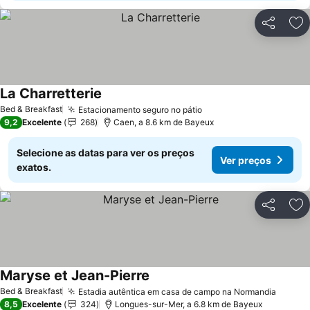
Partilhar
Ad
La Charretterie
Ver preços
Bed & Breakfast
Estacionamento seguro no pátio
Ver preços
9,2
Excelente
268
Caen, a 8.6 km de Bayeux
Selecione as datas para ver os preços
Ver preços
exatos.
Partilhar
Ad
Maryse et Jean-Pierre
Ver preços
Bed & Breakfast
Estadia autêntica em casa de campo na Normandia
Ver pr
8,5
Excelente
324
Longues-sur-Mer, a 6.8 km de Bayeux