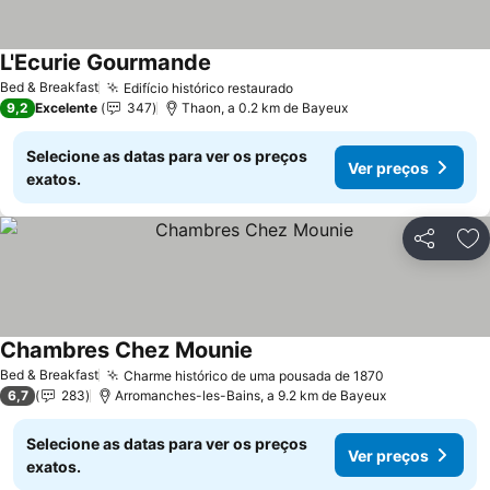
L'Ecurie Gourmande
Ver preços
Bed & Breakfast
Edifício histórico restaurado
Ver preços
9,2
Excelente
347
Thaon, a 0.2 km de Bayeux
Selecione as datas para ver os preços
Ver preços
exatos.
Partilhar
Ad
Chambres Chez Mounie
Ver preços
Bed & Breakfast
Charme histórico de uma pousada de 1870
Ver preços
6,7
283
Arromanches-les-Bains, a 9.2 km de Bayeux
Selecione as datas para ver os preços
Ver preços
exatos.