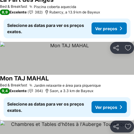
Ver preços
Bed & Breakfast
Piscina coberta aquecida
Ver preços
8,9
Excelente
382
Rubercy, a 13.9 km de Bayeux
Selecione as datas para ver os preços
Ver preços
exatos.
Partilhar
Ad
Mon TAJ MAHAL
Ver preços
Bed & Breakfast
Jardim relaxante e área para piquenique
Ver preços
9,4
Excelente
364
Saon, a 3.3 km de Bayeux
Selecione as datas para ver os preços
Ver preços
exatos.
Partilhar
Ad