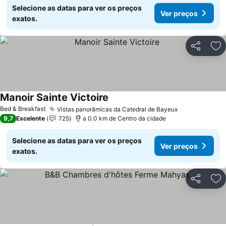
Selecione as datas para ver os preços
Ver preços
exatos.
Partilhar
Ad
Manoir Sainte Victoire
Ver preços
Bed & Breakfast
Vistas panorâmicas da Catedral de Bayeux
Ver preços
9,7
Excelente
725
a 0.0 km de Centro da cidade
Selecione as datas para ver os preços
Ver preços
exatos.
Partilhar
Ad