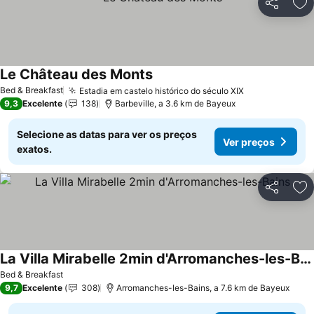
Partilhar
Ad
Le Château des Monts
Ver preços
Bed & Breakfast
Estadia em castelo histórico do século XIX
Ver preços
9,3
Excelente
138
Barbeville, a 3.6 km de Bayeux
Selecione as datas para ver os preços
Ver preços
exatos.
Partilhar
Ad
La Villa Mirabelle 2min d'Arromanches-les-Bains
Ver preços
Bed & Breakfast
9,7
Excelente
308
Arromanches-les-Bains, a 7.6 km de Bayeux