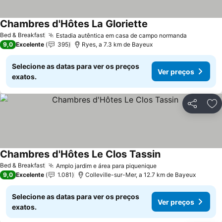
Chambres d'Hôtes La Gloriette
Ver preços
Bed & Breakfast
Estadia autêntica em casa de campo normanda
Ver preç
9,0
Excelente
395
Ryes, a 7.3 km de Bayeux
Selecione as datas para ver os preços
Ver preços
exatos.
Partilhar
Ad
Chambres d'Hôtes Le Clos Tassin
Ver preços
Bed & Breakfast
Amplo jardim e área para piquenique
Ver preços
9,0
Excelente
1.081
Colleville-sur-Mer, a 12.7 km de Bayeux
Selecione as datas para ver os preços
Ver preços
exatos.