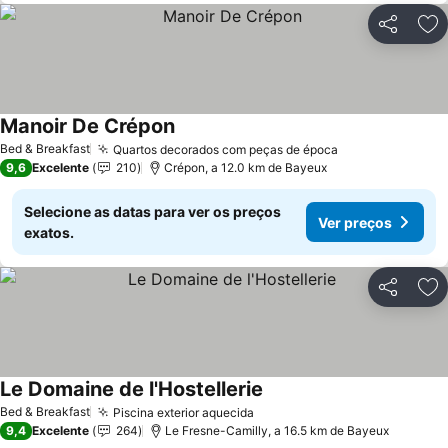
Partilhar
Ad
Manoir De Crépon
Ver preços
Bed & Breakfast
Quartos decorados com peças de época
Ver preços
9,6
Excelente
210
Crépon, a 12.0 km de Bayeux
Selecione as datas para ver os preços
Ver preços
exatos.
Partilhar
Ad
Le Domaine de l'Hostellerie
Ver preços
Bed & Breakfast
Piscina exterior aquecida
Ver preços
9,4
Excelente
264
Le Fresne-Camilly, a 16.5 km de Bayeux