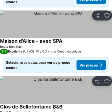
exatos.
Partilhar
Ad
Maison d'Alice - avec SPA
Ver preços
Bed & Breakfast
9,0
Excelente
43
a 0.3 km de Centro da cidade
Selecione as datas para ver os preços
Ver preços
exatos.
Partilhar
Ad
Clos de Bellefontaine B&B
Ver preços