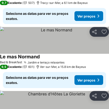
9,7
Excelente
507
Tracy-sur-Mer, a 6.1 km de Bayeux
Selecione as datas para ver os preços
Ver preços
exatos.
Partilhar
Ad
Le mas Normand
Ver preços
Bed & Breakfast
Jardim e terraço relaxantes
Ver preços
9,5
Excelente
601
Ver-sur-Mer, a 15.8 km de Bayeux
Selecione as datas para ver os preços
Ver preços
exatos.
Partilhar
Ad