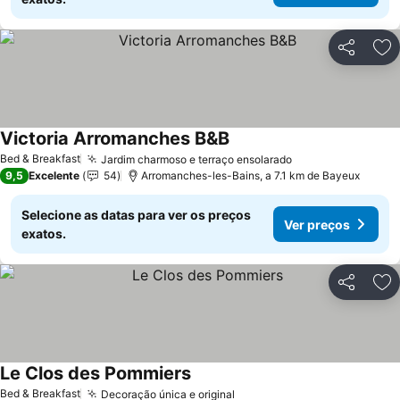
Partilhar
Ad
Victoria Arromanches B&B
Ver preços
Bed & Breakfast
Jardim charmoso e terraço ensolarado
Ver preços
9,5
Excelente
54
Arromanches-les-Bains, a 7.1 km de Bayeux
Selecione as datas para ver os preços
Ver preços
exatos.
Partilhar
Ad
Le Clos des Pommiers
Ver preços
Bed & Breakfast
Decoração única e original
Ver preços