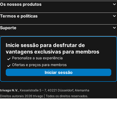
Bazenville, bed and breakfasts
Saint-Lô, bed and breakfasts
Os nossos produtos
Nonant, bed and breakfasts
May-sur-Orne, bed and breakfasts
Termos e políticas
Airan, bed and breakfasts
Pont-d'Ouilly, bed and breakfasts
Saint-Loup-Hors, bed and breakfasts
Lion-sur-Mer, bed and breakfasts
Suporte
Mosles, bed and breakfasts
Basly, bed and breakfasts
Osmanville, bed and breakfasts
Raids, bed and breakfasts
Inicie sessão para desfrutar de
vantagens exclusivas para membros
Personalize a sua experiência
Ofertas e preços para membros
Iniciar sessão
trivago N.V.
, Kesselstraße 5 – 7, 40221 Düsseldorf, Alemanha
Direitos autorais 2026 trivago | Todos os direitos reservados.