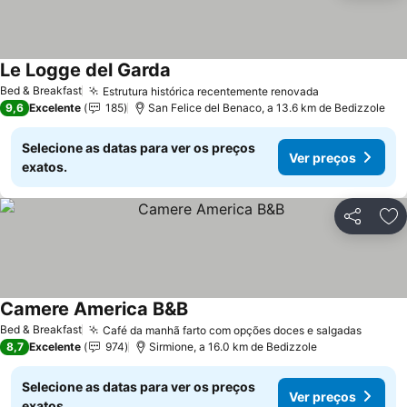
Le Logge del Garda
Ver preços
Bed & Breakfast
Estrutura histórica recentemente renovada
Ver preços
9,6
Excelente
185
San Felice del Benaco, a 13.6 km de Bedizzole
Selecione as datas para ver os preços
Ver preços
exatos.
Partilhar
Ad
Camere America B&B
Ver preços
Bed & Breakfast
Café da manhã farto com opções doces e salgadas
Ver pr
8,7
Excelente
974
Sirmione, a 16.0 km de Bedizzole
Selecione as datas para ver os preços
Ver preços
exatos.