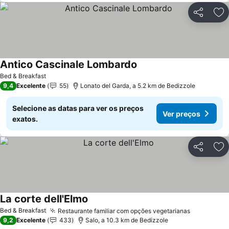
Partilhar
Ad
Antico Cascinale Lombardo
Ver preços
Bed & Breakfast
9,4
Excelente
55
Lonato del Garda, a 5.2 km de Bedizzole
Selecione as datas para ver os preços
Ver preços
exatos.
Partilhar
Ad
La corte dell'Elmo
Ver preços
Bed & Breakfast
Restaurante familiar com opções vegetarianas
Ver preço
9,2
Excelente
433
Salo, a 10.3 km de Bedizzole