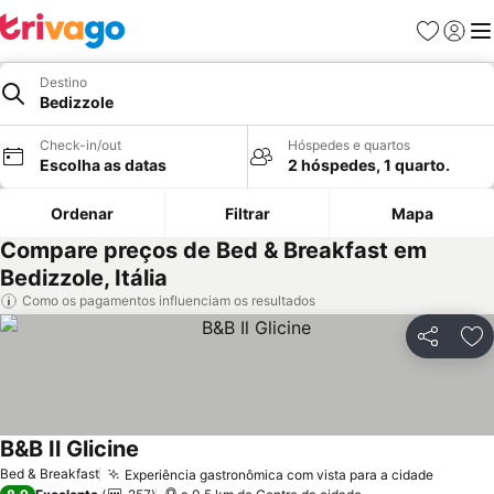
Favoritos
Iniciar
Me
Destino
Bedizzole
Check-in/out
Hóspedes e quartos
Escolha as datas
2 hóspedes, 1 quarto.
Ordenar
Filtrar
Mapa
Compare preços de Bed & Breakfast em
Bedizzole, Itália
Como os pagamentos influenciam os resultados
Partilhar
Ad
B&B Il Glicine
Ver preços
Bed & Breakfast
Experiência gastronômica com vista para a cidade
Ver pr