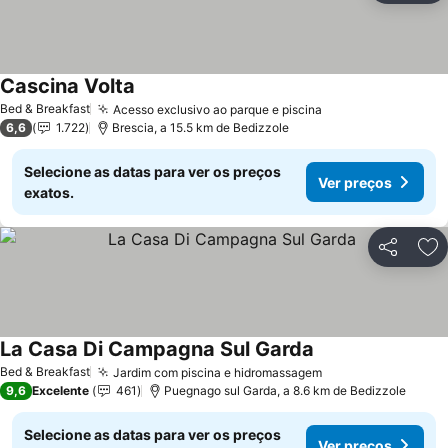
Cascina Volta
Ver preços
Bed & Breakfast
Acesso exclusivo ao parque e piscina
Ver preços
6,6
1.722
Brescia, a 15.5 km de Bedizzole
Selecione as datas para ver os preços
Ver preços
exatos.
Partilhar
Ad
La Casa Di Campagna Sul Garda
Ver preços
Bed & Breakfast
Jardim com piscina e hidromassagem
Ver preços
9,6
Excelente
461
Puegnago sul Garda, a 8.6 km de Bedizzole
Selecione as datas para ver os preços
Ver preços