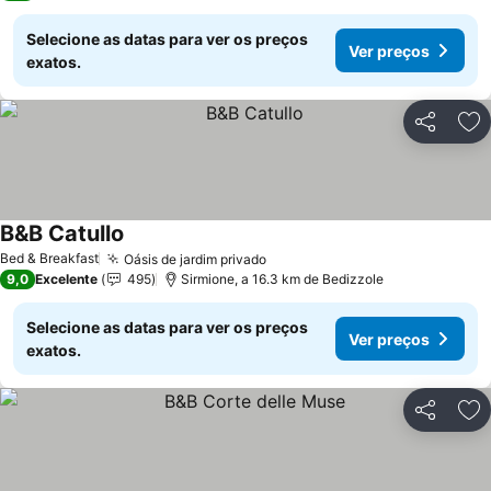
Selecione as datas para ver os preços
Ver preços
exatos.
Partilhar
Ad
B&B Catullo
Ver preços
Bed & Breakfast
Oásis de jardim privado
Ver preços
9,0
Excelente
495
Sirmione, a 16.3 km de Bedizzole
Selecione as datas para ver os preços
Ver preços
exatos.
Partilhar
Ad