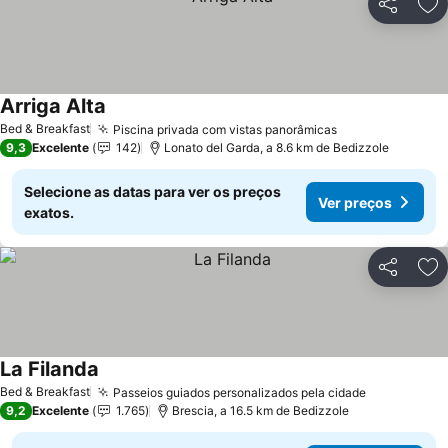
Partilhar
Ad
Arriga Alta
Ver preços
Bed & Breakfast
Piscina privada com vistas panorâmicas
Ver preços
9,3
Excelente
142
Lonato del Garda, a 8.6 km de Bedizzole
Selecione as datas para ver os preços
Ver preços
exatos.
Partilhar
Ad
La Filanda
Ver preços
Bed & Breakfast
Passeios guiados personalizados pela cidade
Ver preços
9,2
Excelente
1.765
Brescia, a 16.5 km de Bedizzole