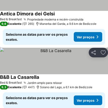
Antica Dimora dei Gelsi
Ver preços
Bed & Breakfast
Propriedade moderna e recém-construída
Ver preços
9,6
Excelente
265
Manerba del Garda, a 9.6 km de Bedizzole
Selecione as datas para ver os preços
Ver preços
exatos.
Partilhar
Ad
B&B La Casarella
Ver preços
Bed & Breakfast
Jardim amplo para relaxar
Ver preços
9,3
Excelente
447
Soiano del Lago, a 6.1 km de Bedizzole
Selecione as datas para ver os preços
Ver preços
exatos.