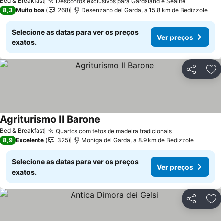
Bed & Breakfast
Descontos exclusivos para Gardaland e Sealife
Ver preç
8,3
Muito boa
268
Desenzano del Garda, a 15.8 km de Bedizzole
Selecione as datas para ver os preços
Ver preços
exatos.
Partilhar
Ad
Agriturismo Il Barone
Ver preços
Bed & Breakfast
Quartos com tetos de madeira tradicionais
Ver preços
8,9
Excelente
325
Moniga del Garda, a 8.9 km de Bedizzole
Selecione as datas para ver os preços
Ver preços
exatos.
Partilhar
Ad