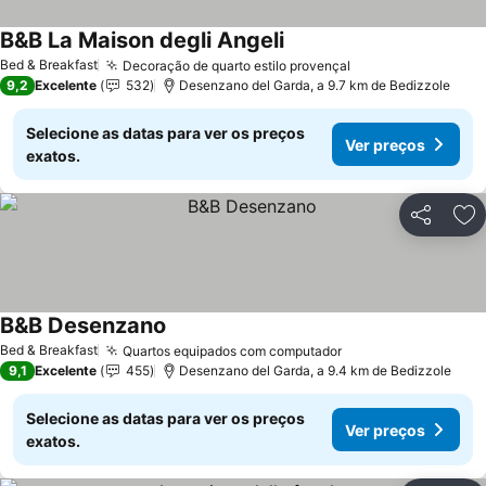
B&B La Maison degli Angeli
Ver preços
Bed & Breakfast
Decoração de quarto estilo provençal
Ver preços
9,2
Excelente
532
Desenzano del Garda, a 9.7 km de Bedizzole
Selecione as datas para ver os preços
Ver preços
exatos.
Partilhar
Ad
B&B Desenzano
Ver preços
Bed & Breakfast
Quartos equipados com computador
Ver preços
9,1
Excelente
455
Desenzano del Garda, a 9.4 km de Bedizzole
Selecione as datas para ver os preços
Ver preços
exatos.