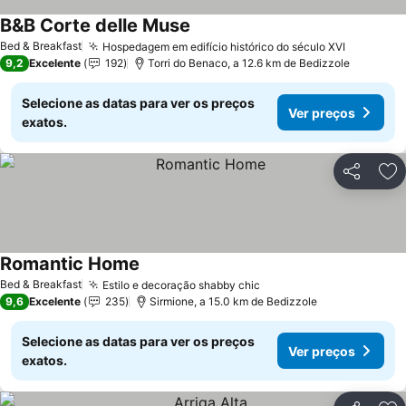
B&B Corte delle Muse
Ver preços
Bed & Breakfast
Hospedagem em edifício histórico do século XVI
Ver preç
9,2
Excelente
192
Torri do Benaco, a 12.6 km de Bedizzole
Selecione as datas para ver os preços
Ver preços
exatos.
Partilhar
Ad
Romantic Home
Ver preços
Bed & Breakfast
Estilo e decoração shabby chic
Ver preços
9,6
Excelente
235
Sirmione, a 15.0 km de Bedizzole
Selecione as datas para ver os preços
Ver preços
exatos.