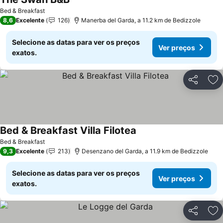
Ver preços
Bed & Breakfast
8,6
Excelente
126
Manerba del Garda, a 11.2 km de Bedizzole
Selecione as datas para ver os preços
Ver preços
exatos.
Partilhar
Ad
Bed & Breakfast Villa Filotea
Ver preços
Bed & Breakfast
9,3
Excelente
213
Desenzano del Garda, a 11.9 km de Bedizzole
Selecione as datas para ver os preços
Ver preços
exatos.
Partilhar
Ad