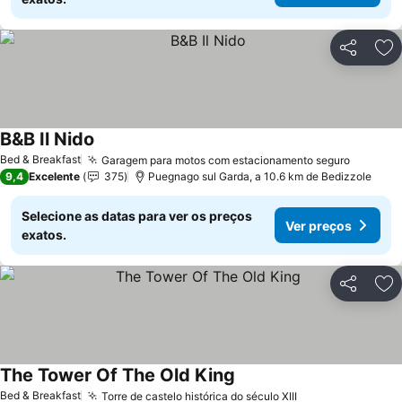
Partilhar
Ad
B&B Il Nido
Ver preços
Bed & Breakfast
Garagem para motos com estacionamento seguro
Ver pre
9,4
Excelente
375
Puegnago sul Garda, a 10.6 km de Bedizzole
Selecione as datas para ver os preços
Ver preços
exatos.
Partilhar
Ad
The Tower Of The Old King
Ver preços
Bed & Breakfast
Torre de castelo histórica do século XIII
Ver preços