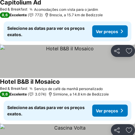
Capitolium Ad
Ver preços
Bed & Breakfast
Acomodações com vista para o jardim
Ver preços
8,6
Excelente
772
Brescia, a 15.7 km de Bedizzole
Selecione as datas para ver os preços
Ver preços
exatos.
Partilhar
Ad
Hotel B&B il Mosaico
Ver preços
Bed & Breakfast
Serviço de café da manhã personalizado
Ver preços
9,6
Excelente
3.074
Sirmione, a 14.8 km de Bedizzole
Selecione as datas para ver os preços
Ver preços
exatos.
Partilhar
Ad