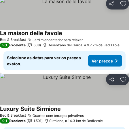
Partilhar
Ad
La maison delle favole
Ver preços
Bed & Breakfast
Jardim encantador para relaxar
Ver preços
9,1
Excelente
508
Desenzano del Garda, a 9.7 km de Bedizzole
Selecione as datas para ver os preços
Ver preços
exatos.
Partilhar
Ad
Luxury Suite Sirmione
Ver preços
Bed & Breakfast
Quartos com terraços privativos
Ver preços
9,1
Excelente
1.591
Sirmione, a 14.3 km de Bedizzole