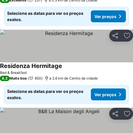
8,9
Excelente
257
a 0.5 km de Centro da cidade
Selecione as datas para ver os preços
Ver preços
exatos.
Partilhar
Ad
Residenza Hermitage
Ver preços
Bed & Breakfast
8,2
Muito boa
850
a 2.6 km de Centro da cidade
Selecione as datas para ver os preços
Ver preços
exatos.
Partilhar
Ad