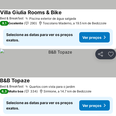
Villa Giulia Rooms & Bike
Ver preços
Bed & Breakfast
Piscina exterior de água salgada
Ver preços
9,1
Excelente
290
Toscolano Maderno, a 19.5 km de Bedizzole
Selecione as datas para ver os preços
Ver preços
exatos.
Partilhar
Ad
B&B Topaze
Ver preços
Bed & Breakfast
Quartos com vista para o jardim
Ver preços
8,3
Muito boa
334
Sirmione, a 14.7 km de Bedizzole
Selecione as datas para ver os preços
Ver preços
exatos.