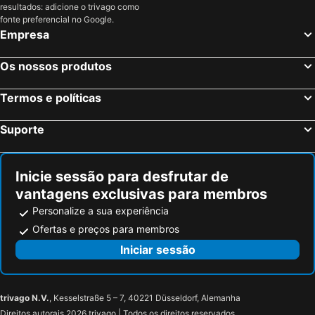
resultados: adicione o trivago como
Puegnago sul Garda, bed and breakfasts
Salo, bed and breakfasts
fonte preferencial no Google.
Empresa
Bagnolo Mella, bed and breakfasts
Monzambano, bed and breakfasts
Passirano, bed and breakfasts
Malcesine, bed and breakfasts
Os nossos produtos
Gargnano, bed and breakfasts
Caprino Veronese, bed and breakfasts
Termos e políticas
Curtatone, bed and breakfasts
Fumane, bed and breakfasts
Ponti sul Mincio, bed and breakfasts
San Felice del Benaco, bed and breakfasts
Suporte
Pisogne, bed and breakfasts
Esine, bed and breakfasts
Villafranca di Verona, bed and breakfasts
Sona, bed and breakfasts
Inicie sessão para desfrutar de
vantagens exclusivas para membros
Personalize a sua experiência
Ofertas e preços para membros
Iniciar sessão
trivago N.V.
, Kesselstraße 5 – 7, 40221 Düsseldorf, Alemanha
Direitos autorais 2026 trivago | Todos os direitos reservados.