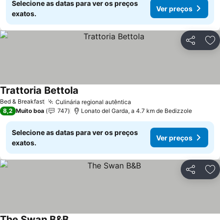
Selecione as datas para ver os preços
Ver preços
exatos.
Partilhar
Ad
Trattoria Bettola
Ver preços
Bed & Breakfast
Culinária regional autêntica
Ver preços
8,2
Muito boa
747
Lonato del Garda, a 4.7 km de Bedizzole
Selecione as datas para ver os preços
Ver preços
exatos.
Partilhar
Ad
The Swan B&B