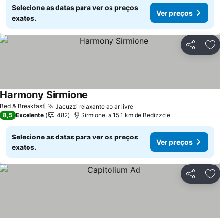
Selecione as datas para ver os preços
Ver preços
exatos.
Partilhar
Ad
Harmony Sirmione
Ver preços
Bed & Breakfast
Jacuzzi relaxante ao ar livre
Ver preços
8,5
Excelente
482
Sirmione, a 15.1 km de Bedizzole
Selecione as datas para ver os preços
Ver preços
exatos.
Partilhar
Ad