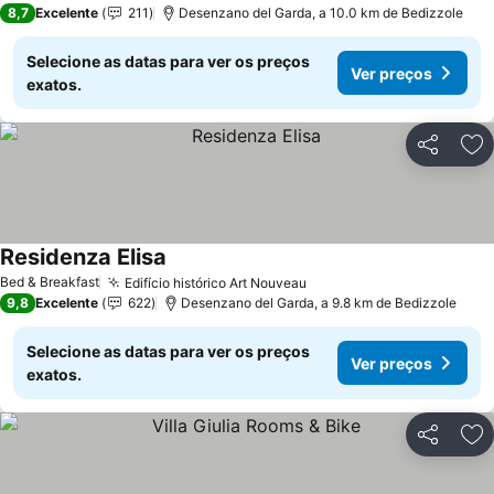
8,7
Excelente
211
Desenzano del Garda, a 10.0 km de Bedizzole
Selecione as datas para ver os preços
Ver preços
exatos.
Partilhar
Ad
Residenza Elisa
Ver preços
Bed & Breakfast
Edifício histórico Art Nouveau
Ver preços
9,8
Excelente
622
Desenzano del Garda, a 9.8 km de Bedizzole
Selecione as datas para ver os preços
Ver preços
exatos.
Partilhar
Ad