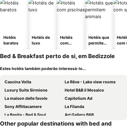
Hotéis
Hotéis de
Hotéis
Hotéis que
Hoté
baratos
luxo
com
permitem
com 
piscinas
animais
Bed & Breakfast perto de si, em Bedizzole
Estes hotéis também poderão interessá-lo...
Cascina Volta
Le Rêve - Lake view rooms
Luxury Suite Sirmione
Hotel B&B il Mosaico
La maison delle favole
Capitolium Ad
Sony Affittacamere
La Filanda
La Bastia - Bed & Soul
Art Gallery B&B
Other popular destinations with bed and
Agriturismo Il Barone
B&B Desenzano