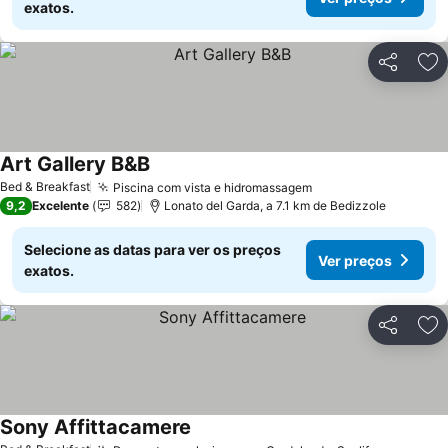
exatos.
Partilhar
Ad
Art Gallery B&B
Ver preços
Bed & Breakfast
Piscina com vista e hidromassagem
Ver preços
9,2
Excelente
582
Lonato del Garda, a 7.1 km de Bedizzole
Selecione as datas para ver os preços
Ver preços
exatos.
Partilhar
Ad
Sony Affittacamere
Ver preços