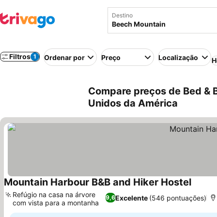
Destino
Filtros
1
Ordenar por
Preço
Localização
H
Compare preços de Bed & B
Unidos da América
Mountain Harbour B&B and Hiker Hostel
Ver pr
Refúgio na casa na árvore
Excelente
(546 pontuações)
9,6
com vista para a montanha
Ver preços