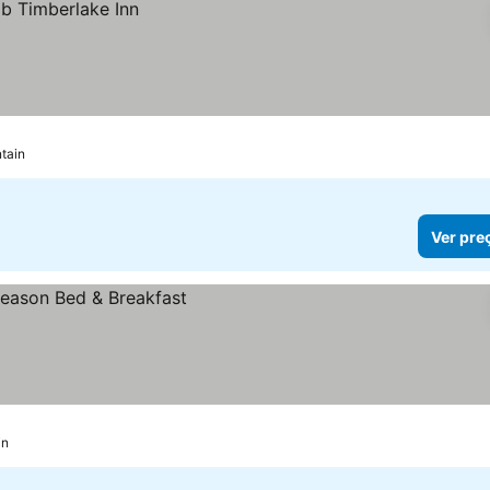
tain
Ver pre
in