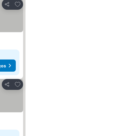
Adicionar aos favoritos
Partilhar
ços
Adicionar aos favoritos
Partilhar