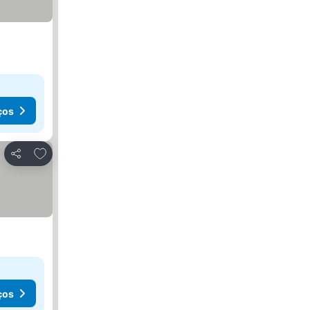
ços
Adicionar aos favoritos
Partilhar
ços