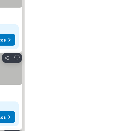
ços
Adicionar aos favoritos
Partilhar
ços