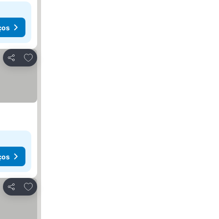
ços
Adicionar aos favoritos
Partilhar
ços
Adicionar aos favoritos
Partilhar