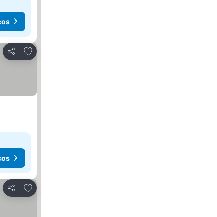
ços
Adicionar aos favoritos
Partilhar
ços
Adicionar aos favoritos
Partilhar