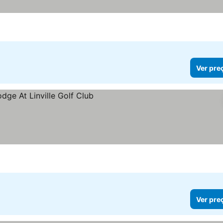
Ver pre
Ver pre