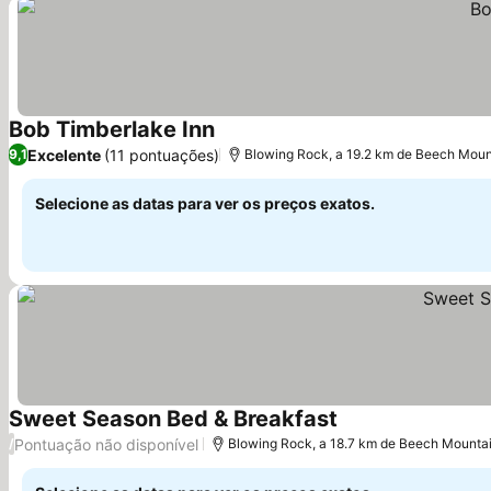
Bob Timberlake Inn
Ver preços
Excelente
(11 pontuações)
9,1
Blowing Rock, a 19.2 km de Beech Moun
Selecione as datas para ver os preços exatos.
Sweet Season Bed & Breakfast
Ver preços
Pontuação não disponível
/
Blowing Rock, a 18.7 km de Beech Mounta