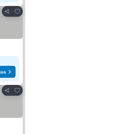
Adicionar aos favoritos
Partilhar
ços
Adicionar aos favoritos
Partilhar