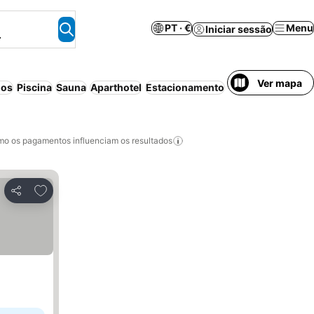
PT · €
Menu
Iniciar sessão
.
Ver mapa
dos
Piscina
Sauna
Aparthotel
Estacionamento
Banheira de hid
o os pagamentos influenciam os resultados
Adicionar aos favoritos
Partilhar