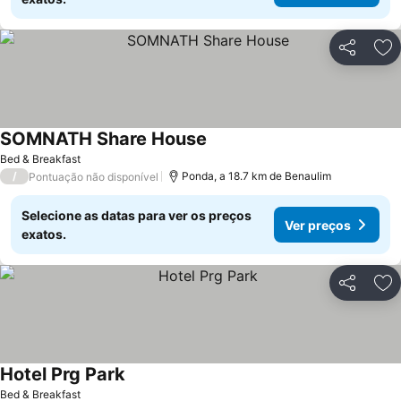
Partilhar
Ad
SOMNATH Share House
Bed & Breakfast
/
Ponda, a 18.7 km de Benaulim
Pontuação não disponível
Selecione as datas para ver os preços
Ver preços
exatos.
Partilhar
Ad
Hotel Prg Park
Bed & Breakfast