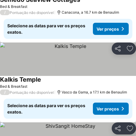
Bed & Breakfast
/
Canacona, a 16.7 km de Benaulim
Pontuação não disponível
Selecione as datas para ver os preços
Ver preços
exatos.
Partilhar
Ad
Kalkis Temple
Bed & Breakfast
/
Vasco da Gama, a 17.1 km de Benaulim
Pontuação não disponível
Selecione as datas para ver os preços
Ver preços
exatos.
Partilhar
Ad