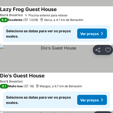
Lazy Frog Guest House
Bed & Breakfast
Piscina exterior para relaxar
9,4
Excelente
1.008
Varca, a 4.1 km de Benaulim
Selecione as datas para ver os preços
Ver preços
exatos.
Partilhar
Ad
Dio's Guest House
Bed & Breakfast
8,1
Muito boa
18
Margao, a 9.7 km de Benaulim
Selecione as datas para ver os preços
Ver preços
exatos.