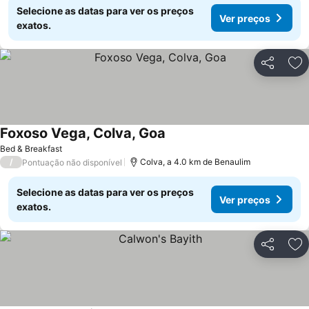
Selecione as datas para ver os preços
Ver preços
exatos.
Partilhar
Ad
Foxoso Vega, Colva, Goa
Bed & Breakfast
/
Colva, a 4.0 km de Benaulim
Pontuação não disponível
Selecione as datas para ver os preços
Ver preços
exatos.
Partilhar
Ad