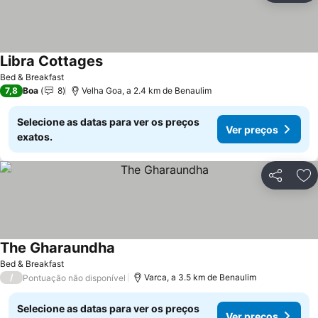
Libra Cottages
Bed & Breakfast
7,8
Boa
8
Velha Goa, a 2.4 km de Benaulim
Selecione as datas para ver os preços
Ver preços
exatos.
Partilhar
Ad
The Gharaundha
Bed & Breakfast
/
Varca, a 3.5 km de Benaulim
Pontuação não disponível
Selecione as datas para ver os preços
Ver preços