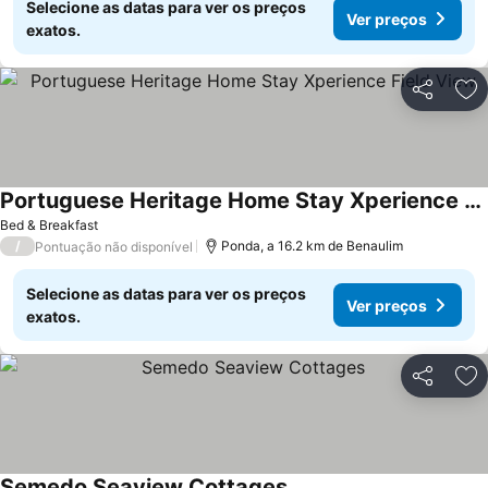
Selecione as datas para ver os preços
Ver preços
exatos.
Partilhar
Ad
Portuguese Heritage Home Stay Xperience Field View
Bed & Breakfast
/
Ponda, a 16.2 km de Benaulim
Pontuação não disponível
Selecione as datas para ver os preços
Ver preços
exatos.
Partilhar
Ad
Semedo Seaview Cottages