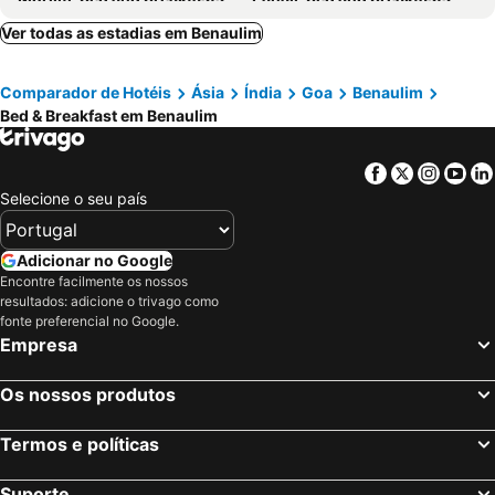
Vasco da Gama, bed and breakfasts
Anjuna, bed and breakfasts
Ver todas as estadias em Benaulim
Porvorim, bed and breakfasts
Assagao, bed and breakfasts
Comparador de Hotéis
Ásia
Índia
Goa
Benaulim
Siolim, bed and breakfasts
Ponda, bed and breakfasts
Bed & Breakfast em Benaulim
Colva, bed and breakfasts
Sinquerim, bed and breakfasts
Mapusa, bed and breakfasts
Arrosim Beach, bed and breakfasts
Facebook
Twitter
Insta
Yo
Arpora, bed and breakfasts
Agonda, bed and breakfasts
Selecione o seu país
Adicionar no Google
Encontre facilmente os nossos
resultados: adicione o trivago como
fonte preferencial no Google.
Empresa
Os nossos produtos
Termos e políticas
Suporte