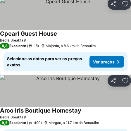
Partilhar
Ad
Cpearl Guest House
Bed & Breakfast
8,8
Excelente
15
Majorda, a 8.6 km de Benaulim
Selecione as datas para ver os preços
Ver preços
exatos.
Partilhar
Ad
Arco Iris Boutique Homestay
Bed & Breakfast
9,5
Excelente
490
Margao, a 11.7 km de Benaulim