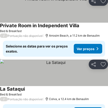
Partilhar
Ad
Private Room in Independent Villa
Bed & Breakfast
/
Arrosim Beach, a 11.2 km de Benaulim
Pontuação não disponível
Selecione as datas para ver os preços
Ver preços
exatos.
Partilhar
Ad
La Sataqui
Bed & Breakfast
/
Colva, a 12.4 km de Benaulim
Pontuação não disponível