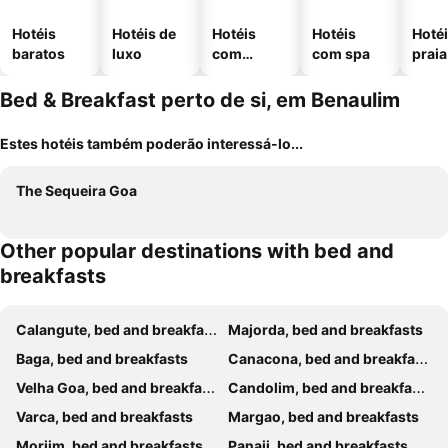
Hotéis
Hotéis de
Hotéis
Hotéis
Hotéi
baratos
luxo
com
com spa
praia
piscinas
Bed & Breakfast perto de si, em Benaulim
Estes hotéis também poderão interessá-lo...
The Sequeira Goa
Other popular destinations with bed and
breakfasts
Calangute, bed and breakfasts
Majorda, bed and breakfasts
Baga, bed and breakfasts
Canacona, bed and breakfasts
Velha Goa, bed and breakfasts
Candolim, bed and breakfasts
Varca, bed and breakfasts
Margao, bed and breakfasts
Morjim, bed and breakfasts
Panaji, bed and breakfasts