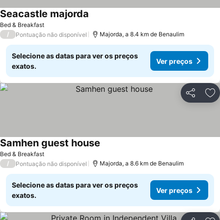
Seacastle majorda
Bed & Breakfast
/
Majorda, a 8.4 km de Benaulim
Pontuação não disponível
Selecione as datas para ver os preços
Ver preços
exatos.
Partilhar
Ad
Samhen guest house
Bed & Breakfast
/
Majorda, a 8.6 km de Benaulim
Pontuação não disponível
Selecione as datas para ver os preços
Ver preços
exatos.