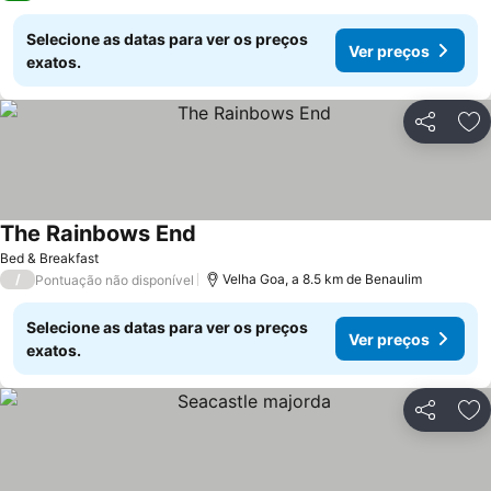
Selecione as datas para ver os preços
Ver preços
exatos.
Partilhar
Ad
The Rainbows End
Bed & Breakfast
/
Velha Goa, a 8.5 km de Benaulim
Pontuação não disponível
Selecione as datas para ver os preços
Ver preços
exatos.
Partilhar
Ad