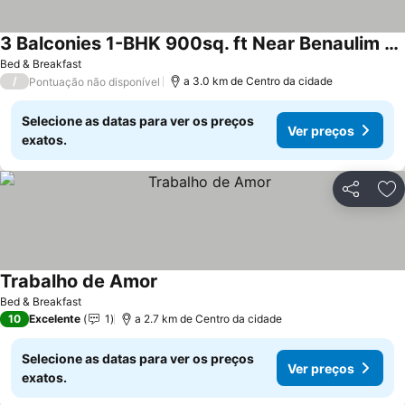
3 Balconies 1-BHK 900sq. ft Near Benaulim Beach Goa Private Entry & Parking WiFi
Bed & Breakfast
/
a 3.0 km de Centro da cidade
Pontuação não disponível
Selecione as datas para ver os preços
Ver preços
exatos.
Partilhar
Ad
Trabalho de Amor
Bed & Breakfast
10
Excelente
1
a 2.7 km de Centro da cidade
Selecione as datas para ver os preços
Ver preços
exatos.