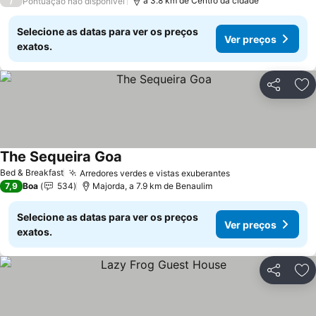
/
a 3.8 km de Centro da cidade
Pontuação não disponível
Selecione as datas para ver os preços
Ver preços
exatos.
Partilhar
Ad
The Sequeira Goa
Bed & Breakfast
Arredores verdes e vistas exuberantes
7,9
Boa
534
Majorda, a 7.9 km de Benaulim
Selecione as datas para ver os preços
Ver preços
exatos.
Partilhar
Ad