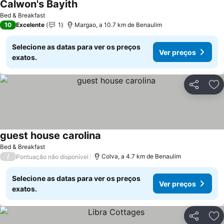
Calwon's Bayith
Bed & Breakfast
10
Excelente
1
Margao, a 10.7 km de Benaulim
Selecione as datas para ver os preços
Ver preços
exatos.
Partilhar
Ad
guest house carolina
Bed & Breakfast
/
Colva, a 4.7 km de Benaulim
Pontuação não disponível
Selecione as datas para ver os preços
Ver preços
exatos.
Partilhar
Ad