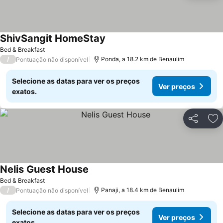
ShivSangit HomeStay
Bed & Breakfast
/
Ponda, a 18.2 km de Benaulim
Pontuação não disponível
Selecione as datas para ver os preços
Ver preços
exatos.
Partilhar
Ad
Nelis Guest House
Bed & Breakfast
/
Panaji, a 18.4 km de Benaulim
Pontuação não disponível
Selecione as datas para ver os preços
Ver preços
exatos.