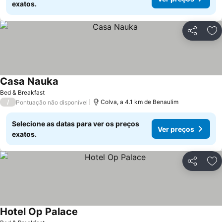
exatos.
Partilhar
Ad
Casa Nauka
Bed & Breakfast
/
Colva, a 4.1 km de Benaulim
Pontuação não disponível
Selecione as datas para ver os preços
Ver preços
exatos.
Partilhar
Ad
Hotel Op Palace