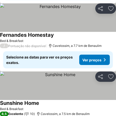
Partilhar
Ad
Fernandes Homestay
Bed & Breakfast
/
Cavelossim, a 7.7 km de Benaulim
Pontuação não disponível
Selecione as datas para ver os preços
Ver preços
exatos.
Partilhar
Ad
Sunshine Home
Bed & Breakfast
8,5
Excelente
10
Cavelossim, a 7.5 km de Benaulim