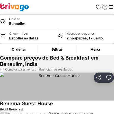
Favoritos
Iniciar
Me
Destino
Benaulim
Check-in/out
Hóspedes e quartos
Escolha as datas
2 hóspedes, 1 quarto.
Ordenar
Filtrar
Mapa
Compare preços de Bed & Breakfast em
Benaulim, Índia
Como os pagamentos influenciam os resultados
Partilhar
Ad
Benema Guest House
Bed & Breakfast