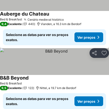
Auberge du Chateau
Ver preços
Bed & Breakfast
Cenário medieval histórico
Ver preços
9,4
Excelente
440
Vianden, a 16.3 km de Berdorf
Selecione as datas para ver os preços
Ver preços
exatos.
Partilhar
Ad
B&B Beyond
Ver preços
Bed & Breakfast
9,5
Excelente
122
Nittel, a 19.7 km de Berdorf
Selecione as datas para ver os preços
Ver preços
exatos.