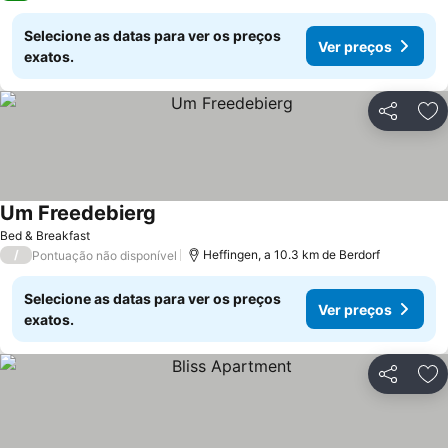
Selecione as datas para ver os preços
Ver preços
exatos.
Partilhar
Ad
Um Freedebierg
Ver preços
Bed & Breakfast
/
Heffingen, a 10.3 km de Berdorf
Pontuação não disponível
Selecione as datas para ver os preços
Ver preços
exatos.
Partilhar
Ad