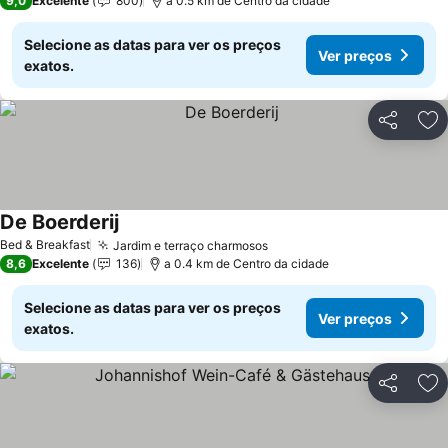
9,0
Excelente
800
a 0.5 km de Centro da cidade
Selecione as datas para ver os preços
Ver preços
exatos.
Partilhar
Ad
De Boerderij
Ver preços
Bed & Breakfast
Jardim e terraço charmosos
Ver preços
8,6
Excelente
136
a 0.4 km de Centro da cidade
Selecione as datas para ver os preços
Ver preços
exatos.
Partilhar
Ad