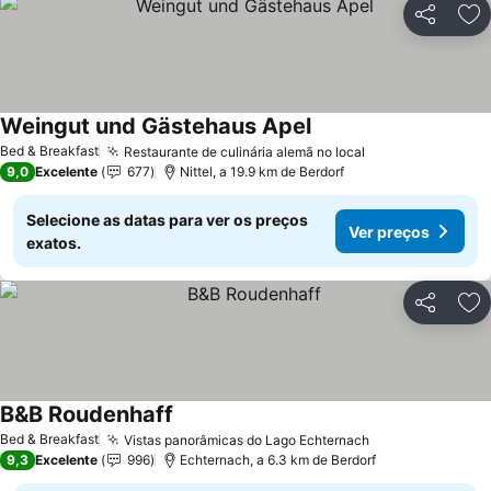
Partilhar
Ad
Weingut und Gästehaus Apel
Ver preços
Bed & Breakfast
Restaurante de culinária alemã no local
Ver preços
9,0
Excelente
677
Nittel, a 19.9 km de Berdorf
Selecione as datas para ver os preços
Ver preços
exatos.
Partilhar
Ad
B&B Roudenhaff
Ver preços
Bed & Breakfast
Vistas panorâmicas do Lago Echternach
Ver preços
9,3
Excelente
996
Echternach, a 6.3 km de Berdorf