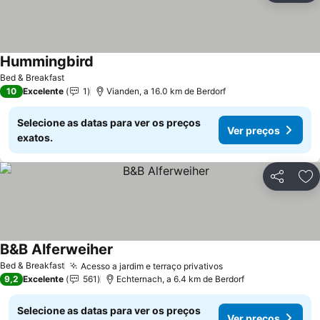
Hummingbird
Ver preços
Bed & Breakfast
10
Excelente
1
Vianden, a 16.0 km de Berdorf
Selecione as datas para ver os preços
Ver preços
exatos.
Partilhar
Ad
B&B Alferweiher
Ver preços
Bed & Breakfast
Acesso a jardim e terraço privativos
Ver preços
9,2
Excelente
561
Echternach, a 6.4 km de Berdorf
Selecione as datas para ver os preços
Ver preços