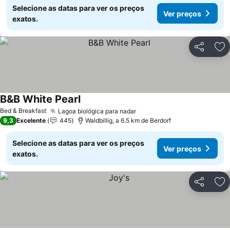
Selecione as datas para ver os preços
Ver preços
exatos.
Partilhar
Ad
B&B White Pearl
Ver preços
Bed & Breakfast
Lagoa biológica para nadar
Ver preços
9,3
Excelente
445
Waldbillig, a 6.5 km de Berdorf
Selecione as datas para ver os preços
Ver preços
exatos.
Partilhar
Ad