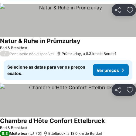
Partilhar
Ad
Natur & Ruhe in Prümzurlay
Ver preços
Bed & Breakfast
/
Prümzurlay, a 8.3 km de Berdorf
Pontuação não disponível
Selecione as datas para ver os preços
Ver preços
exatos.
Partilhar
Ad
Chambre d'Hôte Confort Ettelbruck
Ver preços
Bed & Breakfast
8,3
Muito boa
70
Ettelbruck, a 18.0 km de Berdorf