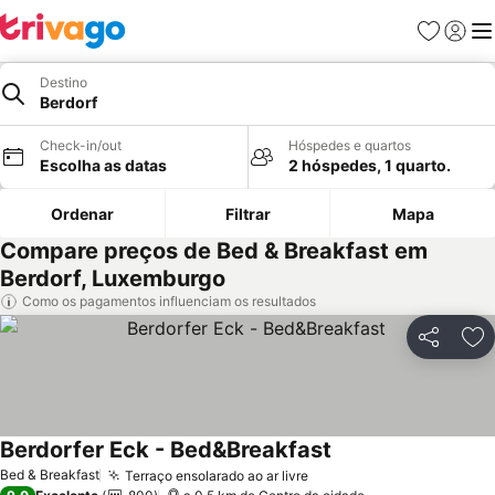
Favoritos
Iniciar
Me
Destino
Berdorf
Check-in/out
Hóspedes e quartos
Escolha as datas
2 hóspedes, 1 quarto.
Ordenar
Filtrar
Mapa
Compare preços de Bed & Breakfast em
Berdorf, Luxemburgo
Como os pagamentos influenciam os resultados
Partilhar
Ad
Berdorfer Eck - Bed&Breakfast
Ver preços
Bed & Breakfast
Terraço ensolarado ao ar livre
Ver preços