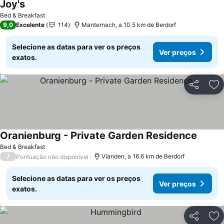
Joy's
Ver preços
Bed & Breakfast
9,0
Excelente
114
Manternach, a 10.5 km de Berdorf
Selecione as datas para ver os preços
Ver preços
exatos.
Partilhar
Ad
Oranienburg - Private Garden Residence
Ver pr
Bed & Breakfast
/
Vianden, a 16.6 km de Berdorf
Pontuação não disponível
Selecione as datas para ver os preços
Ver preços
exatos.
Partilhar
Ad