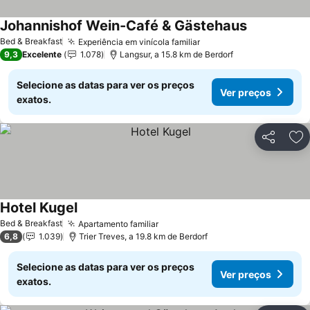
Johannishof Wein-Café & Gästehaus
Ver preços
Bed & Breakfast
Experiência em vinícola familiar
Ver preços
9,3
Excelente
1.078
Langsur, a 15.8 km de Berdorf
Selecione as datas para ver os preços
Ver preços
exatos.
Partilhar
Ad
Hotel Kugel
Ver preços
Bed & Breakfast
Apartamento familiar
Ver preços
6,8
1.039
Trier Treves, a 19.8 km de Berdorf
Selecione as datas para ver os preços
Ver preços
exatos.