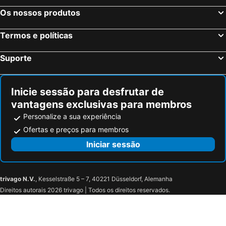
Beyren-lès-Sierck, bed and breakfasts
Dippach, bed and breakfasts
Os nossos produtos
Kœnigsmacker, bed and breakfasts
Mondorf-Les-Bains, bed and breakfasts
Termos e políticas
Burg-Reuland, bed and breakfasts
Euscheid, bed and breakfasts
Vichten, bed and breakfasts
Esch-sur-Sûre, bed and breakfasts
Suporte
Prümzurlay, bed and breakfasts
Bastogne, bed and breakfasts
Pétange, bed and breakfasts
Neumagen-Dhron, bed and breakfasts
Inicie sessão para desfrutar de
vantagens exclusivas para membros
Personalize a sua experiência
Ofertas e preços para membros
Iniciar sessão
trivago N.V.
, Kesselstraße 5 – 7, 40221 Düsseldorf, Alemanha
Direitos autorais 2026 trivago | Todos os direitos reservados.