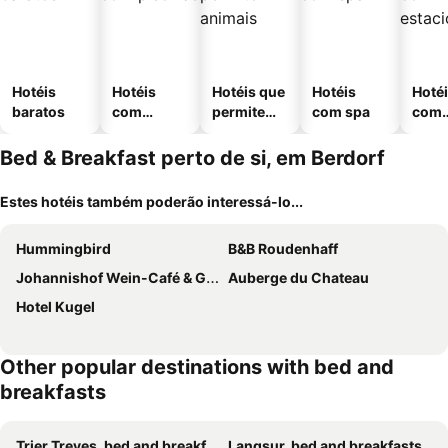
Hotéis
Hotéis
Hotéis que
Hotéis
Hoté
baratos
com
permitem
com spa
com
piscinas
animais
esta
ment
Bed & Breakfast perto de si, em Berdorf
Estes hotéis também poderão interessá-lo...
Hummingbird
B&B Roudenhaff
Johannishof Wein-Café & Gästehaus
Auberge du Chateau
Hotel Kugel
Other popular destinations with bed and
breakfasts
Trier Treves, bed and breakfasts
Langsur, bed and breakfasts