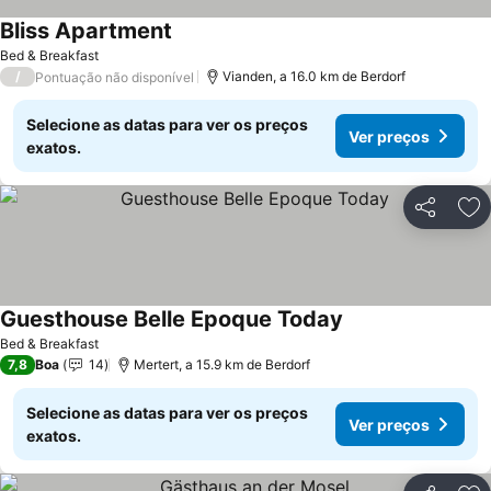
Bliss Apartment
Ver preços
Bed & Breakfast
/
Vianden, a 16.0 km de Berdorf
Pontuação não disponível
Selecione as datas para ver os preços
Ver preços
exatos.
Partilhar
Ad
Guesthouse Belle Epoque Today
Ver preços
Bed & Breakfast
7,8
Boa
14
Mertert, a 15.9 km de Berdorf
Selecione as datas para ver os preços
Ver preços
exatos.