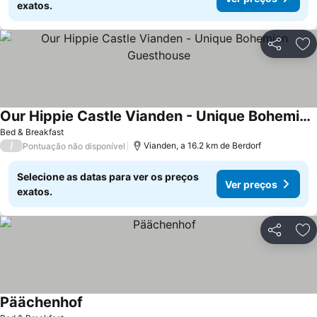
exatos.
Partilhar
Ad
Our Hippie Castle Vianden - Unique Bohemian Guesthouse
Ver preços
Bed & Breakfast
/
Vianden, a 16.2 km de Berdorf
Pontuação não disponível
Selecione as datas para ver os preços
Ver preços
exatos.
Partilhar
Ad
Päächenhof
Ver preços