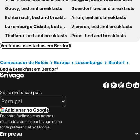
Gouvy, bed and breakfasts
Goesdorf, bed and breakfasts
Echternach, bed and breakfasts
Arlon, bed and breakfasts
Luxemburgo Cidade, bed and breakfasts
Vianden, bed and breakfasts
Thalfang, bed and breakfasts
Prüm, bed and breakfasts
Lieser, bed and breakfasts
Trittenheim, bed and breakfasts
Ver todas as estadias em Berdorf
Feulen, bed and breakfasts
Nittel, bed and breakfasts
Comparador de Hotéis
Europa
Luxemburgo
Berdorf
Waldbillig, bed and breakfasts
Ensch, bed and breakfasts
Bed & Breakfast em Berdorf
Brauneberg, bed and breakfasts
Audun-le-Tiche, bed and breakfasts
Ettelbruck, bed and breakfasts
Sinspelt, bed and breakfasts
Facebook
Twitter
Insta
Yo
Differdange, bed and breakfasts
Kanzem, bed and breakfasts
Selecione o seu país
Geisfeld, bed and breakfasts
Wellen, bed and breakfasts
Perl, bed and breakfasts
Klüsserath, bed and breakfasts
Adicionar no Google
Encontre facilmente os nossos
Mehring, bed and breakfasts
Mülheim an der Mosel, bed and breakfasts
resultados: adicione o trivago como
Redange, bed and breakfasts
Thörnich, bed and breakfasts
fonte preferencial no Google.
Empresa
Palzem, bed and breakfasts
Maring-Noviand, bed and breakfasts