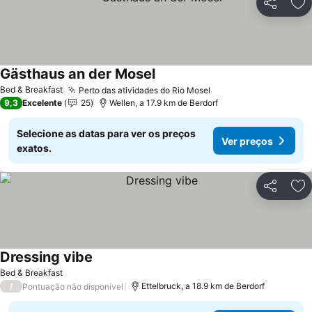
Partilhar
Ad
Gästhaus an der Mosel
Ver preços
Bed & Breakfast
Perto das atividades do Rio Mosel
Ver preços
9,3
Excelente
25
Wellen, a 17.9 km de Berdorf
Selecione as datas para ver os preços
Ver preços
exatos.
Partilhar
Ad
Dressing vibe
Ver preços
Bed & Breakfast
/
Ettelbruck, a 18.9 km de Berdorf
Pontuação não disponível