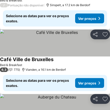
Bed & Breakfast
/
Sinspelt, a 17.2 km de Berdorf
Pontuação não disponível
Selecione as datas para ver os preços
Ver preços
exatos.
Partilhar
Ad
Café Ville de Bruxelles
Ver preços
Bed & Breakfast
6,3
775
Vianden, a 16.1 km de Berdorf
Selecione as datas para ver os preços
Ver preços
exatos.
Partilhar
Ad