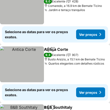
9,0
Excelente
428
Cornaredo, a 16.9 km de Bernate Ticino
Jardim e terraço tranquilos
Selecione as datas para ver os preços
Ver preços
exatos.
Antica Corte
Partilhar
Adicionar aos favoritos
9,3
Excelente
907
Busto Arsizio, a 15.1 km de Bernate Ticino
Quartos elegantes com detalhes rústicos
Selecione as datas para ver os preços
Ver preços
exatos.
B&B SouthItaly
Partilhar
Adicionar aos favoritos