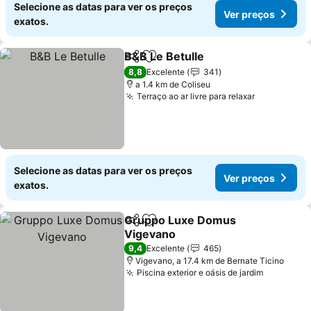
Selecione as datas para ver os preços
Ver preços
exatos.
B&B Le Betulle
Partilhar
Adicionar aos favoritos
8,8
Excelente
341
a 1.4 km de Coliseu
Terraço ao ar livre para relaxar
Selecione as datas para ver os preços
Ver preços
exatos.
Gruppo Luxe Domus
Partilhar
Adicionar aos favoritos
Vigevano
9,4
Excelente
465
Vigevano, a 17.4 km de Bernate Ticino
Piscina exterior e oásis de jardim