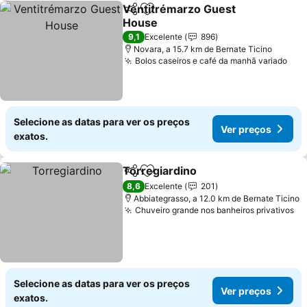
Ventitrémarzo Guest
Partilhar
Adicionar aos favoritos
House
9,1
Excelente
896
Novara, a 15.7 km de Bernate Ticino
Bolos caseiros e café da manhã variado
Selecione as datas para ver os preços
Ver preços
exatos.
Torregiardino
Partilhar
Adicionar aos favoritos
8,6
Excelente
201
Abbiategrasso, a 12.0 km de Bernate Ticino
Chuveiro grande nos banheiros privativos
Selecione as datas para ver os preços
Ver preços
exatos.