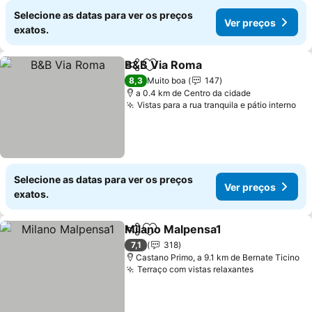
Selecione as datas para ver os preços
Ver preços
exatos.
B&B Via Roma
Partilhar
Adicionar aos favoritos
8,3
Muito boa
147
a 0.4 km de Centro da cidade
Vistas para a rua tranquila e pátio interno
Selecione as datas para ver os preços
Ver preços
exatos.
Milano Malpensa1
Partilhar
Adicionar aos favoritos
7,1
318
Castano Primo, a 9.1 km de Bernate Ticino
Terraço com vistas relaxantes