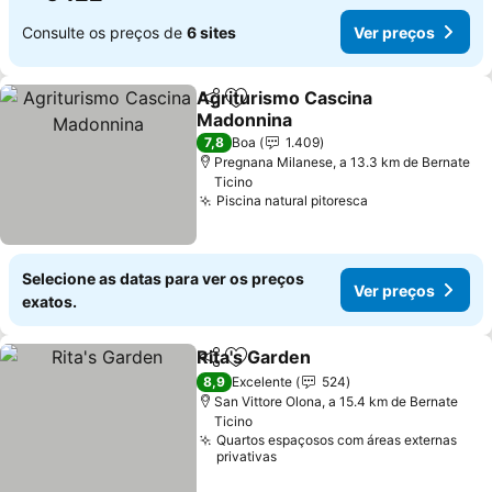
Consulte os preços de
6 sites
Ver preços
Agriturismo Cascina
Partilhar
Adicionar aos favoritos
Madonnina
7,8
Boa
1.409
Pregnana Milanese, a 13.3 km de Bernate
Ticino
Piscina natural pitoresca
Selecione as datas para ver os preços
Ver preços
exatos.
Rita's Garden
Partilhar
Adicionar aos favoritos
8,9
Excelente
524
San Vittore Olona, a 15.4 km de Bernate
Ticino
Quartos espaçosos com áreas externas
privativas