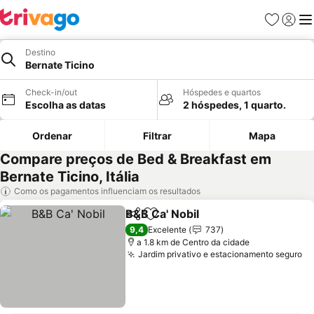
Favoritos
Iniciar
Me
Destino
Bernate Ticino
Check-in/out
Hóspedes e quartos
Escolha as datas
2 hóspedes, 1 quarto.
Ordenar
Filtrar
Mapa
Compare preços de Bed & Breakfast em
Bernate Ticino, Itália
Como os pagamentos influenciam os resultados
B&B Ca' Nobil
Partilhar
Adicionar aos favoritos
9,4
Excelente
737
a 1.8 km de Centro da cidade
Jardim privativo e estacionamento seguro