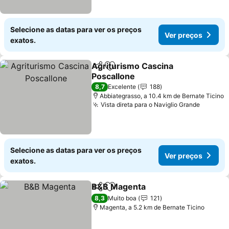
Selecione as datas para ver os preços
Ver preços
exatos.
Agriturismo Cascina
Partilhar
Adicionar aos favoritos
Poscallone
8,7
Excelente
188
Abbiategrasso, a 10.4 km de Bernate Ticino
Vista direta para o Naviglio Grande
Selecione as datas para ver os preços
Ver preços
exatos.
B&B Magenta
Partilhar
Adicionar aos favoritos
8,3
Muito boa
121
Magenta, a 5.2 km de Bernate Ticino