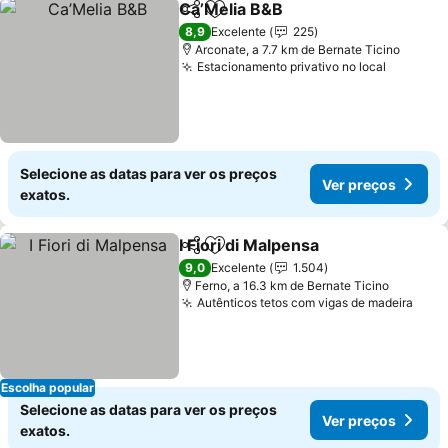
Ca’Melia B&B
Partilhar
Adicionar aos favoritos
8,9
Excelente
225
Arconate, a 7.7 km de Bernate Ticino
Estacionamento privativo no local
Selecione as datas para ver os preços
Ver preços
exatos.
I Fiori di Malpensa
Partilhar
Adicionar aos favoritos
9,0
Excelente
1.504
Ferno, a 16.3 km de Bernate Ticino
Autênticos tetos com vigas de madeira
Escolha popular
Selecione as datas para ver os preços
Ver preços
exatos.