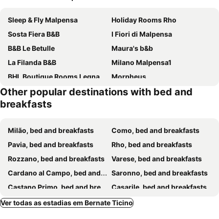
Sleep & Fly Malpensa
Holiday Rooms Rho
Sosta Fiera B&B
I Fiori di Malpensa
B&B Le Betulle
Maura's b&b
La Filanda B&B
Milano Malpensa1
BHL Boutique Rooms Legnano
Morpheus
Other popular destinations with bed and
Bed&Breakfast Milano Malpensa
Porta Ronca - B&B, Suites & Apts
breakfasts
B&B GRANDSON
Bed Rho Fiera
B&B Villa Bucceri
Sveva Haven Malpensa
Milão, bed and breakfasts
Como, bed and breakfasts
B&B Ca' Nobil
GV Guest House Malpensa
Pavia, bed and breakfasts
Rho, bed and breakfasts
B&B Leonardo
The Dreamers B&B
Rozzano, bed and breakfasts
Varese, bed and breakfasts
C'era una volta room
B&B Magenta
Cardano al Campo, bed and breakfasts
Saronno, bed and breakfasts
Agriturismo Cascina Poscallone
Torregiardino
Castano Primo, bed and breakfasts
Casarile, bed and breakfasts
Room Malpensa 7- Servizio Taxi MXP 25 Euro
b&b IL QUADRATO 19
Busto Arsizio, bed and breakfasts
Ferno, bed and breakfasts
Ver todas as estadias em Bernate Ticino
Casa Ananda
Nadilla House
Dormelletto, bed and breakfasts
Albavilla, bed and breakfasts
Ventitrémarzo Guest House
La Casa di Ciro GC & Friends