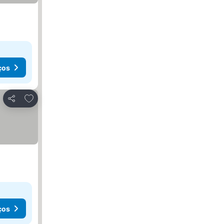
ços
Adicionar aos favoritos
Partilhar
ços