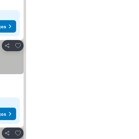
ços
Adicionar aos favoritos
Partilhar
ços
Adicionar aos favoritos
Partilhar