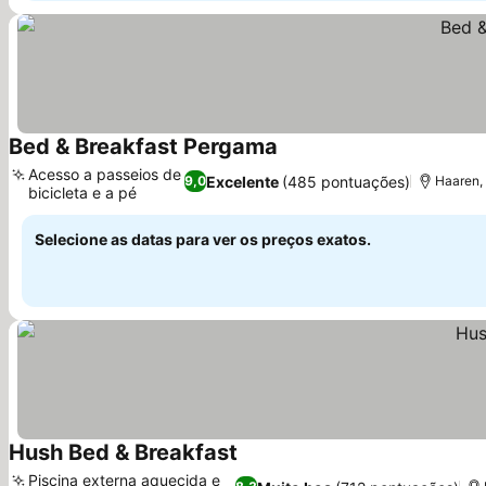
Bed & Breakfast Pergama
Ver preços
Acesso a passeios de
Excelente
(485 pontuações)
9,0
Haaren, 
bicicleta e a pé
Ver preços
Selecione as datas para ver os preços exatos.
Hush Bed & Breakfast
Ver preços
Piscina externa aquecida e