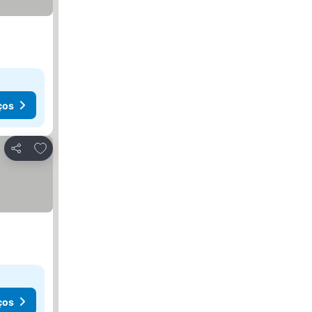
ços
Adicionar aos favoritos
Partilhar
ços