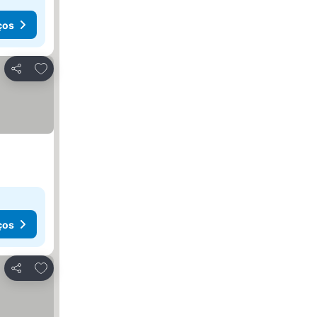
ços
Adicionar aos favoritos
Partilhar
ços
Adicionar aos favoritos
Partilhar