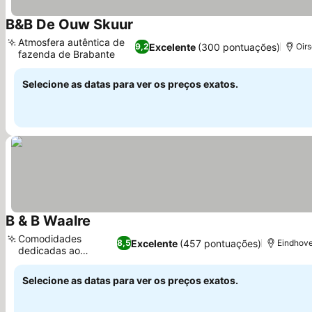
B&B De Ouw Skuur
Ver preços
Atmosfera autêntica de
Excelente
(300 pontuações)
9,2
Oirs
fazenda de Brabante
Ver preços
Selecione as datas para ver os preços exatos.
B & B Waalre
Ver preços
Comodidades
Excelente
(457 pontuações)
8,5
Eindhove
dedicadas ao
Ver preços
ciclismo
Selecione as datas para ver os preços exatos.