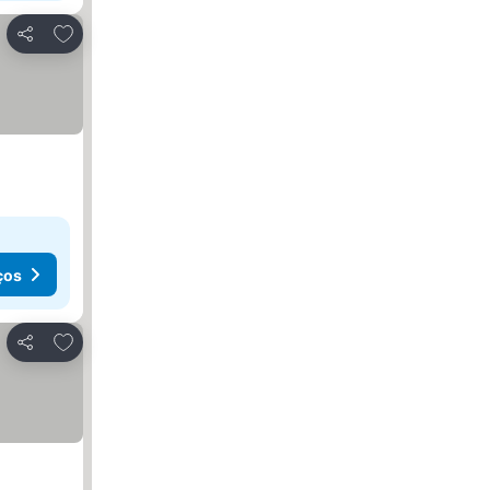
Adicionar aos favoritos
Partilhar
ços
Adicionar aos favoritos
Partilhar