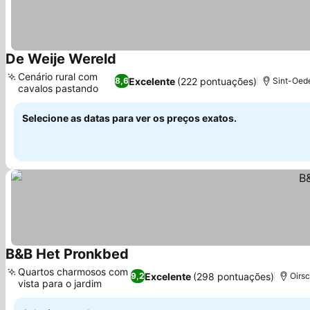
De Weije Wereld
Ver preços
Cenário rural com
Excelente
(222 pontuações)
8,6
Sint-Oede
cavalos pastando
Ver preços
Selecione as datas para ver os preços exatos.
B&B Het Pronkbed
Ver preços
Quartos charmosos com
Excelente
(298 pontuações)
9,2
Oirsc
vista para o jardim
Ver preços