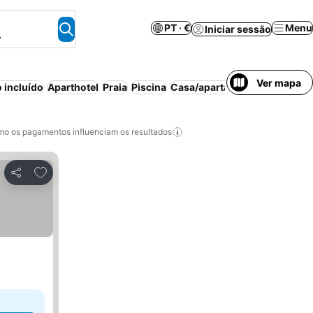
PT · €
Menu
Iniciar sessão
.
Ver mapa
 incluído
Aparthotel
Praia
Piscina
Casa/apartamento inteiro
Es
o os pagamentos influenciam os resultados
Adicionar aos favoritos
Partilhar