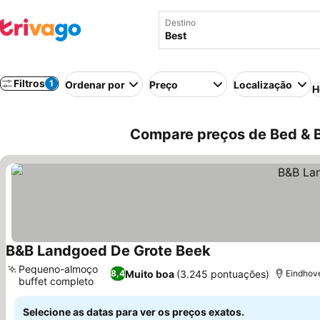
Destino
Filtros
1
Ordenar por
Preço
Localização
H
Compare preços de Bed & B
B&B Landgoed De Grote Beek
Ver preços
Pequeno-almoço
Muito boa
(3.245 pontuações)
8,4
Eindhove
buffet completo
Ver preços
Selecione as datas para ver os preços exatos.