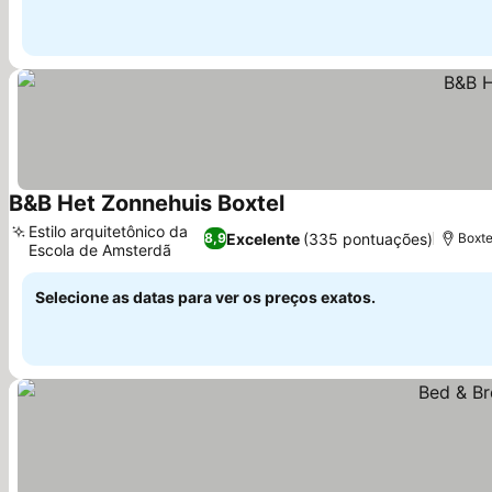
B&B Het Zonnehuis Boxtel
Ver preços
Estilo arquitetônico da
Excelente
(335 pontuações)
8,9
Boxte
Escola de Amsterdã
Ver preços
Selecione as datas para ver os preços exatos.