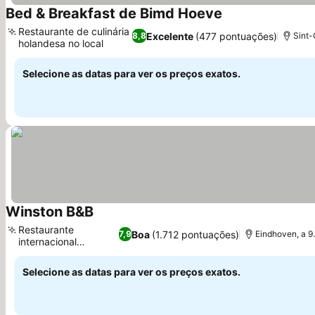
Bed & Breakfast de Bimd Hoeve
Ver preços
Restaurante de culinária
Excelente
(477 pontuações)
8,8
Sint-
holandesa no local
Ver preços
Selecione as datas para ver os preços exatos.
Winston B&B
Ver preços
Restaurante
Boa
(1.712 pontuações)
7,9
Eindhoven, a 9
internacional
Ver preços
moderno
Selecione as datas para ver os preços exatos.