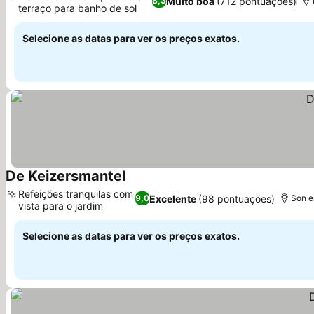
Muito boa
(712 pontuações)
8,3
terraço para banho de sol
Ver preços
Selecione as datas para ver os preços exatos.
De Keizersmantel
Ver preços
Refeições tranquilas com
Excelente
(98 pontuações)
9,0
Son e
vista para o jardim
Ver preços
Selecione as datas para ver os preços exatos.