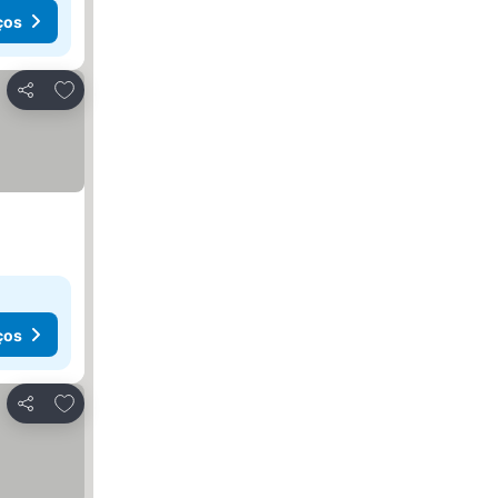
ços
Adicionar aos favoritos
Partilhar
ços
Adicionar aos favoritos
Partilhar