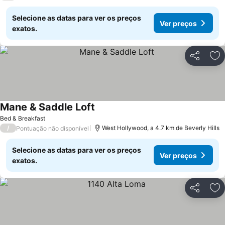
Selecione as datas para ver os preços
Ver preços
exatos.
Partilhar
Ad
Mane & Saddle Loft
Bed & Breakfast
/
West Hollywood, a 4.7 km de Beverly Hills
Pontuação não disponível
Selecione as datas para ver os preços
Ver preços
exatos.
Partilhar
Ad