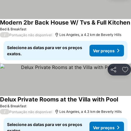
Modern 2br Back House W/ Tvs & Full Kitchen
Bed & Breakfast
/
Los Angeles, a 4.2 km de Beverly Hills
Pontuação não disponível
Selecione as datas para ver os preços
Ver preços
exatos.
Partilhar
Ad
Delux Private Rooms at the Villa with Pool
Bed & Breakfast
/
Los Angeles, a 4.3 km de Beverly Hills
Pontuação não disponível
Selecione as datas para ver os preços
Ver preços
exatos.