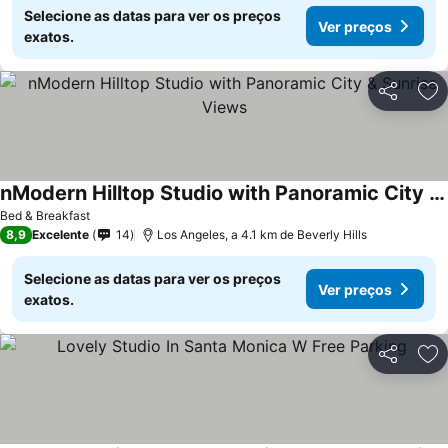
Selecione as datas para ver os preços
Ver preços
exatos.
Partilhar
Ad
nModern Hilltop Studio with Panoramic City & Sunrise Views
Bed & Breakfast
8,9
Excelente
14
Los Angeles, a 4.1 km de Beverly Hills
Selecione as datas para ver os preços
Ver preços
exatos.
Partilhar
Ad