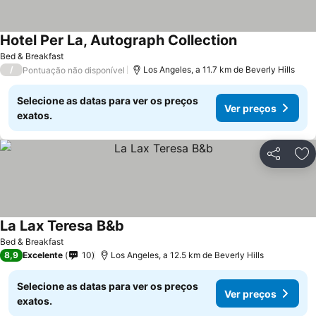
Hotel Per La, Autograph Collection
Bed & Breakfast
/
Los Angeles, a 11.7 km de Beverly Hills
Pontuação não disponível
Selecione as datas para ver os preços
Ver preços
exatos.
Partilhar
Ad
La Lax Teresa B&b
Bed & Breakfast
8,9
Excelente
10
Los Angeles, a 12.5 km de Beverly Hills
Selecione as datas para ver os preços
Ver preços
exatos.