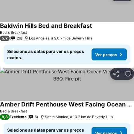
Baldwin Hills Bed and Breakfast
Bed & Breakfast
5,2
26
Los Angeles, a 9.0 km de Beverly Hills
Selecione as datas para ver os preços
Ver preços
exatos.
Partilhar
Ad
Amber Drift Penthouse West Facing Ocean View Rooftop BBQ, Fire pit
Bed & Breakfast
9,8
Excelente
6
Santa Monica, a 10.2 km de Beverly Hills
Selecione as datas para ver os preços
Ver preços