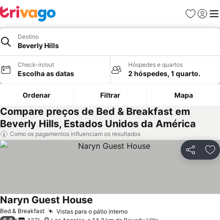
Favoritos
Iniciar
Me
Destino
Beverly Hills
Check-in/out
Hóspedes e quartos
Escolha as datas
2 hóspedes, 1 quarto.
Ordenar
Filtrar
Mapa
Compare preços de Bed & Breakfast em
Beverly Hills, Estados Unidos da América
Como os pagamentos influenciam os resultados
Partilhar
Ad
Naryn Guest House
Bed & Breakfast
Vistas para o pátio interno