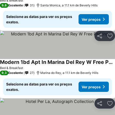
Bed & Breakfast
9,6
Excelente
31
Santa Monica, a 11.1 km de Beverly Hills
Selecione as datas para ver os preços
Ver preços
exatos.
Partilhar
Ad
Modern 1bd Apt In Marina Del Rey W Free Parking
Bed & Breakfast
9,3
Excelente
27
Marina do Rey, a 11.1 km de Beverly Hills
Selecione as datas para ver os preços
Ver preços
exatos.
Partilhar
Ad