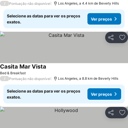
/
Los Angeles, a 4.4 km de Beverly Hills
Pontuação não disponível
Selecione as datas para ver os preços
Ver preços
exatos.
Partilhar
Ad
Casita Mar Vista
Bed & Breakfast
/
Los Angeles, a 8.8 km de Beverly Hills
Pontuação não disponível
Selecione as datas para ver os preços
Ver preços
exatos.
Partilhar
Ad