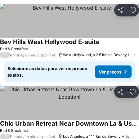
Partilhar
Ad
Bev Hills West Hollywood E-suite
Bed & Breakfast
/
West Hollywood, a 2.5 km de Beverly Hills
Pontuação não disponível
Selecione as datas para ver os preços
Ver preços
exatos.
Partilhar
Ad
Chic Urban Retreat Near Downtown La & Usc - Prime Location!
Bed & Breakfast
/
Los Angeles, a 11.1 km de Beverly Hills
Pontuação não disponível