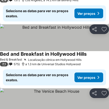
6,6
137
Los Angeles, a 14.2 km de Beverly Hills
Selecione as datas para ver os preços
Ver preços
exatos.
Partilhar
Ad
Bed and Breakfast in Hollywood Hills
Bed & Breakfast
Localização cênica em Hollywood Hills
7,1
575
a 1.3 km de Universal Studios Hollywood
Selecione as datas para ver os preços
Ver preços
exatos.
Partilhar
Ad