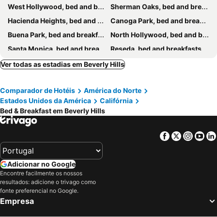
West Hollywood, bed and breakfasts
Sherman Oaks, bed and breakfasts
Hacienda Heights, bed and breakfasts
Canoga Park, bed and breakfasts
Buena Park, bed and breakfasts
North Hollywood, bed and breakfasts
Santa Monica, bed and breakfasts
Reseda, bed and breakfasts
Norwalk, bed and breakfasts
La Cañada Flintridge, bed and breakfasts
Ver todas as estadias em Beverly Hills
Rosemead, bed and breakfasts
La Habra, bed and breakfasts
Comparador de Hotéis
América do Norte
Lomita, bed and breakfasts
Rancho Palos Verdes, bed and breakfasts
Estados Unidos da América
Califórnia
West Covina, bed and breakfasts
Tarzana, bed and breakfasts
Bed & Breakfast em Beverly Hills
Inglewood, bed and breakfasts
Rowland Heights, bed and breakfasts
Facebook
Twitter
Insta
Yo
Adicionar no Google
Encontre facilmente os nossos
resultados: adicione o trivago como
fonte preferencial no Google.
Empresa