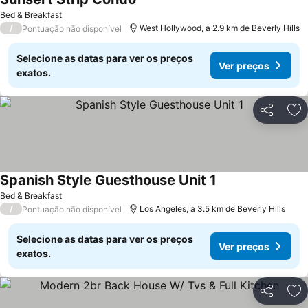
Bed & Breakfast
/
West Hollywood, a 2.9 km de Beverly Hills
Pontuação não disponível
Selecione as datas para ver os preços
Ver preços
exatos.
Partilhar
Ad
Spanish Style Guesthouse Unit 1
Bed & Breakfast
/
Los Angeles, a 3.5 km de Beverly Hills
Pontuação não disponível
Selecione as datas para ver os preços
Ver preços
exatos.
Partilhar
Ad