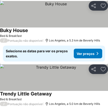
Partilhar
Ad
Buky House
Bed & Breakfast
/
Los Angeles, a 5.3 km de Beverly Hills
Pontuação não disponível
Selecione as datas para ver os preços
Ver preços
exatos.
Partilhar
Ad
Trendy Little Getaway
Bed & Breakfast
/
Los Angeles, a 5.0 km de Beverly Hills
Pontuação não disponível