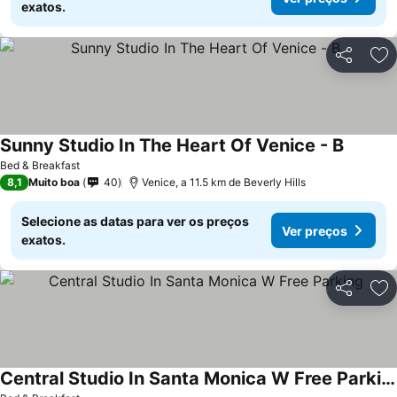
exatos.
Partilhar
Ad
Sunny Studio In The Heart Of Venice - B
Bed & Breakfast
8,1
Muito boa
40
Venice, a 11.5 km de Beverly Hills
Selecione as datas para ver os preços
Ver preços
exatos.
Partilhar
Ad
Central Studio In Santa Monica W Free Parking