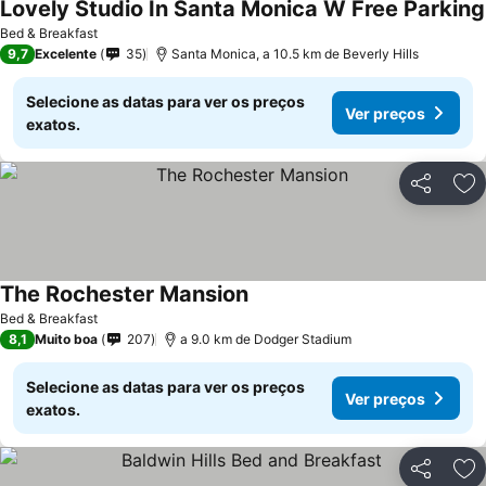
Lovely Studio In Santa Monica W Free Parking
Bed & Breakfast
9,7
Excelente
35
Santa Monica, a 10.5 km de Beverly Hills
Selecione as datas para ver os preços
Ver preços
exatos.
Partilhar
Ad
The Rochester Mansion
Bed & Breakfast
8,1
Muito boa
207
a 9.0 km de Dodger Stadium
Selecione as datas para ver os preços
Ver preços
exatos.
Partilhar
Ad