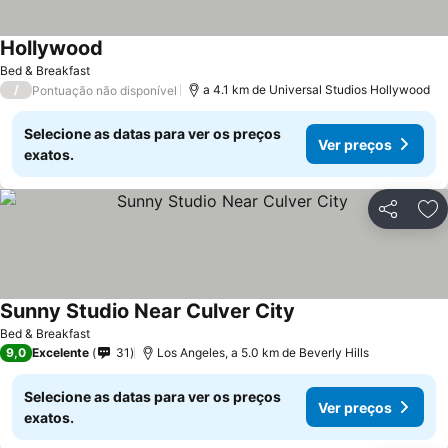
Hollywood
Bed & Breakfast
/
a 4.1 km de Universal Studios Hollywood
Pontuação não disponível
Selecione as datas para ver os preços
Ver preços
exatos.
Partilhar
Ad
Sunny Studio Near Culver City
Bed & Breakfast
9,0
Excelente
31
Los Angeles, a 5.0 km de Beverly Hills
Selecione as datas para ver os preços
Ver preços
exatos.