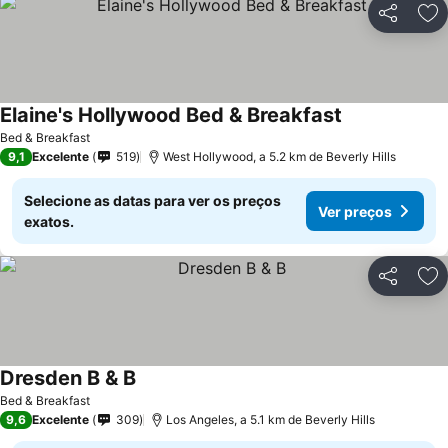
Partilhar
Ad
Elaine's Hollywood Bed & Breakfast
Bed & Breakfast
9,1
Excelente
519
West Hollywood, a 5.2 km de Beverly Hills
Selecione as datas para ver os preços
Ver preços
exatos.
Partilhar
Ad
Dresden B & B
Bed & Breakfast
9,6
Excelente
309
Los Angeles, a 5.1 km de Beverly Hills