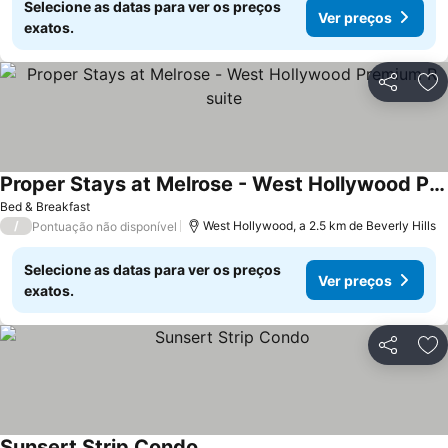
Selecione as datas para ver os preços
Ver preços
exatos.
Partilhar
Ad
Proper Stays at Melrose - West Hollywood Premium R suite
Bed & Breakfast
/
West Hollywood, a 2.5 km de Beverly Hills
Pontuação não disponível
Selecione as datas para ver os preços
Ver preços
exatos.
Partilhar
Ad
Sunsert Strip Condo