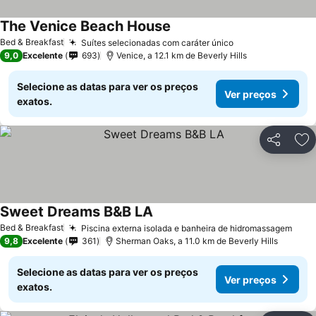
The Venice Beach House
Bed & Breakfast
Suítes selecionadas com caráter único
9,0
Excelente
693
Venice, a 12.1 km de Beverly Hills
Selecione as datas para ver os preços
Ver preços
exatos.
Partilhar
Ad
Sweet Dreams B&B LA
Bed & Breakfast
Piscina externa isolada e banheira de hidromassagem
9,8
Excelente
361
Sherman Oaks, a 11.0 km de Beverly Hills
Selecione as datas para ver os preços
Ver preços
exatos.