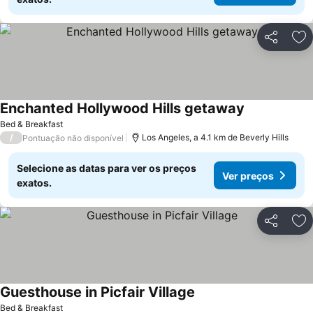
Partilhar
Ad
Enchanted Hollywood Hills getaway
Bed & Breakfast
/
Los Angeles, a 4.1 km de Beverly Hills
Pontuação não disponível
Selecione as datas para ver os preços
Ver preços
exatos.
Partilhar
Ad
Guesthouse in Picfair Village
Bed & Breakfast