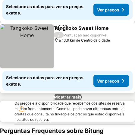
Selecione as datas para ver os preços
Ver preços
exatos.
Tangkoko Sweet Home
Partilhar
Adicionar aos favoritos
Ve
/
Pontuação não disponível
a 13.9 km de Centro da cidade
Selecione as datas para ver os preços
Ver preços
exatos.
Mostrar mais
Os preços e a disponibilidade que recebemos dos sites de reserva
mudam frequentemente. Como tal, pode haver diferenças entre as
ofertas que consulta no trivago e os preços que estão disponíveis
nos sites de reserva.
Perguntas Frequentes sobre Bitung