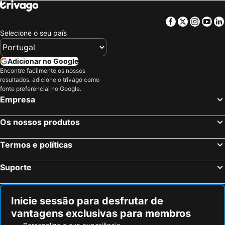
Facebook
Twitter
Insta
Yo
Selecione o seu país
Adicionar no Google
Encontre facilmente os nossos
resultados: adicione o trivago como
fonte preferencial no Google.
Empresa
Os nossos produtos
Termos e políticas
Suporte
Inicie sessão para desfrutar de
vantagens exclusivas para membros