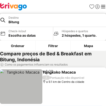
Favoritos
Iniciar
Me
Destino
Bitung
Check-in/out
Hóspedes e quartos
Escolha as datas
2 hóspedes, 1 quarto.
Ordenar
Filtrar
Mapa
Compare preços de Bed & Breakfast em
Bitung, Indonésia
Como os pagamentos influenciam os resultados
Tangkoko Macaca
Partilhar
Adicionar aos favoritos
Ver pre
/
Pontuação não disponível
a 9.1 km de Centro da cidade