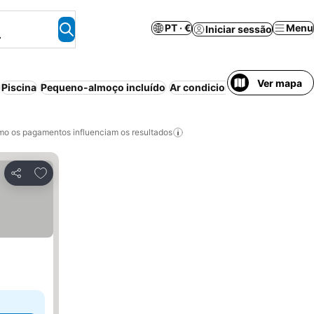
PT · €
Menu
Iniciar sessão
.
Ver mapa
Piscina
Pequeno-almoço incluído
Ar condicionado
Wi-fi
Meia-
o os pagamentos influenciam os resultados
Adicionar aos favoritos
Partilhar