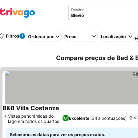
Destino
Filtros
1
Ordenar por
Preço
Localização
H
Compare preços de Bed & Br
B&B Villa Costanza
Ver preços
Vistas panorâmicas do
Excelente
(343 pontuações)
9,8
a 
lago em todos os quartos
Ver preços
Selecione as datas para ver os preços exatos.