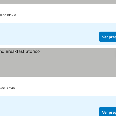
km de Blevio
Ver pre
 de Blevio
Ver pre