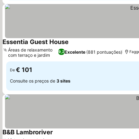
Essentia Guest House
Ver preços
Áreas de relaxamento
Excelente
(881 pontuações)
9,2
Fagge
com terraço e jardim
Ver preços
€ 101
De
Consulte os preços de
3 sites
B&B Lambroriver
Ver preços