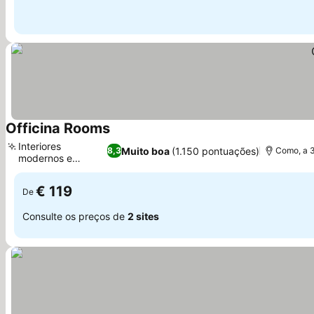
Officina Rooms
Ver preços
Interiores
Muito boa
(1.150 pontuações)
8,3
Como, a 3
modernos e
Ver preços
renovados
€ 119
De
Consulte os preços de
2 sites