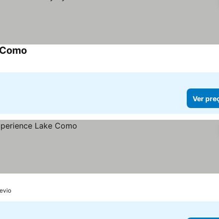
l Como
Ver preços
Ver pre
levio