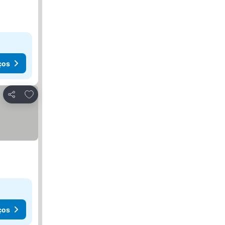
ços
Adicionar aos favoritos
Partilhar
ços