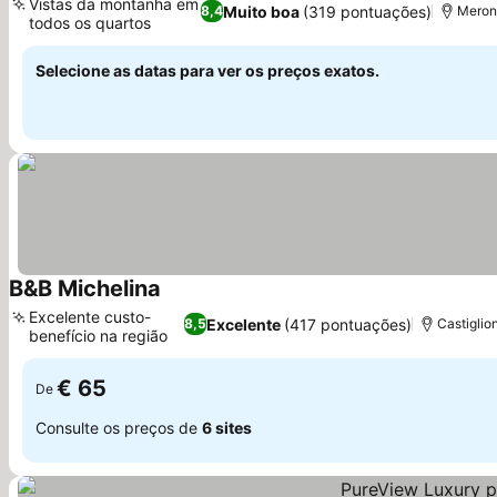
Vistas da montanha em
Muito boa
(319 pontuações)
8,4
Merone
todos os quartos
Ver preços
Selecione as datas para ver os preços exatos.
B&B Michelina
Ver preços
Excelente custo-
Excelente
(417 pontuações)
8,5
Castiglion
benefício na região
Ver preços
€ 65
De
Consulte os preços de
6 sites