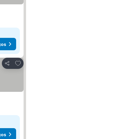
ços
Adicionar aos favoritos
Partilhar
ços