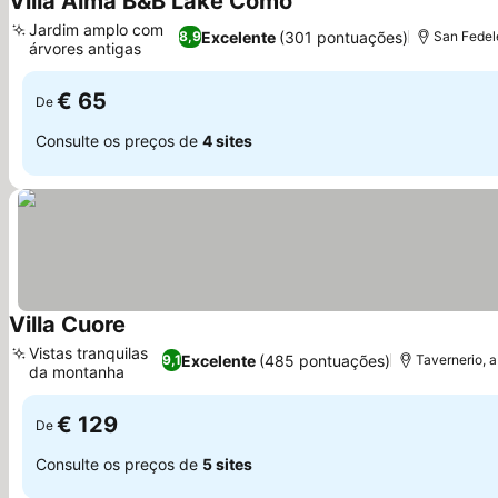
Villa Alma B&B Lake Como
Ver preços
Jardim amplo com
Excelente
(301 pontuações)
8,9
San Fedele
árvores antigas
Ver preços
€ 65
De
Consulte os preços de
4 sites
Villa Cuore
Ver preços
Vistas tranquilas
Excelente
(485 pontuações)
9,1
Tavernerio, a
da montanha
Ver preços
€ 129
De
Consulte os preços de
5 sites