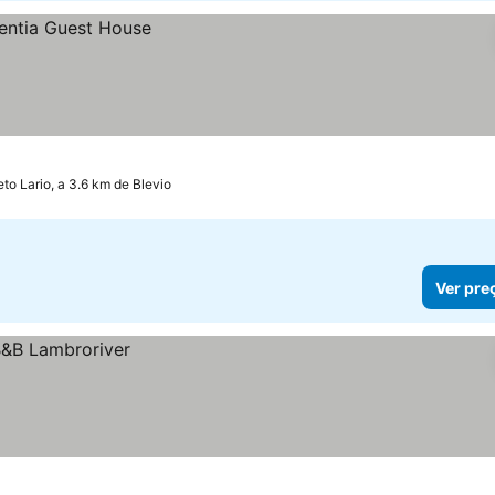
to Lario, a 3.6 km de Blevio
Ver pre