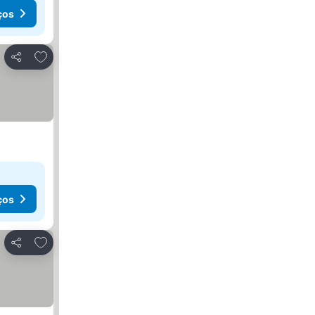
ços
Adicionar aos favoritos
Partilhar
ços
Adicionar aos favoritos
Partilhar