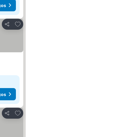
ços
Adicionar aos favoritos
Partilhar
ços
Adicionar aos favoritos
Partilhar