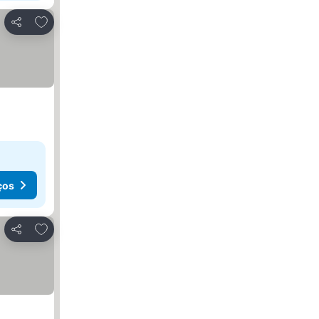
Adicionar aos favoritos
Partilhar
ços
Adicionar aos favoritos
Partilhar