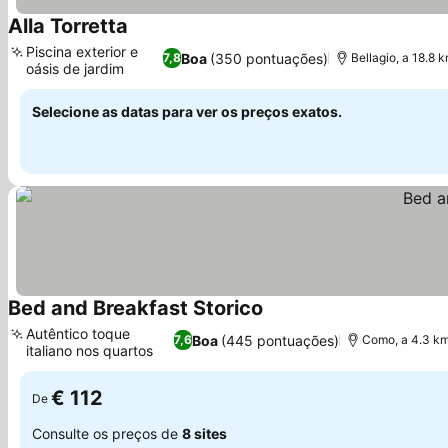
Alla Torretta
Ver preços
Piscina exterior e
Boa
(350 pontuações)
7,8
Bellagio, a 18.8 
oásis de jardim
Ver preços
Selecione as datas para ver os preços exatos.
Bed and Breakfast Storico
Ver preços
Autêntico toque
Boa
(445 pontuações)
7,6
Como, a 4.3 km
italiano nos quartos
Ver preços
€ 112
De
Consulte os preços de
8 sites