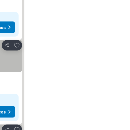
ços
Adicionar aos favoritos
Partilhar
ços
Adicionar aos favoritos