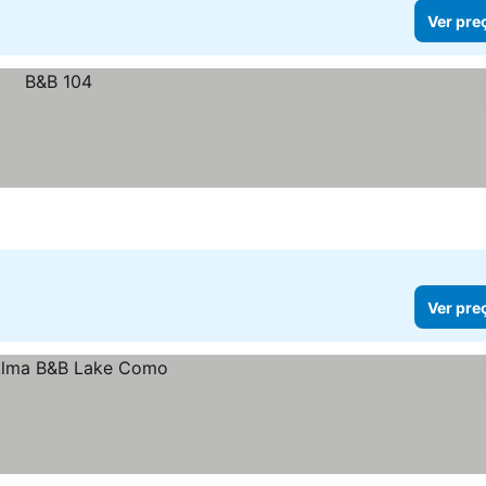
Ver pre
Ver pre