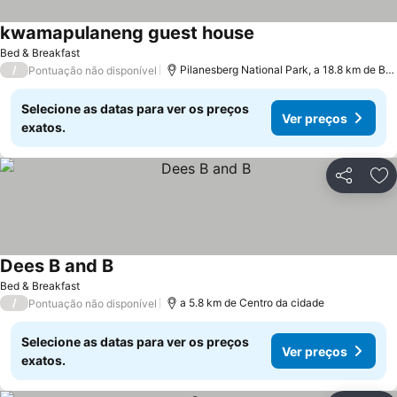
kwamapulaneng guest house
Bed & Breakfast
/
Pilanesberg National Park, a 18.8 km de Boeshoek
Pontuação não disponível
Selecione as datas para ver os preços
Ver preços
exatos.
Partilhar
Ad
Dees B and B
Bed & Breakfast
/
a 5.8 km de Centro da cidade
Pontuação não disponível
Selecione as datas para ver os preços
Ver preços
exatos.