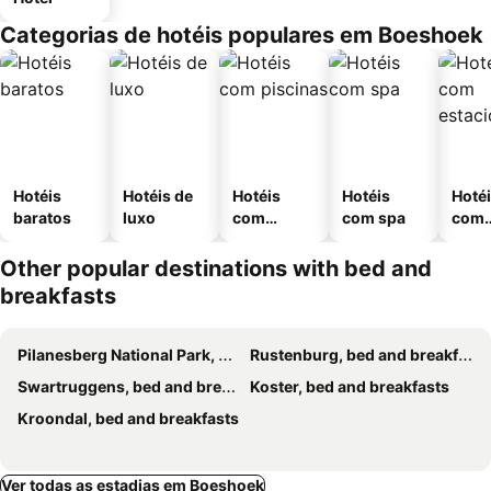
Categorias de hotéis populares em Boeshoek
Hotéis
Hotéis de
Hotéis
Hotéis
Hoté
baratos
luxo
com
com spa
com
piscinas
esta
ment
Other popular destinations with bed and
breakfasts
Pilanesberg National Park, bed and breakfasts
Rustenburg, bed and breakfasts
Swartruggens, bed and breakfasts
Koster, bed and breakfasts
Kroondal, bed and breakfasts
Ver todas as estadias em Boeshoek