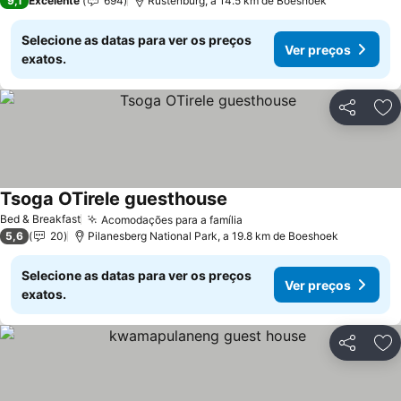
9,1
Excelente
694
Rustenburg, a 14.5 km de Boeshoek
Selecione as datas para ver os preços
Ver preços
exatos.
Partilhar
Ad
Tsoga OTirele guesthouse
Bed & Breakfast
Acomodações para a família
5,6
20
Pilanesberg National Park, a 19.8 km de Boeshoek
Selecione as datas para ver os preços
Ver preços
exatos.
Partilhar
Ad