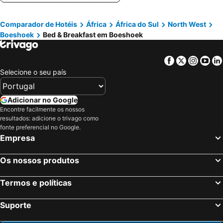
Comparador de Hotéis
África
África do Sul
North West
Boeshoek
Bed & Breakfast em Boeshoek
Facebook
Twitter
Insta
Yo
Selecione o seu país
Adicionar no Google
Encontre facilmente os nossos
resultados: adicione o trivago como
fonte preferencial no Google.
Empresa
Os nossos produtos
Termos e políticas
Suporte