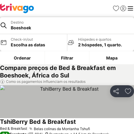
Favoritos
Iniciar
Me
Destino
Boeshoek
Check-in/out
Hóspedes e quartos
Escolha as datas
2 hóspedes, 1 quarto.
Ordenar
Filtrar
Mapa
Compare preços de Bed & Breakfast em
Boeshoek, África do Sul
Como os pagamentos influenciam os resultados
Partilhar
Ad
TshiBerry Bed & Breakfast
Bed & Breakfast
Belas colinas da Montanha Tshufi