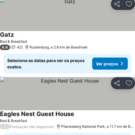
Partilhar
Ad
Gatz
Bed & Breakfast
6,6
42
Rustenburg, a 2.8 km de Boeshoek
Selecione as datas para ver os preços
Ver preços
exatos.
Partilhar
Ad
Eagles Nest Guest House
Bed & Breakfast
/
Pilanesberg National Park, a 11.7 km de Boeshoek
Pontuação não disponível