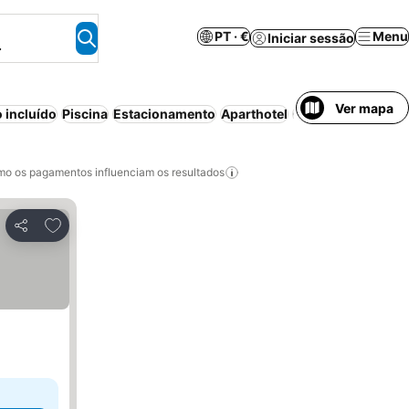
PT · €
Menu
Iniciar sessão
.
Ver mapa
 incluído
Piscina
Estacionamento
Aparthotel
Cancelamento gra
o os pagamentos influenciam os resultados
Adicionar aos favoritos
Partilhar