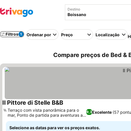
Destino
Filtros
1
Ordenar por
Preço
Localização
H
Compare preços de Bed & Br
Il Pittore di Stelle B&B
Terraço com vista panorâmica para o
Excelente
(57 pont
9,3
mar, Ponto de partida para aventuras ao
ar livre
Selecione as datas para ver os preços exatos.