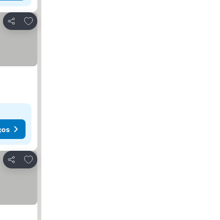
Adicionar aos favoritos
Partilhar
ços
Adicionar aos favoritos
Partilhar