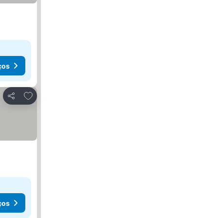
ços
Adicionar aos favoritos
Partilhar
ços