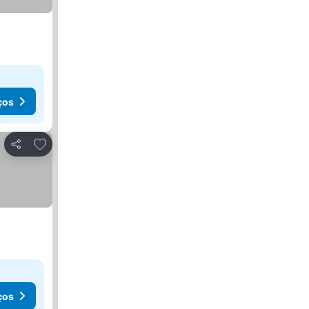
ços
Adicionar aos favoritos
Partilhar
ços