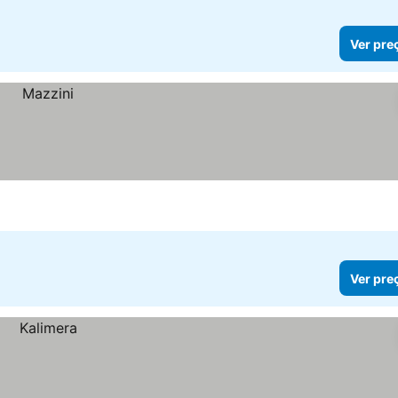
Ver pre
Ver pre