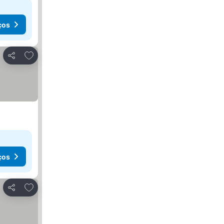
ços
Adicionar aos favoritos
Partilhar
ços
Adicionar aos favoritos
Partilhar