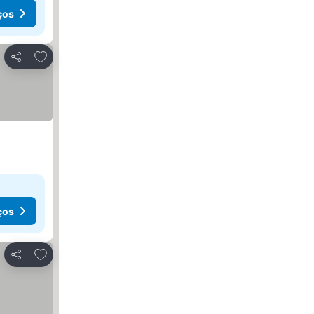
ços
Adicionar aos favoritos
Partilhar
ços
Adicionar aos favoritos
Partilhar