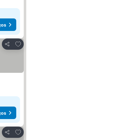
ços
Adicionar aos favoritos
Partilhar
ços
Adicionar aos favoritos
Partilhar