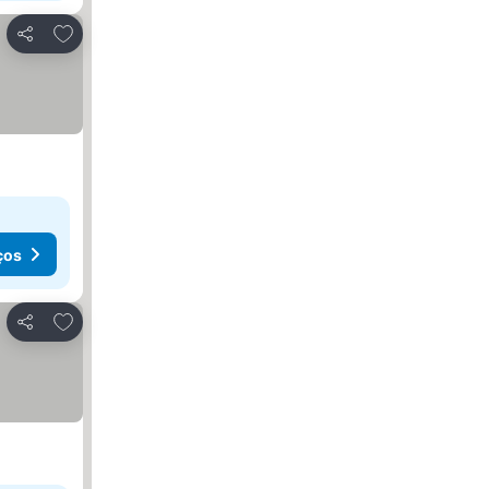
Adicionar aos favoritos
Partilhar
ços
Adicionar aos favoritos
Partilhar