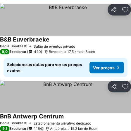
Partilhar
Ad
B&B Euverbraeke
Ver preços
Bed & Breakfast
Salão de eventos privado
Ver preços
9,0
Excelente
440
Beveren, a 17.5 km de Boom
Selecione as datas para ver os preços
Ver preços
exatos.
Partilhar
Ad
BnB Antwerp Centrum
Ver preços
Bed & Breakfast
Estacionamento privativo dedicado
Ver preços
9,1
Excelente
1.164
Antuérpia, a 15.2 km de Boom