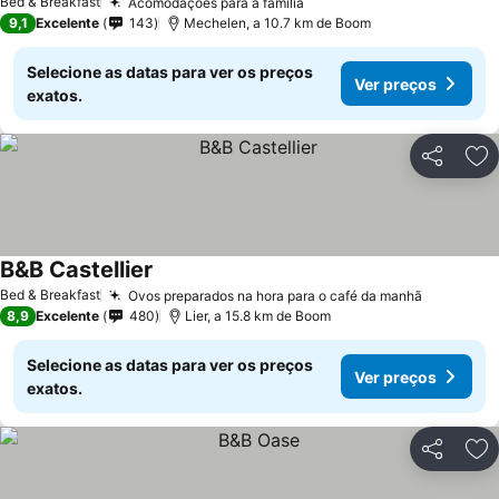
Bed & Breakfast
Acomodações para a família
Ver preços
9,1
Excelente
143
Mechelen, a 10.7 km de Boom
Selecione as datas para ver os preços
Ver preços
exatos.
Partilhar
Ad
B&B Castellier
Ver preços
Bed & Breakfast
Ovos preparados na hora para o café da manhã
Ver preç
8,9
Excelente
480
Lier, a 15.8 km de Boom
Selecione as datas para ver os preços
Ver preços
exatos.
Partilhar
Ad