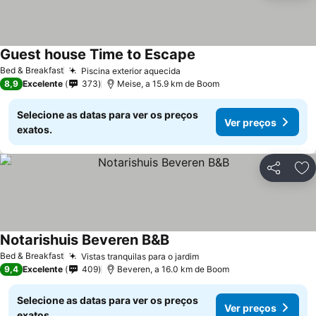
Guest house Time to Escape
Ver preços
Bed & Breakfast
Piscina exterior aquecida
Ver preços
8,9
Excelente
373
Meise, a 15.9 km de Boom
Selecione as datas para ver os preços
Ver preços
exatos.
Partilhar
Ad
Notarishuis Beveren B&B
Ver preços
Bed & Breakfast
Vistas tranquilas para o jardim
Ver preços
9,4
Excelente
409
Beveren, a 16.0 km de Boom
Selecione as datas para ver os preços
Ver preços
exatos.