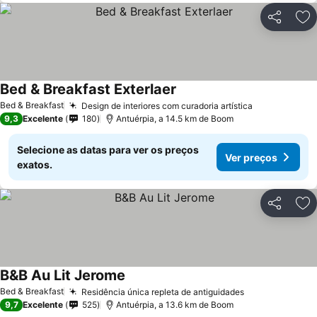
Partilhar
Ad
Bed & Breakfast Exterlaer
Ver preços
Bed & Breakfast
Design de interiores com curadoria artística
Ver preços
9,3
Excelente
180
Antuérpia, a 14.5 km de Boom
Selecione as datas para ver os preços
Ver preços
exatos.
Partilhar
Ad
B&B Au Lit Jerome
Ver preços
Bed & Breakfast
Residência única repleta de antiguidades
Ver preços
9,7
Excelente
525
Antuérpia, a 13.6 km de Boom