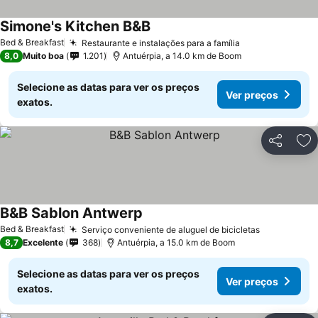
Simone's Kitchen B&B
Ver preços
Bed & Breakfast
Restaurante e instalações para a família
Ver preços
8,0
Muito boa
1.201
Antuérpia, a 14.0 km de Boom
Selecione as datas para ver os preços
Ver preços
exatos.
Partilhar
Ad
B&B Sablon Antwerp
Ver preços
Bed & Breakfast
Serviço conveniente de aluguel de bicicletas
Ver preços
8,7
Excelente
368
Antuérpia, a 15.0 km de Boom
Selecione as datas para ver os preços
Ver preços
exatos.