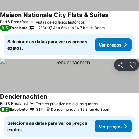
Maison Nationale City Flats & Suites
Ver preços
Bed & Breakfast
Vistas de edifícios históricos
Ver preços
9,5
Excelente
1.218
Antuérpia, a 14.7 km de Boom
Selecione as datas para ver os preços
Ver preços
exatos.
Partilhar
Ad
Dendernachten
Ver preços
Bed & Breakfast
Terraço privativo em alguns quartos
Ver preços
9,3
Excelente
317
Dendermonde, a 19.3 km de Boom
Selecione as datas para ver os preços
Ver preços
exatos.