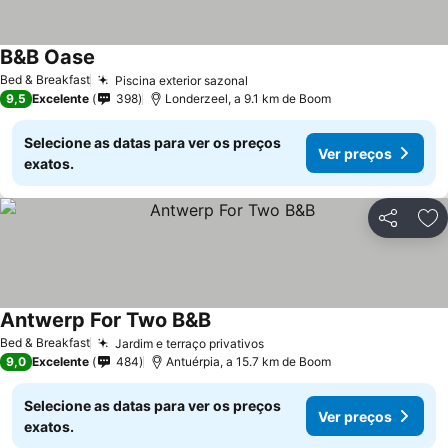
B&B Oase
Ver preços
Bed & Breakfast
Piscina exterior sazonal
Ver preços
9,5
Excelente
398
Londerzeel, a 9.1 km de Boom
Selecione as datas para ver os preços
Ver preços
exatos.
Partilhar
Ad
Antwerp For Two B&B
Ver preços
Bed & Breakfast
Jardim e terraço privativos
Ver preços
9,0
Excelente
484
Antuérpia, a 15.7 km de Boom
Selecione as datas para ver os preços
Ver preços
exatos.