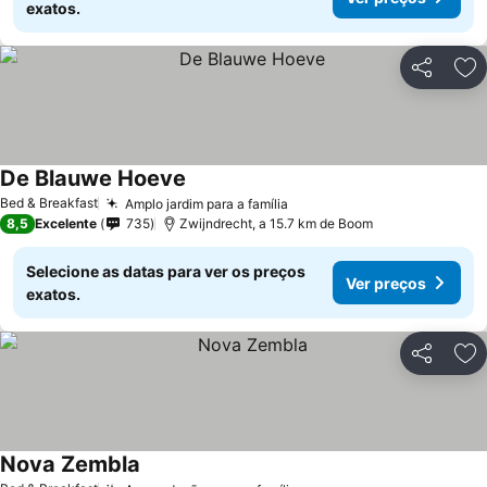
exatos.
Partilhar
Ad
De Blauwe Hoeve
Ver preços
Bed & Breakfast
Amplo jardim para a família
Ver preços
8,5
Excelente
735
Zwijndrecht, a 15.7 km de Boom
Selecione as datas para ver os preços
Ver preços
exatos.
Partilhar
Ad
Nova Zembla
Ver preços