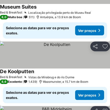
Museum Suites
Ver preços
Bed & Breakfast
Localização privilegiada perto do Museu Real
Ver preço
8,0
Muito boa
511
Antuérpia, a 13.9 km de Boom
Selecione as datas para ver os preços
Ver preços
exatos.
Partilhar
Ad
De Koolputten
Ver preços
Bed & Breakfast
Vistas da Mirabrug e do rio Durme
Ver preços
8,6
Excelente
1.439
Waasmunster, a 15.7 km de Boom
Selecione as datas para ver os preços
Ver preços
exatos.