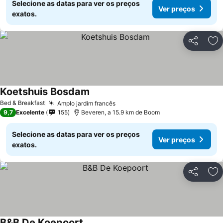
Selecione as datas para ver os preços
Ver preços
exatos.
Partilhar
Ad
Koetshuis Bosdam
Ver preços
Bed & Breakfast
Amplo jardim francês
Ver preços
9,7
Excelente
155
Beveren, a 15.9 km de Boom
Selecione as datas para ver os preços
Ver preços
exatos.
Partilhar
Ad
B&B De Koepoort