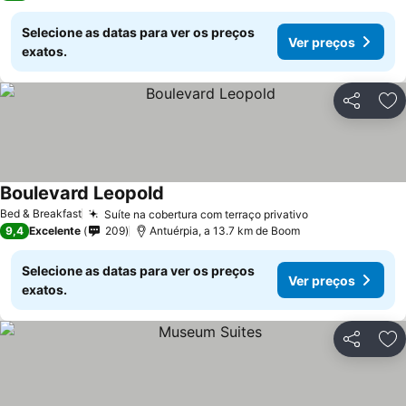
Selecione as datas para ver os preços
Ver preços
exatos.
Partilhar
Ad
Boulevard Leopold
Ver preços
Bed & Breakfast
Suíte na cobertura com terraço privativo
Ver preços
9,4
Excelente
209
Antuérpia, a 13.7 km de Boom
Selecione as datas para ver os preços
Ver preços
exatos.
Partilhar
Ad