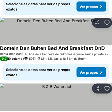
Selecione as datas para ver os preços
Ver preços
exatos.
Partilhar
Ad
Domein Den Buiten Bed And Breakfast DnD
Ver
Bed & Breakfast
Acesso a banheira de hidromassagem e sauna privativas
Ve
9,7
Excelente
596
Sint-Niklaas, a 18.6 km de Boom
Selecione as datas para ver os preços
Ver preços
exatos.
Partilhar
Ad