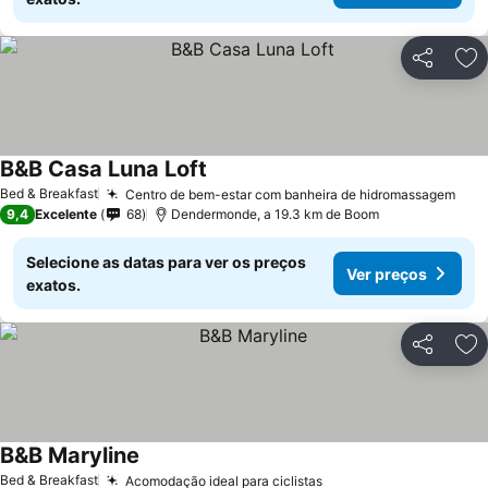
Partilhar
Ad
B&B Casa Luna Loft
Ver preços
Bed & Breakfast
Centro de bem-estar com banheira de hidromassagem
Ver
9,4
Excelente
68
Dendermonde, a 19.3 km de Boom
Selecione as datas para ver os preços
Ver preços
exatos.
Partilhar
Ad
B&B Maryline
Ver preços
Bed & Breakfast
Acomodação ideal para ciclistas
Ver preços