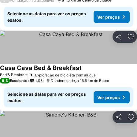
/
a 1.8 km de Centro da cidade
Pontuação não disponível
Selecione as datas para ver os preços
Ver preços
exatos.
Partilhar
Ad
Casa Cava Bed & Breakfast
Ver preços
Bed & Breakfast
Exploração de bicicleta com aluguel
Ver preços
9,3
Excelente
408
Dendermonde, a 15.5 km de Boom
Selecione as datas para ver os preços
Ver preços
exatos.
Partilhar
Ad