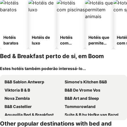
Hotéis
Hotéis de
Hotéis
Hotéis que
Hoté
baratos
luxo
com
permitem
com 
piscinas
animais
Bed & Breakfast perto de si, em Boom
Estes hotéis também poderão interessá-lo...
B&B Sablon Antwerp
Simone's Kitchen B&B
Viktoria B & B
B&B De Vrome Vos
Nova Zembla
B&B Art and Sleep
B&B Castellier
Tommorowland
Aquavilla Bed & Breakfast
Suite & B by Hofke van Bazel
Other popular destinations with bed and
B&B Expo House
ScraB&Ble Ecologische gastenkamers