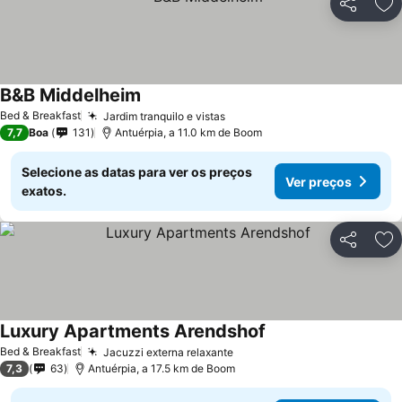
Partilhar
Ad
B&B Middelheim
Ver preços
Bed & Breakfast
Jardim tranquilo e vistas
Ver preços
7,7
Boa
131
Antuérpia, a 11.0 km de Boom
Selecione as datas para ver os preços
Ver preços
exatos.
Partilhar
Ad
Luxury Apartments Arendshof
Ver preços
Bed & Breakfast
Jacuzzi externa relaxante
Ver preços
7,3
63
Antuérpia, a 17.5 km de Boom