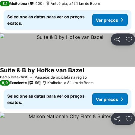
8,1
Muito boa
400
Antuérpia, a 15.1 km de Boom
Selecione as datas para ver os preços
Ver preços
exatos.
Partilhar
Ad
Suite & B by Hofke van Bazel
Ver preços
Bed & Breakfast
Passeios de bicicleta na região
Ver preços
8,9
Excelente
56
Kruibeke, a 8.1 km de Boom
Selecione as datas para ver os preços
Ver preços
exatos.
Partilhar
Ad