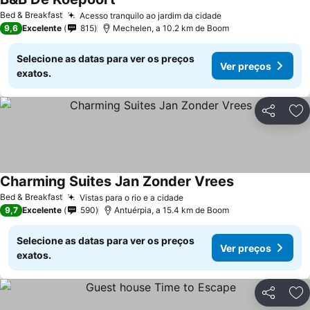
Ver preços
Bed & Breakfast
Acesso tranquilo ao jardim da cidade
Ver preços
9,6
Excelente
815
Mechelen, a 10.2 km de Boom
Selecione as datas para ver os preços
Ver preços
exatos.
Partilhar
Ad
Charming Suites Jan Zonder Vrees
Ver preços
Bed & Breakfast
Vistas para o rio e a cidade
Ver preços
9,7
Excelente
590
Antuérpia, a 15.4 km de Boom
Selecione as datas para ver os preços
Ver preços
exatos.
Partilhar
Ad