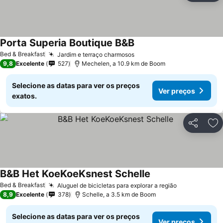
Porta Superia Boutique B&B
Ver preços
Bed & Breakfast
Jardim e terraço charmosos
Ver preços
9,8
Excelente
527
Mechelen, a 10.9 km de Boom
Selecione as datas para ver os preços
Ver preços
exatos.
Partilhar
Ad
B&B Het KoeKoeKsnest Schelle
Ver preços
Bed & Breakfast
Aluguel de bicicletas para explorar a região
Ver preços
8,9
Excelente
378
Schelle, a 3.5 km de Boom
Selecione as datas para ver os preços
Ver preços