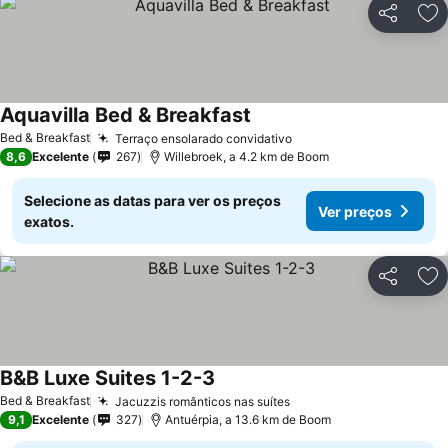
Partilhar
Ad
Aquavilla Bed & Breakfast
Ver preços
Bed & Breakfast
Terraço ensolarado convidativo
Ver preços
8,6
Excelente
267
Willebroek, a 4.2 km de Boom
Selecione as datas para ver os preços
Ver preços
exatos.
Partilhar
Ad
B&B Luxe Suites 1-2-3
Ver preços
Bed & Breakfast
Jacuzzis românticos nas suítes
Ver preços
9,1
Excelente
327
Antuérpia, a 13.6 km de Boom