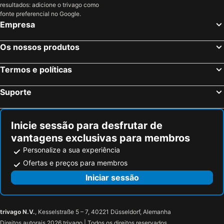
resultados: adicione o trivago como
Axel, bed and breakfasts
Terneuzen, bed and breakfasts
fonte preferencial no Google.
Empresa
Herzele, bed and breakfasts
Zele, bed and breakfasts
Lille, bed and breakfasts
Willebroek, bed and breakfasts
Os nossos produtos
Hulst, bed and breakfasts
Diest, bed and breakfasts
Termos e políticas
Zwijndrecht, bed and breakfasts
Rotselaar, bed and breakfasts
Wetteren, bed and breakfasts
Meise, bed and breakfasts
Suporte
Evergem, bed and breakfasts
Elsene-Ixelles, bed and breakfasts
Lier, bed and breakfasts
Lubbeek, bed and breakfasts
Inicie sessão para desfrutar de
vantagens exclusivas para membros
Personalize a sua experiência
Ofertas e preços para membros
Iniciar sessão
trivago N.V.
, Kesselstraße 5 – 7, 40221 Düsseldorf, Alemanha
Direitos autorais 2026 trivago | Todos os direitos reservados.