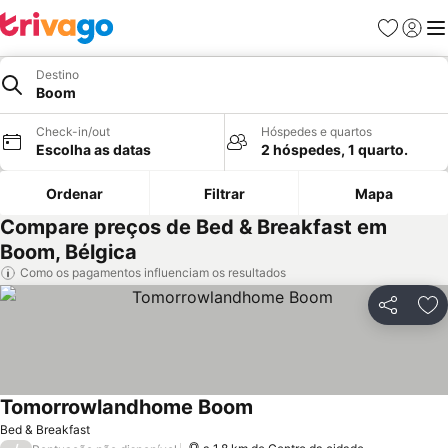
Favoritos
Iniciar
Me
Destino
Boom
Check-in/out
Hóspedes e quartos
Escolha as datas
2 hóspedes, 1 quarto.
Ordenar
Filtrar
Mapa
Compare preços de Bed & Breakfast em
Boom, Bélgica
Como os pagamentos influenciam os resultados
Partilhar
Ad
Tomorrowlandhome Boom
Ver preços
Bed & Breakfast