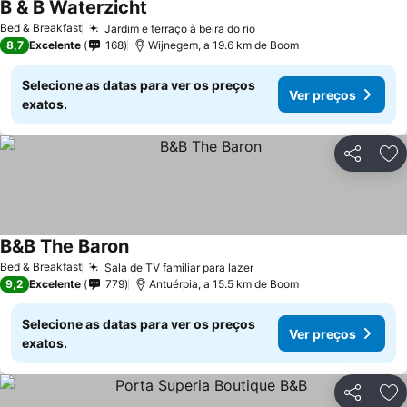
B & B Waterzicht
Ver preços
Bed & Breakfast
Jardim e terraço à beira do rio
Ver preços
8,7
Excelente
168
Wijnegem, a 19.6 km de Boom
Selecione as datas para ver os preços
Ver preços
exatos.
Partilhar
Ad
B&B The Baron
Ver preços
Bed & Breakfast
Sala de TV familiar para lazer
Ver preços
9,2
Excelente
779
Antuérpia, a 15.5 km de Boom
Selecione as datas para ver os preços
Ver preços
exatos.
Partilhar
Ad