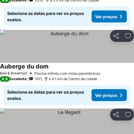
9,6
Excelente
333
a 2.3 km de Centro da cidade
Selecione as datas para ver os preços
Ver preços
exatos.
Partilhar
Ad
Auberge du dom
Bed & Breakfast
Piscina infinita com vistas panorâmicas
8,6
Excelente
197
a 4.1 km de Centro da cidade
Selecione as datas para ver os preços
Ver preços
exatos.
Partilhar
Ad