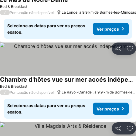
Bed & Breakfast
/
La Londe, a 9.9 km de Bormes-les-Mimosas
Pontuação não disponível
Selecione as datas para ver os preços
Ver preços
exatos.
Partilhar
Ad
Chambre d'hôtes vue sur mer accés indépendant
Bed & Breakfast
/
Le Rayol-Canadel, a 9.9 km de Bormes-les-Mimosas
Pontuação não disponível
Selecione as datas para ver os preços
Ver preços
exatos.
Partilhar
Ad