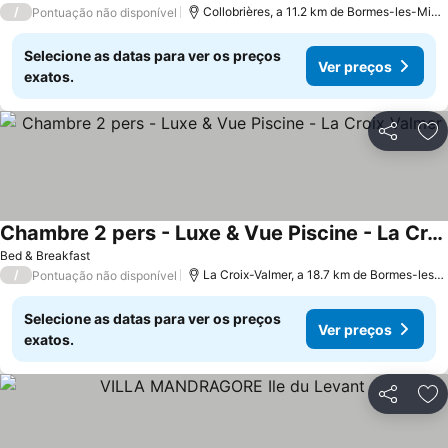
/
Collobrières, a 11.2 km de Bormes-les-Mimosas
Pontuação não disponível
Selecione as datas para ver os preços
Ver preços
exatos.
Partilhar
Ad
Chambre 2 pers - Luxe & Vue Piscine - La Croix Valmer
Bed & Breakfast
/
La Croix-Valmer, a 18.7 km de Bormes-les-Mimosas
Pontuação não disponível
Selecione as datas para ver os preços
Ver preços
exatos.
Partilhar
Ad