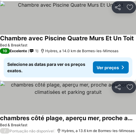
Partilhar
Ad
Chambre avec Piscine Quatre Murs Et Un Toit
Bed & Breakfast
10
Excelente
1
Hyères, a 14.0 km de Bormes-les-Mimosas
Selecione as datas para ver os preços
Ver preços
exatos.
Partilhar
Ad
chambres côté plage, aperçu mer, proche aéroport, climatisées et parking gratuit
Bed & Breakfast
/
Hyères, a 13.6 km de Bormes-les-Mimosas
Pontuação não disponível