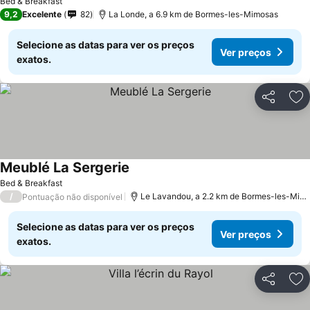
Bed & Breakfast
9,2
Excelente
82
La Londe, a 6.9 km de Bormes-les-Mimosas
Selecione as datas para ver os preços
Ver preços
exatos.
Partilhar
Ad
Meublé La Sergerie
Bed & Breakfast
/
Le Lavandou, a 2.2 km de Bormes-les-Mimosas
Pontuação não disponível
Selecione as datas para ver os preços
Ver preços
exatos.
Partilhar
Ad