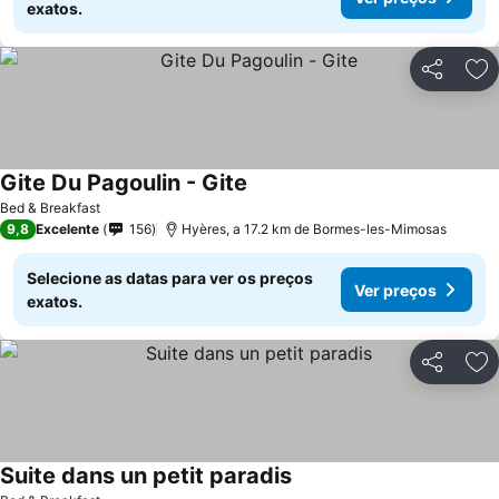
exatos.
Partilhar
Ad
Gite Du Pagoulin - Gite
Bed & Breakfast
9,8
Excelente
156
Hyères, a 17.2 km de Bormes-les-Mimosas
Selecione as datas para ver os preços
Ver preços
exatos.
Partilhar
Ad
Suite dans un petit paradis