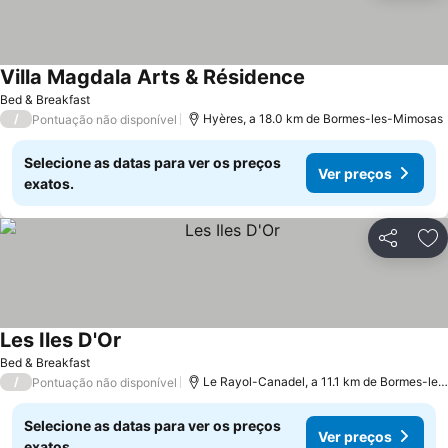
Villa Magdala Arts & Résidence
Bed & Breakfast
/
Hyères, a 18.0 km de Bormes-les-Mimosas
Pontuação não disponível
Selecione as datas para ver os preços
Ver preços
exatos.
Partilhar
Ad
Les Iles D'Or
Bed & Breakfast
/
Le Rayol-Canadel, a 11.1 km de Bormes-les-Mimosas
Pontuação não disponível
Selecione as datas para ver os preços
Ver preços
exatos.