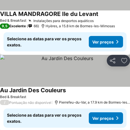
VILLA MANDRAGORE Ile du Levant
Bed & Breakfast
Instalações para desportos aquáticos
9,5
Excelente
66
Hyères, a 15.8 km de Bormes-les-Mimosas
Selecione as datas para ver os preços
Ver preços
exatos.
Partilhar
Ad
Au Jardin Des Couleurs
Bed & Breakfast
/
Pierrefeu-du-Var, a 17.9 km de Bormes-les-Mimosas
Pontuação não disponível
Selecione as datas para ver os preços
Ver preços
exatos.