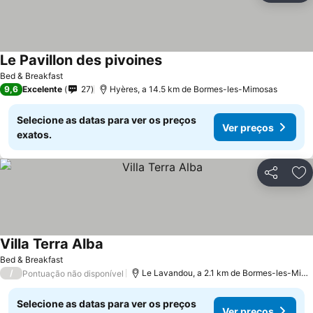
Le Pavillon des pivoines
Bed & Breakfast
9,6
Excelente
27
Hyères, a 14.5 km de Bormes-les-Mimosas
Selecione as datas para ver os preços
Ver preços
exatos.
Partilhar
Ad
Villa Terra Alba
Bed & Breakfast
/
Le Lavandou, a 2.1 km de Bormes-les-Mimosas
Pontuação não disponível
Selecione as datas para ver os preços
Ver preços