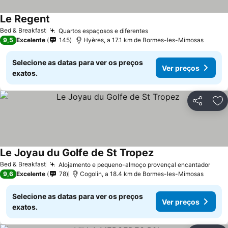
Le Regent
Bed & Breakfast
Quartos espaçosos e diferentes
9,5
Excelente
145
Hyères, a 17.1 km de Bormes-les-Mimosas
Selecione as datas para ver os preços
Ver preços
exatos.
Partilhar
Ad
Le Joyau du Golfe de St Tropez
Bed & Breakfast
Alojamento e pequeno-almoço provençal encantador
9,6
Excelente
78
Cogolin, a 18.4 km de Bormes-les-Mimosas
Selecione as datas para ver os preços
Ver preços
exatos.