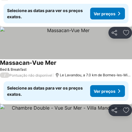
Selecione as datas para ver os preços
Ver preços
exatos.
Partilhar
Ad
Massacan-Vue Mer
Bed & Breakfast
/
Le Lavandou, a 7.0 km de Bormes-les-Mimosas
Pontuação não disponível
Selecione as datas para ver os preços
Ver preços
exatos.
Partilhar
Ad