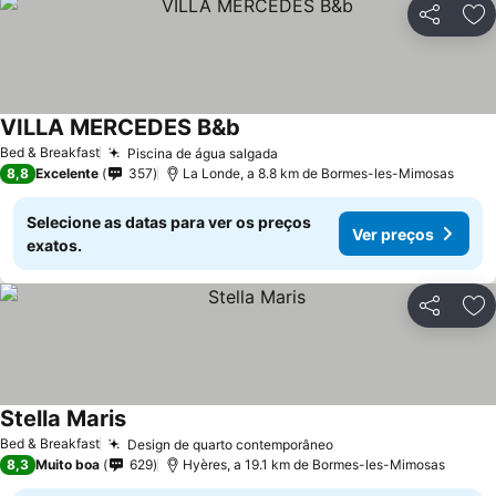
Partilhar
Ad
VILLA MERCEDES B&b
Bed & Breakfast
Piscina de água salgada
8,8
Excelente
357
La Londe, a 8.8 km de Bormes-les-Mimosas
Selecione as datas para ver os preços
Ver preços
exatos.
Partilhar
Ad
Stella Maris
Bed & Breakfast
Design de quarto contemporâneo
8,3
Muito boa
629
Hyères, a 19.1 km de Bormes-les-Mimosas