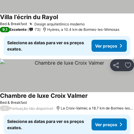
Villa l’écrin du Rayol
Bed & Breakfast
Design arquitetônico moderno
9,1
Excelente
73
Hyères, a 10.4 km de Bormes-les-Mimosas
Selecione as datas para ver os preços
Ver preços
exatos.
Partilhar
Ad
Chambre de luxe Croix Valmer
Bed & Breakfast
/
La Croix-Valmer, a 18.7 km de Bormes-les-Mimosas
Pontuação não disponível
Selecione as datas para ver os preços
Ver preços
exatos.