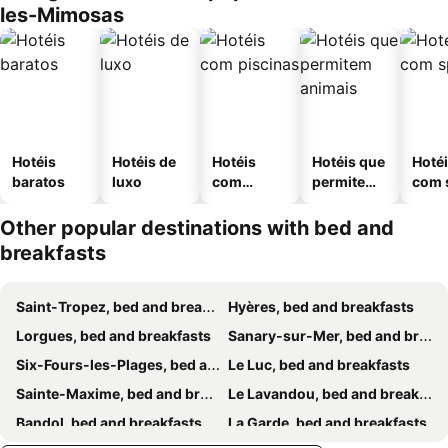
les-Mimosas
Hotéis
Hotéis de
Hotéis
Hotéis que
Hoté
baratos
luxo
com
permitem
com 
piscinas
animais
Other popular destinations with bed and
breakfasts
Saint-Tropez, bed and breakfasts
Hyères, bed and breakfasts
Lorgues, bed and breakfasts
Sanary-sur-Mer, bed and breakfasts
Six-Fours-les-Plages, bed and breakfasts
Le Luc, bed and breakfasts
Sainte-Maxime, bed and breakfasts
Le Lavandou, bed and breakfasts
Bandol, bed and breakfasts
La Garde, bed and breakfasts