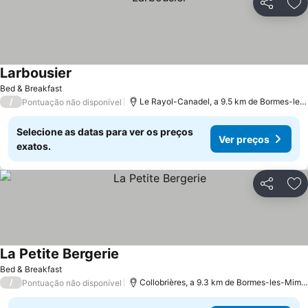
Partilhar
Ad
Larbousier
Bed & Breakfast
/
Le Rayol-Canadel, a 9.5 km de Bormes-les-Mimosas
Pontuação não disponível
Selecione as datas para ver os preços
Ver preços
exatos.
Partilhar
Ad
La Petite Bergerie
Bed & Breakfast
/
Collobrières, a 9.3 km de Bormes-les-Mimosas
Pontuação não disponível