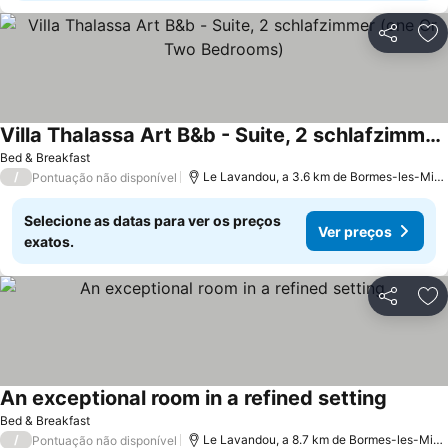
Partilhar
Ad
Villa Thalassa Art B&b - Suite, 2 schlafzimmer (one Or Two Bedrooms)
Bed & Breakfast
/
Le Lavandou, a 3.6 km de Bormes-les-Mimosas
Pontuação não disponível
Selecione as datas para ver os preços
Ver preços
exatos.
Partilhar
Ad
An exceptional room in a refined setting
Bed & Breakfast
/
Le Lavandou, a 8.7 km de Bormes-les-Mimosas
Pontuação não disponível