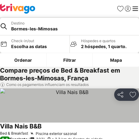
Favoritos
Iniciar
Me
Destino
Bormes-les-Mimosas
Check-in/out
Hóspedes e quartos
Escolha as datas
2 hóspedes, 1 quarto.
Ordenar
Filtrar
Mapa
Compare preços de Bed & Breakfast em
Bormes-les-Mimosas, França
Como os pagamentos influenciam os resultados
Partilhar
Ad
Villa Nais B&B
Bed & Breakfast
Piscina exterior sazonal