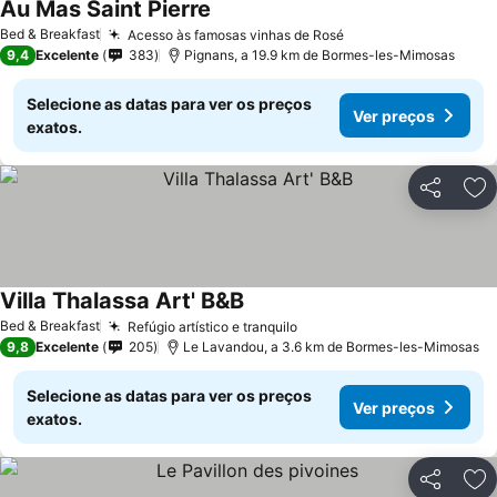
Au Mas Saint Pierre
Bed & Breakfast
Acesso às famosas vinhas de Rosé
9,4
Excelente
383
Pignans, a 19.9 km de Bormes-les-Mimosas
Selecione as datas para ver os preços
Ver preços
exatos.
Partilhar
Ad
Villa Thalassa Art' B&B
Bed & Breakfast
Refúgio artístico e tranquilo
9,8
Excelente
205
Le Lavandou, a 3.6 km de Bormes-les-Mimosas
Selecione as datas para ver os preços
Ver preços
exatos.
Partilhar
Ad