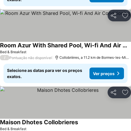
Partilhar
Ad
Room Azur With Shared Pool, Wi-fi And Air Conditioning
Bed & Breakfast
/
Collobrières, a 11.2 km de Bormes-les-Mimosas
Pontuação não disponível
Selecione as datas para ver os preços
Ver preços
exatos.
Partilhar
Ad
Maison Dhotes Collobrieres
Bed & Breakfast