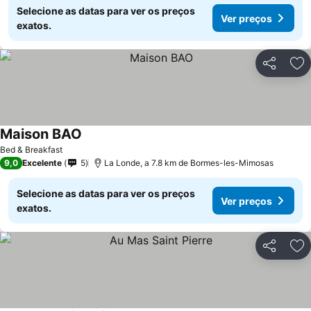
Selecione as datas para ver os preços
Ver preços
exatos.
Partilhar
Ad
Maison BAO
Bed & Breakfast
9,0
Excelente
5
La Londe, a 7.8 km de Bormes-les-Mimosas
Selecione as datas para ver os preços
Ver preços
exatos.
Partilhar
Ad