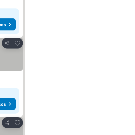
ços
Adicionar aos favoritos
Partilhar
ços
Adicionar aos favoritos
Partilhar