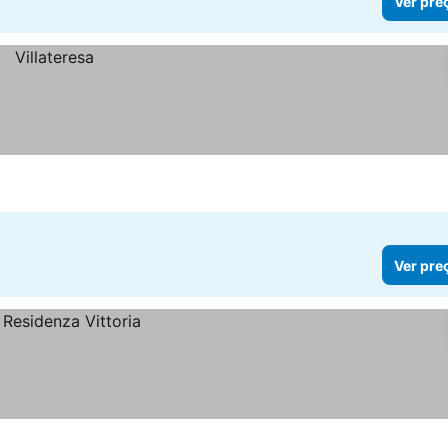
Ver pre
Ver pre