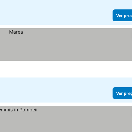
Ver pre
Ver pre