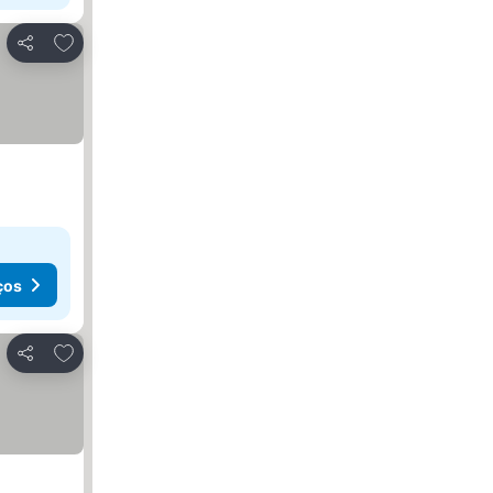
Adicionar aos favoritos
Partilhar
ços
Adicionar aos favoritos
Partilhar