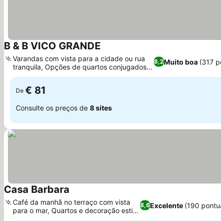
B & B VICO GRANDE
Ver preços
Varandas com vista para a cidade ou rua
Muito boa
(317 p
8,2
tranquila, Opções de quartos conjugados
Ver preços
para famílias
€ 81
De
Consulte os preços de
8 sites
Casa Barbara
Ver preços
Café da manhã no terraço com vista
Excelente
(190 pontu
8,6
para o mar, Quartos e decoração estilo
Ver preços
Vietri