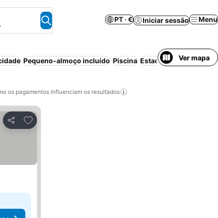
PT · €
Menu
Iniciar sessão
.
Ver mapa
cidade
Pequeno-almoço incluído
Piscina
Estacionamento
Apart
o os pagamentos influenciam os resultados
Adicionar aos favoritos
Partilhar