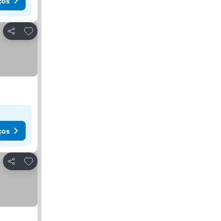
ços
Adicionar aos favoritos
Partilhar
ços
Adicionar aos favoritos
Partilhar