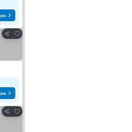
ços
Adicionar aos favoritos
Partilhar
ços
Adicionar aos favoritos
Partilhar