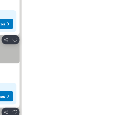
ços
Adicionar aos favoritos
Partilhar
ços
Adicionar aos favoritos
Partilhar