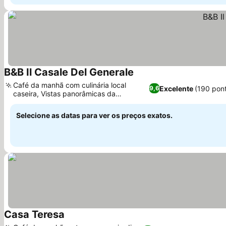
B&B Il Casale Del Generale
Ver preços
Café da manhã com culinária local
Excelente
(190 pon
9,6
caseira, Vistas panorâmicas da
Ver preços
montanha e da costa
Selecione as datas para ver os preços exatos.
Casa Teresa
Ver preços