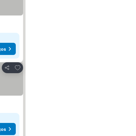
ços
Adicionar aos favoritos
Partilhar
ços