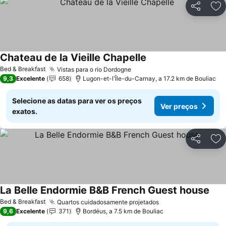
Partilhar
Ad
Chateau de la Vieille Chapelle
Bed & Breakfast
Vistas para o rio Dordogne
9,3
Excelente
658
Lugon-et-l'Île-du-Carnay, a 17.2 km de Bouliac
Selecione as datas para ver os preços
Ver preços
exatos.
Partilhar
Ad
La Belle Endormie B&B French Guest house
Bed & Breakfast
Quartos cuidadosamente projetados
9,6
Excelente
371
Bordéus, a 7.5 km de Bouliac