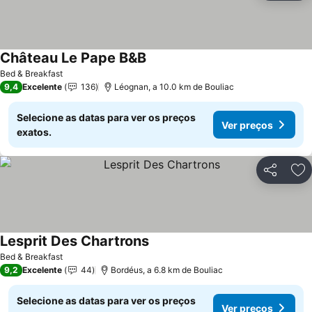
Château Le Pape B&B
Bed & Breakfast
9,4
Excelente
136
Léognan, a 10.0 km de Bouliac
Selecione as datas para ver os preços
Ver preços
exatos.
Partilhar
Ad
Lesprit Des Chartrons
Bed & Breakfast
9,2
Excelente
44
Bordéus, a 6.8 km de Bouliac
Selecione as datas para ver os preços
Ver preços