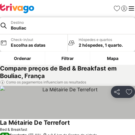
Favoritos
Iniciar
Me
Destino
Bouliac
Check-in/out
Hóspedes e quartos
Escolha as datas
2 hóspedes, 1 quarto.
Ordenar
Filtrar
Mapa
Compare preços de Bed & Breakfast em
Bouliac, França
Como os pagamentos influenciam os resultados
Partilhar
Ad
La Métairie De Terrefort
Bed & Breakfast