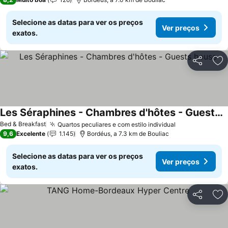
Selecione as datas para ver os preços
Ver preços
exatos.
Partilhar
Ad
Les Séraphines - Chambres d'hôtes - Guests house
Bed & Breakfast
Quartos peculiares e com estilo individual
9,6
Excelente
1.145
Bordéus, a 7.3 km de Bouliac
Selecione as datas para ver os preços
Ver preços
exatos.
Partilhar
Ad