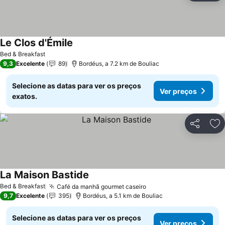
Le Clos d'Émile
Bed & Breakfast
9,3
Excelente
89
Bordéus, a 7.2 km de Bouliac
Selecione as datas para ver os preços
Ver preços
exatos.
Partilhar
Ad
La Maison Bastide
Bed & Breakfast
Café da manhã gourmet caseiro
9,7
Excelente
395
Bordéus, a 5.1 km de Bouliac
Selecione as datas para ver os preços
Ver preços