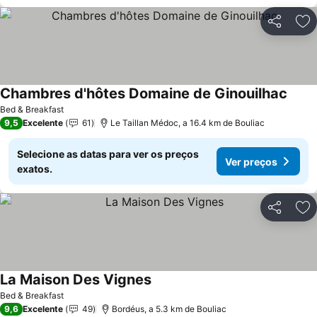
Partilhar
Ad
Chambres d'hôtes Domaine de Ginouilhac
Bed & Breakfast
9,5
Excelente
61
Le Taillan Médoc, a 16.4 km de Bouliac
Selecione as datas para ver os preços
Ver preços
exatos.
Partilhar
Ad
La Maison Des Vignes
Bed & Breakfast
9,6
Excelente
49
Bordéus, a 5.3 km de Bouliac