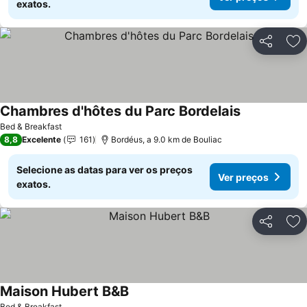
exatos.
Partilhar
Ad
Chambres d'hôtes du Parc Bordelais
Bed & Breakfast
8,8
Excelente
161
Bordéus, a 9.0 km de Bouliac
Selecione as datas para ver os preços
Ver preços
exatos.
Partilhar
Ad
Maison Hubert B&B
Bed & Breakfast