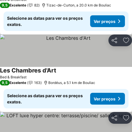
9,5
Excelente
82
Tizac-de-Curton, a 20.0 km de Bouliac
Selecione as datas para ver os preços
Ver preços
exatos.
Partilhar
Ad
Les Chambres d'Art
Bed & Breakfast
9,5
Excelente
163
Bordéus, a 5.1 km de Bouliac
Selecione as datas para ver os preços
Ver preços
exatos.
Partilhar
Ad