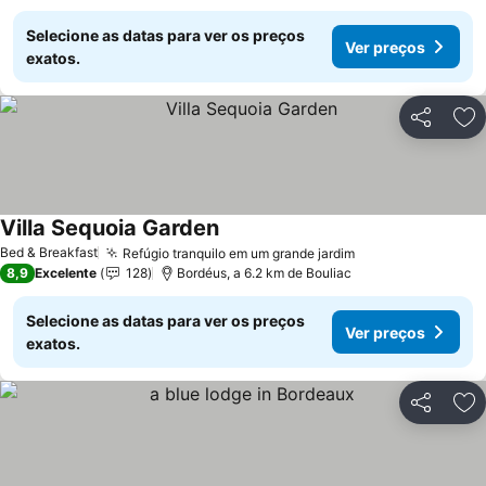
Selecione as datas para ver os preços
Ver preços
exatos.
Partilhar
Ad
Villa Sequoia Garden
Bed & Breakfast
Refúgio tranquilo em um grande jardim
8,9
Excelente
128
Bordéus, a 6.2 km de Bouliac
Selecione as datas para ver os preços
Ver preços
exatos.
Partilhar
Ad