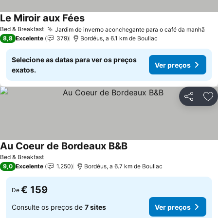
Le Miroir aux Fées
Bed & Breakfast
Jardim de inverno aconchegante para o café da manhã
8,8
Excelente
379
Bordéus, a 6.1 km de Bouliac
Selecione as datas para ver os preços
Ver preços
exatos.
Partilhar
Ad
Au Coeur de Bordeaux B&B
Bed & Breakfast
9,0
Excelente
1.250
Bordéus, a 6.7 km de Bouliac
€ 159
De
Consulte os preços de
7 sites
Ver preços