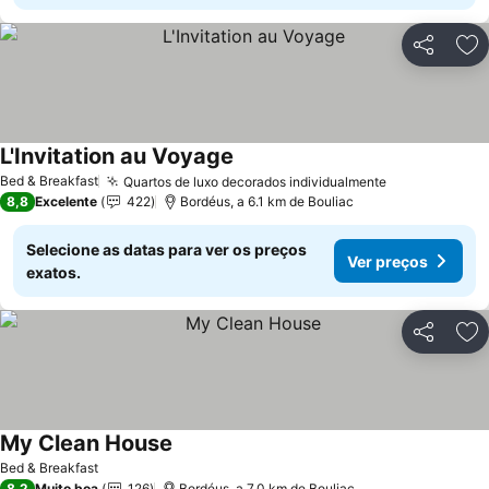
Partilhar
Ad
L'Invitation au Voyage
Bed & Breakfast
Quartos de luxo decorados individualmente
8,8
Excelente
422
Bordéus, a 6.1 km de Bouliac
Selecione as datas para ver os preços
Ver preços
exatos.
Partilhar
Ad
My Clean House
Bed & Breakfast
8,2
Muito boa
126
Bordéus, a 7.0 km de Bouliac