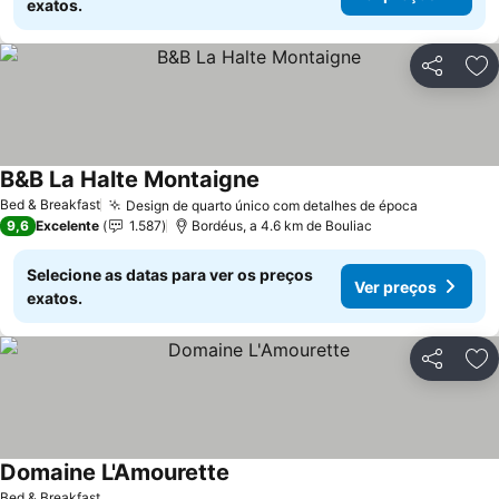
exatos.
Partilhar
Ad
B&B La Halte Montaigne
Bed & Breakfast
Design de quarto único com detalhes de época
9,6
Excelente
1.587
Bordéus, a 4.6 km de Bouliac
Selecione as datas para ver os preços
Ver preços
exatos.
Partilhar
Ad
Domaine L'Amourette
Bed & Breakfast