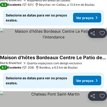
Bed & Breakfast
Alojamento em anexo do castelo
9,3
Excelente
621
Beychac-et-Caillau, a 13.6 km de Bouliac
Selecione as datas para ver os preços
Ver preços
exatos.
Partilhar
Ad
Maison d'hôtes Bordeaux Centre Le Patio de l'Intendance
Bed & Breakfast
Quartos espaçosos com design exclusivo
8,7
Excelente
208
Bordéus, a 6.5 km de Bouliac
Selecione as datas para ver os preços
Ver preços
exatos.
Partilhar
Ad