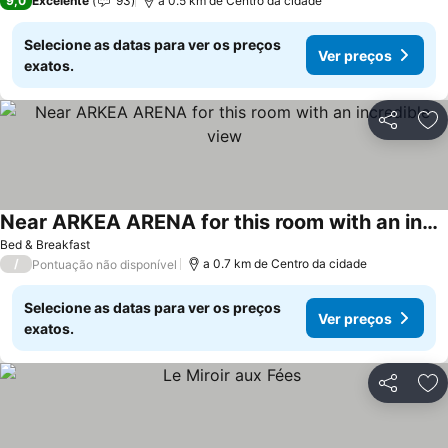
9,0
Excelente
93
a 0.5 km de Centro da cidade
Selecione as datas para ver os preços
Ver preços
exatos.
Partilhar
Ad
Near ARKEA ARENA for this room with an incredible view
Bed & Breakfast
/
a 0.7 km de Centro da cidade
Pontuação não disponível
Selecione as datas para ver os preços
Ver preços
exatos.
Partilhar
Ad