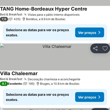
TANG Home-Bordeaux Hyper Centre
Bed & Breakfast
Vistas para o pátio interno disponíveis
7,0
435
Bordéus, a 6.9 km de Bouliac
Selecione as datas para ver os preços
Ver preços
exatos.
Partilhar
Ad
Villa Chaleemar
Bed & Breakfast
Decoração charmosa e aconchegante
9,1
Excelente
195
Bruges, a 10.8 km de Bouliac
Selecione as datas para ver os preços
Ver preços
exatos.