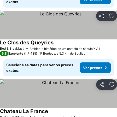
exatos.
Partilhar
Ad
Le Clos des Queyries
Bed & Breakfast
Ambiente histórico de um castelo do século XVIII
9,8
Excelente
485
Bordéus, a 5.3 km de Bouliac
Selecione as datas para ver os preços
Ver preços
exatos.
Partilhar
Ad
Chateau La France