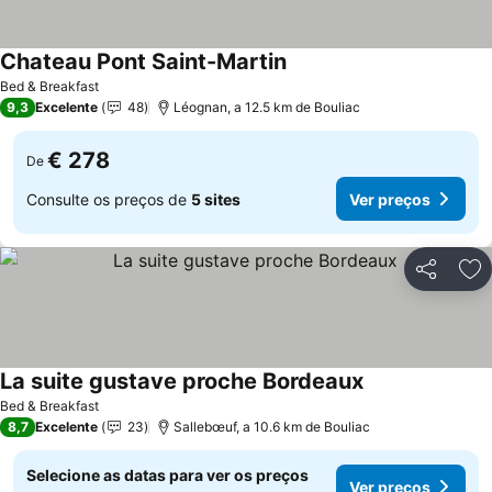
Chateau Pont Saint-Martin
Bed & Breakfast
9,3
Excelente
48
Léognan, a 12.5 km de Bouliac
€ 278
De
Consulte os preços de
5 sites
Ver preços
Partilhar
Ad
La suite gustave proche Bordeaux
Bed & Breakfast
8,7
Excelente
23
Sallebœuf, a 10.6 km de Bouliac
Selecione as datas para ver os preços
Ver preços