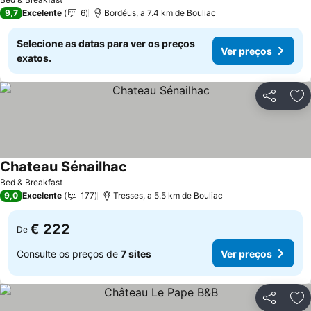
9,7
Excelente
6
Bordéus, a 7.4 km de Bouliac
Selecione as datas para ver os preços
Ver preços
exatos.
Partilhar
Ad
Chateau Sénailhac
Bed & Breakfast
9,0
Excelente
177
Tresses, a 5.5 km de Bouliac
€ 222
De
Consulte os preços de
7 sites
Ver preços
Partilhar
Ad