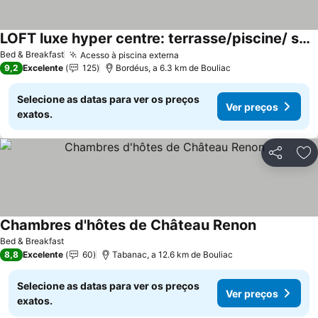
LOFT luxe hyper centre: terrasse/piscine/ salle de sport
Bed & Breakfast
Acesso à piscina externa
9,2
Excelente
125
Bordéus, a 6.3 km de Bouliac
Selecione as datas para ver os preços
Ver preços
exatos.
Partilhar
Ad
Chambres d'hôtes de Château Renon
Bed & Breakfast
8,8
Excelente
60
Tabanac, a 12.6 km de Bouliac
Selecione as datas para ver os preços
Ver preços
exatos.