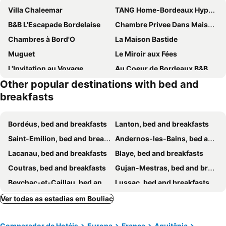
Villa Chaleemar
TANG Home-Bordeaux Hyper Centre
B&B L'Escapade Bordelaise
Chambre Privee Dans Maison Dhotes
Chambres à Bord'O
La Maison Bastide
Muguet
Le Miroir aux Fées
L'Invitation au Voyage
Au Coeur de Bordeaux B&B
Other popular destinations with bed and
Du calme en pleine ville Jacuzzi
Chateau La France
breakfasts
Domaine de Lézin
Le Jardin De Gassiot
Bordéus, bed and breakfasts
Lanton, bed and breakfasts
Saint-Emilion, bed and breakfasts
Andernos-les-Bains, bed and breakfasts
Lacanau, bed and breakfasts
Blaye, bed and breakfasts
Coutras, bed and breakfasts
Gujan-Mestras, bed and breakfasts
Beychac-et-Caillau, bed and breakfasts
Lussac, bed and breakfasts
Saint-Sulpice-de-Faleyrens, bed and breakfasts
Puisseguin, bed and breakfasts
Ver todas as estadias em Bouliac
Vignonet, bed and breakfasts
Bruges, bed and breakfasts
Comparador de Hotéis
Europa
França
Aquitânia