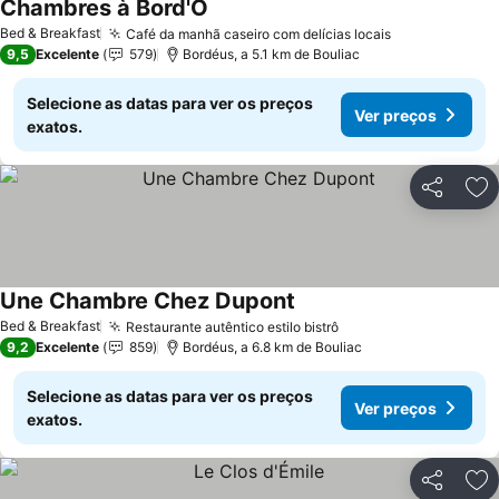
Chambres à Bord'O
Bed & Breakfast
Café da manhã caseiro com delícias locais
9,5
Excelente
579
Bordéus, a 5.1 km de Bouliac
Selecione as datas para ver os preços
Ver preços
exatos.
Partilhar
Ad
Une Chambre Chez Dupont
Bed & Breakfast
Restaurante autêntico estilo bistrô
9,2
Excelente
859
Bordéus, a 6.8 km de Bouliac
Selecione as datas para ver os preços
Ver preços
exatos.
Partilhar
Ad