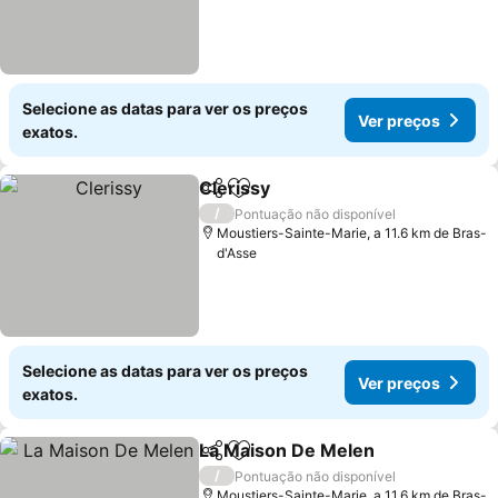
Selecione as datas para ver os preços
Ver preços
exatos.
Clerissy
Partilhar
Adicionar aos favoritos
Ver preços
/
Pontuação não disponível
Moustiers-Sainte-Marie, a 11.6 km de Bras-
d'Asse
Selecione as datas para ver os preços
Ver preços
exatos.
La Maison De Melen
Partilhar
Adicionar aos favoritos
Ver p
/
Pontuação não disponível
Moustiers-Sainte-Marie, a 11.6 km de Bras-