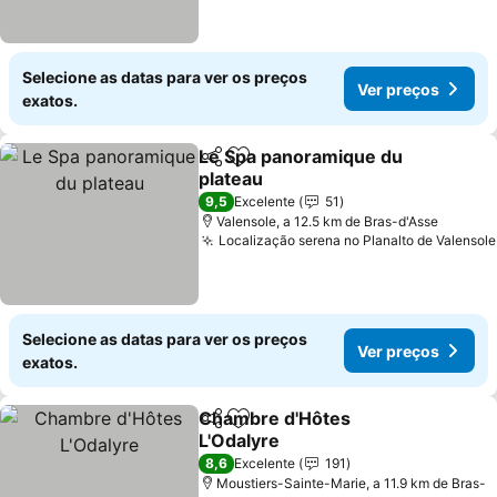
Selecione as datas para ver os preços
Ver preços
exatos.
Le Spa panoramique du
Partilhar
Adicionar aos favoritos
plateau
Ver preços
9,5
Excelente
51
Valensole, a 12.5 km de Bras-d'Asse
Localização serena no Planalto de Valensole
Selecione as datas para ver os preços
Ver preços
exatos.
Chambre d'Hôtes
Partilhar
Adicionar aos favoritos
L'Odalyre
Ver preços
8,6
Excelente
191
Moustiers-Sainte-Marie, a 11.9 km de Bras-