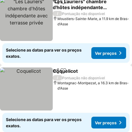
"Les Lauriers" chambre
Partilhar
Adicionar aos favoritos
d'hôtes indépendante
avec terrasse privée
Ver preços
/
Pontuação não disponível
Moustiers-Sainte-Marie, a 11.9 km de Bras-
d'Asse
Selecione as datas para ver os preços
Ver preços
exatos.
Coquelicot
Partilhar
Adicionar aos favoritos
Ver preços
/
Pontuação não disponível
Montagnac-Montpezat, a 16.3 km de Bras-
d'Asse
Selecione as datas para ver os preços
Ver preços
exatos.