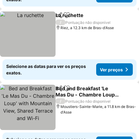
La ruchette
Partilhar
Adicionar aos favoritos
Ver preços
/
Pontuação não disponível
Riez, a 12.3 km de Bras-d'Asse
Selecione as datas para ver os preços
Ver preços
exatos.
Bed and Breakfast 'Le
Partilhar
Adicionar aos favoritos
Mas Du - Chambre Loup'
with Mountain View,
Ver preços
/
Pontuação não disponível
Shared Terrace and Wi-Fi
Moustiers-Sainte-Marie, a 11.8 km de Bras-
d'Asse