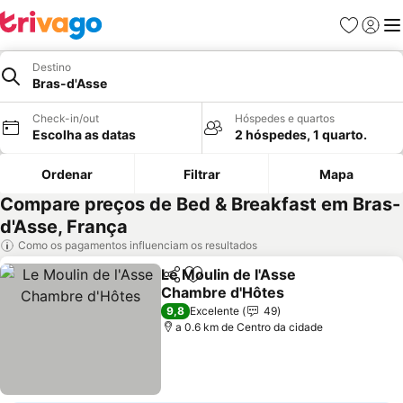
Favoritos
Iniciar
Me
Destino
Bras-d'Asse
Check-in/out
Hóspedes e quartos
Escolha as datas
2 hóspedes, 1 quarto.
Ordenar
Filtrar
Mapa
Compare preços de Bed & Breakfast em Bras-
d'Asse, França
Como os pagamentos influenciam os resultados
Le Moulin de l'Asse
Partilhar
Adicionar aos favoritos
Chambre d'Hôtes
Ver preços
9,8
Excelente
49
a 0.6 km de Centro da cidade