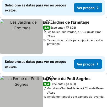
Selecione as datas para ver os preços
Ver preços
exatos.
Les Jardins de l'Ermitage
Partilhar
Adicionar aos favoritos
V
8,6
Excelente
828
Les Salles-sur-Verdon, a 18.3 km de Bras-
d'Asse
Terraços com vista para o jardim em estilo
provençal
Selecione as datas para ver os preços
Ver preços
exatos.
La Ferme du Petit Segries
Partilhar
Adicionar aos favoritos
9,4
Excelente
801
Moustiers-Sainte-Marie, a 9.2 km de Bras-
d'Asse
Ambiente tranquilo em campos de lavanda
V