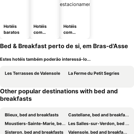
Hotéis
Hotéis
Hotéis
baratos
com
com
piscinas
estaciona
mento
Bed & Breakfast perto de si, em Bras-d'Asse
Estes hotéis também poderão interessá-lo...
Les Terrasses de Valensole
La Ferme du Petit Segries
Other popular destinations with bed and
breakfasts
Blieux, bed and breakfasts
Castellane, bed and breakfasts
Moustiers-Sainte-Marie, bed and breakfasts
Les Salles-sur-Verdon, bed and breakfasts
Sisteron, bed and breakfasts
Valensole, bed and breakfasts