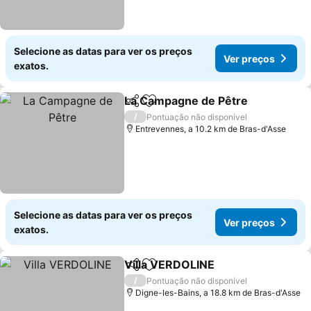
Selecione as datas para ver os preços
Ver preços
exatos.
La Campagne de Pêtre
Partilhar
Adicionar aos favoritos
Ver
/
Pontuação não disponível
Entrevennes, a 10.2 km de Bras-d'Asse
Selecione as datas para ver os preços
Ver preços
exatos.
Villa VERDOLINE
Partilhar
Adicionar aos favoritos
Ver preço
/
Pontuação não disponível
Digne-les-Bains, a 18.8 km de Bras-d'Asse