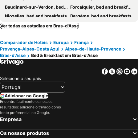
Baudinard-sur-Verdon, bed and breakfasts
Forcalquier, bed and breakfasts
Niozelles, bed and breakfasts
Bargème, bed and breakfasts
Bauduen, bed and breakfasts
La Roque-Esclapon, bed and breakfasts
Ver todas as estadias em Bras-d'Asse
Régusse, bed and breakfasts
Callas, bed and breakfasts
Comparador de Hotéis
Europa
França
Aups, bed and breakfasts
Volonne, bed and breakfasts
Provença-Alpes-Costa Azul
Alpes-de-Haute-Provence
Riez, bed and breakfasts
Saint-Laurent-du-Verdon, bed and breakfasts
Bras-d'Asse
Bed & Breakfast em Bras-d'Asse
Cotignac, bed and breakfasts
Mane, bed and breakfasts
Barjols, bed and breakfasts
Flayosc, bed and breakfasts
Facebook
Twitter
Insta
Yo
Montmeyan, bed and breakfasts
Sainte-Croix-du-Verdon, bed and breakfasts
Selecione o seu país
Cruis, bed and breakfasts
Soleilhas, bed and breakfasts
Adicionar no Google
Prads-Haute-Bleone, bed and breakfasts
Peyruis, bed and breakfasts
Encontre facilmente os nossos
Salernes, bed and breakfasts
Aiguines, bed and breakfasts
resultados: adicione o trivago como
fonte preferencial no Google.
Valderoure, bed and breakfasts
Vaumeilh, bed and breakfasts
Empresa
Angles, bed and breakfasts
Manosque, bed and breakfasts
Reillane, bed and breakfasts
Simiane-la-Rotonde, bed and breakfasts
Os nossos produtos