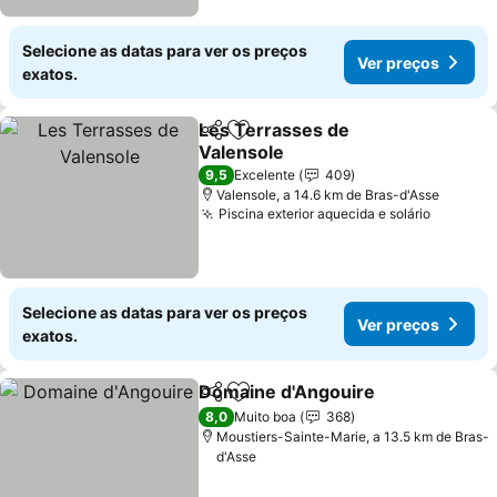
Selecione as datas para ver os preços
Ver preços
exatos.
Les Terrasses de
Partilhar
Adicionar aos favoritos
Valensole
Ver preços
9,5
Excelente
409
Valensole, a 14.6 km de Bras-d'Asse
Piscina exterior aquecida e solário
Ver pre
Selecione as datas para ver os preços
Ver preços
exatos.
Domaine d'Angouire
Partilhar
Adicionar aos favoritos
Ver p
8,0
Muito boa
368
Moustiers-Sainte-Marie, a 13.5 km de Bras-
d'Asse