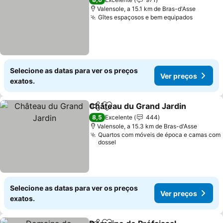
Valensole, a 15.1 km de Bras-d'Asse
Gîtes espaçosos e bem equipados
Ver pre
Selecione as datas para ver os preços
Ver preços
exatos.
Château du Grand Jardin
Partilhar
Adicionar aos favoritos
V
8,5
Excelente
444
Valensole, a 15.3 km de Bras-d'Asse
Quartos com móveis de época e camas com
dossel
Selecione as datas para ver os preços
Ver preços
exatos.