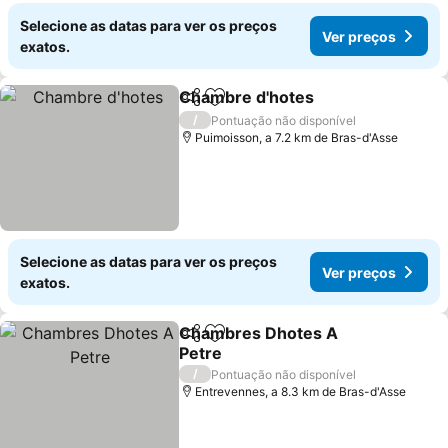
Selecione as datas para ver os preços
Ver preços
exatos.
Chambre d'hotes
Partilhar
Adicionar aos favoritos
Ver preç
/
Pontuação não disponível
Puimoisson, a 7.2 km de Bras-d'Asse
Selecione as datas para ver os preços
Ver preços
exatos.
Chambres Dhotes A
Partilhar
Adicionar aos favoritos
Petre
Ver preços
/
Pontuação não disponível
Entrevennes, a 8.3 km de Bras-d'Asse