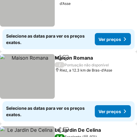
d'Asse
Selecione as datas para ver os preços
Ver preços
exatos.
Maison Romana
Partilhar
Adicionar aos favoritos
Ver preço
/
Pontuação não disponível
Riez, a 12.3 km de Bras-d'Asse
Selecione as datas para ver os preços
Ver preços
exatos.
Le Jardin De Celina
Partilhar
Adicionar aos favoritos
Ver pr
8,6
Excelente
971