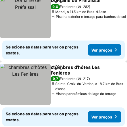
Domaine de Préfaissal
Partilhar
Adicionar aos favoritos
Ver
9,0
Excelente
282
Mezel, a 11.5 km de Bras-d'Asse
Piscina exterior e terraço para banhos de sol
Selecione as datas para ver os preços
Ver preços
exatos.
chambres d'hôtes Les
Partilhar
Adicionar aos favoritos
Fenières
Ver preços
9,7
Excelente
217
Sainte-Croix-du-Verdon, a 18.7 km de Bras-
d'Asse
Vistas panorâmicas do lago do terraço
Ver 
Selecione as datas para ver os preços
Ver preços
exatos.