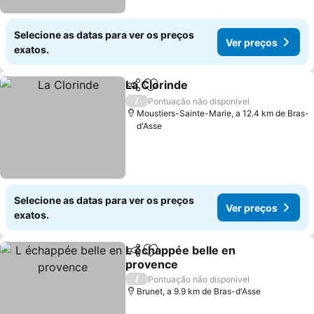
Selecione as datas para ver os preços
Ver preços
exatos.
La Clorinde
Partilhar
Adicionar aos favoritos
Ver preços
/
Pontuação não disponível
Moustiers-Sainte-Marie, a 12.4 km de Bras-
d'Asse
Selecione as datas para ver os preços
Ver preços
exatos.
L échappée belle en
Partilhar
Adicionar aos favoritos
provence
Ver preços
/
Pontuação não disponível
Brunet, a 9.9 km de Bras-d'Asse