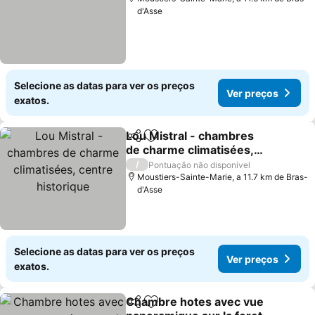
d'Asse
Selecione as datas para ver os preços
Ver preços
exatos.
Lou Mistral - chambres
Partilhar
Adicionar aos favoritos
de charme climatisées,
centre historique
Ver preços
/
Pontuação não disponível
Moustiers-Sainte-Marie, a 11.7 km de Bras-
d'Asse
Selecione as datas para ver os preços
Ver preços
exatos.
Chambre hotes avec vue
Partilhar
Adicionar aos favoritos