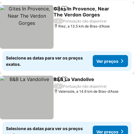
Gites In Provence, Near
Partilhar
Adicionar aos favoritos
The Verdon Gorges
Ver preços
/
Pontuação não disponível
Riez, a 13.5 km de Bras-d'Asse
Selecione as datas para ver os preços
Ver preços
exatos.
B&B La Vandolive
Partilhar
Adicionar aos favoritos
Ver preç
/
Pontuação não disponível
Valensole, a 14.6 km de Bras-d'Asse
Selecione as datas para ver os preços
Ver preços