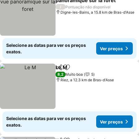
panoramique sur la foret
Ver preços
/
Pontuação não disponível
Digne-les-Bains, a 15.8 km de Bras-d'Asse
Selecione as datas para ver os preços
Ver preços
exatos.
Le M
Partilhar
Adicionar aos favoritos
Ver preços
8,2
Muito boa
5
Riez, a 12.3 km de Bras-d'Asse
Selecione as datas para ver os preços
Ver preços
exatos.