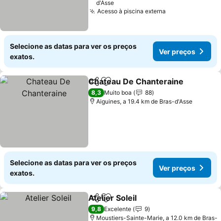
d'Asse
Acesso à piscina externa
Ver preços
Selecione as datas para ver os preços
Ver preços
exatos.
Chateau De Chanteraine
Partilhar
Adicionar aos favoritos
V
8,3
Muito boa
88
Aiguines, a 19.4 km de Bras-d'Asse
Selecione as datas para ver os preços
Ver preços
exatos.
Atelier Soleil
Partilhar
Adicionar aos favoritos
Ver preços
9,8
Excelente
9
Moustiers-Sainte-Marie, a 12.0 km de Bras-