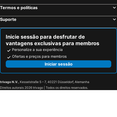
Entrecasteaux, bed and breakfasts
Gréoux-les-Bains, bed and breakfasts
Termos e políticas
Saint-Antonin-du-Var, bed and breakfasts
Le Caire, bed and breakfasts
Montsalier, bed and breakfasts
Rians, bed and breakfasts
Suporte
Colmars, bed and breakfasts
Villars-Colmars, bed and breakfasts
Inicie sessão para desfrutar de
vantagens exclusivas para membros
Personalize a sua experiência
Ofertas e preços para membros
Iniciar sessão
trivago N.V.
, Kesselstraße 5 – 7, 40221 Düsseldorf, Alemanha
Direitos autorais 2026 trivago | Todos os direitos reservados.