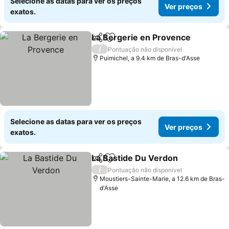
Selecione as datas para ver os preços
Ver preços
exatos.
La Bergerie en Provence
Partilhar
Adicionar aos favoritos
V
/
Pontuação não disponível
Puimichel, a 9.4 km de Bras-d'Asse
Selecione as datas para ver os preços
Ver preços
exatos.
La Bastide Du Verdon
Partilhar
Adicionar aos favoritos
Ver 
/
Pontuação não disponível
Moustiers-Sainte-Marie, a 12.6 km de Bras-
d'Asse