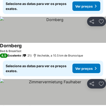
Selecione as datas para ver os preços
Ver preços
exatos.
Partilhar
Ad
Dornberg
Bed & Breakfast
8,5
Excelente
21
Vechelde, a 10.5 km de Brunsvique
Selecione as datas para ver os preços
Ver preços
exatos.
Partilhar
Ad