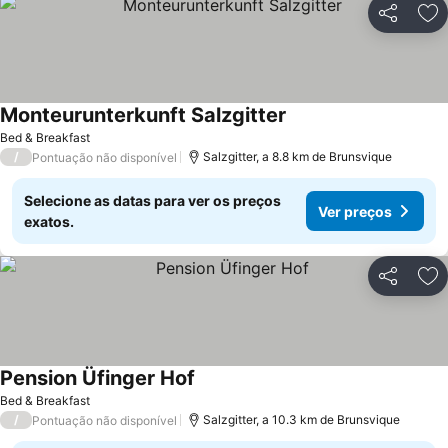
Partilhar
Ad
Monteurunterkunft Salzgitter
Bed & Breakfast
/
Salzgitter, a 8.8 km de Brunsvique
Pontuação não disponível
Selecione as datas para ver os preços
Ver preços
exatos.
Partilhar
Ad
Pension Üfinger Hof
Bed & Breakfast
/
Salzgitter, a 10.3 km de Brunsvique
Pontuação não disponível