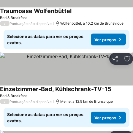
Traumoase Wolfenbüttel
Bed & Breakfast
/
Wolfenbüttel, a 10.2 km de Brunsvique
Pontuação não disponível
Selecione as datas para ver os preços
Ver preços
exatos.
Partilhar
Ad
Einzelzimmer-Bad, Kühlschrank-TV-15
Bed & Breakfast
/
Meine, a 12.9 km de Brunsvique
Pontuação não disponível
Selecione as datas para ver os preços
Ver preços
exatos.