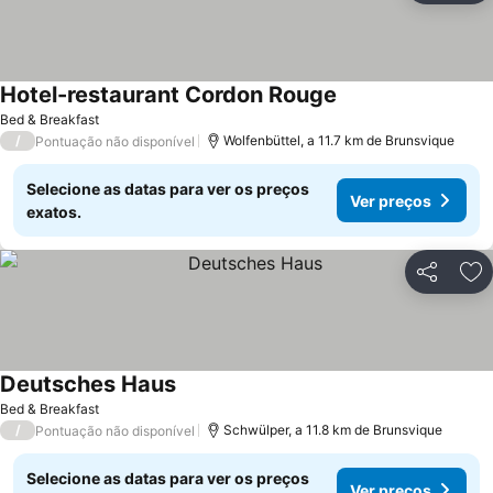
Hotel-restaurant Cordon Rouge
Bed & Breakfast
/
Wolfenbüttel, a 11.7 km de Brunsvique
Pontuação não disponível
Selecione as datas para ver os preços
Ver preços
exatos.
Partilhar
Ad
Deutsches Haus
Bed & Breakfast
/
Schwülper, a 11.8 km de Brunsvique
Pontuação não disponível
Selecione as datas para ver os preços
Ver preços