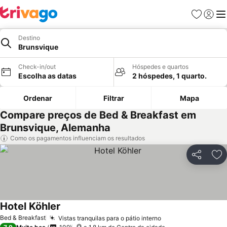
Favoritos
Iniciar
Me
Destino
Brunsvique
Check-in/out
Hóspedes e quartos
Escolha as datas
2 hóspedes, 1 quarto.
Ordenar
Filtrar
Mapa
Compare preços de Bed & Breakfast em
Brunsvique, Alemanha
Como os pagamentos influenciam os resultados
Partilhar
Ad
Hotel Köhler
Bed & Breakfast
Vistas tranquilas para o pátio interno