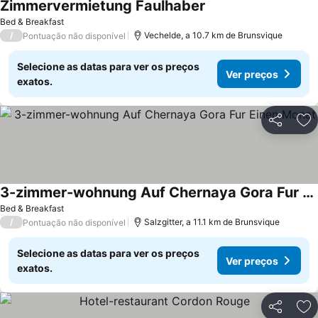
Zimmervermietung Faulhaber
Bed & Breakfast
/
Vechelde, a 10.7 km de Brunsvique
Pontuação não disponível
Selecione as datas para ver os preços
Ver preços
exatos.
Partilhar
Ad
3-zimmer-wohnung Auf Chernaya Gora Fur Einen Monat
Bed & Breakfast
/
Salzgitter, a 11.1 km de Brunsvique
Pontuação não disponível
Selecione as datas para ver os preços
Ver preços
exatos.
Partilhar
Ad