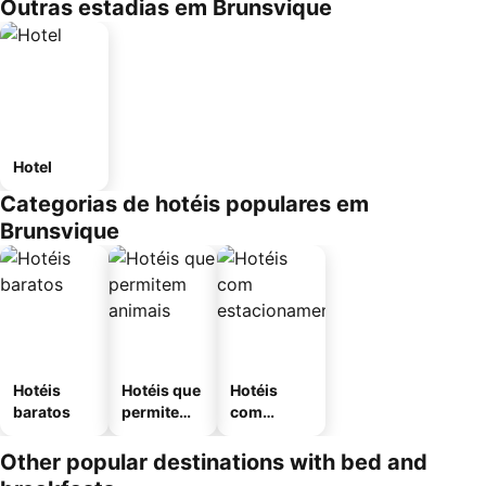
Outras estadias em Brunsvique
Hotel
Categorias de hotéis populares em
Brunsvique
Hotéis
Hotéis que
Hotéis
baratos
permitem
com
animais
estaciona
mento
Other popular destinations with bed and