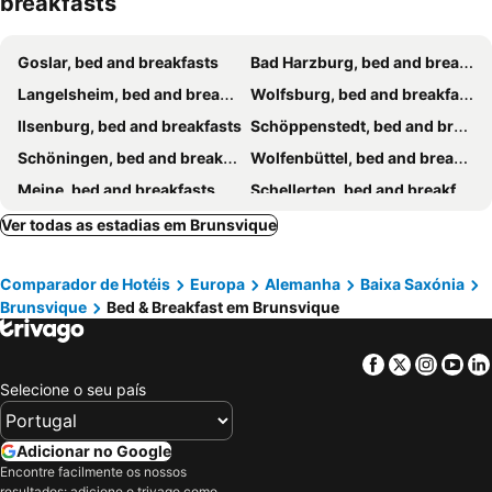
breakfasts
Goslar, bed and breakfasts
Bad Harzburg, bed and breakfasts
Langelsheim, bed and breakfasts
Wolfsburg, bed and breakfasts
Ilsenburg, bed and breakfasts
Schöppenstedt, bed and breakfasts
Schöningen, bed and breakfasts
Wolfenbüttel, bed and breakfasts
Meine, bed and breakfasts
Schellerten, bed and breakfasts
Laatzen, bed and breakfasts
Langlingen, bed and breakfasts
Ver todas as estadias em Brunsvique
Salzgitter, bed and breakfasts
Alleringersleben, bed and breakfasts
Comparador de Hotéis
Europa
Alemanha
Baixa Saxónia
Edemissen, bed and breakfasts
Brunsvique
Bed & Breakfast em Brunsvique
Facebook
Twitter
Insta
Yo
Selecione o seu país
Adicionar no Google
Encontre facilmente os nossos
resultados: adicione o trivago como