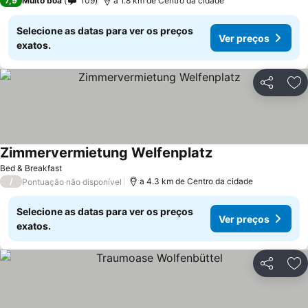
7,9
Muito boa
109
a 1.8 km de Centro da cidade
Selecione as datas para ver os preços
Ver preços
exatos.
Partilhar
Ad
Zimmervermietung Welfenplatz
Bed & Breakfast
/
a 4.3 km de Centro da cidade
Pontuação não disponível
Selecione as datas para ver os preços
Ver preços
exatos.
Partilhar
Ad