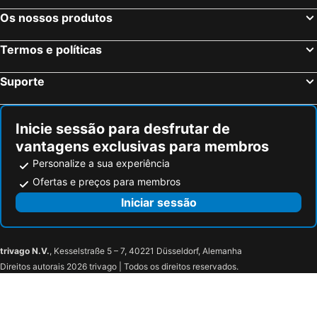
Bossico, bed and breakfasts
Villa di Tirano, bed and breakfasts
Os nossos produtos
Buglio in Monte, bed and breakfasts
Caspoggio, bed and breakfasts
Termos e políticas
Piazza Brembana, bed and breakfasts
Vezza d'Oglio, bed and breakfasts
Borno, bed and breakfasts
Santa Brigida, bed and breakfasts
Suporte
Rovetta, bed and breakfasts
Piancogno, bed and breakfasts
Forcola, bed and breakfasts
Peio, bed and breakfasts
Inicie sessão para desfrutar de
vantagens exclusivas para membros
Personalize a sua experiência
Ofertas e preços para membros
Iniciar sessão
trivago N.V.
, Kesselstraße 5 – 7, 40221 Düsseldorf, Alemanha
Direitos autorais 2026 trivago | Todos os direitos reservados.