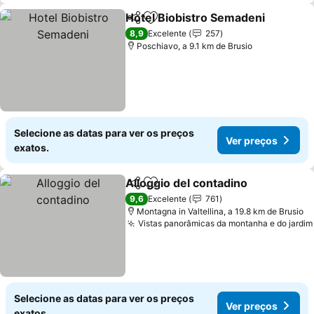
Hotel Biobistro Semadeni
Partilhar
Adicionar aos favoritos
8,9
Excelente
257
Poschiavo, a 9.1 km de Brusio
Selecione as datas para ver os preços
Ver preços
exatos.
Alloggio del contadino
Partilhar
Adicionar aos favoritos
Ver
9,6
Excelente
761
Montagna in Valtellina, a 19.8 km de Brusio
Vistas panorâmicas da montanha e do jardim
Selecione as datas para ver os preços
Ver preços
exatos.