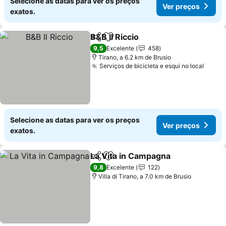
Selecione as datas para ver os preços
Ver preços
exatos.
B&B Il Riccio
Partilhar
Adicionar aos favoritos
Ver preços
9,5
Excelente
458
Tirano, a 6.2 km de Brusio
Serviços de bicicleta e esqui no local
Ver p
Selecione as datas para ver os preços
Ver preços
exatos.
La Vita in Campagna
Partilhar
Adicionar aos favoritos
Ver p
9,8
Excelente
122
Villa di Tirano, a 7.0 km de Brusio