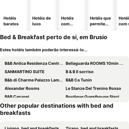
Hotéis
Hotéis de
Hotéis
Hotéis que
Hoté
baratos
luxo
com
permitem
com 
piscinas
animais
Bed & Breakfast perto de si, em Brusio
Estes hotéis também poderão interessá-lo...
B&B Antica Residenza Centro Storico
Bellaguarda ROOMS 10min da Tirano
SANMARTINO SUITE
B & B Il sorriso
B&b di Charme Palazzo Lambertenghi
B&B Ca Tunin
Alexander Rooms
Le Stanze Del Trenino Rosso
B&B Carunei
Boutique Guesthouse Stazione
Other popular destinations with bed and
Le Rondini
Casa Mia
breakfasts
B&B Stephany
B&B Il Riccio
B&B Berninapass
B&B da Nonno Gianni
Livigno, bed and breakfasts
Tirano, bed and breakfasts