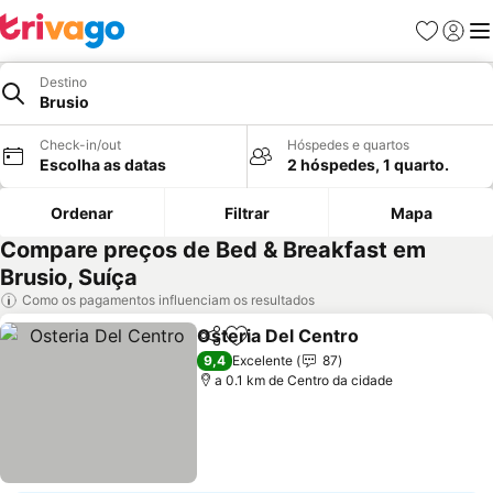
Favoritos
Iniciar
Me
Destino
Brusio
Check-in/out
Hóspedes e quartos
Escolha as datas
2 hóspedes, 1 quarto.
Ordenar
Filtrar
Mapa
Compare preços de Bed & Breakfast em
Brusio, Suíça
Como os pagamentos influenciam os resultados
Osteria Del Centro
Partilhar
Adicionar aos favoritos
Ver pre
9,4
Excelente
87
a 0.1 km de Centro da cidade