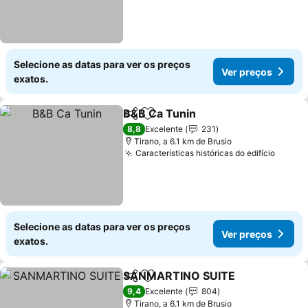
Selecione as datas para ver os preços
Ver preços
exatos.
B&B Ca Tunin
Partilhar
Adicionar aos favoritos
Ver preços
8,8
Excelente
231
Tirano, a 6.1 km de Brusio
Características históricas do edifício
Ver p
Selecione as datas para ver os preços
Ver preços
exatos.
SANMARTINO SUITE
Partilhar
Adicionar aos favoritos
Ver p
9,4
Excelente
804
Tirano, a 6.1 km de Brusio