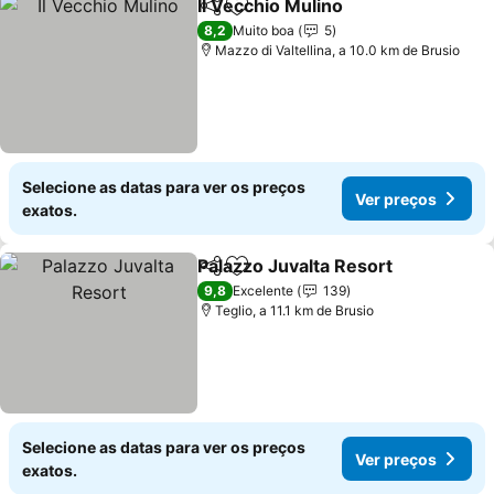
Il Vecchio Mulino
Partilhar
Adicionar aos favoritos
Ver preço
8,2
Muito boa
5
Mazzo di Valtellina, a 10.0 km de Brusio
Selecione as datas para ver os preços
Ver preços
exatos.
Palazzo Juvalta Resort
Partilhar
Adicionar aos favoritos
Ver
9,8
Excelente
139
Teglio, a 11.1 km de Brusio
Selecione as datas para ver os preços
Ver preços
exatos.