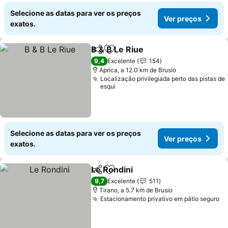
Selecione as datas para ver os preços
Ver preços
exatos.
B & B Le Riue
Partilhar
Adicionar aos favoritos
Ver preços
9,4
Excelente
154
Aprica, a 12.0 km de Brusio
Localização privilegiada perto das pistas de
esqui
Selecione as datas para ver os preços
Ver preços
exatos.
Le Rondini
Partilhar
Adicionar aos favoritos
Ver preços
9,7
Excelente
511
Tirano, a 5.7 km de Brusio
Estacionamento privativo em pátio seguro
Ve