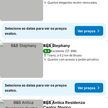
Quartos elegantes recém-renovados
Ver p
Selecione as datas para ver os preços
Ver preços
exatos.
B&B Stephany
Partilhar
Adicionar aos favoritos
Ver preços
9,3
Excelente
896
Tirano, a 6.2 km de Brusio
Quartos com acesso a jardim privativo
Ver 
Selecione as datas para ver os preços
Ver preços
exatos.
B&B Antica Residenza
Partilhar
Adicionar aos favoritos
Centro Storico