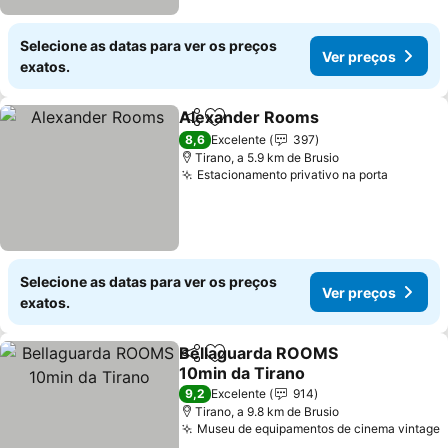
Selecione as datas para ver os preços
Ver preços
exatos.
Alexander Rooms
Partilhar
Adicionar aos favoritos
Ver preç
8,6
Excelente
397
Tirano, a 5.9 km de Brusio
Estacionamento privativo na porta
Ver pre
Selecione as datas para ver os preços
Ver preços
exatos.
Bellaguarda ROOMS
Partilhar
Adicionar aos favoritos
10min da Tirano
Ver preços
9,2
Excelente
914
Tirano, a 9.8 km de Brusio
Museu de equipamentos de cinema vintage
V