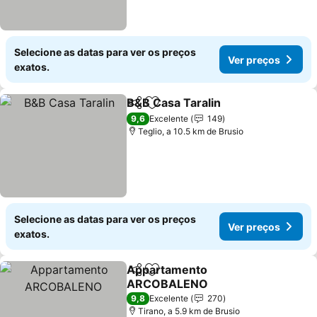
Selecione as datas para ver os preços
Ver preços
exatos.
B&B Casa Taralin
Partilhar
Adicionar aos favoritos
Ver preç
9,6
Excelente
149
Teglio, a 10.5 km de Brusio
Selecione as datas para ver os preços
Ver preços
exatos.
Appartamento
Partilhar
Adicionar aos favoritos
ARCOBALENO
Ver preços
9,8
Excelente
270
Tirano, a 5.9 km de Brusio