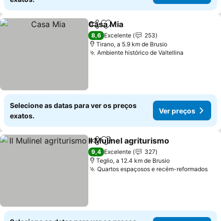
Casa Mia
Partilhar
Adicionar aos favoritos
Ver preços
8,6
Excelente
253
Tirano, a 5.9 km de Brusio
Ambiente histórico de Valtellina
Ver preço
Selecione as datas para ver os preços
Ver preços
exatos.
Il Mulinel agriturismo
Partilhar
Adicionar aos favoritos
Ver p
9,4
Excelente
327
Teglio, a 12.4 km de Brusio
Quartos espaçosos e recém-reformados
Ver