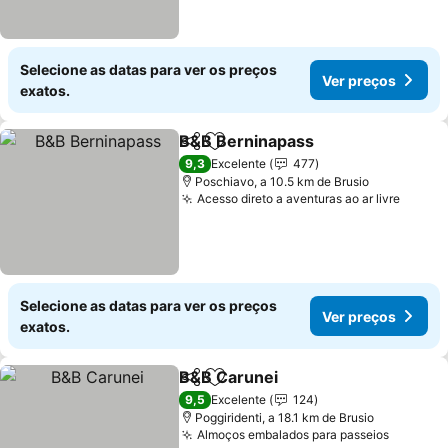
Selecione as datas para ver os preços
Ver preços
exatos.
B&B Berninapass
Partilhar
Adicionar aos favoritos
Ver preç
9,3
Excelente
477
Poschiavo, a 10.5 km de Brusio
Acesso direto a aventuras ao ar livre
Ver p
Selecione as datas para ver os preços
Ver preços
exatos.
B&B Carunei
Partilhar
Adicionar aos favoritos
Ver preços
9,5
Excelente
124
Poggiridenti, a 18.1 km de Brusio
Almoços embalados para passeios
Ver pre