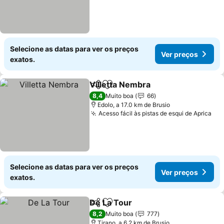
Selecione as datas para ver os preços
Ver preços
exatos.
Villetta Nembra
Partilhar
Adicionar aos favoritos
Ver preços
8,4
Muito boa
66
Edolo, a 17.0 km de Brusio
Acesso fácil às pistas de esqui de Aprica
Ver
Selecione as datas para ver os preços
Ver preços
exatos.
De La Tour
Partilhar
Adicionar aos favoritos
Ver preços
8,2
Muito boa
777
Tirano, a 6.2 km de Brusio