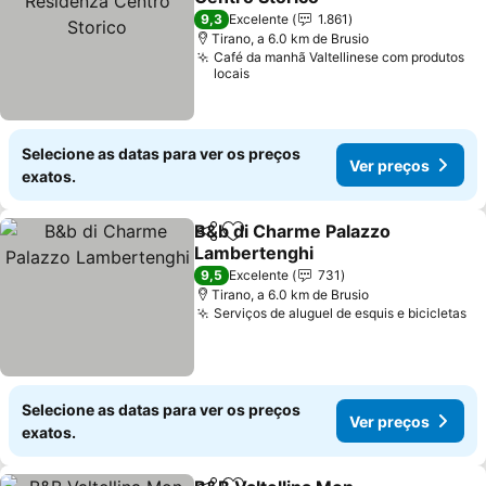
Ver preços
9,3
Excelente
1.861
Tirano, a 6.0 km de Brusio
Café da manhã Valtellinese com produtos
locais
Selecione as datas para ver os preços
Ver preços
exatos.
B&b di Charme Palazzo
Partilhar
Adicionar aos favoritos
Lambertenghi
Ver preços
9,5
Excelente
731
Tirano, a 6.0 km de Brusio
Serviços de aluguel de esquis e bicicletas
Ve
Selecione as datas para ver os preços
Ver preços
exatos.