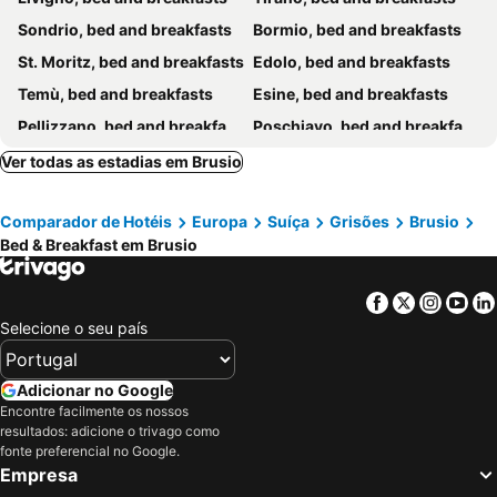
Sondrio, bed and breakfasts
Bormio, bed and breakfasts
St. Moritz, bed and breakfasts
Edolo, bed and breakfasts
Temù, bed and breakfasts
Esine, bed and breakfasts
Pellizzano, bed and breakfasts
Poschiavo, bed and breakfasts
Valdidentro, bed and breakfasts
Clusone, bed and breakfasts
Ver todas as estadias em Brusio
Darfo Boario Terme, bed and breakfasts
Sovere, bed and breakfasts
Comparador de Hotéis
Europa
Suíça
Grisões
Brusio
Castione Andevenno, bed and breakfasts
Capo di Ponte, bed and breakfasts
Bed & Breakfast em Brusio
Teglio, bed and breakfasts
Ono San Pietro, bed and breakfasts
Chiesa in Valmalenco, bed and breakfasts
Aprica, bed and breakfasts
Facebook
Twitter
Insta
Yo
Costa Volpino, bed and breakfasts
Poggiridenti, bed and breakfasts
Selecione o seu país
Piateda, bed and breakfasts
Ponte di Legno, bed and breakfasts
Zernez, bed and breakfasts
Lozio, bed and breakfasts
Adicionar no Google
Encontre facilmente os nossos
Cimbergo, bed and breakfasts
Malonno, bed and breakfasts
resultados: adicione o trivago como
Albosaggia, bed and breakfasts
Samedan, bed and breakfasts
fonte preferencial no Google.
Empresa
Cevo, bed and breakfasts
Montagna in Valtellina, bed and breakfasts