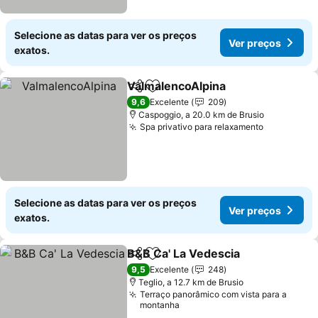
Selecione as datas para ver os preços
Ver preços
exatos.
ValmalencoAlpina
Partilhar
Adicionar aos favoritos
Ver preç
9,6
Excelente
209
Caspoggio, a 20.0 km de Brusio
Spa privativo para relaxamento
Ver preço
Selecione as datas para ver os preços
Ver preços
exatos.
B&B Ca' La Vedescia
Partilhar
Adicionar aos favoritos
Ver p
9,5
Excelente
248
Teglio, a 12.7 km de Brusio
Terraço panorâmico com vista para a
montanha