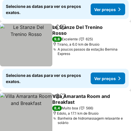
Selecione as datas para ver os preços
Ver preços
exatos.
Le Stanze Del Trenino
Partilhar
Adicionar aos favoritos
Rosso
Ver preços
9,6
Excelente
625
Tirano, a 6.0 km de Brusio
A poucos passos da estação Bernina
Express
Selecione as datas para ver os preços
Ver preços
exatos.
Villa Amaranta Room and
Partilhar
Adicionar aos favoritos
Breakfast
Ver preços
8,4
Muito boa
566
Edolo, a 17.1 km de Brusio
Banheira de hidromassagem relaxante e
solário