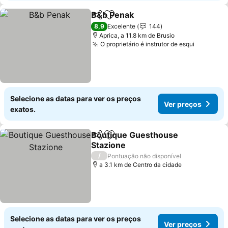
B&b Penak
Partilhar
Adicionar aos favoritos
Ver preços
8,9
Excelente
144
Aprica, a 11.8 km de Brusio
O proprietário é instrutor de esqui
Ver preç
Selecione as datas para ver os preços
Ver preços
exatos.
Boutique Guesthouse
Partilhar
Adicionar aos favoritos
Stazione
Ver preços
/
Pontuação não disponível
a 3.1 km de Centro da cidade
Selecione as datas para ver os preços
Ver preços