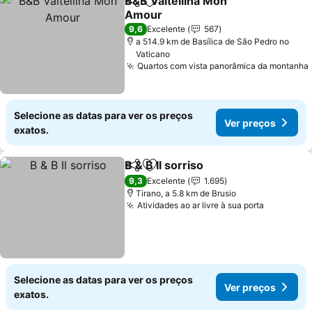
B&B Valtellina Mon
Partilhar
Adicionar aos favoritos
Amour
Ver preços
9,6
Excelente
567
a 514.9 km de Basílica de São Pedro no
Vaticano
Quartos com vista panorâmica da montanha
Selecione as datas para ver os preços
Ver preços
exatos.
B & B Il sorriso
Partilhar
Adicionar aos favoritos
Ver preços
9,3
Excelente
1.695
Tirano, a 5.8 km de Brusio
Atividades ao ar livre à sua porta
Ver preç
Selecione as datas para ver os preços
Ver preços
exatos.