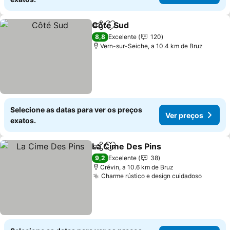
Côté Sud
Partilhar
Adicionar aos favoritos
Ver preços
8,8
Excelente
120
Vern-sur-Seiche, a 10.4 km de Bruz
Selecione as datas para ver os preços
Ver preços
exatos.
La Cime Des Pins
Partilhar
Adicionar aos favoritos
Ver preç
9,2
Excelente
38
Crévin, a 10.6 km de Bruz
Charme rústico e design cuidadoso
Ver pr