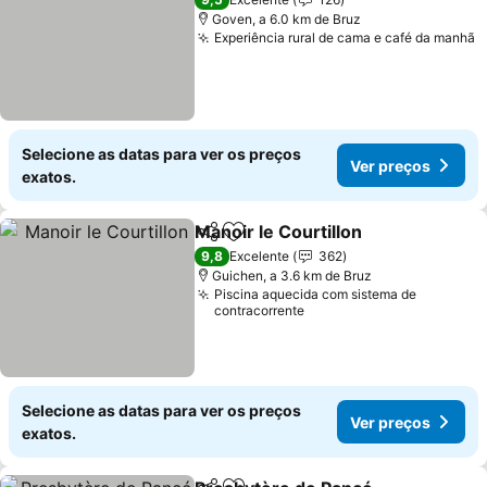
Goven, a 6.0 km de Bruz
Experiência rural de cama e café da manhã
V
Selecione as datas para ver os preços
Ver preços
exatos.
Manoir le Courtillon
Partilhar
Adicionar aos favoritos
Ver pr
9,8
Excelente
362
Guichen, a 3.6 km de Bruz
Piscina aquecida com sistema de
contracorrente
Selecione as datas para ver os preços
Ver preços
exatos.