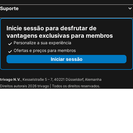
Châteaubriant, bed and breakfasts
Pancé, bed and breakfasts
Suporte
Rimou, bed and breakfasts
Vezin-le-Coquet, bed and breakfasts
Plouasne, bed and breakfasts
Noyal-Châtillon-sur-Seiche, bed and breakfasts
Inicie sessão para desfrutar de
vantagens exclusivas para membros
Personalize a sua experiência
Ofertas e preços para membros
Iniciar sessão
trivago N.V.
, Kesselstraße 5 – 7, 40221 Düsseldorf, Alemanha
Direitos autorais 2026 trivago | Todos os direitos reservados.