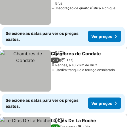
Bruz
Decoração de quarto rústica e chique
Ver p
Selecione as datas para ver os preços
Ver preços
exatos.
Chambres de Condate
Partilhar
Adicionar aos favoritos
Ver
7,3
177
Rennes, a 10.2 km de Bruz
Jardim tranquilo e terraço ensolarado
Ver p
Selecione as datas para ver os preços
Ver preços
exatos.
Le Clos De La Roche
Partilhar
Adicionar aos favoritos
Ver p
9,5
Excelente
126