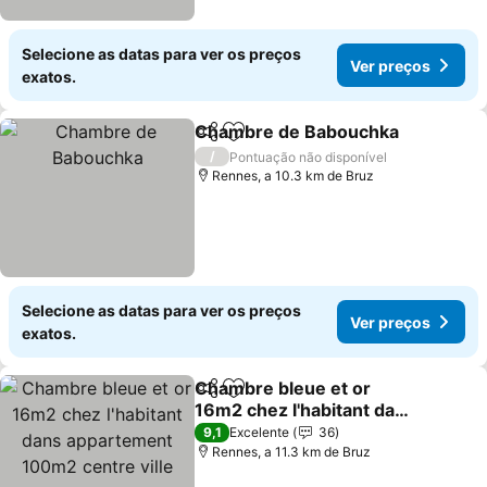
Selecione as datas para ver os preços
Ver preços
exatos.
Chambre de Babouchka
Partilhar
Adicionar aos favoritos
Ve
/
Pontuação não disponível
Rennes, a 10.3 km de Bruz
Selecione as datas para ver os preços
Ver preços
exatos.
Chambre bleue et or
Partilhar
Adicionar aos favoritos
16m2 chez l'habitant dans
appartement 100m2
Ver preços
9,1
Excelente
36
centre ville
Rennes, a 11.3 km de Bruz