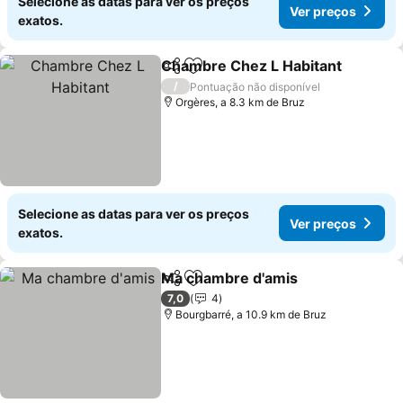
Selecione as datas para ver os preços
Ver preços
exatos.
Chambre Chez L Habitant
Partilhar
Adicionar aos favoritos
/
Pontuação não disponível
Orgères, a 8.3 km de Bruz
Selecione as datas para ver os preços
Ver preços
exatos.
Ma chambre d'amis
Partilhar
Adicionar aos favoritos
Ver pr
7,0
4
Bourgbarré, a 10.9 km de Bruz