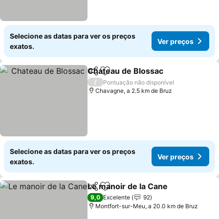
Selecione as datas para ver os preços
Ver preços
exatos.
Chateau de Blossac
Partilhar
Adicionar aos favoritos
Ver pr
/
Pontuação não disponível
Chavagne, a 2.5 km de Bruz
Selecione as datas para ver os preços
Ver preços
exatos.
Le manoir de la Cane
Partilhar
Adicionar aos favoritos
Ver p
9,0
Excelente
92
Montfort-sur-Meu, a 20.0 km de Bruz