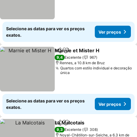
Selecione as datas para ver os preços
Ver preços
exatos.
Marnie et Mister H
Partilhar
Adicionar aos favoritos
Ver pre
9,4
Excelente
967
Rennes, a 10.8 km de Bruz
Quartos com estilo individual e decoração
única
Selecione as datas para ver os preços
Ver preços
exatos.
La Malcotais
Partilhar
Adicionar aos favoritos
Ver preços
9,3
Excelente
308
Noyal-Châtillon-sur-Seiche, a 6.3 km de