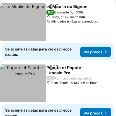
Le Moulin du Bignon
Partilhar
Adicionar aos favoritos
Ver p
9,2
Excelente
339
Lassy, a 11.2 km de Bruz
Atividades em Lassy e arredores
Ver preç
Selecione as datas para ver os preços
Ver preços
exatos.
Popote et Papote-
Partilhar
Adicionar aos favoritos
L'escale Pro
Ver preços
/
Pontuação não disponível
Saint-Thurial, a 13.7 km de Bruz
Selecione as datas para ver os preços
Ver preços
exatos.