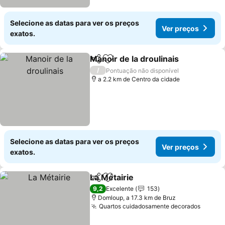
Selecione as datas para ver os preços
Ver preços
exatos.
Manoir de la droulinais
Partilhar
Adicionar aos favoritos
Ver
/
Pontuação não disponível
a 2.2 km de Centro da cidade
Selecione as datas para ver os preços
Ver preços
exatos.
La Métairie
Partilhar
Adicionar aos favoritos
Ver preços
9,2
Excelente
153
Domloup, a 17.3 km de Bruz
Quartos cuidadosamente decorados
Ver pr