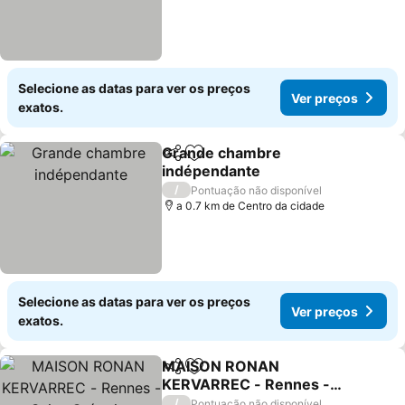
Selecione as datas para ver os preços
Ver preços
exatos.
Grande chambre
Partilhar
Adicionar aos favoritos
indépendante
Ver preços
/
Pontuação não disponível
a 0.7 km de Centro da cidade
Selecione as datas para ver os preços
Ver preços
exatos.
MAISON RONAN
Partilhar
Adicionar aos favoritos
KERVARREC - Rennes -
Saint-Grégoire
Ver preços
/
Pontuação não disponível