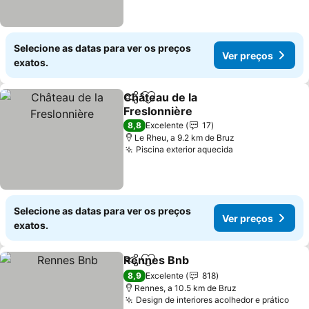
Selecione as datas para ver os preços
Ver preços
exatos.
Château de la
Partilhar
Adicionar aos favoritos
Freslonnière
Ver preços
8,8
Excelente
17
Le Rheu, a 9.2 km de Bruz
Piscina exterior aquecida
Ver preços
Selecione as datas para ver os preços
Ver preços
exatos.
Rennes Bnb
Partilhar
Adicionar aos favoritos
Ver preços
8,9
Excelente
818
Rennes, a 10.5 km de Bruz
Design de interiores acolhedor e prático
Ver