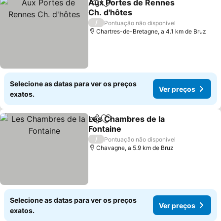
Aux Portes de Rennes
Partilhar
Adicionar aos favoritos
Ch. d'hôtes
Ver preços
/
Pontuação não disponível
Chartres-de-Bretagne, a 4.1 km de Bruz
Selecione as datas para ver os preços
Ver preços
exatos.
Les Chambres de la
Partilhar
Adicionar aos favoritos
Fontaine
Ver preços
/
Pontuação não disponível
Chavagne, a 5.9 km de Bruz
Selecione as datas para ver os preços
Ver preços
exatos.