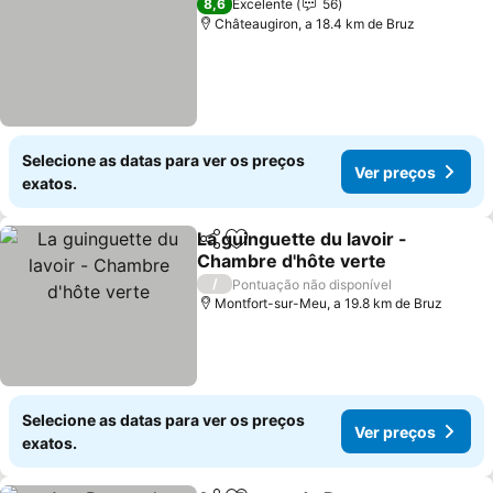
8,6
Excelente
56
Châteaugiron, a 18.4 km de Bruz
Selecione as datas para ver os preços
Ver preços
exatos.
La guinguette du lavoir -
Partilhar
Adicionar aos favoritos
Chambre d'hôte verte
Ver preços
/
Pontuação não disponível
Montfort-sur-Meu, a 19.8 km de Bruz
Selecione as datas para ver os preços
Ver preços
exatos.