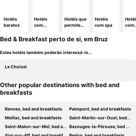
Hotéis
Hotéis
Hotéis que
Hotéis
Hoté
baratos
com
permitem
com spa
com
piscinas
animais
esta
ment
Bed & Breakfast perto de si, em Bruz
Estes hotéis também poderão interessá-lo...
Le Choizel
Other popular destinations with bed and
breakfasts
Rennes, bed and breakfasts
Paimpont, bed and breakfasts
Meillac, bed and breakfasts
Saint-Martin-sur-Oust, bed and breakfasts
Saint-Malon-sur-Mel, bed and breakfasts
Bazouges-la-Pérouse, bed and breakfasts
Sixt-sur-Aff, bed and breakfasts
Redon, bed and breakfasts