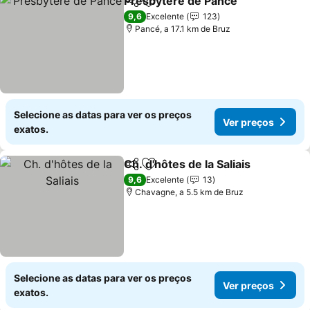
Presbytère de Pancé
Partilhar
Adicionar aos favoritos
Ver p
9,6
Excelente
123
Pancé, a 17.1 km de Bruz
Selecione as datas para ver os preços
Ver preços
exatos.
Ch. d'hôtes de la Saliais
Partilhar
Adicionar aos favoritos
Ve
9,6
Excelente
13
Chavagne, a 5.5 km de Bruz
Selecione as datas para ver os preços
Ver preços
exatos.