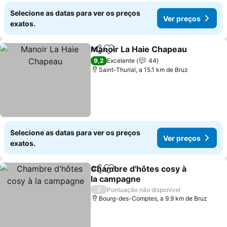
Selecione as datas para ver os preços
Ver preços
exatos.
Manoir La Haie Chapeau
Partilhar
Adicionar aos favoritos
V
9,2
Excelente
44
Saint-Thurial, a 15.1 km de Bruz
Selecione as datas para ver os preços
Ver preços
exatos.
Chambre d'hôtes cosy à
Partilhar
Adicionar aos favoritos
la campagne
Ver preços
/
Pontuação não disponível
Bourg-des-Comptes, a 9.9 km de Bruz