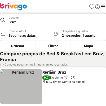
Favoritos
Iniciar
Me
Destino
Bruz
Check-in/out
Hóspedes e quartos
Escolha as datas
2 hóspedes, 1 quarto.
Ordenar
Filtrar
Mapa
Compare preços de Bed & Breakfast em Bruz,
França
Como os pagamentos influenciam os resultados
Kerlann Bruz
Partilhar
Adicionar aos favoritos
Ver preços
9,7
Excelente
107
a 2.2 km de Centro da cidade