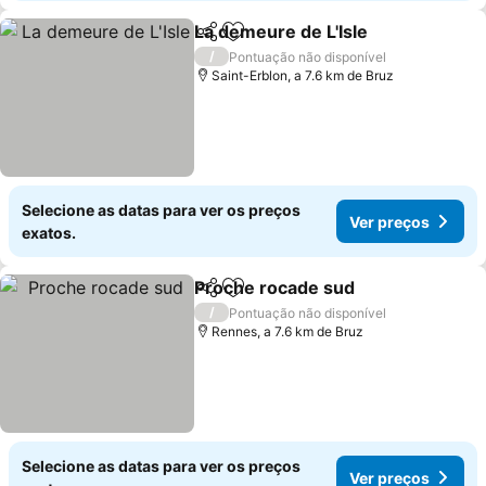
La demeure de L'Isle
Partilhar
Adicionar aos favoritos
Ver p
/
Pontuação não disponível
Saint-Erblon, a 7.6 km de Bruz
Selecione as datas para ver os preços
Ver preços
exatos.
Proche rocade sud
Partilhar
Adicionar aos favoritos
Ver pre
/
Pontuação não disponível
Rennes, a 7.6 km de Bruz
Selecione as datas para ver os preços
Ver preços