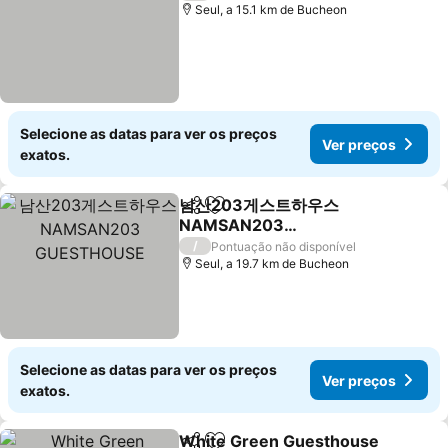
Seul, a 15.1 km de Bucheon
Selecione as datas para ver os preços
Ver preços
exatos.
남산203게스트하우스
Partilhar
Adicionar aos favoritos
NAMSAN203
GUESTHOUSE
Ver preços
/
Pontuação não disponível
Seul, a 19.7 km de Bucheon
Selecione as datas para ver os preços
Ver preços
exatos.
White Green Guesthouse