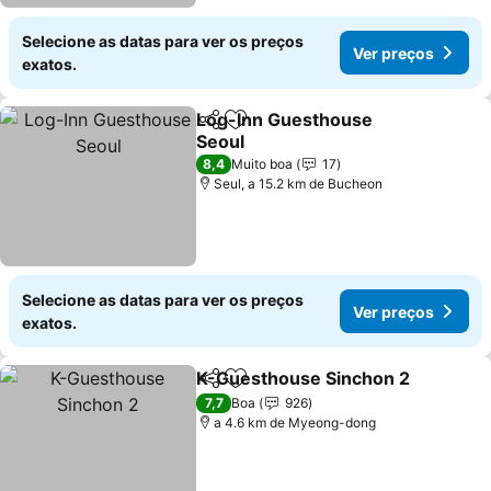
Selecione as datas para ver os preços
Ver preços
exatos.
Log-Inn Guesthouse
Partilhar
Adicionar aos favoritos
Seoul
Ver preços
8,4
Muito boa
17
Seul, a 15.2 km de Bucheon
Selecione as datas para ver os preços
Ver preços
exatos.
K-Guesthouse Sinchon 2
Partilhar
Adicionar aos favoritos
V
7,7
Boa
926
a 4.6 km de Myeong-dong