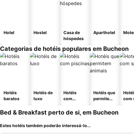
Hotel
Hostel
Casa de
Aparthotel
Mote
hóspedes
Categorias de hotéis populares em Bucheon
Hotéis
Hotéis de
Hotéis
Hotéis que
Hoté
baratos
luxo
com
permitem
com 
piscinas
animais
Bed & Breakfast perto de si, em Bucheon
Estes hotéis também poderão interessá-lo...