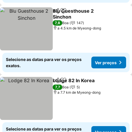
Blu Guesthouse 2
Partilhar
Adicionar aos favoritos
Sinchon
Ver preços
7,8
Boa
147
a 4.5 km de Myeong-dong
Selecione as datas para ver os preços
Ver preços
exatos.
Lodge 82 In Korea
Partilhar
Adicionar aos favoritos
Ver pre
7,7
Boa
5
a 7.7 km de Myeong-dong
Selecione as datas para ver os preços