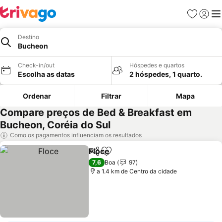
Favoritos
Iniciar
Me
Destino
Bucheon
Check-in/out
Hóspedes e quartos
Escolha as datas
2 hóspedes, 1 quarto.
Ordenar
Filtrar
Mapa
Compare preços de Bed & Breakfast em
Bucheon, Coréia do Sul
Como os pagamentos influenciam os resultados
Floce
Partilhar
Adicionar aos favoritos
Ver preços
7,6
Boa
97
a 1.4 km de Centro da cidade