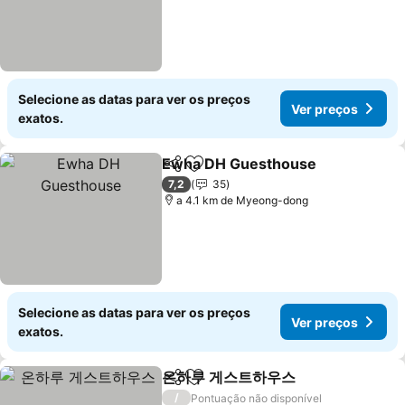
Selecione as datas para ver os preços
Ver preços
exatos.
Ewha DH Guesthouse
Partilhar
Adicionar aos favoritos
Ver 
7,2
35
a 4.1 km de Myeong-dong
Selecione as datas para ver os preços
Ver preços
exatos.
온하루 게스트하우스
Partilhar
Adicionar aos favoritos
Ver pre
/
Pontuação não disponível