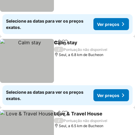
Selecione as datas para ver os preços
Ver preços
exatos.
Calm stay
Partilhar
Adicionar aos favoritos
Ver preços
/
Pontuação não disponível
Seul, a 6.8 km de Bucheon
Selecione as datas para ver os preços
Ver preços
exatos.
Love & Travel House
Partilhar
Adicionar aos favoritos
Ver p
/
Pontuação não disponível
Seul, a 6.5 km de Bucheon