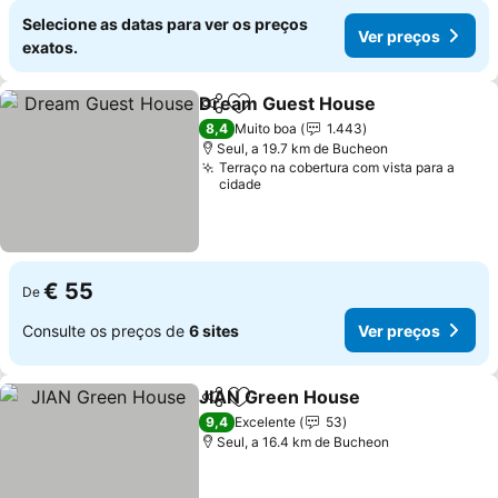
Selecione as datas para ver os preços
Ver preços
exatos.
Dream Guest House
Partilhar
Adicionar aos favoritos
Ver p
8,4
Muito boa
1.443
Seul, a 19.7 km de Bucheon
Terraço na cobertura com vista para a
cidade
€ 55
De
Consulte os preços de
6 sites
Ver preços
JIAN Green House
Partilhar
Adicionar aos favoritos
Ver pre
9,4
Excelente
53
Seul, a 16.4 km de Bucheon