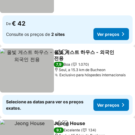
€ 42
De
Consulte os preços de
2 sites
Ver preços
올빛 게스트 하우스 - 외국인
Partilhar
Adicionar aos favoritos
전용
Ver preços
7,9
Boa
1.070
Seul, a 15.3 km de Bucheon
Exclusivo para hóspedes internacionais
Ver
Selecione as datas para ver os preços
Ver preços
exatos.
Jeong House
Partilhar
Adicionar aos favoritos
Ver preços
9,1
Excelente
134