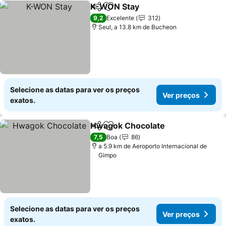
K-WON Stay
Partilhar
Adicionar aos favoritos
Ver preços
9,2
Excelente
312
Seul, a 13.8 km de Bucheon
Selecione as datas para ver os preços
Ver preços
exatos.
Hwagok Chocolate
Partilhar
Adicionar aos favoritos
Ver pre
7,5
Boa
86
a 5.9 km de Aeroporto Internacional de
Gimpo
Selecione as datas para ver os preços
Ver preços
exatos.