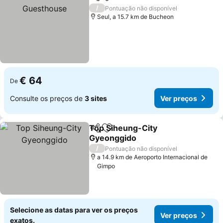
Partilhar
Adicionar aos favoritos
/
Pontuação não disponível
Seul, a 15.7 km de Bucheon
€ 64
De
Consulte os preços de
3 sites
Ver preços
Top Siheung-City
Partilhar
Adicionar aos favoritos
Gyeonggido
Ver preços
/
Pontuação não disponível
a 14.9 km de Aeroporto Internacional de
Gimpo
Selecione as datas para ver os preços
Ver preços
exatos.