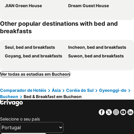
JIAN Green House
Dream Guest House
Other popular destinations with bed and
breakfasts
Seul, bed and breakfasts
Incheon, bed and breakfasts
Goyang, bed and breakfasts
Suwon, bed and breakfasts
Ver todas as estadias em Bucheon
Comparador de Hotéis
Ásia
Coréia do Sul
Gyeonggi-do
Bucheon
Bed & Breakfast em Bucheon
Facebook
Twitter
Insta
Yo
Selecione o seu país