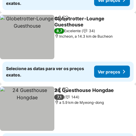
Ver preços
exatos.
Globetrotter-Lounge
Partilhar
Adicionar aos favoritos
Guesthouse
Ver preços
8,7
Excelente
34
Incheon, a 14.3 km de Bucheon
Selecione as datas para ver os preços
Ver preços
exatos.
24 Guesthouse Hongdae
Partilhar
Adicionar aos favoritos
V
7,1
144
a 5.9 km de Myeong-dong