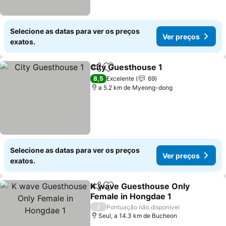
Selecione as datas para ver os preços
Ver preços
exatos.
City Guesthouse 1
Partilhar
Adicionar aos favoritos
Ver pre
8,5
Excelente
69
a 5.2 km de Myeong-dong
Selecione as datas para ver os preços
Ver preços
exatos.
K wave Guesthouse Only
Partilhar
Adicionar aos favoritos
Female in Hongdae 1
Ver preços
/
Pontuação não disponível
Seul, a 14.3 km de Bucheon