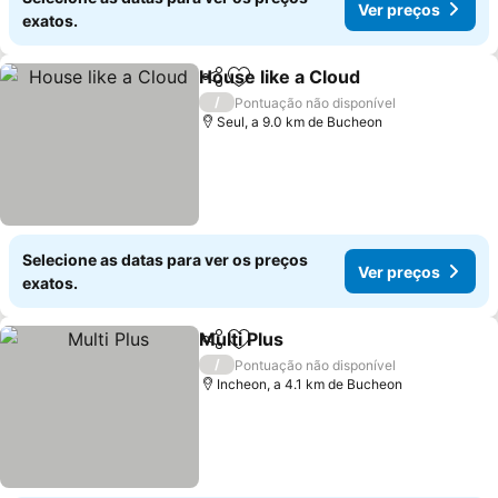
Ver preços
exatos.
House like a Cloud
Partilhar
Adicionar aos favoritos
Ver pre
/
Pontuação não disponível
Seul, a 9.0 km de Bucheon
Selecione as datas para ver os preços
Ver preços
exatos.
Multi Plus
Partilhar
Adicionar aos favoritos
Ver preços
/
Pontuação não disponível
Incheon, a 4.1 km de Bucheon