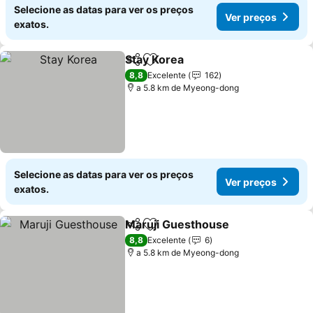
Selecione as datas para ver os preços
Ver preços
exatos.
Stay Korea
Partilhar
Adicionar aos favoritos
Ver preços
8,8
Excelente
162
a 5.8 km de Myeong-dong
Selecione as datas para ver os preços
Ver preços
exatos.
Maruji Guesthouse
Partilhar
Adicionar aos favoritos
Ver pr
8,8
Excelente
6
a 5.8 km de Myeong-dong