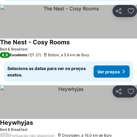
Partilhar
Ad
The Nest - Cosy Rooms
Bed & Breakfast
8,9
Excelente
27
Bolton, a 5.6 km de Bury
Selecione as datas para ver os preços
Ver preços
exatos.
Partilhar
Ad
Heywhyjas
Bed & Breakfast
/
Droylsden, a 16.0 km de Bury
Pontuação não disponível