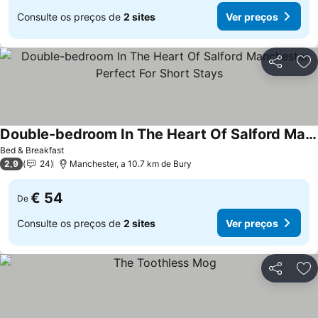
Consulte os preços de
2 sites
Ver preços
Partilhar
Ad
Double-bedroom In The Heart Of Salford Manchester Perfect For Short Stays
Bed & Breakfast
2,9
24
Manchester, a 10.7 km de Bury
€ 54
De
Consulte os preços de
2 sites
Ver preços
Partilhar
Ad