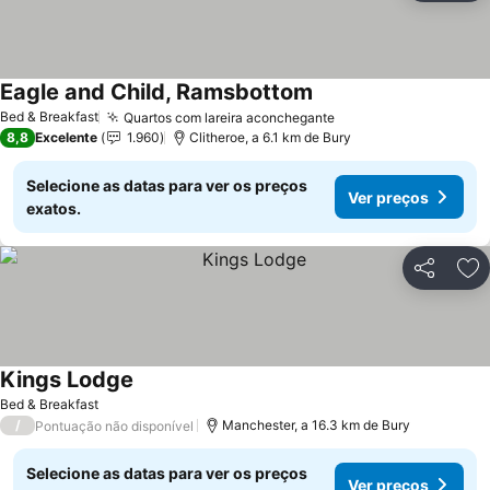
Eagle and Child, Ramsbottom
Bed & Breakfast
Quartos com lareira aconchegante
8,8
Excelente
1.960
Clitheroe, a 6.1 km de Bury
Selecione as datas para ver os preços
Ver preços
exatos.
Partilhar
Ad
Kings Lodge
Bed & Breakfast
/
Manchester, a 16.3 km de Bury
Pontuação não disponível
Selecione as datas para ver os preços
Ver preços