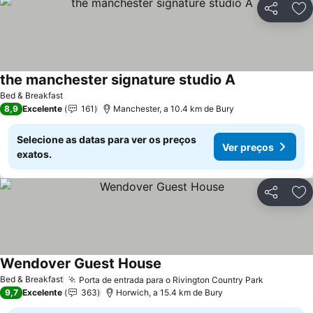
Partilhar
Ad
the manchester signature studio A
Bed & Breakfast
8,9
Excelente
161
Manchester, a 10.4 km de Bury
Selecione as datas para ver os preços
Ver preços
exatos.
Partilhar
Ad
Wendover Guest House
Bed & Breakfast
Porta de entrada para o Rivington Country Park
9,7
Excelente
363
Horwich, a 15.4 km de Bury