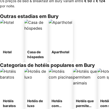
Os preços de Bed & Breakfast em Bury variam entre
‎€ 50
e
‎€ 124
por noite.
Outras estadias em Bury
Hotel
Casa de
Aparthotel
hóspedes
Categorias de hotéis populares em Bury
Hotéis
Hotéis de
Hotéis
Hotéis que
Hoté
baratos
luxo
com
permitem
com 