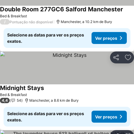
Double Room 277GC6 Salford Manchester
Bed & Breakfast
/
Manchester, a 10.2 km de Bury
Pontuação não disponível
Selecione as datas para ver os preços
Ver preços
exatos.
Partilhar
Ad
Midnight Stays
Bed & Breakfast
4,4
54
Manchester, a 8.6 km de Bury
Selecione as datas para ver os preços
Ver preços
exatos.