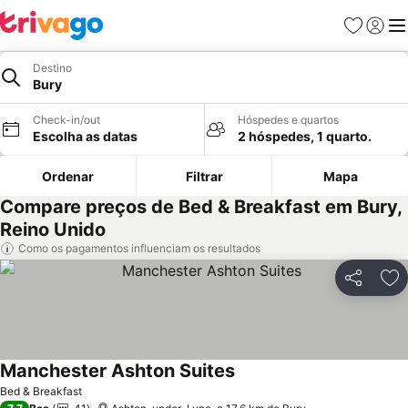
Favoritos
Iniciar
Me
Destino
Bury
Check-in/out
Hóspedes e quartos
Escolha as datas
2 hóspedes, 1 quarto.
Ordenar
Filtrar
Mapa
Compare preços de Bed & Breakfast em Bury,
Reino Unido
Como os pagamentos influenciam os resultados
Partilhar
Ad
Manchester Ashton Suites
Bed & Breakfast