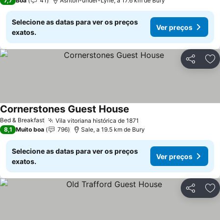
7,7
Boa
41
Ashton-under-Lyne, a 17.6 km de Bury
Selecione as datas para ver os preços
Ver preços
exatos.
Partilhar
Ad
Cornerstones Guest House
Bed & Breakfast
Vila vitoriana histórica de 1871
8,1
Muito boa
796
Sale, a 19.5 km de Bury
Selecione as datas para ver os preços
Ver preços
exatos.
Partilhar
Ad