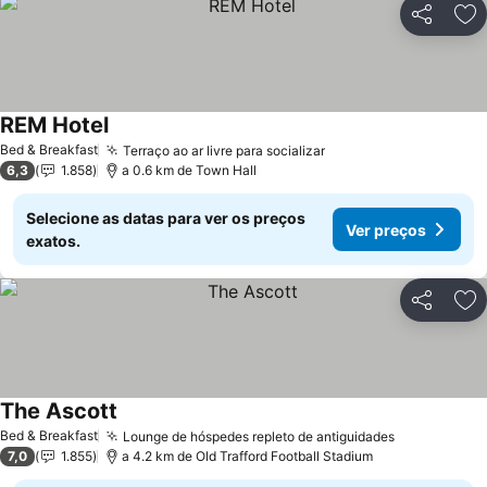
Partilhar
Ad
REM Hotel
Bed & Breakfast
Terraço ao ar livre para socializar
6,3
1.858
a 0.6 km de Town Hall
Selecione as datas para ver os preços
Ver preços
exatos.
Partilhar
Ad
The Ascott
Bed & Breakfast
Lounge de hóspedes repleto de antiguidades
7,0
1.855
a 4.2 km de Old Trafford Football Stadium