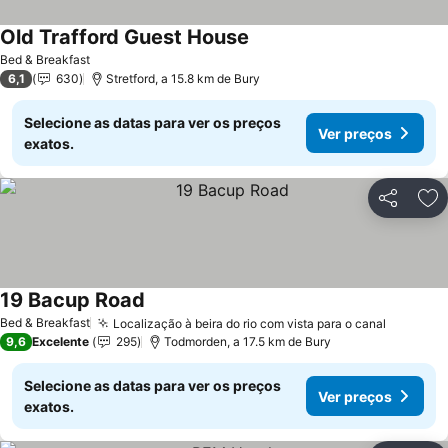
Old Trafford Guest House
Bed & Breakfast
6,1
630
Stretford, a 15.8 km de Bury
Selecione as datas para ver os preços
Ver preços
exatos.
Partilhar
Ad
19 Bacup Road
Bed & Breakfast
Localização à beira do rio com vista para o canal
9,6
Excelente
295
Todmorden, a 17.5 km de Bury
Selecione as datas para ver os preços
Ver preços
exatos.