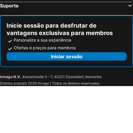
Droylsden, bed and breakfasts
Burscough, bed and breakfasts
Suporte
Knutsford, bed and breakfasts
Keighley, bed and breakfasts
Dewsbury, bed and breakfasts
Luddenden Foot, bed and breakfasts
Inicie sessão para desfrutar de
vantagens exclusivas para membros
Personalize a sua experiência
Ofertas e preços para membros
Iniciar sessão
trivago N.V.
, Kesselstraße 5 – 7, 40221 Düsseldorf, Alemanha
Direitos autorais 2026 trivago | Todos os direitos reservados.