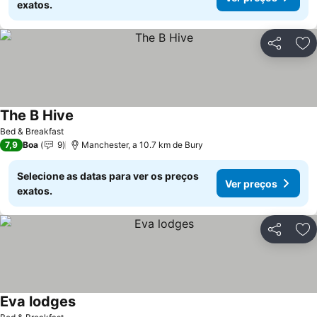
exatos.
Partilhar
Ad
The B Hive
Bed & Breakfast
7,9
Boa
9
Manchester, a 10.7 km de Bury
Selecione as datas para ver os preços
Ver preços
exatos.
Partilhar
Ad
Eva lodges