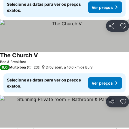
Selecione as datas para ver os preços
Ver preços
exatos.
Partilhar
Ad
The Church V
Bed & Breakfast
8,0
Muito boa
23
Droylsden, a 16.0 km de Bury
Selecione as datas para ver os preços
Ver preços
exatos.
Partilhar
Ad