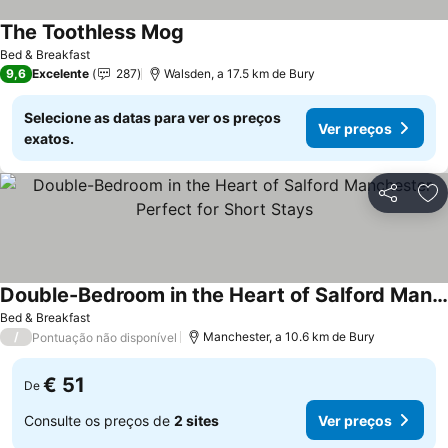
The Toothless Mog
Bed & Breakfast
9,6
Excelente
287
Walsden, a 17.5 km de Bury
Selecione as datas para ver os preços
Ver preços
exatos.
Partilhar
Ad
Double-Bedroom in the Heart of Salford Manchester Perfect for Short Stays
Bed & Breakfast
/
Manchester, a 10.6 km de Bury
Pontuação não disponível
€ 51
De
Consulte os preços de
2 sites
Ver preços