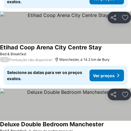
exatos.
Partilhar
Ad
Etihad Coop Arena City Centre Stay
Bed & Breakfast
/
Manchester, a 14.2 km de Bury
Pontuação não disponível
Selecione as datas para ver os preços
Ver preços
exatos.
Partilhar
Ad
Deluxe Double Bedroom Manchester
Bed & Breakfast