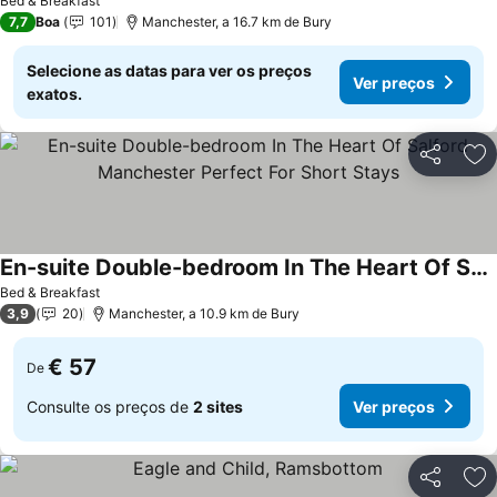
Bed & Breakfast
7,7
Boa
101
Manchester, a 16.7 km de Bury
Selecione as datas para ver os preços
Ver preços
exatos.
Partilhar
Ad
En-suite Double-bedroom In The Heart Of Salford Manchester Perfect For Short Stays
Bed & Breakfast
3,9
20
Manchester, a 10.9 km de Bury
€ 57
De
Consulte os preços de
2 sites
Ver preços
Partilhar
Ad