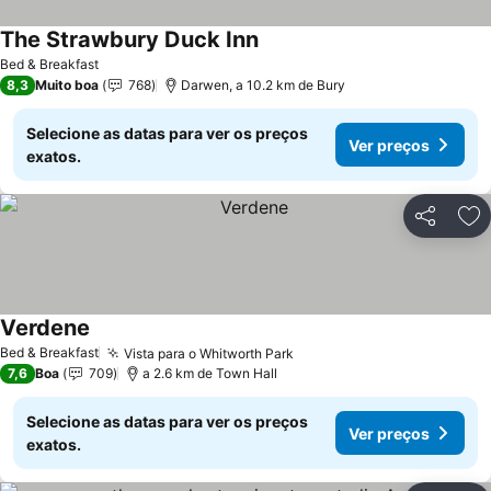
The Strawbury Duck Inn
Bed & Breakfast
8,3
Muito boa
768
Darwen, a 10.2 km de Bury
Selecione as datas para ver os preços
Ver preços
exatos.
Partilhar
Ad
Verdene
Bed & Breakfast
Vista para o Whitworth Park
7,6
Boa
709
a 2.6 km de Town Hall
Selecione as datas para ver os preços
Ver preços
exatos.