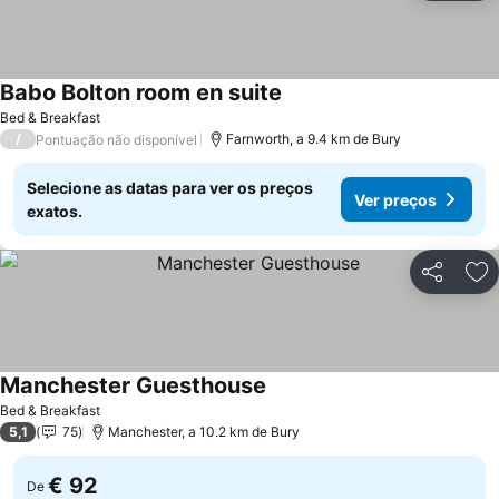
Babo Bolton room en suite
Bed & Breakfast
/
Farnworth, a 9.4 km de Bury
Pontuação não disponível
Selecione as datas para ver os preços
Ver preços
exatos.
Partilhar
Ad
Manchester Guesthouse
Bed & Breakfast
5,1
75
Manchester, a 10.2 km de Bury
€ 92
De