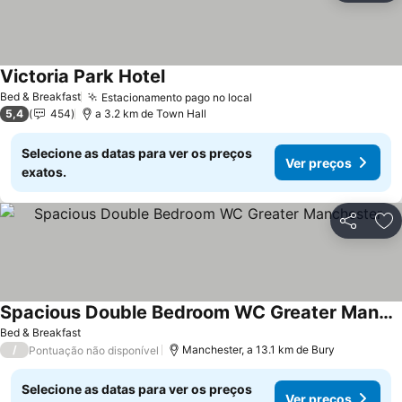
Victoria Park Hotel
Bed & Breakfast
Estacionamento pago no local
5,4
454
a 3.2 km de Town Hall
Selecione as datas para ver os preços
Ver preços
exatos.
Partilhar
Ad
Spacious Double Bedroom WC Greater Manchester
Bed & Breakfast
/
Manchester, a 13.1 km de Bury
Pontuação não disponível
Selecione as datas para ver os preços
Ver preços