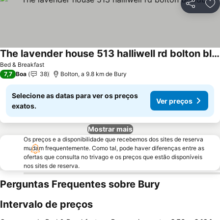
Partilhar
Ad
The lavender house 513 halliwell rd bolton bl18db
Bed & Breakfast
7,7
Boa
38
Bolton, a 9.8 km de Bury
Selecione as datas para ver os preços
Ver preços
exatos.
Mostrar mais
Os preços e a disponibilidade que recebemos dos sites de reserva
mudam frequentemente. Como tal, pode haver diferenças entre as
ofertas que consulta no trivago e os preços que estão disponíveis
nos sites de reserva.
Perguntas Frequentes sobre Bury
Intervalo de preços