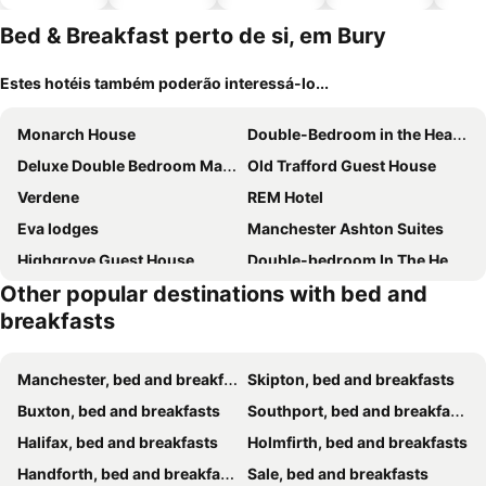
piscinas
animais
Bed & Breakfast perto de si, em Bury
Estes hotéis também poderão interessá-lo...
Monarch House
Double-Bedroom in the Heart of Salford Manchester Perfect for Short Stays
Deluxe Double Bedroom Manchester
Old Trafford Guest House
Verdene
REM Hotel
Eva lodges
Manchester Ashton Suites
Highgrove Guest House
Double-bedroom In The Heart Of Salford Manchester Perfect For Short Stays
Other popular destinations with bed and
Private Guesthouse
Kings Lodge
breakfasts
Poshval
Rubies, Firs Road, Sale
Cornerstones Guest House
Manchester, bed and breakfasts
Skipton, bed and breakfasts
Buxton, bed and breakfasts
Southport, bed and breakfasts
Halifax, bed and breakfasts
Holmfirth, bed and breakfasts
Handforth, bed and breakfasts
Sale, bed and breakfasts