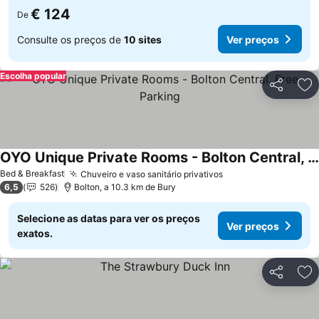
€ 124
De
Consulte os preços de
10 sites
Ver preços
Escolha popular
Partilhar
Ad
OYO Unique Private Rooms - Bolton Central, Free Parking
Bed & Breakfast
Chuveiro e vaso sanitário privativos
6,5
526
Bolton, a 10.3 km de Bury
Selecione as datas para ver os preços
Ver preços
exatos.
Partilhar
Ad