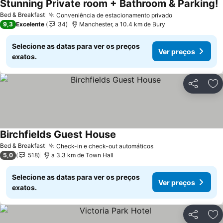
Stunning Private room + Bathroom & Parking!
Bed & Breakfast
Conveniência de estacionamento privado
9,3
Excelente
34
Manchester, a 10.4 km de Bury
Selecione as datas para ver os preços
Ver preços
exatos.
Partilhar
Ad
Birchfields Guest House
Bed & Breakfast
Check-in e check-out automáticos
5,0
518
a 3.3 km de Town Hall
Selecione as datas para ver os preços
Ver preços
exatos.
Partilhar
Ad