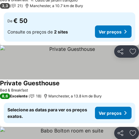
Oásis de jardim tranquilo
3,3
21
Manchester, a 10.7 km de Bury
€ 50
De
Consulte os preços de
2 sites
Ver preços
Partilhar
Ad
Private Guesthouse
Bed & Breakfast
8,6
Excelente
18
Manchester, a 13.8 km de Bury
Selecione as datas para ver os preços
Ver preços
exatos.
Partilhar
Ad