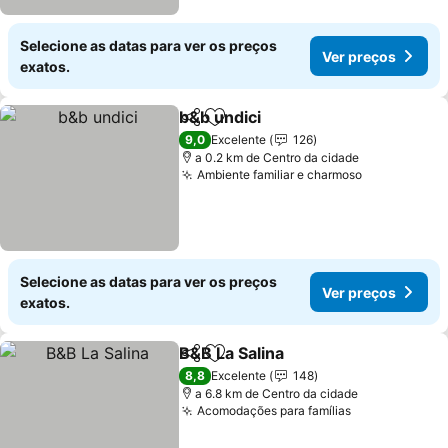
Selecione as datas para ver os preços
Ver preços
exatos.
b&b undici
Partilhar
Adicionar aos favoritos
Ver preços
9,0
Excelente
126
a 0.2 km de Centro da cidade
Ambiente familiar e charmoso
Ver preços
Selecione as datas para ver os preços
Ver preços
exatos.
B&B La Salina
Partilhar
Adicionar aos favoritos
Ver preços
8,8
Excelente
148
a 6.8 km de Centro da cidade
Acomodações para famílias
Ver preços