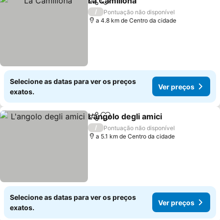
La Camillona
Partilhar
Adicionar aos favoritos
Ver preços
/
Pontuação não disponível
a 4.8 km de Centro da cidade
Selecione as datas para ver os preços
Ver preços
exatos.
L'angolo degli amici
Partilhar
Adicionar aos favoritos
Ver pr
/
Pontuação não disponível
a 5.1 km de Centro da cidade
Selecione as datas para ver os preços
Ver preços
exatos.