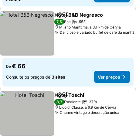
Hotel B&B Negresco
Partilhar
Adicionar aos favoritos
Ver p
7,5
Boa
552
Milano Marittima, a 3.1 km de Cérvia
Delicioso e variado buffet de café da manhã
€ 66
De
Consulte os preços de
3 sites
Ver preços
Hotel Toschi
Partilhar
Adicionar aos favoritos
Ver preços
8,7
Excelente
379
Lido di Classe, a 6.9 km de Cérvia
Charme vintage e decoração única
Ver pr