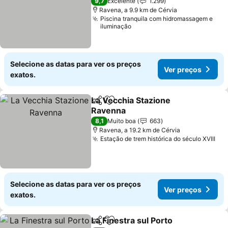
Ver preços
9,7
Excelente
1.299
Ravena, a 9.9 km de Cérvia
Piscina tranquila com hidromassagem e
iluminação
Selecione as datas para ver os preços
Ver preços
exatos.
La Vecchia Stazione
Partilhar
Adicionar aos favoritos
Ravenna
Ver preços
8,1
Muito boa
663
Ravena, a 19.2 km de Cérvia
Estação de trem histórica do século XVIII
Ver
Selecione as datas para ver os preços
Ver preços
exatos.
La Finestra sul Porto
Partilhar
Adicionar aos favoritos
Ver p