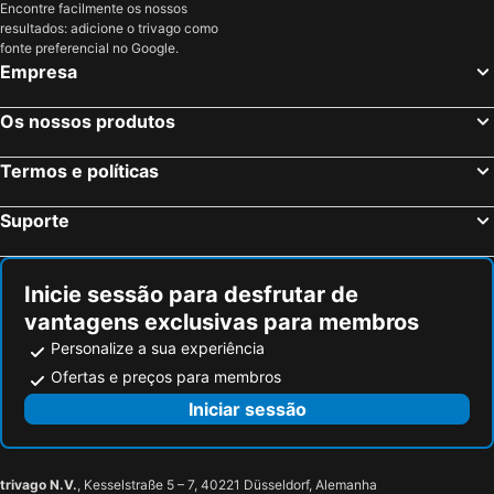
Encontre facilmente os nossos
San Leo, bed and breakfasts
Coriano, bed and breakfasts
resultados: adicione o trivago como
Novafeltria, bed and breakfasts
Castrocaro Terme e Terra del Sole, bed and breakfasts
fonte preferencial no Google.
Empresa
Torriana, bed and breakfasts
Borgo Maggiore, bed and breakfasts
Gambettola, bed and breakfasts
Sant'Agata Feltria, bed and breakfasts
Os nossos produtos
Saludecio, bed and breakfasts
Pennabilli, bed and breakfasts
Termos e políticas
Sassofeltrio, bed and breakfasts
Russi, bed and breakfasts
Misano Adriatico, bed and breakfasts
Savignano sul Rubicone, bed and breakfasts
Suporte
Bertinoro, bed and breakfasts
Punta Marina Terme, bed and breakfasts
Montecopiolo, bed and breakfasts
San Giovanni in Marignano, bed and breakfasts
Inicie sessão para desfrutar de
vantagens exclusivas para membros
Personalize a sua experiência
Ofertas e preços para membros
Iniciar sessão
trivago N.V.
, Kesselstraße 5 – 7, 40221 Düsseldorf, Alemanha