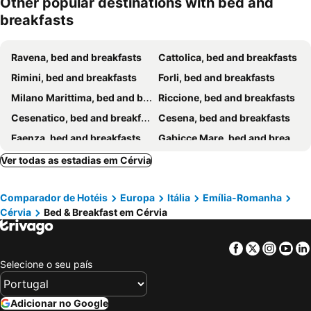
Other popular destinations with bed and
breakfasts
Ravena, bed and breakfasts
Cattolica, bed and breakfasts
Rimini, bed and breakfasts
Forli, bed and breakfasts
Milano Marittima, bed and breakfasts
Riccione, bed and breakfasts
Cesenatico, bed and breakfasts
Cesena, bed and breakfasts
Faenza, bed and breakfasts
Gabicce Mare, bed and breakfasts
Gradara, bed and breakfasts
Bellaria-Igea Marina, bed and breakfasts
Ver todas as estadias em Cérvia
Santarcangelo di Romagna, bed and breakfasts
Lugo, bed and breakfasts
Comparador de Hotéis
Europa
Itália
Emília-Romanha
Lido di Classe, bed and breakfasts
Brisighella, bed and breakfasts
Cérvia
Bed & Breakfast em Cérvia
San Marino, bed and breakfasts
Longiano, bed and breakfasts
Santa Sofia, bed and breakfasts
Alfonsine, bed and breakfasts
Facebook
Twitter
Insta
Yo
Cotignola, bed and breakfasts
Roncofreddo, bed and breakfasts
Selecione o seu país
Tavoleto, bed and breakfasts
Predappio, bed and breakfasts
Morciano di Romagna, bed and breakfasts
Verucchio, bed and breakfasts
Adicionar no Google