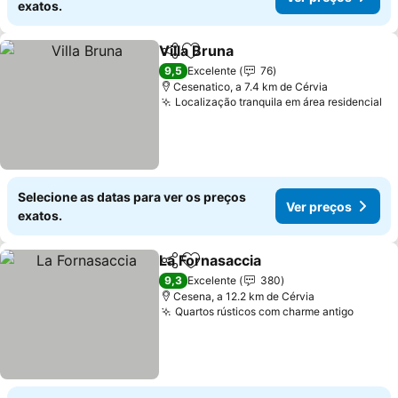
exatos.
Villa Bruna
Partilhar
Adicionar aos favoritos
Ver preços
9,5
Excelente
76
Cesenatico, a 7.4 km de Cérvia
Localização tranquila em área residencial
Ve
Selecione as datas para ver os preços
Ver preços
exatos.
La Fornasaccia
Partilhar
Adicionar aos favoritos
Ver preços
9,3
Excelente
380
Cesena, a 12.2 km de Cérvia
Quartos rústicos com charme antigo
Ver pr