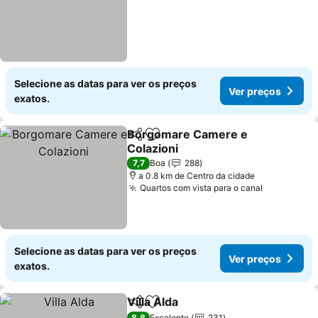
Selecione as datas para ver os preços
Ver preços
exatos.
Borgomare Camere e
Partilhar
Adicionar aos favoritos
Colazioni
Ver preços
7,7
Boa
288
a 0.8 km de Centro da cidade
Quartos com vista para o canal
Ver preço
Selecione as datas para ver os preços
Ver preços
exatos.
Villa Alda
Partilhar
Adicionar aos favoritos
Ver preços
8,8
Excelente
231