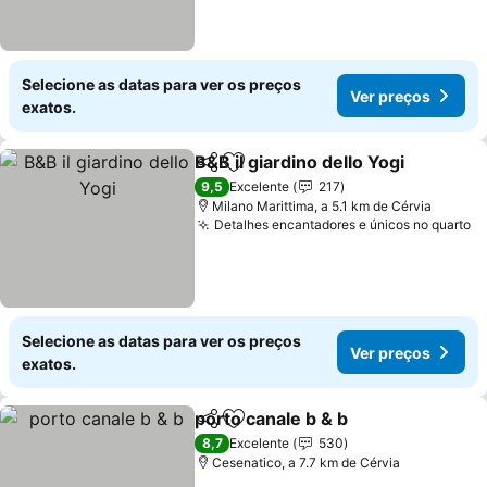
Selecione as datas para ver os preços
Ver preços
exatos.
B&B il giardino dello Yogi
Partilhar
Adicionar aos favoritos
V
9,5
Excelente
217
Milano Marittima, a 5.1 km de Cérvia
Detalhes encantadores e únicos no quarto
V
Selecione as datas para ver os preços
Ver preços
exatos.
porto canale b & b
Partilhar
Adicionar aos favoritos
Ver pre
8,7
Excelente
530
Cesenatico, a 7.7 km de Cérvia