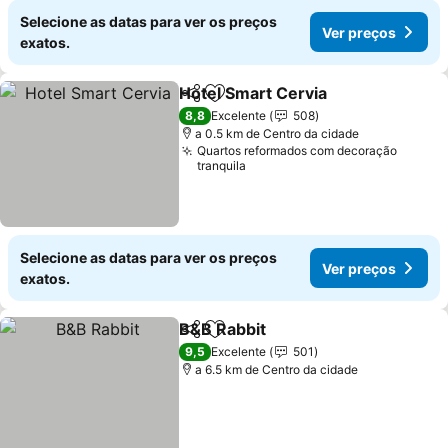
Selecione as datas para ver os preços
Ver preços
exatos.
Hotel Smart Cervia
Partilhar
Adicionar aos favoritos
Ver pre
8,8
Excelente
508
a 0.5 km de Centro da cidade
Quartos reformados com decoração
tranquila
Selecione as datas para ver os preços
Ver preços
exatos.
B&B Rabbit
Partilhar
Adicionar aos favoritos
Ver preços
9,5
Excelente
501
a 6.5 km de Centro da cidade