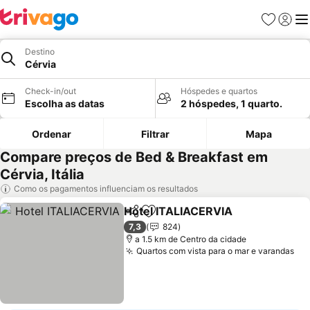
Favoritos
Iniciar
Me
Destino
Cérvia
Check-in/out
Hóspedes e quartos
Escolha as datas
2 hóspedes, 1 quarto.
Ordenar
Filtrar
Mapa
Compare preços de Bed & Breakfast em
Cérvia, Itália
Como os pagamentos influenciam os resultados
Hotel ITALIACERVIA
Partilhar
Adicionar aos favoritos
Ver p
7,3
824
a 1.5 km de Centro da cidade
Quartos com vista para o mar e varandas
Ve