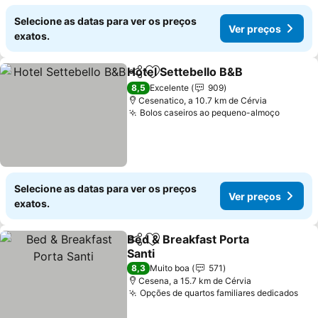
Selecione as datas para ver os preços
Ver preços
exatos.
Hotel Settebello B&B
Partilhar
Adicionar aos favoritos
Ver p
8,5
Excelente
909
Cesenatico, a 10.7 km de Cérvia
Bolos caseiros ao pequeno-almoço
Ver pr
Selecione as datas para ver os preços
Ver preços
exatos.
Bed & Breakfast Porta
Partilhar
Adicionar aos favoritos
Santi
Ver preços
8,3
Muito boa
571
Cesena, a 15.7 km de Cérvia
Opções de quartos familiares dedicados
Ver