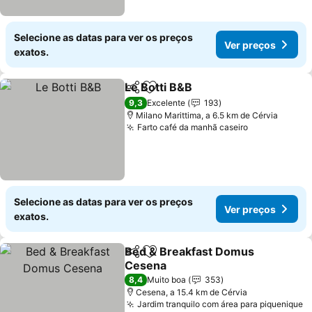
Selecione as datas para ver os preços
Ver preços
exatos.
Le Botti B&B
Partilhar
Adicionar aos favoritos
Ver preços
9,3
Excelente
193
Milano Marittima, a 6.5 km de Cérvia
Farto café da manhã caseiro
Ver preços
Selecione as datas para ver os preços
Ver preços
exatos.
Bed & Breakfast Domus
Partilhar
Adicionar aos favoritos
Cesena
Ver preços
8,4
Muito boa
353
Cesena, a 15.4 km de Cérvia
Jardim tranquilo com área para piquenique
V