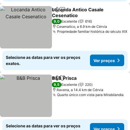
Locanda Antico Casale
Partilhar
Adicionar aos favoritos
Cesenatico
Ver preços
9,0
Excelente
616
Cesenatico, a 6.9 km de Cérvia
Propriedade familiar histórica do século XIX
V
Selecione as datas para ver os preços
Ver preços
exatos.
B&B Prisca
Partilhar
Adicionar aos favoritos
Ver preços
9,5
Excelente
220
Ravena, a 14.4 km de Cérvia
Quarto único com vista para Mirabilandia
Ve
Selecione as datas para ver os preços
Ver preços