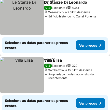
Le Stanze Di Leonardo
Partilhar
Adicionar aos favoritos
Ver
9,2
Excelente
434
Cesenatico, a 7.6 km de Cérvia
Edifício histórico no Canal Ponente
Ver pr
Selecione as datas para ver os preços
Ver preços
exatos.
Villa Elisa
Partilhar
Adicionar aos favoritos
Ver preços
9,3
Excelente
320
Gambettola, a 15.5 km de Cérvia
Propriedade moderna, construída
recentemente
Selecione as datas para ver os preços
Ver preços
exatos.