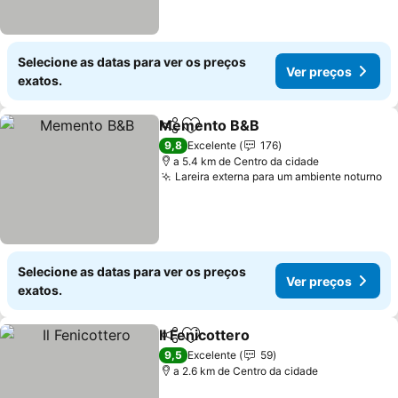
Selecione as datas para ver os preços
Ver preços
exatos.
Memento B&B
Partilhar
Adicionar aos favoritos
Ver preços
9,8
Excelente
176
a 5.4 km de Centro da cidade
Lareira externa para um ambiente noturno
Ve
Selecione as datas para ver os preços
Ver preços
exatos.
Il Fenicottero
Partilhar
Adicionar aos favoritos
Ver preços
9,5
Excelente
59
a 2.6 km de Centro da cidade