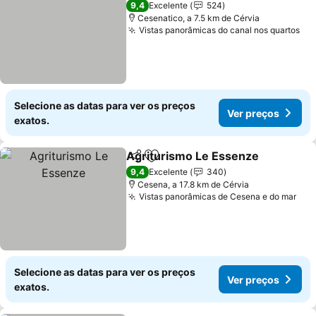
9,4
Excelente
524
Cesenatico, a 7.5 km de Cérvia
Vistas panorâmicas do canal nos quartos
Ve
Selecione as datas para ver os preços
Ver preços
exatos.
Agriturismo Le Essenze
Partilhar
Adicionar aos favoritos
Ve
9,4
Excelente
340
Cesena, a 17.8 km de Cérvia
Vistas panorâmicas de Cesena e do mar
Ver
Selecione as datas para ver os preços
Ver preços
exatos.