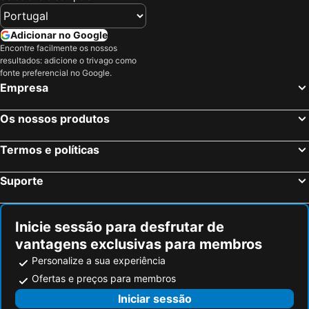
Quinta Arruba Guest House
Vila Cacela
Adicionar no Google
Quinta Alcarias
Terracotta Room
Encontre facilmente os nossos
Coração da Cidade
Low Cost
resultados: adicione o trivago como
fonte preferencial no Google.
Quinta Luz do Sol
Empresa
Os nossos produtos
Termos e políticas
Suporte
Inicie sessão para desfrutar de
vantagens exclusivas para membros
Personalize a sua experiência
Ofertas e preços para membros
Iniciar sessão