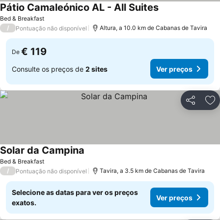
Pátio Camaleónico AL - All Suites
Ver preços
Bed & Breakfast
/
Altura, a 10.0 km de Cabanas de Tavira
Pontuação não disponível
€ 119
De
Consulte os preços de
2 sites
Ver preços
Partilhar
Ad
Solar da Campina
Ver preços
Bed & Breakfast
/
Tavira, a 3.5 km de Cabanas de Tavira
Pontuação não disponível
Selecione as datas para ver os preços
Ver preços
exatos.