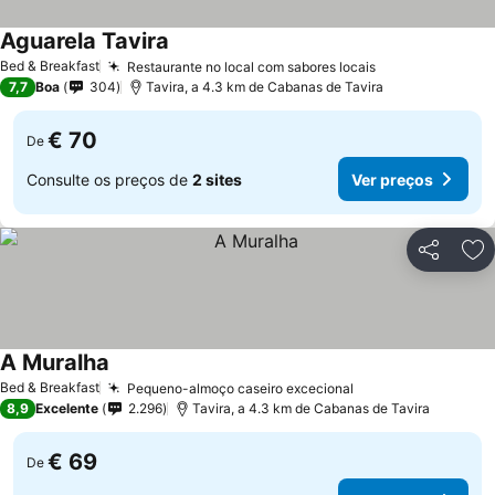
Aguarela Tavira
Ver preços
Bed & Breakfast
Restaurante no local com sabores locais
Ver preços
7,7
Boa
304
Tavira, a 4.3 km de Cabanas de Tavira
€ 70
De
Consulte os preços de
2 sites
Ver preços
Partilhar
Ad
A Muralha
Ver preços
Bed & Breakfast
Pequeno-almoço caseiro excecional
Ver preços
8,9
Excelente
2.296
Tavira, a 4.3 km de Cabanas de Tavira
€ 69
De