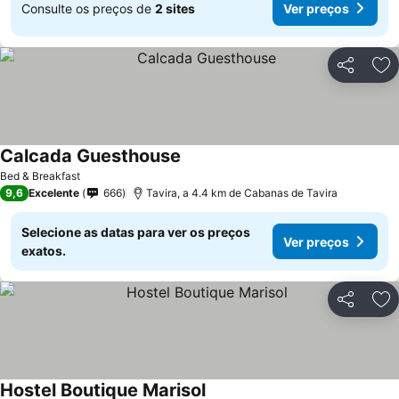
Consulte os preços de
2 sites
Ver preços
Partilhar
Ad
Calcada Guesthouse
Ver preços
Bed & Breakfast
9,6
Excelente
666
Tavira, a 4.4 km de Cabanas de Tavira
Selecione as datas para ver os preços
Ver preços
exatos.
Partilhar
Ad
Hostel Boutique Marisol