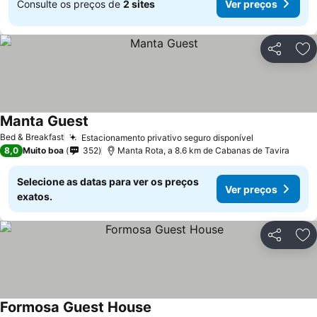
Consulte os preços de
2 sites
Ver preços
Partilhar
Ad
Manta Guest
Ver preços
Bed & Breakfast
Estacionamento privativo seguro disponível
Ver preços
8,0
Muito boa
352
Manta Rota, a 8.6 km de Cabanas de Tavira
Selecione as datas para ver os preços
Ver preços
exatos.
Partilhar
Ad
Formosa Guest House
Ver preços