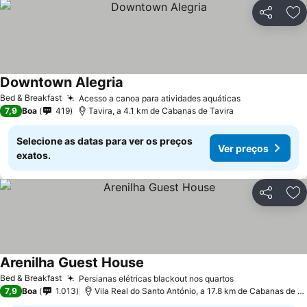
Partilhar
Ad
Downtown Alegria
Ver preços
Bed & Breakfast
Acesso a canoa para atividades aquáticas
Ver preços
7,9
Boa
419
Tavira, a 4.1 km de Cabanas de Tavira
Selecione as datas para ver os preços
Ver preços
exatos.
Partilhar
Ad
Arenilha Guest House
Ver preços
Bed & Breakfast
Persianas elétricas blackout nos quartos
Ver preços
7,9
Boa
1.013
Vila Real do Santo António, a 17.8 km de Cabanas de Ta