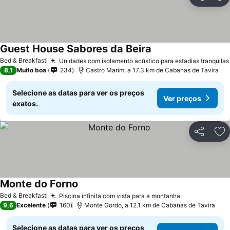
Partilhar
Ad
Guest House Sabores da Beira
Ver preços
Bed & Breakfast
Unidades com isolamento acústico para estadias tranquilas
8,1
Muito boa
234
Castro Marim, a 17.3 km de Cabanas de Tavira
Selecione as datas para ver os preços
Ver preços
exatos.
Partilhar
Ad
Monte do Forno
Ver preços
Bed & Breakfast
Piscina infinita com vista para a montanha
Ver preços
9,6
Excelente
160
Monte Gordo, a 12.1 km de Cabanas de Tavira
Selecione as datas para ver os preços