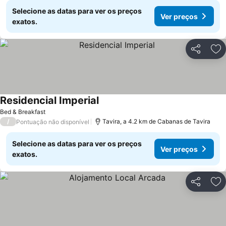
Selecione as datas para ver os preços
Ver preços
exatos.
Partilhar
Ad
Residencial Imperial
Ver preços
Bed & Breakfast
/
Tavira, a 4.2 km de Cabanas de Tavira
Pontuação não disponível
Selecione as datas para ver os preços
Ver preços
exatos.
Partilhar
Ad