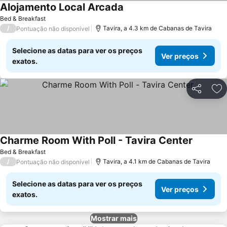
Alojamento Local Arcada
Ver preços
Bed & Breakfast
/
Tavira, a 4.3 km de Cabanas de Tavira
Pontuação não disponível
Selecione as datas para ver os preços
Ver preços
exatos.
Partilhar
Ad
Charme Room With Poll - Tavira Center
Ver preç
Bed & Breakfast
/
Tavira, a 4.1 km de Cabanas de Tavira
Pontuação não disponível
Selecione as datas para ver os preços
Ver preços
exatos.
Mostrar mais