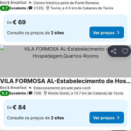
Bed & Breakfast
Centro histórico perto da Ponte Romana
Ver preços
8,7
Excelente
2.125
Tavira, a 4.3 km de Cabanas de Tavira
€ 69
De
Consulte os preços de
2 sites
Ver preços
Partilhar
Ad
VILA FORMOSA AL-Estabelecimento de Hospedagem,Quartos-Rooms
Ver preços
Bed & Breakfast
Estacionamento privado para você
Ver preços
9,3
Excelente
759
Monte Gordo, a 14.7 km de Cabanas de Tavira
€ 84
De
Consulte os preços de
2 sites
Ver preços