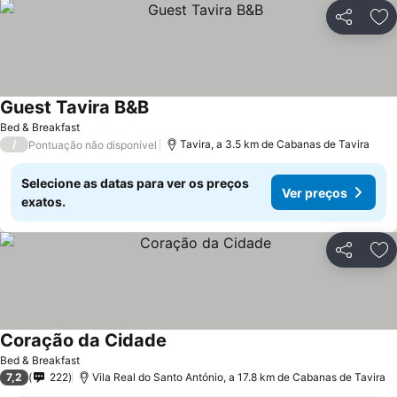
Partilhar
Ad
Guest Tavira B&B
Ver preços
Bed & Breakfast
/
Tavira, a 3.5 km de Cabanas de Tavira
Pontuação não disponível
Selecione as datas para ver os preços
Ver preços
exatos.
Partilhar
Ad
Coração da Cidade
Ver preços
Bed & Breakfast
7,2
222
Vila Real do Santo António, a 17.8 km de Cabanas de Tavira