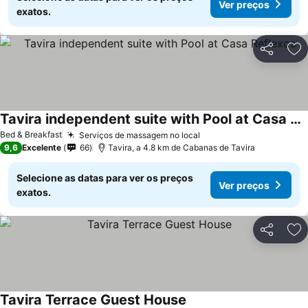
Ver preços
exatos.
Partilhar
Ad
Tavira independent suite with Pool at Casa Reflexos
Ver preços
Bed & Breakfast
Serviços de massagem no local
Ver preços
9,6
Excelente
66
Tavira, a 4.8 km de Cabanas de Tavira
Selecione as datas para ver os preços
Ver preços
exatos.
Partilhar
Ad
Tavira Terrace Guest House
Ver preços