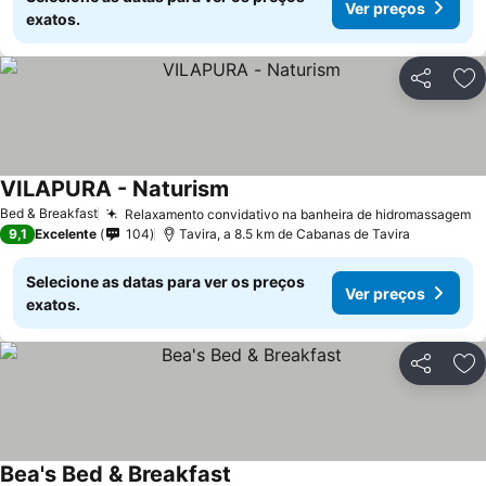
Ver preços
exatos.
Partilhar
Ad
VILAPURA - Naturism
Ver preços
Bed & Breakfast
Relaxamento convidativo na banheira de hidromassagem
V
9,1
Excelente
104
Tavira, a 8.5 km de Cabanas de Tavira
Selecione as datas para ver os preços
Ver preços
exatos.
Partilhar
Ad
Bea's Bed & Breakfast