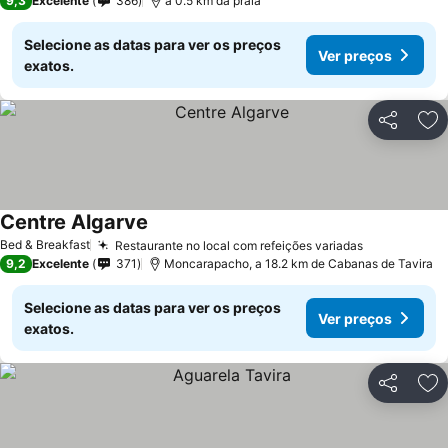
9,3
Excelente
386
a 0.5 km da praia
Selecione as datas para ver os preços
Ver preços
exatos.
Partilhar
Ad
Centre Algarve
Ver preços
Bed & Breakfast
Restaurante no local com refeições variadas
Ver preços
9,2
Excelente
371
Moncarapacho, a 18.2 km de Cabanas de Tavira
Selecione as datas para ver os preços
Ver preços
exatos.
Partilhar
Ad