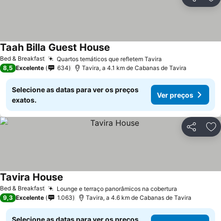
Partilhar
Ad
Taah Billa Guest House
Ver preços
Bed & Breakfast
Quartos temáticos que refletem Tavira
Ver preços
8,5
Excelente
634
Tavira, a 4.1 km de Cabanas de Tavira
Selecione as datas para ver os preços
Ver preços
exatos.
Partilhar
Ad
Tavira House
Ver preços
Bed & Breakfast
Lounge e terraço panorâmicos na cobertura
Ver preços
9,3
Excelente
1.063
Tavira, a 4.6 km de Cabanas de Tavira
Selecione as datas para ver os preços