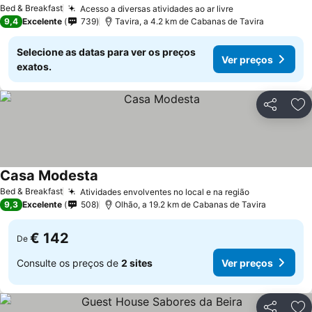
Ver preços
Bed & Breakfast
Acesso a diversas atividades ao ar livre
Ver preços
9,4
Excelente
739
Tavira, a 4.2 km de Cabanas de Tavira
Selecione as datas para ver os preços
Ver preços
exatos.
Partilhar
Ad
Casa Modesta
Ver preços
Bed & Breakfast
Atividades envolventes no local e na região
Ver preços
9,3
Excelente
508
Olhão, a 19.2 km de Cabanas de Tavira
€ 142
De
Consulte os preços de
2 sites
Ver preços