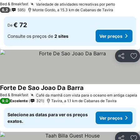
Ver preços
Bed & Breakfast
Variedade de atividades recreativas por perto
Ver preço
6,2
595
Monte Gordo, a 15.3 km de Cabanas de Tavira
€ 72
De
Consulte os preços de
2 sites
Ver preços
Partilhar
Ad
Forte De Sao Joao Da Barra
Ver preços
Bed & Breakfast
Café da manhã com vista para o oceano em antiga capela
V
9,0
Excelente
321
Tavira, a 1.1 km de Cabanas de Tavira
Selecione as datas para ver os preços
Ver preços
exatos.