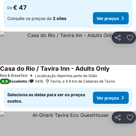
€ 47
De
Consulte os preços de
2 sites
Ver preços
Partilhar
Ad
Casa do Rio / Tavira Inn - Adults Only
Ver preços
Bed & Breakfast
Localização ribeirinha perto do Gilão
Ver preços
8,6
Excelente
549
Tavira, a 4.6 km de Cabanas de Tavira
Selecione as datas para ver os preços
Ver preços
exatos.
Partilhar
Ad