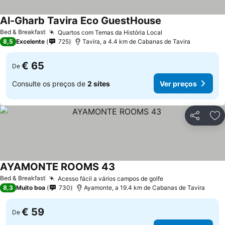
Al-Gharb Tavira Eco GuestHouse
Ver preços
Bed & Breakfast
Quartos com Temas da História Local
Ver preços
8,5
Excelente
725
Tavira, a 4.4 km de Cabanas de Tavira
€ 65
De
Consulte os preços de
2 sites
Ver preços
Partilhar
Ad
AYAMONTE ROOMS 43
Ver preços
Bed & Breakfast
Acesso fácil a vários campos de golfe
Ver preços
8,3
Muito boa
730
Ayamonte, a 19.4 km de Cabanas de Tavira
€ 59
De