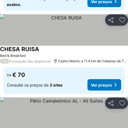
Ver preços
exatos.
Partilhar
Ad
CHESA RUISA
Ver preços
Bed & Breakfast
/
Castro Marim, a 11.4 km de Cabanas de Tav
Pontuação não disponível
€ 70
De
Consulte os preços de
2 sites
Ver preços
Partilhar
Ad