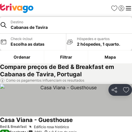
Favoritos
Iniciar
Me
Destino
Cabanas de Tavira
Check-in/out
Hóspedes e quartos
Escolha as datas
2 hóspedes, 1 quarto.
Ordenar
Filtrar
Mapa
Compare preços de Bed & Breakfast em
Cabanas de Tavira, Portugal
Como os pagamentos influenciam os resultados
Partilhar
Ad
Casa Viana - Guesthouse
Ver preços
Bed & Breakfast
Edifício rosa histórico
Ver preços