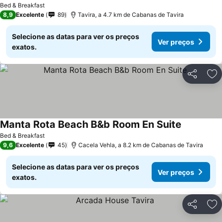
Bed & Breakfast
8,9
Excelente
89
Tavira, a 4.7 km de Cabanas de Tavira
Selecione as datas para ver os preços
Ver preços
exatos.
Partilhar
Ad
Manta Rota Beach B&b Room En Suite
Ver preços
Bed & Breakfast
9,6
Excelente
45
Cacela Vehla, a 8.2 km de Cabanas de Tavira
Selecione as datas para ver os preços
Ver preços
exatos.
Partilhar
Ad