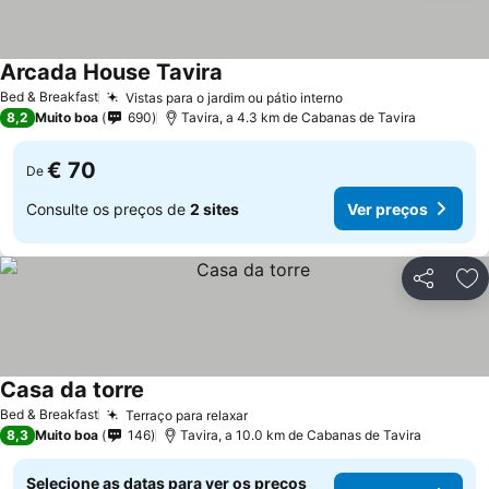
Arcada House Tavira
Ver preços
Bed & Breakfast
Vistas para o jardim ou pátio interno
Ver preços
8,2
Muito boa
690
Tavira, a 4.3 km de Cabanas de Tavira
€ 70
De
Consulte os preços de
2 sites
Ver preços
Partilhar
Ad
Casa da torre
Ver preços
Bed & Breakfast
Terraço para relaxar
Ver preços
8,3
Muito boa
146
Tavira, a 10.0 km de Cabanas de Tavira
Selecione as datas para ver os preços