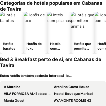
Categorias de hotéis populares em Cabanas
de Tavira
Hotéis
Hotéis de
Hotéis
Hotéis que
Hoté
baratos
luxo
com
permitem
com 
piscinas
animais
Bed & Breakfast perto de si, em Cabanas de
Tavira
Estes hotéis também poderão interessá-lo...
A Muralha
Arenilha Guest House
VILA FORMOSA AL-Estabelecimento de Hospedagem,Quartos-Rooms
Hostel Boutique Marisol
Manta Guest
AYAMONTE ROOMS 43