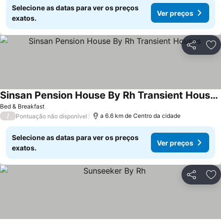
Selecione as datas para ver os preços
Ver preços
exatos.
Partilhar
Ad
Sinsan Pension House By Rh Transient Houses
Bed & Breakfast
/
a 6.6 km de Centro da cidade
Pontuação não disponível
Selecione as datas para ver os preços
Ver preços
exatos.
Partilhar
Ad