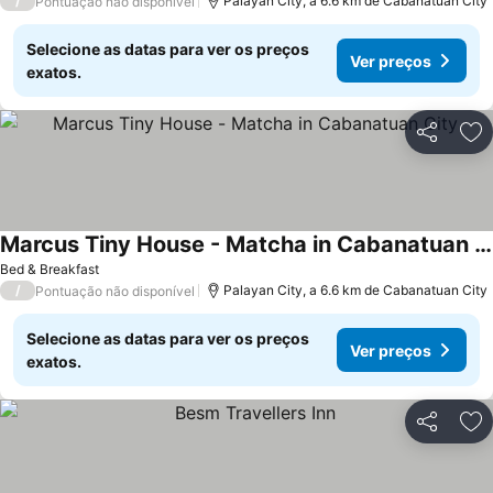
/
Palayan City, a 6.6 km de Cabanatuan City
Pontuação não disponível
Selecione as datas para ver os preços
Ver preços
exatos.
Partilhar
Ad
Marcus Tiny House - Matcha in Cabanatuan City
Bed & Breakfast
/
Palayan City, a 6.6 km de Cabanatuan City
Pontuação não disponível
Selecione as datas para ver os preços
Ver preços
exatos.
Partilhar
Ad