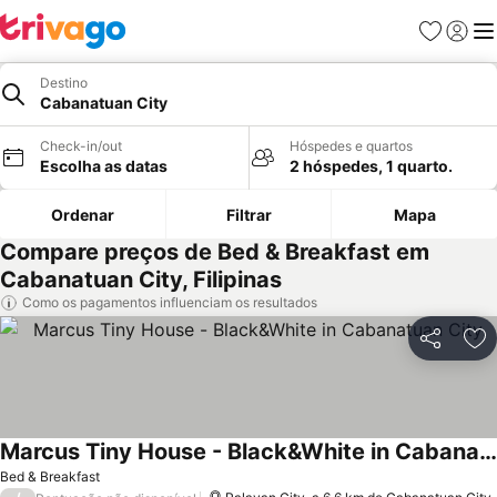
Favoritos
Iniciar
Me
Destino
Cabanatuan City
Check-in/out
Hóspedes e quartos
Escolha as datas
2 hóspedes, 1 quarto.
Ordenar
Filtrar
Mapa
Compare preços de Bed & Breakfast em
Cabanatuan City, Filipinas
Como os pagamentos influenciam os resultados
Partilhar
Ad
Marcus Tiny House - Black&White in Cabanatuan City
Bed & Breakfast