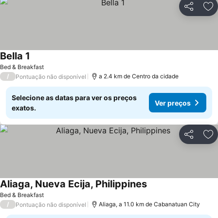
Partilhar
Ad
Bella 1
Bed & Breakfast
/
a 2.4 km de Centro da cidade
Pontuação não disponível
Selecione as datas para ver os preços
Ver preços
exatos.
Partilhar
Ad
Aliaga, Nueva Ecija, Philippines
Bed & Breakfast
/
Aliaga, a 11.0 km de Cabanatuan City
Pontuação não disponível