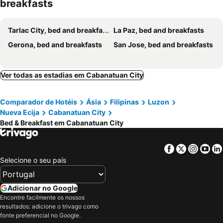
breakfasts
Tarlac City, bed and breakfasts
La Paz, bed and breakfasts
Gerona, bed and breakfasts
San Jose, bed and breakfasts
Ver todas as estadias em Cabanatuan City
Comparador de Hotéis
Ásia
Filipinas
Luzon
Nueva Ecija
Cabanatuan City
Bed & Breakfast em Cabanatuan City
Facebook
Twitter
Insta
Yo
Selecione o seu país
Adicionar no Google
Encontre facilmente os nossos
resultados: adicione o trivago como
fonte preferencial no Google.