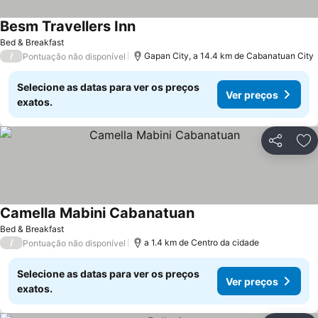
Besm Travellers Inn
Bed & Breakfast
/
Gapan City, a 14.4 km de Cabanatuan City
Pontuação não disponível
Selecione as datas para ver os preços
Ver preços
exatos.
Partilhar
Ad
Camella Mabini Cabanatuan
Bed & Breakfast
/
a 1.4 km de Centro da cidade
Pontuação não disponível
Selecione as datas para ver os preços
Ver preços
exatos.