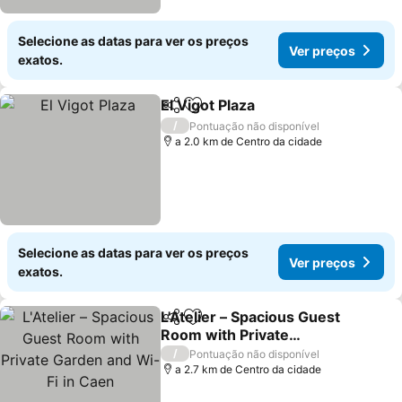
Selecione as datas para ver os preços
Ver preços
exatos.
El Vigot Plaza
Partilhar
Adicionar aos favoritos
/
Pontuação não disponível
a 2.0 km de Centro da cidade
Selecione as datas para ver os preços
Ver preços
exatos.
L'Atelier – Spacious Guest
Partilhar
Adicionar aos favoritos
Room with Private
Garden and Wi-Fi in Caen
/
Pontuação não disponível
a 2.7 km de Centro da cidade