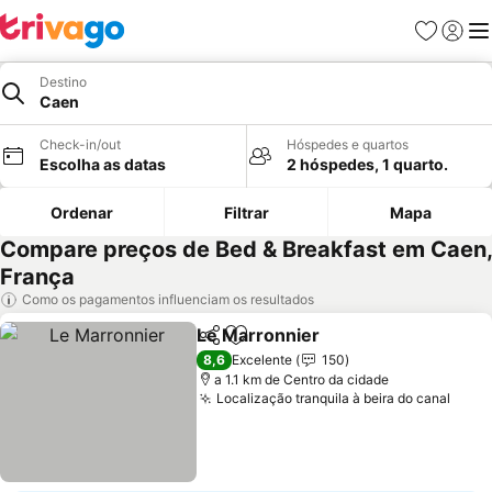
Favoritos
Iniciar
Me
Destino
Caen
Check-in/out
Hóspedes e quartos
Escolha as datas
2 hóspedes, 1 quarto.
Ordenar
Filtrar
Mapa
Compare preços de Bed & Breakfast em Caen,
França
Como os pagamentos influenciam os resultados
Le Marronnier
Partilhar
Adicionar aos favoritos
8,6
Excelente
150
a 1.1 km de Centro da cidade
Localização tranquila à beira do canal