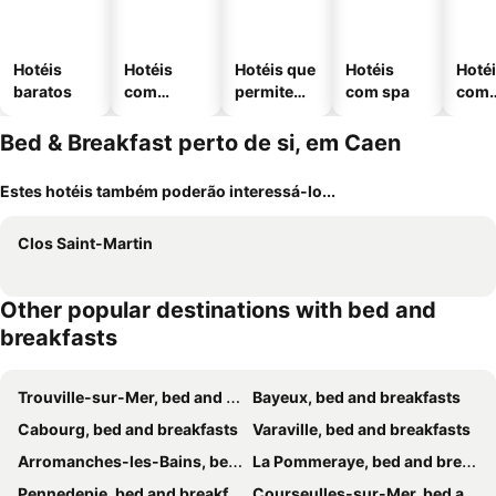
Hotéis
Hotéis
Hotéis que
Hotéis
Hoté
baratos
com
permitem
com spa
com
piscinas
animais
esta
ment
Bed & Breakfast perto de si, em Caen
Estes hotéis também poderão interessá-lo...
Clos Saint-Martin
Other popular destinations with bed and
breakfasts
Trouville-sur-Mer, bed and breakfasts
Bayeux, bed and breakfasts
Cabourg, bed and breakfasts
Varaville, bed and breakfasts
Arromanches-les-Bains, bed and breakfasts
La Pommeraye, bed and breakfasts
Pennedepie, bed and breakfasts
Courseulles-sur-Mer, bed and breakfasts