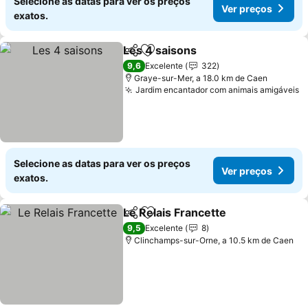
Selecione as datas para ver os preços
Ver preços
exatos.
Les 4 saisons
Partilhar
Adicionar aos favoritos
9,6
Excelente
322
Graye-sur-Mer, a 18.0 km de Caen
Jardim encantador com animais amigáveis
Selecione as datas para ver os preços
Ver preços
exatos.
Le Relais Francette
Partilhar
Adicionar aos favoritos
9,5
Excelente
8
Clinchamps-sur-Orne, a 10.5 km de Caen