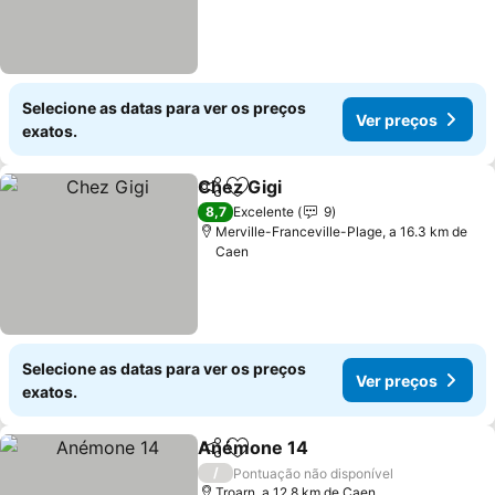
Selecione as datas para ver os preços
Ver preços
exatos.
Chez Gigi
Partilhar
Adicionar aos favoritos
8,7
Excelente
9
Merville-Franceville-Plage, a 16.3 km de
Caen
Selecione as datas para ver os preços
Ver preços
exatos.
Anémone 14
Partilhar
Adicionar aos favoritos
/
Pontuação não disponível
Troarn, a 12.8 km de Caen