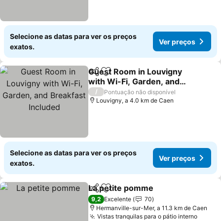
Selecione as datas para ver os preços
Ver preços
exatos.
Guest Room in Louvigny
Partilhar
Adicionar aos favoritos
with Wi-Fi, Garden, and
Breakfast Included
/
Pontuação não disponível
Louvigny, a 4.0 km de Caen
Selecione as datas para ver os preços
Ver preços
exatos.
La petite pomme
Partilhar
Adicionar aos favoritos
9,2
Excelente
70
Hermanville-sur-Mer, a 11.3 km de Caen
Vistas tranquilas para o pátio interno