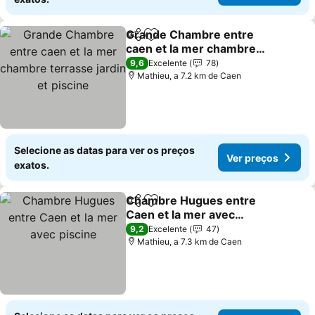
Grande Chambre entre
Partilhar
Adicionar aos favoritos
caen et la mer chambre
terrasse jardin et piscine
9,6
Excelente
78
Mathieu, a 7.2 km de Caen
Selecione as datas para ver os preços
Ver preços
exatos.
Chambre Hugues entre
Partilhar
Adicionar aos favoritos
Caen et la mer avec
piscine
9,2
Excelente
47
Mathieu, a 7.3 km de Caen