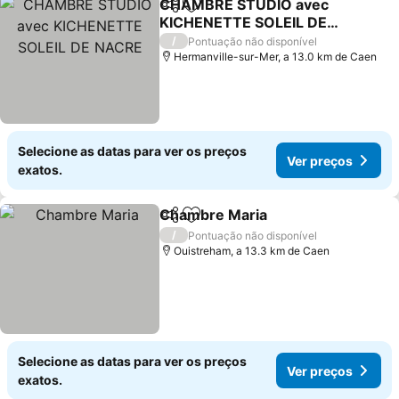
CHAMBRE STUDIO avec
Partilhar
Adicionar aos favoritos
KICHENETTE SOLEIL DE
NACRE
/
Pontuação não disponível
Hermanville-sur-Mer, a 13.0 km de Caen
Selecione as datas para ver os preços
Ver preços
exatos.
Chambre Maria
Partilhar
Adicionar aos favoritos
/
Pontuação não disponível
Ouistreham, a 13.3 km de Caen
Selecione as datas para ver os preços
Ver preços
exatos.