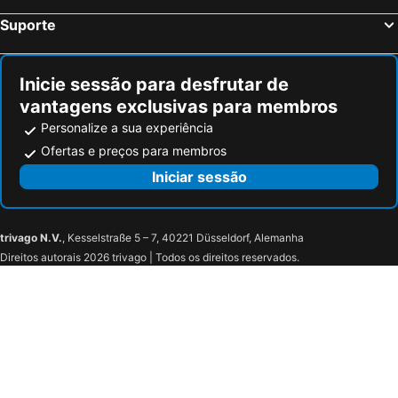
Tracy-sur-Mer, bed and breakfasts
Saint-Amand, bed and breakfasts
Suporte
Saint-Pierre-sur-Dives, bed and breakfasts
Bazenville, bed and breakfasts
Putanges-Pont-Écrepin, bed and breakfasts
Nonant, bed and breakfasts
Inicie sessão para desfrutar de
vantagens exclusivas para membros
Personalize a sua experiência
Ofertas e preços para membros
Iniciar sessão
trivago N.V.
, Kesselstraße 5 – 7, 40221 Düsseldorf, Alemanha
Direitos autorais 2026 trivago | Todos os direitos reservados.