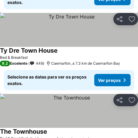
exatos.
Partilhar
Ad
Ty Dre Town House
Ver preços
Bed & Breakfast
9,2
Excelente
449
Caernarfon, a 7.3 km de Caernarfon Bay
Selecione as datas para ver os preços
Ver preços
exatos.
Partilhar
Ad
The Townhouse
Ver preços