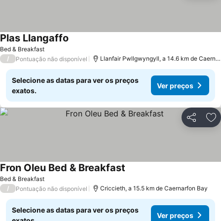
Plas Llangaffo
Ver preços
Bed & Breakfast
/
Llanfair Pwllgwyngyll, a 14.6 km de Caerna
Pontuação não disponível
Selecione as datas para ver os preços
Ver preços
exatos.
Partilhar
Ad
Fron Oleu Bed & Breakfast
Ver preços
Bed & Breakfast
/
Criccieth, a 15.5 km de Caernarfon Bay
Pontuação não disponível
Selecione as datas para ver os preços
Ver preços
exatos.