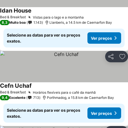
Idan House
Ver preços
Bed & Breakfast
Vistas para o lago e a montanha
Ver preços
8,3
Muito boa
1.143
Llanberis, a 14.5 km de Caernarfon Bay
Selecione as datas para ver os preços
Ver preços
exatos.
Partilhar
Ad
Cefn Uchaf
Ver preços
Bed & Breakfast
Horários flexíveis para o café da manhã
Ver preços
9,4
Excelente
713
Porthmadog, a 15.8 km de Caernarfon Bay
Selecione as datas para ver os preços
Ver preços
exatos.