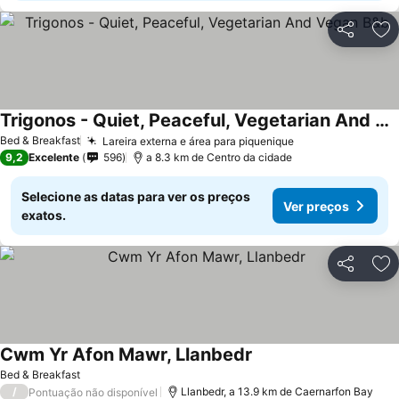
Partilhar
Ad
Trigonos - Quiet, Peaceful, Vegetarian And Vegan B&b
Ver preços
Bed & Breakfast
Lareira externa e área para piquenique
Ver preços
9,2
Excelente
596
a 8.3 km de Centro da cidade
Selecione as datas para ver os preços
Ver preços
exatos.
Partilhar
Ad
Cwm Yr Afon Mawr, Llanbedr
Ver preços
Bed & Breakfast
/
Llanbedr, a 13.9 km de Caernarfon Bay
Pontuação não disponível