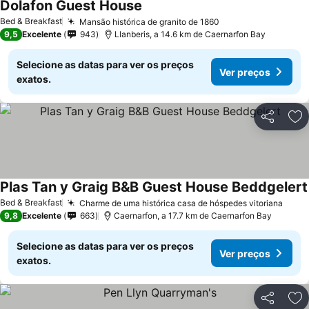
Dolafon Guest House
Ver preços
Bed & Breakfast
Mansão histórica de granito de 1860
Ver preços
9,5
Excelente
943
Llanberis, a 14.6 km de Caernarfon Bay
Selecione as datas para ver os preços
Ver preços
exatos.
Partilhar
Ad
Plas Tan y Graig B&B Guest House Beddgelert
Bed & Breakfast
Charme de uma histórica casa de hóspedes vitoriana
Ver 
9,8
Excelente
663
Caernarfon, a 17.7 km de Caernarfon Bay
Selecione as datas para ver os preços
Ver preços
exatos.
Partilhar
Ad