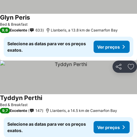
Glyn Peris
Ver preços
Bed & Breakfast
9,6
Excelente
633
Llanberis, a 13.8 km de Caernarfon Bay
Selecione as datas para ver os preços
Ver preços
exatos.
Partilhar
Ad
Tyddyn Perthi
Ver preços
Bed & Breakfast
9,7
Excelente
147
Llanberis, a 14.5 km de Caernarfon Bay
Selecione as datas para ver os preços
Ver preços
exatos.