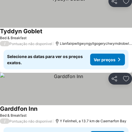
Partilhar
Ad
Tyddyn Goblet
Ver preços
Bed & Breakfast
/
Llanfairpwllgwyngyllgogerychwyrndrobwllll
Pontuação não disponível
Selecione as datas para ver os preços
Ver preços
exatos.
Partilhar
Ad
Garddfon Inn
Ver preços
Bed & Breakfast
/
Y Felinheli, a 13.7 km de Caernarfon Bay
Pontuação não disponível