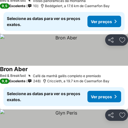
Bed & Breakfast
Vistas panorâmicas da montanha
Ver preços
9,5
Excelente
10
Beddgelert, a 17.6 km de Caernarfon Bay
Selecione as datas para ver os preços
Ver preços
exatos.
Partilhar
Ad
Bron Aber
Ver preços
Bed & Breakfast
Café da manhã galês completo e premiado
Ver preços
9,8
Excelente
248
Criccieth, a 19.7 km de Caernarfon Bay
Selecione as datas para ver os preços
Ver preços
exatos.
Partilhar
Ad