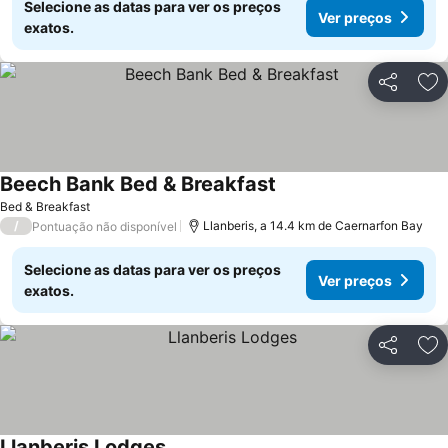
Selecione as datas para ver os preços
Ver preços
exatos.
Partilhar
Ad
Beech Bank Bed & Breakfast
Ver preços
Bed & Breakfast
/
Llanberis, a 14.4 km de Caernarfon Bay
Pontuação não disponível
Selecione as datas para ver os preços
Ver preços
exatos.
Partilhar
Ad
Llanberis Lodges