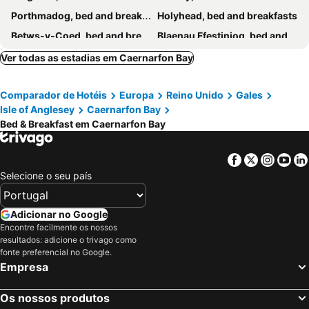
Porthmadog, bed and breakfasts
Holyhead, bed and breakfasts
Betws-y-Coed, bed and breakfasts
Blaenau Ffestiniog, bed and breakfasts
Llangefni, bed and breakfasts
Llanberis, bed and breakfasts
Ver todas as estadias em Caernarfon Bay
Bangor, bed and breakfasts
Cemaes, bed and breakfasts
Comparador de Hotéis
Europa
Reino Unido
Gales
Abersoch, bed and breakfasts
Benllech, bed and breakfasts
Isle of Anglesey
Caernarfon Bay
Pwllheli, bed and breakfasts
Criccieth, bed and breakfasts
Bed & Breakfast em Caernarfon Bay
Harlech, bed and breakfasts
Caernarfon, bed and breakfasts
Amlwch, bed and breakfasts
Beaumaris, bed and breakfasts
Facebook
Twitter
Insta
Yo
Selecione o seu país
Dyffryn Ardudwy, bed and breakfasts
Nefyn, bed and breakfasts
Trearddur Bay, bed and breakfasts
Pentraeth, bed and breakfasts
Adicionar no Google
Beddgelert, bed and breakfasts
Llanfaethlu, bed and breakfasts
Encontre facilmente os nossos
Llanfairfechan, bed and breakfasts
Menai Bridge, bed and breakfasts
resultados: adicione o trivago como
fonte preferencial no Google.
Empresa
Os nossos produtos