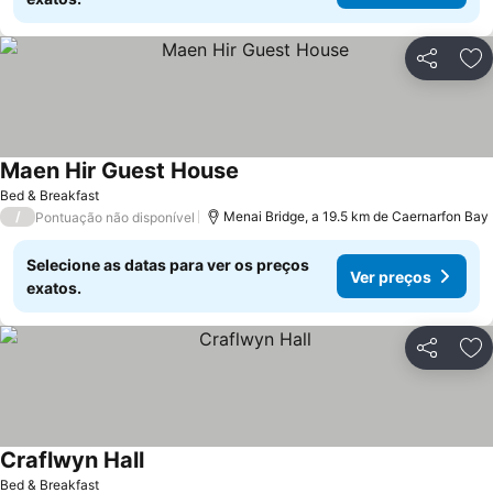
Partilhar
Ad
Maen Hir Guest House
Ver preços
Bed & Breakfast
/
Menai Bridge, a 19.5 km de Caernarfon Bay
Pontuação não disponível
Selecione as datas para ver os preços
Ver preços
exatos.
Partilhar
Ad
Craflwyn Hall
Ver preços
Bed & Breakfast