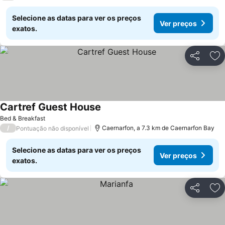
Selecione as datas para ver os preços
Ver preços
exatos.
Partilhar
Ad
Cartref Guest House
Ver preços
Bed & Breakfast
/
Caernarfon, a 7.3 km de Caernarfon Bay
Pontuação não disponível
Selecione as datas para ver os preços
Ver preços
exatos.
Partilhar
Ad