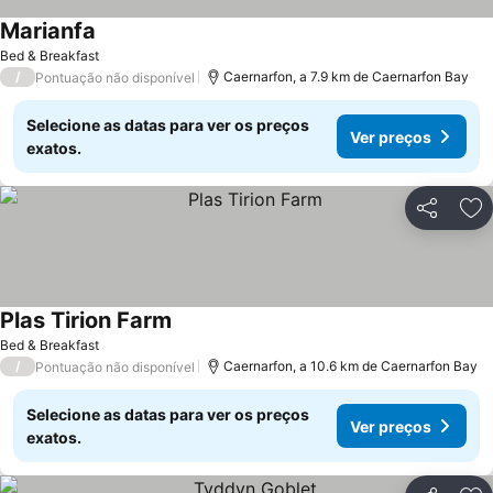
Marianfa
Ver preços
Bed & Breakfast
/
Caernarfon, a 7.9 km de Caernarfon Bay
Pontuação não disponível
Selecione as datas para ver os preços
Ver preços
exatos.
Partilhar
Ad
Plas Tirion Farm
Ver preços
Bed & Breakfast
/
Caernarfon, a 10.6 km de Caernarfon Bay
Pontuação não disponível
Selecione as datas para ver os preços
Ver preços
exatos.