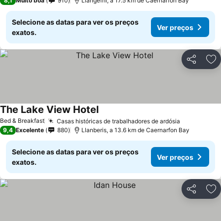
8,1
Muito boa
910
Llangefni, a 17.5 km de Caernarfon Bay
Selecione as datas para ver os preços
Ver preços
exatos.
Partilhar
Ad
The Lake View Hotel
Ver preços
Bed & Breakfast
Casas históricas de trabalhadores de ardósia
Ver preços
9,4
Excelente
880
Llanberis, a 13.6 km de Caernarfon Bay
Selecione as datas para ver os preços
Ver preços
exatos.
Partilhar
Ad