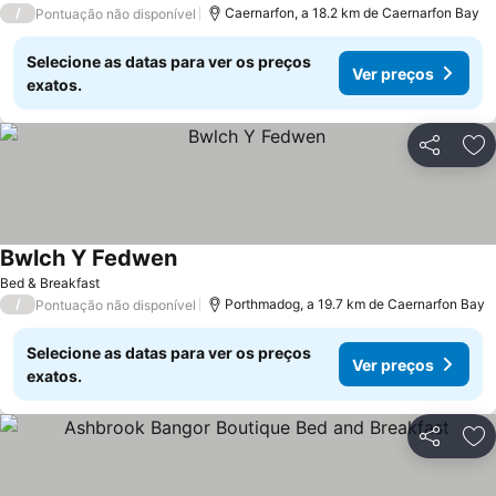
/
Caernarfon, a 18.2 km de Caernarfon Bay
Pontuação não disponível
Selecione as datas para ver os preços
Ver preços
exatos.
Partilhar
Ad
Bwlch Y Fedwen
Ver preços
Bed & Breakfast
/
Porthmadog, a 19.7 km de Caernarfon Bay
Pontuação não disponível
Selecione as datas para ver os preços
Ver preços
exatos.
Partilhar
Ad