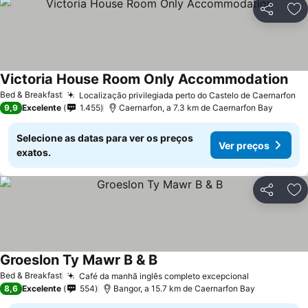
Partilhar
Ad
Victoria House Room Only Accommodation
Ver
Bed & Breakfast
Localização privilegiada perto do Castelo de Caernarfon
Ve
9,9
Excelente
1.455
Caernarfon, a 7.3 km de Caernarfon Bay
Selecione as datas para ver os preços
Ver preços
exatos.
Partilhar
Ad
Groeslon Ty Mawr B & B
Ver preços
Bed & Breakfast
Café da manhã inglês completo excepcional
Ver preços
8,6
Excelente
554
Bangor, a 15.7 km de Caernarfon Bay