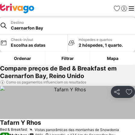
Favoritos
Iniciar
Me
Destino
Caernarfon Bay
Check-in/out
Hóspedes e quartos
Escolha as datas
2 hóspedes, 1 quarto.
Ordenar
Filtrar
Mapa
Compare preços de Bed & Breakfast em
Caernarfon Bay, Reino Unido
Como os pagamentos influenciam os resultados
Partilhar
Ad
Tafarn Y Rhos
Ver preços
Bed & Breakfast
Vistas panorâmicas das montanhas de Snowdonia
Ver pr