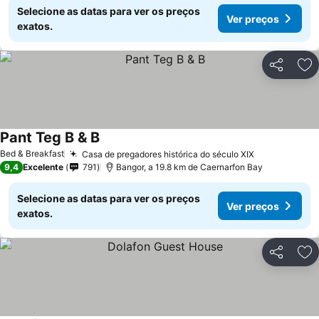
Selecione as datas para ver os preços
Ver preços
exatos.
Partilhar
Ad
Pant Teg B & B
Ver preços
Bed & Breakfast
Casa de pregadores histórica do século XIX
Ver preços
9,4
Excelente
791
Bangor, a 19.8 km de Caernarfon Bay
Selecione as datas para ver os preços
Ver preços
exatos.
Partilhar
Ad