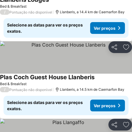
Ver preços
Bed & Breakfast
/
Llanberis, a 14.4 km de Caernarfon Bay
Pontuação não disponível
Selecione as datas para ver os preços
Ver preços
exatos.
Partilhar
Ad
Plas Coch Guest House Llanberis
Ver preços
Bed & Breakfast
/
Llanberis, a 14.5 km de Caernarfon Bay
Pontuação não disponível
Selecione as datas para ver os preços
Ver preços
exatos.
Partilhar
Ad