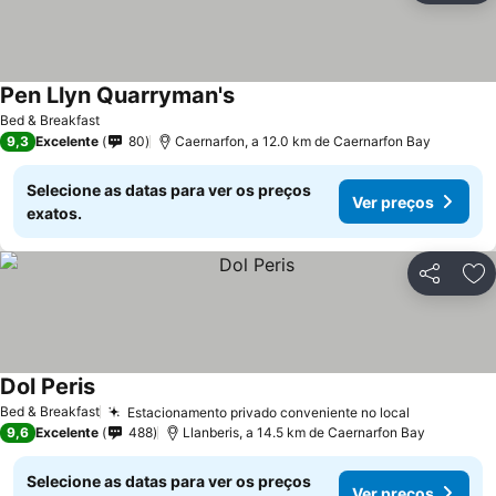
Pen Llyn Quarryman's
Ver preços
Bed & Breakfast
9,3
Excelente
80
Caernarfon, a 12.0 km de Caernarfon Bay
Selecione as datas para ver os preços
Ver preços
exatos.
Partilhar
Ad
Dol Peris
Ver preços
Bed & Breakfast
Estacionamento privado conveniente no local
Ver preço
9,6
Excelente
488
Llanberis, a 14.5 km de Caernarfon Bay
Selecione as datas para ver os preços
Ver preços