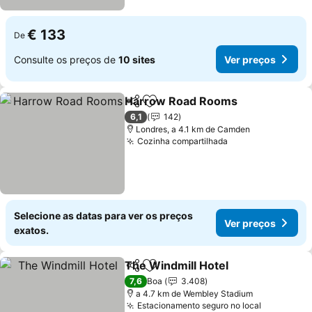
€ 133
De
Consulte os preços de
10 sites
Ver preços
Harrow Road Rooms
Partilhar
Adicionar aos favoritos
Ver p
6,1
142
Londres, a 4.1 km de Camden
Cozinha compartilhada
Ver preços
Selecione as datas para ver os preços
Ver preços
exatos.
The Windmill Hotel
Partilhar
Adicionar aos favoritos
Ver pr
7,6
Boa
3.408
a 4.7 km de Wembley Stadium
Estacionamento seguro no local
Ver preço