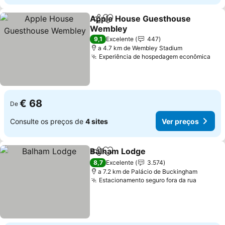
Apple House Guesthouse
Partilhar
Adicionar aos favoritos
Wembley
Ver preços
9,1
Excelente
447
a 4.7 km de Wembley Stadium
Experiência de hospedagem econômica
Ver
€ 68
De
Consulte os preços de
4 sites
Ver preços
Balham Lodge
Partilhar
Adicionar aos favoritos
Ver preços
8,7
Excelente
3.574
a 7.2 km de Palácio de Buckingham
Estacionamento seguro fora da rua
Ver pre