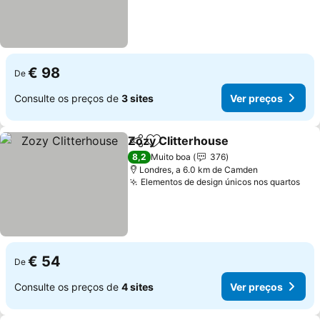
€ 98
De
Consulte os preços de
3 sites
Ver preços
Zozy Clitterhouse
Partilhar
Adicionar aos favoritos
Ver pre
8,2
Muito boa
376
Londres, a 6.0 km de Camden
Elementos de design únicos nos quartos
Ver
€ 54
De
Consulte os preços de
4 sites
Ver preços