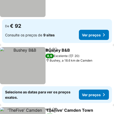
€ 92
De
Consulte os preços de
9 sites
Ver preços
Bushey B&B
Partilhar
Adicionar aos favoritos
Ver preços
8,9
Excelente
20
Bushey, a 18.6 km de Camden
Selecione as datas para ver os preços
Ver preços
exatos.
'TheFive' Camden Town
Partilhar
Adicionar aos favoritos
Ve