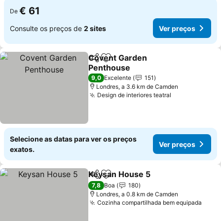
€ 61
De
Consulte os preços de
2 sites
Ver preços
Covent Garden
Partilhar
Adicionar aos favoritos
Penthouse
Ver preços
9,0
Excelente
151
Londres, a 3.6 km de Camden
Design de interiores teatral
Ver preços
Selecione as datas para ver os preços
Ver preços
exatos.
Keysan House 5
Partilhar
Adicionar aos favoritos
Ver preço
7,8
Boa
180
Londres, a 0.8 km de Camden
Cozinha compartilhada bem equipada
Ver 