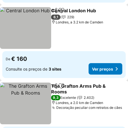
Central London Hub
Partilhar
Adicionar aos favoritos
Ver p
6,1
229
Londres, a 3.2 km de Camden
€ 160
De
Consulte os preços de
3 sites
Ver preços
The Grafton Arms Pub &
Partilhar
Adicionar aos favoritos
Rooms
Ver preços
9,3
Excelente
2.402
Londres, a 2.0 km de Camden
Decoração peculiar com retratos de cães
Ve