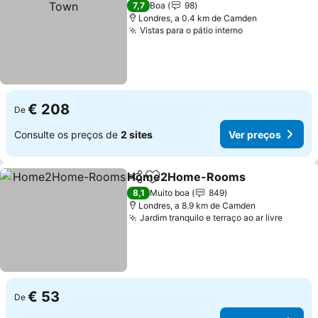
7,7
Boa
98
Londres, a 0.4 km de Camden
Vistas para o pátio interno
Ver preços
€ 208
De
Consulte os preços de
2 sites
Ver preços
Home2Home-Rooms
Partilhar
Adicionar aos favoritos
Ver 
8,1
Muito boa
849
Londres, a 8.9 km de Camden
Jardim tranquilo e terraço ao ar livre
Ver pr
€ 53
De