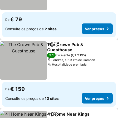
€ 79
De
Consulte os preços de
2 sites
Ver preços
The Crown Pub &
Partilhar
Adicionar aos favoritos
Guesthouse
Ver preços
9,1
Excelente
2.195
Londres, a 6.3 km de Camden
Hospitalidade premiada
Ver preços
€ 159
De
Consulte os preços de
10 sites
Ver preços
41 Home Near Kings
Partilhar
Adicionar aos favoritos