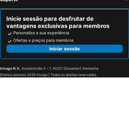
Dorking, bed and breakfasts
Brent, bed and breakfasts
Chandos House
The Penn Club
Stevenage, bed and breakfasts
Hoddesdon, bed and breakfasts
SOS House - London Grand
Cozy Flat
Inicie sessão para desfrutar de
Espaco Realeza
Double rooms
vantagens exclusivas para membros
Pink Door Guesthouse
Access Paddington
Personalize a sua experiência
The 37 Suites
Hopfan Bed And Breakfast
Ofertas e preços para membros
Iniciar sessão
trivago N.V.
, Kesselstraße 5 – 7, 40221 Düsseldorf, Alemanha
Direitos autorais 2026 trivago | Todos os direitos reservados.