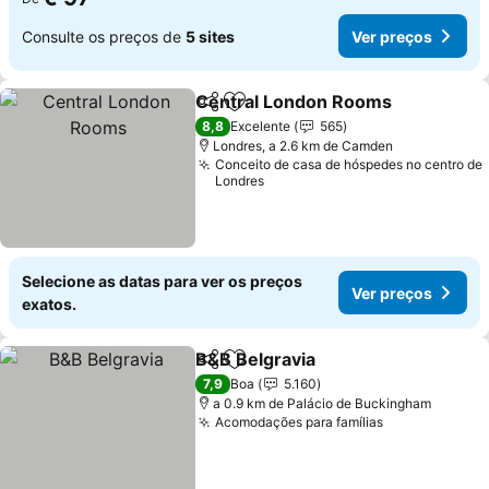
Consulte os preços de
5 sites
Ver preços
Central London Rooms
Partilhar
Adicionar aos favoritos
Ver
8,8
Excelente
565
Londres, a 2.6 km de Camden
Conceito de casa de hóspedes no centro de
Londres
Selecione as datas para ver os preços
Ver preços
exatos.
B&B Belgravia
Partilhar
Adicionar aos favoritos
Ver preços
7,9
Boa
5.160
a 0.9 km de Palácio de Buckingham
Acomodações para famílias
Ver preços