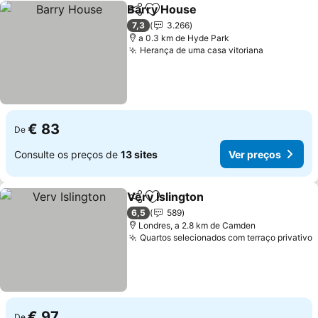
Barry House
Partilhar
Adicionar aos favoritos
Ver preços
7,3
3.266
a 0.3 km de Hyde Park
Herança de uma casa vitoriana
Ver preço
€ 83
De
Consulte os preços de
13 sites
Ver preços
Verv Islington
Partilhar
Adicionar aos favoritos
Ver preços
6,5
589
Londres, a 2.8 km de Camden
Quartos selecionados com terraço privativo
V
€ 97
De