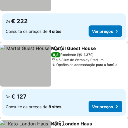
€ 222
De
Consulte os preços de
4 sites
Ver preços
Martel Guest House
Partilhar
Adicionar aos favoritos
Ver p
8,8
Excelente
1.379
a 5.8 km de Wembley Stadium
Opções de acomodação para a família
Ver 
€ 127
De
Consulte os preços de
8 sites
Ver preços
Kato London Haus
Partilhar
Adicionar aos favoritos
Ver pre