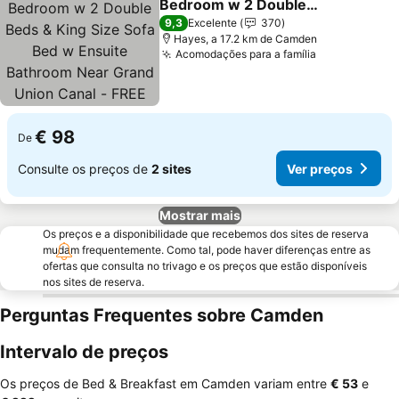
Bedroom w 2 Double
Beds & King Size Sofa
Ver preços
9,3
Excelente
370
Bed w Ensuite Bathroom
Hayes, a 17.2 km de Camden
Acomodações para a família
Ver preços
Near Grand Union Canal -
FREE Parking
€ 98
De
Consulte os preços de
2 sites
Ver preços
Mostrar mais
Os preços e a disponibilidade que recebemos dos sites de reserva
mudam frequentemente. Como tal, pode haver diferenças entre as
ofertas que consulta no trivago e os preços que estão disponíveis
nos sites de reserva.
Perguntas Frequentes sobre Camden
Intervalo de preços
Os preços de Bed & Breakfast em Camden variam entre
‎€ 53
e