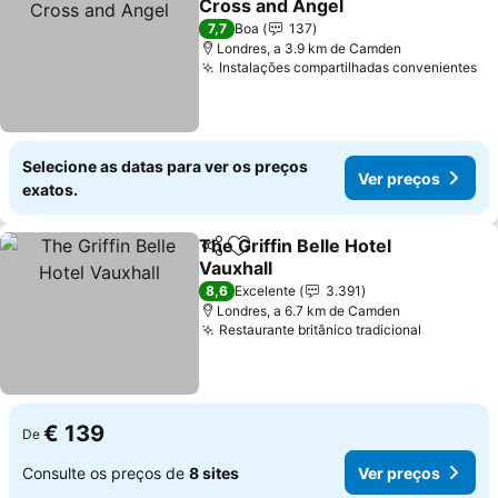
Cross and Angel
Ver preços
7,7
Boa
137
Londres, a 3.9 km de Camden
Instalações compartilhadas convenientes
Ve
Selecione as datas para ver os preços
Ver preços
exatos.
The Griffin Belle Hotel
Partilhar
Adicionar aos favoritos
Vauxhall
Ver preços
8,6
Excelente
3.391
Londres, a 6.7 km de Camden
Restaurante britânico tradicional
Ver preç
€ 139
De
Consulte os preços de
8 sites
Ver preços