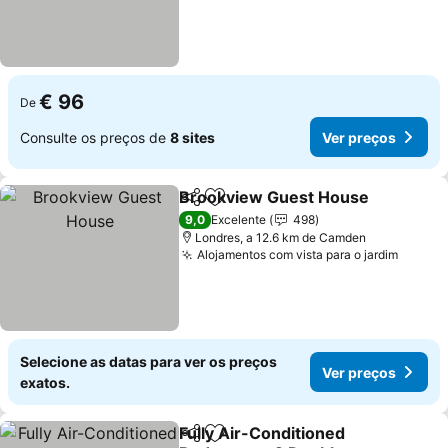
€ 96
De
Consulte os preços de
8 sites
Ver preços
Brookview Guest House
Partilhar
Adicionar aos favoritos
V
9,0
Excelente
498
Londres, a 12.6 km de Camden
Alojamentos com vista para o jardim
Ver pr
Selecione as datas para ver os preços
Ver preços
exatos.
Fully Air-Conditioned
Partilhar
Adicionar aos favoritos