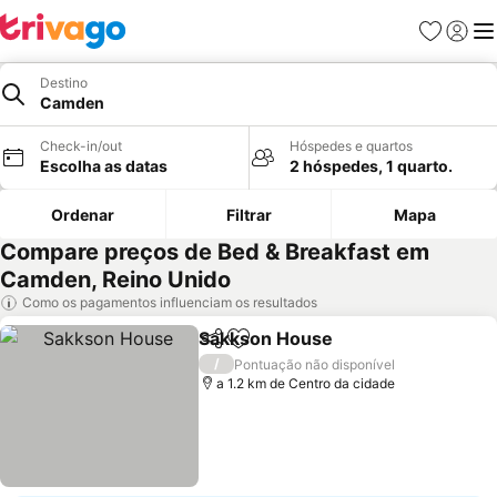
Favoritos
Iniciar
Me
Destino
Camden
Check-in/out
Hóspedes e quartos
Escolha as datas
2 hóspedes, 1 quarto.
Ordenar
Filtrar
Mapa
Compare preços de Bed & Breakfast em
Camden, Reino Unido
Como os pagamentos influenciam os resultados
Sakkson House
Partilhar
Adicionar aos favoritos
Ver preços
/
Pontuação não disponível
a 1.2 km de Centro da cidade