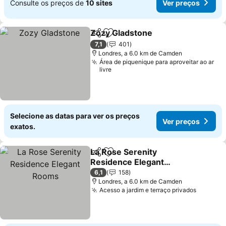
Consulte os preços de
10 sites
Ver preços
Zozy Gladstone
Partilhar
Adicionar aos favoritos
Ver preços
7,1
401
Londres, a 6.0 km de Camden
Área de piquenique para aproveitar ao ar
livre
Selecione as datas para ver os preços
Ver preços
exatos.
La Rose Serenity
Partilhar
Adicionar aos favoritos
Residence Elegant
Rooms
Ver preços
6,1
158
Londres, a 6.0 km de Camden
Acesso a jardim e terraço privados
Ver pre