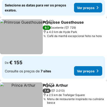
Selecione as datas para ver os preços
Ver preços
exatos.
Primrose Guesthouse
Partilhar
Adicionar aos favoritos
Ver 
9,1
Excelente
729
a 4.0 km de Hyde Park
Café da manhã excepcional feito na hora
Ve
€ 155
De
Consulte os preços de
7 sites
Ver preços
Prince Arthur
Partilhar
Adicionar aos favoritos
Ver preços
7,4
2.013
a 2.5 km de Trafalgar Square
Menu de restaurante inspirado na culinária
basca