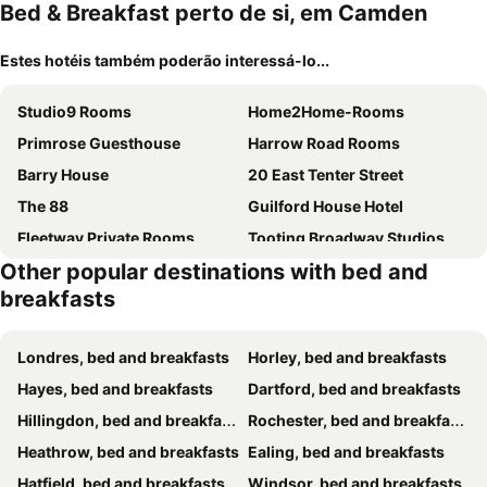
Bed & Breakfast perto de si, em Camden
Estes hotéis também poderão interessá-lo...
Studio9 Rooms
Home2Home-Rooms
Primrose Guesthouse
Harrow Road Rooms
Barry House
20 East Tenter Street
The 88
Guilford House Hotel
Fleetway Private Rooms
Tooting Broadway Studios & Rooms by PrimeCityHosts
Other popular destinations with bed and
Euston Budget Apartment and Rooms
Anwar House
breakfasts
London Rooms King's Cross
Whites Inn
City Budget Guesthouse
King's Cross Road Private Rooms
Londres, bed and breakfasts
Horley, bed and breakfasts
Balham Lodge
Prince Arthur
Hayes, bed and breakfasts
Dartford, bed and breakfasts
Keysan House 5
Central London Rooms
Hillingdon, bed and breakfasts
Rochester, bed and breakfasts
B&B Belgravia
Beautiful rooms in PRIME location!
Heathrow, bed and breakfasts
Ealing, bed and breakfasts
Zozy Clitterhouse
Melrose House
Hatfield, bed and breakfasts
Windsor, bed and breakfasts