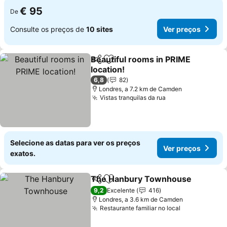
€ 95
De
Consulte os preços de
10 sites
Ver preços
Beautiful rooms in PRIME
Partilhar
Adicionar aos favoritos
location!
Ver preços
6,8
82
Londres, a 7.2 km de Camden
Vistas tranquilas da rua
Ver preços
Selecione as datas para ver os preços
Ver preços
exatos.
The Hanbury Townhouse
Partilhar
Adicionar aos favoritos
9,2
Excelente
416
Londres, a 3.6 km de Camden
Restaurante familiar no local
Ver preços