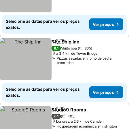
Selecione as datas para ver os preços
Ver preços
exatos.
The Ship Inn
Partilhar
Adicionar aos favoritos
Ver preços
8,1
Muito boa
835
a 3.4 km de Tower Bridge
Pizzas assadas em forno de pedra
premiadas
Selecione as datas para ver os preços
Ver preços
exatos.
Studio9 Rooms
Partilhar
Adicionar aos favoritos
Ver preços
7,4
405
Londres, a 2.6 km de Camden
Hospedagem econômica em Islington
Ver p