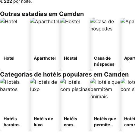
‎€ 222
por noite.
Outras estadias em Camden
Hotel
Aparthotel
Hostel
Casa de
Apar
hóspedes
Categorias de hotéis populares em Camden
Hotéis
Hotéis de
Hotéis
Hotéis que
Hoté
baratos
luxo
com
permitem
com 
piscinas
animais