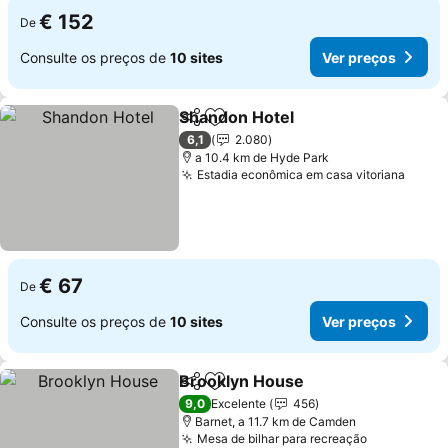
€ 152
De
Consulte os preços de
10 sites
Ver preços
Shandon Hotel
Partilhar
Adicionar aos favoritos
Ver preços
6,1
2.080
a 10.4 km de Hyde Park
Estadia econômica em casa vitoriana
Ver p
€ 67
De
Consulte os preços de
10 sites
Ver preços
Brooklyn House
Partilhar
Adicionar aos favoritos
Ver preço
9,0
Excelente
456
Barnet, a 11.7 km de Camden
Mesa de bilhar para recreação
Ver preço