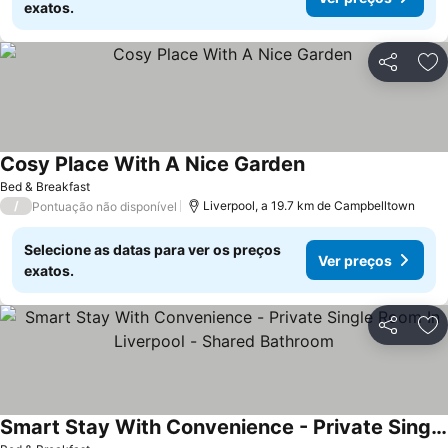
exatos.
Partilhar
Ad
Cosy Place With A Nice Garden
Bed & Breakfast
/
Liverpool, a 19.7 km de Campbelltown
Pontuação não disponível
Selecione as datas para ver os preços
Ver preços
exatos.
Partilhar
Ad
Smart Stay With Convenience - Private Single Room In Liverpool - Shared Bathroom