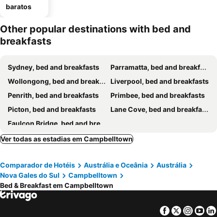
baratos
Other popular destinations with bed and
breakfasts
Sydney, bed and breakfasts
Parramatta, bed and breakfasts
Wollongong, bed and breakfasts
Liverpool, bed and breakfasts
Penrith, bed and breakfasts
Primbee, bed and breakfasts
Picton, bed and breakfasts
Lane Cove, bed and breakfasts
Faulcon Bridge, bed and breakfasts
Ver todas as estadias em Campbelltown
Comparador de Hotéis
Austrália e Oceânia
Austrália
Nova Gales do Sul
Campbelltown
Bed & Breakfast em Campbelltown
Facebook
Twitter
Insta
Yo