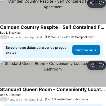
Partilhar
Ad
Camden Country Respite - Self Contained Farmstay Apartment
Bed & Breakfast
/
Picton, a 17.7 km de Campbelltown
Pontuação não disponível
Selecione as datas para ver os preços
Ver preços
exatos.
Partilhar
Ad
Standard Queen Room - Conveniently Located - Shared Bathroom
Bed & Breakfast
/
a 12.5 km de Centro da cidade
Pontuação não disponível