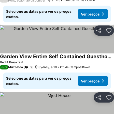
/
a 14.8 km de Centro da cidade
Pontuação não disponível
Selecione as datas para ver os preços
Ver preços
exatos.
Partilhar
Ad
Garden View Entire Self Contained Guesthouse
Bed & Breakfast
8,0
Muito boa
6
Sydney, a 18.2 km de Campbelltown
Selecione as datas para ver os preços
Ver preços
exatos.
Partilhar
Ad