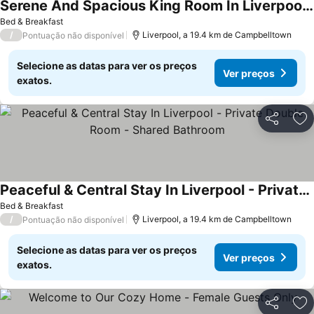
Serene And Spacious King Room In Liverpool - Quiet Yet Central - Shared Bathroom
Bed & Breakfast
/
Liverpool, a 19.4 km de Campbelltown
Pontuação não disponível
Selecione as datas para ver os preços
Ver preços
exatos.
Partilhar
Ad
Peaceful & Central Stay In Liverpool - Private Double Room - Shared Bathroom
Bed & Breakfast
/
Liverpool, a 19.4 km de Campbelltown
Pontuação não disponível
Selecione as datas para ver os preços
Ver preços
exatos.
Partilhar
Ad