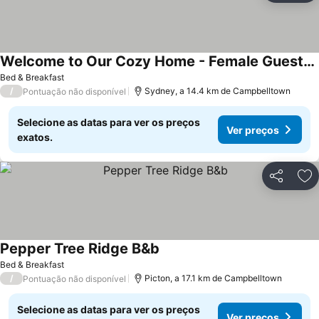
Welcome to Our Cozy Home - Female Guests Only
Bed & Breakfast
/
Sydney, a 14.4 km de Campbelltown
Pontuação não disponível
Selecione as datas para ver os preços
Ver preços
exatos.
Partilhar
Ad
Pepper Tree Ridge B&b
Bed & Breakfast
/
Picton, a 17.1 km de Campbelltown
Pontuação não disponível
Selecione as datas para ver os preços
Ver preços