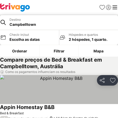
Favoritos
Iniciar
Me
Destino
Campbelltown
Check-in/out
Hóspedes e quartos
Escolha as datas
2 hóspedes, 1 quarto.
Ordenar
Filtrar
Mapa
Compare preços de Bed & Breakfast em
Campbelltown, Austrália
Como os pagamentos influenciam os resultados
Partilhar
Ad
Appin Homestay B&B
Bed & Breakfast