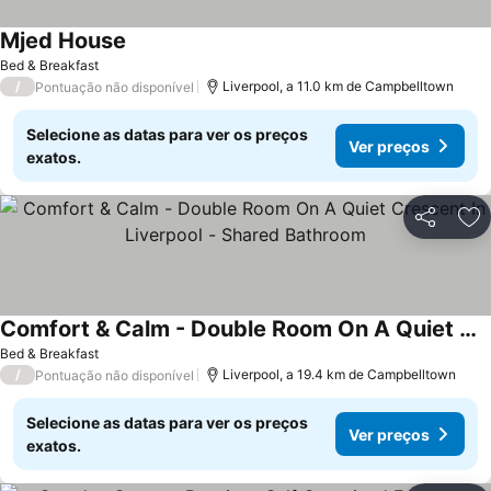
Mjed House
Bed & Breakfast
/
Liverpool, a 11.0 km de Campbelltown
Pontuação não disponível
Selecione as datas para ver os preços
Ver preços
exatos.
Partilhar
Ad
Comfort & Calm - Double Room On A Quiet Crescent In Liverpool - Shared Bathroom
Bed & Breakfast
/
Liverpool, a 19.4 km de Campbelltown
Pontuação não disponível
Selecione as datas para ver os preços
Ver preços
exatos.