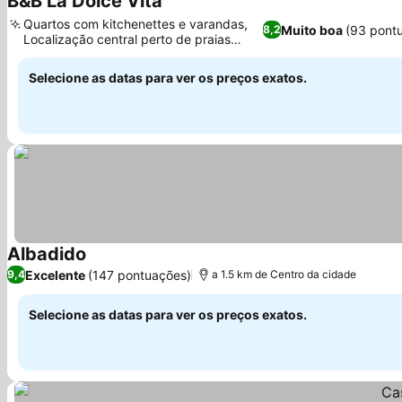
B&B La Dolce Vita
Ver preços
Quartos com kitchenettes e varandas,
Muito boa
(93 pont
8,2
Localização central perto de praias
Ver preços
equipadas
Selecione as datas para ver os preços exatos.
Albadido
Ver preços
Excelente
(147 pontuações)
9,4
a 1.5 km de Centro da cidade
Selecione as datas para ver os preços exatos.