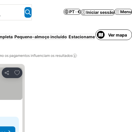
PT · €
Menu
Iniciar sessão
.
Ver mapa
mpleta
Pequeno-almoço incluído
Estacionamento
Bed & Breakfa
o os pagamentos influenciam os resultados
Adicionar aos favoritos
Partilhar