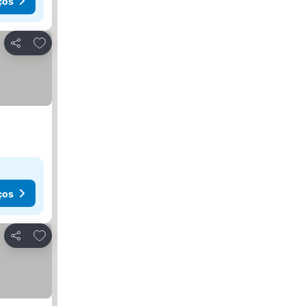
ços
Adicionar aos favoritos
Partilhar
ços
Adicionar aos favoritos
Partilhar