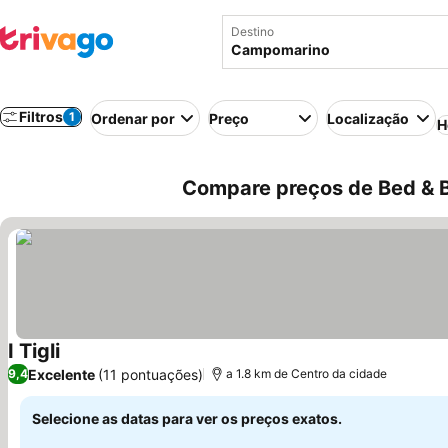
Destino
Filtros
1
Ordenar por
Preço
Localização
H
Compare preços de Bed & B
I Tigli
Ver preços
Excelente
(11 pontuações)
9,4
a 1.8 km de Centro da cidade
Selecione as datas para ver os preços exatos.