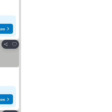
ços
Adicionar aos favoritos
Partilhar
ços