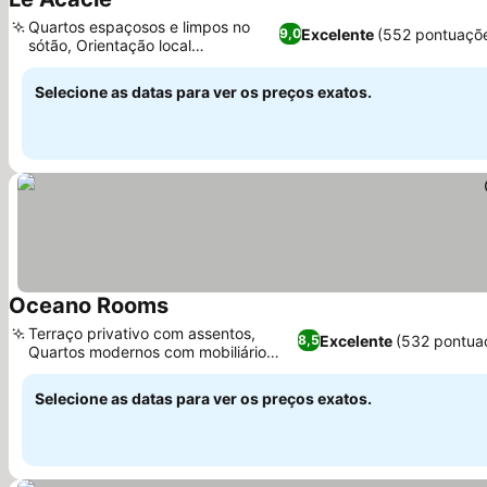
Ver preços
Quartos espaçosos e limpos no
Excelente
(552 pontuaçõ
9,0
sótão, Orientação local
Ver preços
personalizada
Selecione as datas para ver os preços exatos.
Oceano Rooms
Ver preços
Terraço privativo com assentos,
Excelente
(532 pontua
8,5
Quartos modernos com mobiliário
Ver preços
atualizado
Selecione as datas para ver os preços exatos.