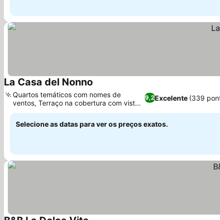
La Casa del Nonno
Ver preços
Quartos temáticos com nomes de
Excelente
(339 pon
9,2
ventos, Terraço na cobertura com vista
Ver preços
para o jardim
Selecione as datas para ver os preços exatos.