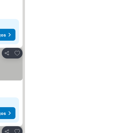
ços
Adicionar aos favoritos
Partilhar
ços
Adicionar aos favoritos