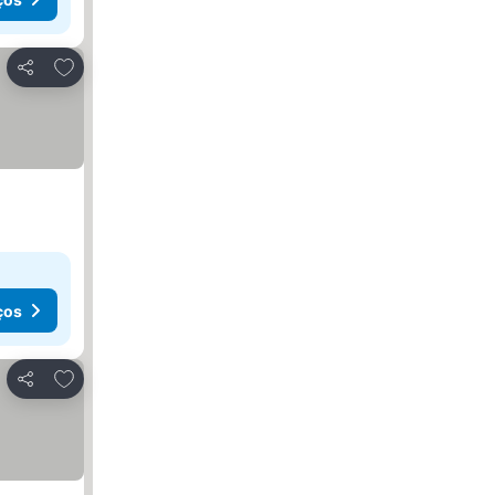
Adicionar aos favoritos
Partilhar
ços
Adicionar aos favoritos
Partilhar