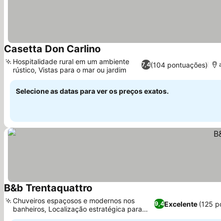
Casetta Don Carlino
Ver preços
Hospitalidade rural em um ambiente
(104 pontuações)
7,4
rústico, Vistas para o mar ou jardim
Ver preços
Selecione as datas para ver os preços exatos.
B&b Trentaquattro
Ver preços
Chuveiros espaçosos e modernos nos
Excelente
(125 p
9,4
banheiros, Localização estratégica para
Ver preços
explorar a região