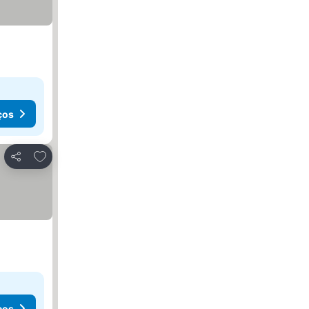
ços
Adicionar aos favoritos
Partilhar
ços