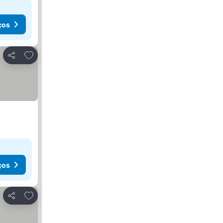
ços
Adicionar aos favoritos
Partilhar
ços
Adicionar aos favoritos
Partilhar