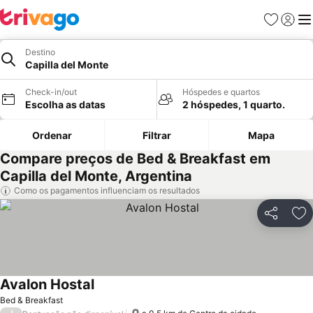
Favoritos
Iniciar
Me
Destino
Capilla del Monte
Check-in/out
Hóspedes e quartos
Escolha as datas
2 hóspedes, 1 quarto.
Ordenar
Filtrar
Mapa
Compare preços de Bed & Breakfast em
Capilla del Monte, Argentina
Como os pagamentos influenciam os resultados
Partilhar
Ad
Avalon Hostal
Ver preços
Bed & Breakfast