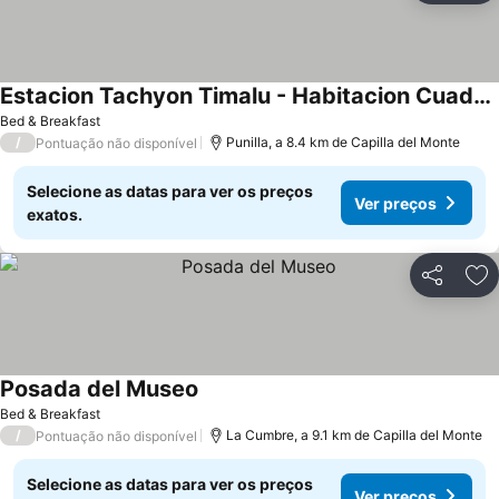
Estacion Tachyon Timalu - Habitacion Cuadruple
Ver preços
Bed & Breakfast
/
Punilla, a 8.4 km de Capilla del Monte
Pontuação não disponível
Selecione as datas para ver os preços
Ver preços
exatos.
Partilhar
Ad
Posada del Museo
Ver preços
Bed & Breakfast
/
La Cumbre, a 9.1 km de Capilla del Monte
Pontuação não disponível
Selecione as datas para ver os preços
Ver preços