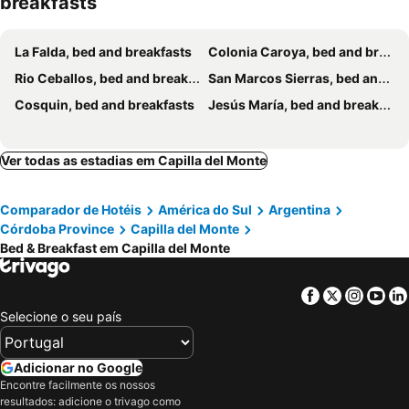
breakfasts
La Falda, bed and breakfasts
Colonia Caroya, bed and breakfasts
Rio Ceballos, bed and breakfasts
San Marcos Sierras, bed and breakfasts
Cosquin, bed and breakfasts
Jesús María, bed and breakfasts
Ver todas as estadias em Capilla del Monte
Comparador de Hotéis
América do Sul
Argentina
Córdoba Province
Capilla del Monte
Bed & Breakfast em Capilla del Monte
Facebook
Twitter
Insta
Yo
Selecione o seu país
Adicionar no Google
Encontre facilmente os nossos
resultados: adicione o trivago como