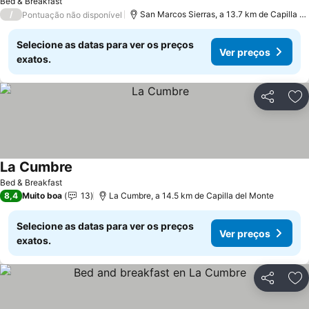
Bed & Breakfast
/
San Marcos Sierras, a 13.7 km de Capilla d
Pontuação não disponível
Selecione as datas para ver os preços
Ver preços
exatos.
Partilhar
Ad
La Cumbre
Ver preços
Bed & Breakfast
8,4
Muito boa
13
La Cumbre, a 14.5 km de Capilla del Monte
Selecione as datas para ver os preços
Ver preços
exatos.
Partilhar
Ad