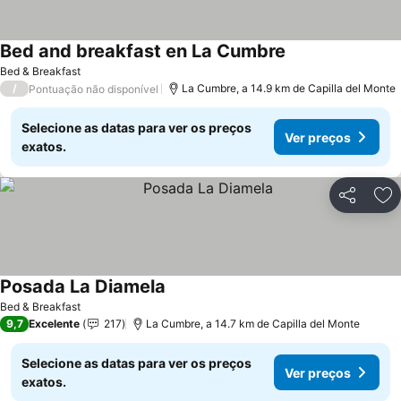
Bed and breakfast en La Cumbre
Ver preços
Bed & Breakfast
/
La Cumbre, a 14.9 km de Capilla del Monte
Pontuação não disponível
Selecione as datas para ver os preços
Ver preços
exatos.
Partilhar
Ad
Posada La Diamela
Ver preços
Bed & Breakfast
9,7
Excelente
217
La Cumbre, a 14.7 km de Capilla del Monte
Selecione as datas para ver os preços
Ver preços
exatos.