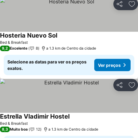
Partilhar
Ad
Hosteria Nuevo Sol
Ver preços
Bed & Breakfast
9,2
Excelente
8
a 1.3 km de Centro da cidade
Selecione as datas para ver os preços
Ver preços
exatos.
Partilhar
Ad
Estrella Vladimir Hostel
Ver preços
Bed & Breakfast
8,3
Muito boa
12
a 1.3 km de Centro da cidade