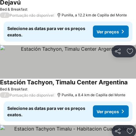
Dejavú
Ver preços
Bed & Breakfast
/
Punilla, a 12.2 km de Capilla del Monte
Pontuação não disponível
Selecione as datas para ver os preços
Ver preços
exatos.
Partilhar
Ad
Estación Tachyon, Timalu Center Argentina
Ver
Bed & Breakfast
/
Punilla, a 8.4 km de Capilla del Monte
Pontuação não disponível
Selecione as datas para ver os preços
Ver preços
exatos.
Partilhar
Ad