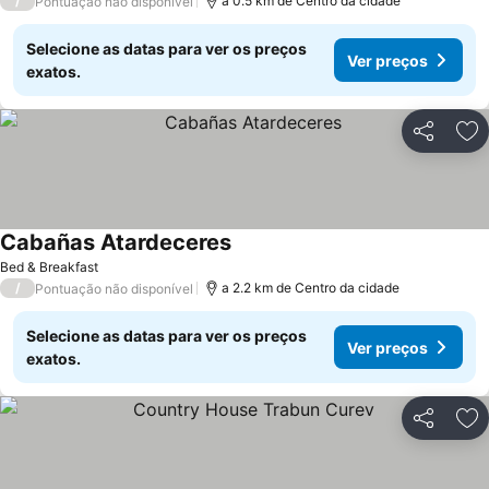
/
a 0.5 km de Centro da cidade
Pontuação não disponível
Selecione as datas para ver os preços
Ver preços
exatos.
Partilhar
Ad
Cabañas Atardeceres
Ver preços
Bed & Breakfast
/
a 2.2 km de Centro da cidade
Pontuação não disponível
Selecione as datas para ver os preços
Ver preços
exatos.
Partilhar
Ad