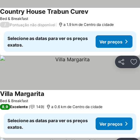
Country House Trabun Curev
Ver preços
Bed & Breakfast
/
a 1.9 km de Centro da cidade
Pontuação não disponível
Selecione as datas para ver os preços
Ver preços
exatos.
Partilhar
Ad
Villa Margarita
Ver preços
Bed & Breakfast
8,9
Excelente
149
a 0.6 km de Centro da cidade
Selecione as datas para ver os preços
Ver preços
exatos.