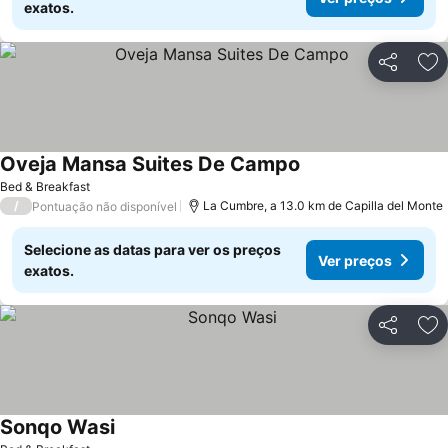
exatos.
Partilhar
Ad
Oveja Mansa Suites De Campo
Ver preços
Bed & Breakfast
/
La Cumbre, a 13.0 km de Capilla del Monte
Pontuação não disponível
Selecione as datas para ver os preços
Ver preços
exatos.
Partilhar
Ad
Sonqo Wasi
Ver preços