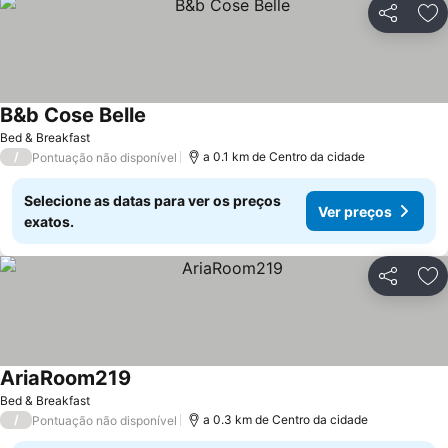
Partilhar
Ad
B&b Cose Belle
Bed & Breakfast
/
a 0.1 km de Centro da cidade
Pontuação não disponível
Selecione as datas para ver os preços
Ver preços
exatos.
Partilhar
Ad
AriaRoom219
Bed & Breakfast
/
a 0.3 km de Centro da cidade
Pontuação não disponível