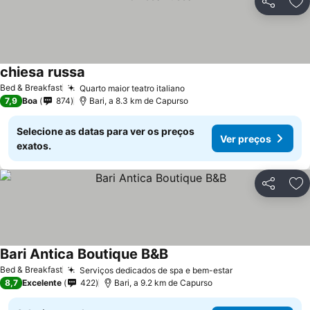
Partilhar
Ad
chiesa russa
Bed & Breakfast
Quarto maior teatro italiano
7,9
Boa
874
Bari, a 8.3 km de Capurso
Selecione as datas para ver os preços
Ver preços
exatos.
Partilhar
Ad
Bari Antica Boutique B&B
Bed & Breakfast
Serviços dedicados de spa e bem-estar
8,7
Excelente
422
Bari, a 9.2 km de Capurso