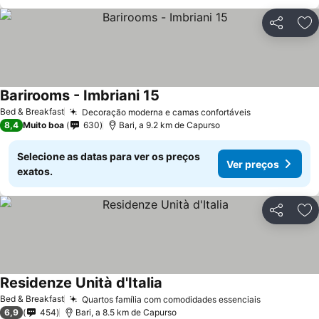
Partilhar
Ad
Barirooms - Imbriani 15
Bed & Breakfast
Decoração moderna e camas confortáveis
8,4
Muito boa
630
Bari, a 9.2 km de Capurso
Selecione as datas para ver os preços
Ver preços
exatos.
Partilhar
Ad
Residenze Unità d'Italia
Bed & Breakfast
Quartos família com comodidades essenciais
6,9
454
Bari, a 8.5 km de Capurso