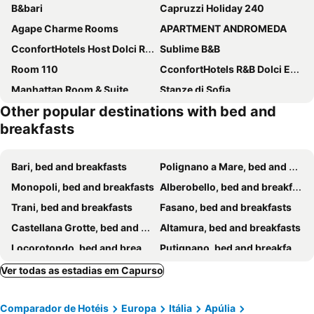
B&bari
Capruzzi Holiday 240
Agape Charme Rooms
APARTMENT ANDROMEDA
CconfortHotels Host Dolci Risvegli
Sublime B&B
Room 110
CconfortHotels R&B Dolci Emozioni
Manhattan Room & Suite
Stanze di Sofia
Other popular destinations with bed and
Semplici Emozioni
Piccinni House
breakfasts
Bari Vecchia Dimora
Viasparano
Gatto Bianco House
Bed and Breakfast Top Class
Bari, bed and breakfasts
Polignano a Mare, bed and breakfasts
VILLA ADELAIDE SUITE & ROOM
CconfortHotels Appartamento Cavour
Monopoli, bed and breakfasts
Alberobello, bed and breakfasts
Gatto Bianco Casa Dei Venti
Quintino Sella rooms
Trani, bed and breakfasts
Fasano, bed and breakfasts
Cconforthotels R&b Gary House
Seven Maze Charming House
Castellana Grotte, bed and breakfasts
Altamura, bed and breakfasts
B&B CAMPUS SUITES BARI
B&B La Rosa Felice
Locorotondo, bed and breakfasts
Putignano, bed and breakfasts
Relais Petruzzelli
Residenze Unità d'Italia
Biscéglie, bed and breakfasts
Mola di Bari, bed and breakfasts
Ver todas as estadias em Capurso
Residenze Benedetto Croce
Il Pumo - Apulian Rooms Bari Savoia
Molfetta, bed and breakfasts
Bitonto, bed and breakfasts
Casa Viviana - Bari Policlinico
Mandarin Apulia 19 B&B
Comparador de Hotéis
Europa
Itália
Apúlia
Gravina in Puglia, bed and breakfasts
Conversano, bed and breakfasts
Barirooms - Imbriani 15
Old Town Vibe