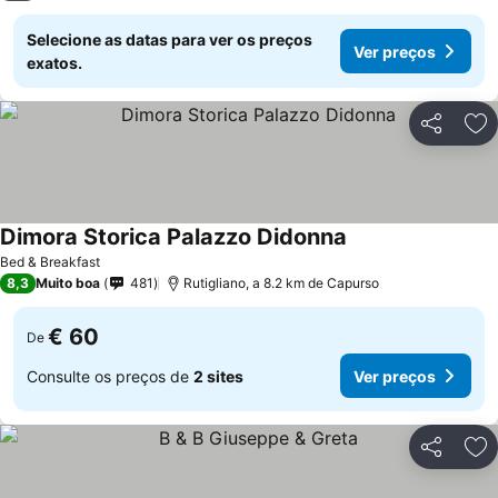
Selecione as datas para ver os preços
Ver preços
exatos.
Partilhar
Ad
Dimora Storica Palazzo Didonna
Bed & Breakfast
8,3
Muito boa
481
Rutigliano, a 8.2 km de Capurso
€ 60
De
Consulte os preços de
2 sites
Ver preços
Partilhar
Ad