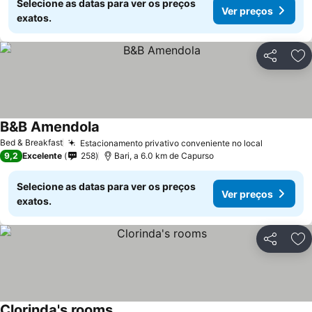
Selecione as datas para ver os preços
Ver preços
exatos.
Partilhar
Ad
B&B Amendola
Bed & Breakfast
Estacionamento privativo conveniente no local
9,2
Excelente
258
Bari, a 6.0 km de Capurso
Selecione as datas para ver os preços
Ver preços
exatos.
Partilhar
Ad
Clorinda's rooms