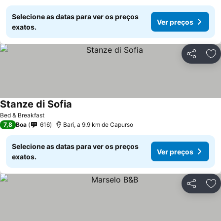
Selecione as datas para ver os preços
Ver preços
exatos.
Partilhar
Ad
Stanze di Sofia
Bed & Breakfast
7,8
Boa
616
Bari, a 9.9 km de Capurso
Selecione as datas para ver os preços
Ver preços
exatos.
Partilhar
Ad