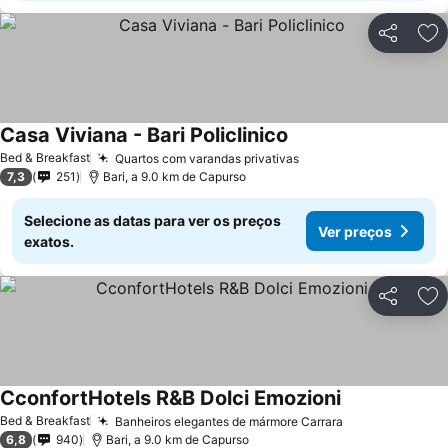
Partilhar
Ad
Casa Viviana - Bari Policlinico
Bed & Breakfast
Quartos com varandas privativas
7,3
251
Bari, a 9.0 km de Capurso
Selecione as datas para ver os preços
Ver preços
exatos.
Partilhar
Ad
CconfortHotels R&B Dolci Emozioni
Bed & Breakfast
Banheiros elegantes de mármore Carrara
6,8
940
Bari, a 9.0 km de Capurso