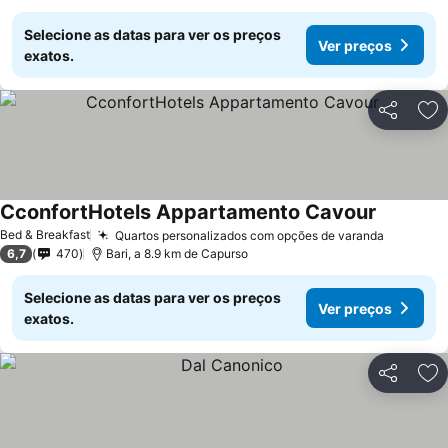
Selecione as datas para ver os preços
Ver preços
exatos.
Partilhar
Ad
CconfortHotels Appartamento Cavour
Bed & Breakfast
Quartos personalizados com opções de varanda
6,7
470
Bari, a 8.9 km de Capurso
Selecione as datas para ver os preços
Ver preços
exatos.
Partilhar
Ad