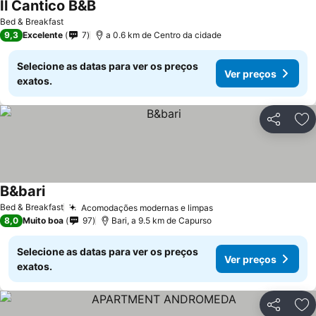
Il Cantico B&B
Bed & Breakfast
9,3
Excelente
7
a 0.6 km de Centro da cidade
Selecione as datas para ver os preços
Ver preços
exatos.
Partilhar
Ad
B&bari
Bed & Breakfast
Acomodações modernas e limpas
8,0
Muito boa
97
Bari, a 9.5 km de Capurso
Selecione as datas para ver os preços
Ver preços
exatos.
Partilhar
Ad