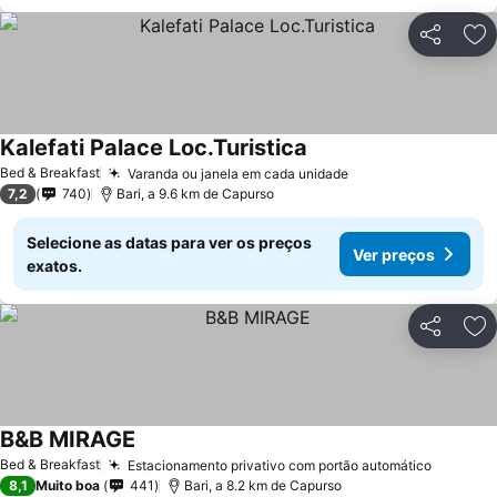
Partilhar
Ad
Kalefati Palace Loc.Turistica
Bed & Breakfast
Varanda ou janela em cada unidade
7,2
740
Bari, a 9.6 km de Capurso
Selecione as datas para ver os preços
Ver preços
exatos.
Partilhar
Ad
B&B MIRAGE
Bed & Breakfast
Estacionamento privativo com portão automático
8,1
Muito boa
441
Bari, a 8.2 km de Capurso