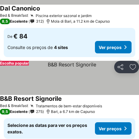
Dal Canonico
Bed & Breakfast
Piscina exterior sazonal e jardim
8,5
Excelente
312
Mola di Bari, a 11.2 km de Capurso
€ 84
De
Consulte os preços de
4 sites
Ver preços
Escolha popular
Partilhar
Ad
B&B Resort Signorile
Bed & Breakfast
Tratamentos de bem-estar disponíveis
9,5
Excelente
275
Bari, a 6.7 km de Capurso
Selecione as datas para ver os preços
Ver preços
exatos.