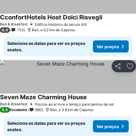
CconfortHotels Host Dolci Risvegli
Bed & Breakfast
Edifício histórico do século XIX
6,4
732
Bari, a 9.2 km de Capurso
Selecione as datas para ver os preços
Ver preços
exatos.
Partilhar
Ad
Seven Maze Charming House
Bed & Breakfast
Piscina ao ar livre e terraço para banhos de sol
8,5
Excelente
890
Bari, a 3.8 km de Capurso
Selecione as datas para ver os preços
Ver preços
exatos.