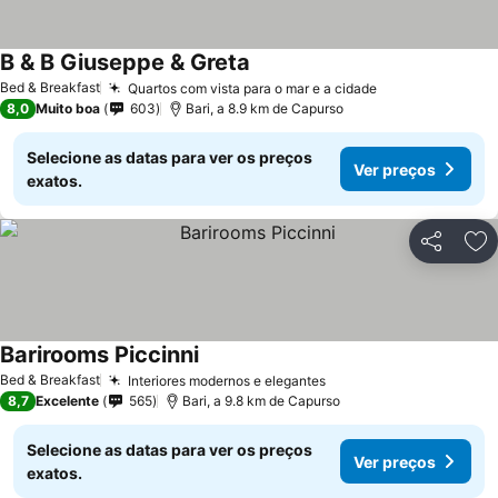
B & B Giuseppe & Greta
Bed & Breakfast
Quartos com vista para o mar e a cidade
8,0
Muito boa
603
Bari, a 8.9 km de Capurso
Selecione as datas para ver os preços
Ver preços
exatos.
Partilhar
Ad
Barirooms Piccinni
Bed & Breakfast
Interiores modernos e elegantes
8,7
Excelente
565
Bari, a 9.8 km de Capurso
Selecione as datas para ver os preços
Ver preços
exatos.