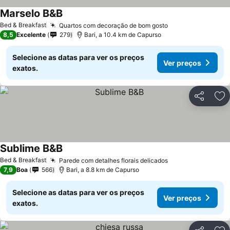
Marselo B&B
Bed & Breakfast
Quartos com decoração de bom gosto
8,5
Excelente
279
Bari, a 10.4 km de Capurso
Selecione as datas para ver os preços
Ver preços
exatos.
Partilhar
Ad
Sublime B&B
Bed & Breakfast
Parede com detalhes florais delicados
7,9
Boa
566
Bari, a 8.8 km de Capurso
Selecione as datas para ver os preços
Ver preços
exatos.