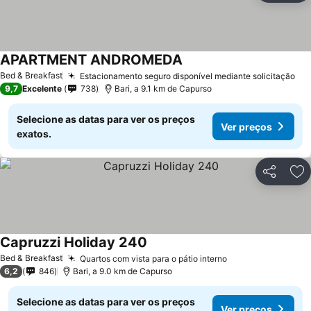
APARTMENT ANDROMEDA
Bed & Breakfast
Estacionamento seguro disponível mediante solicitação
9,7
Excelente
738
Bari, a 9.1 km de Capurso
Selecione as datas para ver os preços
Ver preços
exatos.
Partilhar
Ad
Capruzzi Holiday 240
Bed & Breakfast
Quartos com vista para o pátio interno
6,2
846
Bari, a 9.0 km de Capurso
Selecione as datas para ver os preços
Ver preços