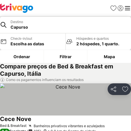
Favoritos
Iniciar
Me
Destino
Capurso
Check-in/out
Hóspedes e quartos
Escolha as datas
2 hóspedes, 1 quarto.
Ordenar
Filtrar
Mapa
Compare preços de Bed & Breakfast em
Capurso, Itália
Como os pagamentos influenciam os resultados
Partilhar
Ad
Cece Nove
Bed & Breakfast
Banheiros privativos vibrantes e azulejados