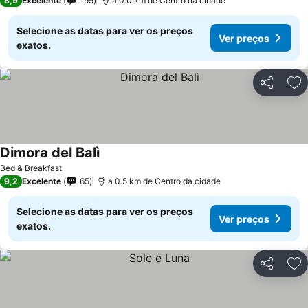
8,9
Excelente
195
a 0.0 km de Centro da cidade
Selecione as datas para ver os preços
Ver preços
exatos.
Partilhar
Ad
Dimora del Balì
Bed & Breakfast
9,2
Excelente
65
a 0.5 km de Centro da cidade
Selecione as datas para ver os preços
Ver preços
exatos.
Partilhar
Ad