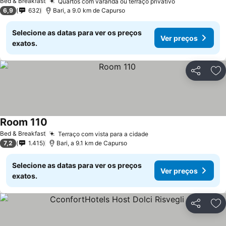
Bed & Breakfast
Quartos com varanda ou terraço privativo
6,9
632
Bari, a 9.0 km de Capurso
Selecione as datas para ver os preços
Ver preços
exatos.
Partilhar
Ad
Room 110
Bed & Breakfast
Terraço com vista para a cidade
7,2
1.415
Bari, a 9.1 km de Capurso
Selecione as datas para ver os preços
Ver preços
exatos.
Partilhar
Ad