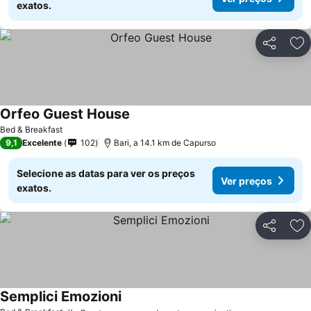
exatos.
Partilhar
Ad
Orfeo Guest House
Bed & Breakfast
9,1
Excelente
102
Bari, a 14.1 km de Capurso
Selecione as datas para ver os preços
Ver preços
exatos.
Partilhar
Ad
Semplici Emozioni