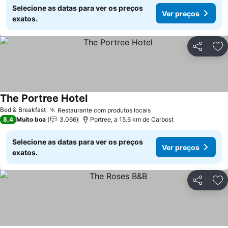
Selecione as datas para ver os preços
Ver preços
exatos.
Partilhar
Ad
The Portree Hotel
Ver preços
Bed & Breakfast
Restaurante com produtos locais
Ver preços
8,4
Muito boa
3.066
Portree, a 15.6 km de Carbost
Selecione as datas para ver os preços
Ver preços
exatos.
Partilhar
Ad