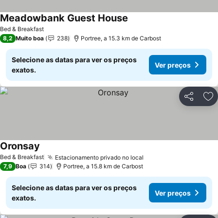
Meadowbank Guest House
Ver preços
Bed & Breakfast
8,2
Muito boa
238
Portree, a 15.3 km de Carbost
Selecione as datas para ver os preços
Ver preços
exatos.
Partilhar
Ad
Oronsay
Ver preços
Bed & Breakfast
Estacionamento privado no local
Ver preços
7,9
Boa
314
Portree, a 15.8 km de Carbost
Selecione as datas para ver os preços
Ver preços
exatos.