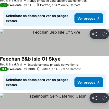
Bed & Breakfast
Abrigo privativo para observação de lontras
Ver preços
9,9
Excelente
140
Portree, a 14.2 km de Carbost
Selecione as datas para ver os preços
Ver preços
exatos.
Partilhar
Ad
Feochan B&b Isle Of Skye
Ver preços
Bed & Breakfast
Estacionamento privado conveniente
Ver preços
9,1
Excelente
308
Portree, a 14.6 km de Carbost
Selecione as datas para ver os preços
Ver preços
exatos.
Partilhar
Ad