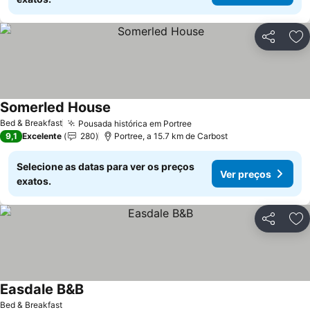
Partilhar
Ad
Somerled House
Ver preços
Bed & Breakfast
Pousada histórica em Portree
Ver preços
9,1
Excelente
280
Portree, a 15.7 km de Carbost
Selecione as datas para ver os preços
Ver preços
exatos.
Partilhar
Ad
Easdale B&B
Ver preços
Bed & Breakfast