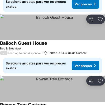
Selecione as datas para ver os preços
Ver preços
exatos.
Partilhar
Ad
Balloch Guest House
Ver preços
Bed & Breakfast
/
Portree, a 14.3 km de Carbost
Pontuação não disponível
Selecione as datas para ver os preços
Ver preços
exatos.
Partilhar
Ad
Rowan Tree Cottage