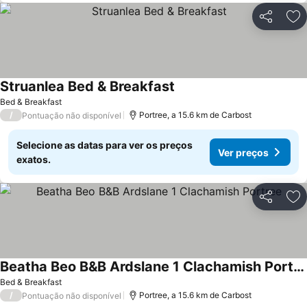
Partilhar
Ad
Struanlea Bed & Breakfast
Ver preços
Bed & Breakfast
/
Portree, a 15.6 km de Carbost
Pontuação não disponível
Selecione as datas para ver os preços
Ver preços
exatos.
Partilhar
Ad
Beatha Beo B&B Ardslane 1 Clachamish Portree
Ver preços
Bed & Breakfast
/
Portree, a 15.6 km de Carbost
Pontuação não disponível