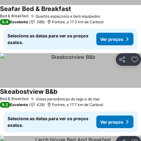
Seafar Bed & Breakfast
Ver preços
Bed & Breakfast
Quartos espaçosos e bem equipados
Ver preços
9,4
Excelente
388
Portree, a 17.3 km de Carbost
Selecione as datas para ver os preços
Ver preços
exatos.
Partilhar
Ad
Skeabostview B&b
Ver preços
Bed & Breakfast
Vistas panorâmicas do lago e do mar
Ver preços
9,2
Excelente
428
Portree, a 17.7 km de Carbost
Selecione as datas para ver os preços
Ver preços
exatos.