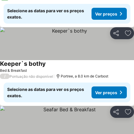
Selecione as datas para ver os preços
Ver preços
exatos.
Partilhar
Ad
Keeper`s bothy
Ver preços
Bed & Breakfast
/
Portree, a 8.0 km de Carbost
Pontuação não disponível
Selecione as datas para ver os preços
Ver preços
exatos.
Partilhar
Ad