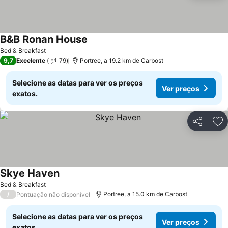
B&B Ronan House
Ver preços
Bed & Breakfast
9,7
Excelente
79
Portree, a 19.2 km de Carbost
Selecione as datas para ver os preços
Ver preços
exatos.
Partilhar
Ad
Skye Haven
Ver preços
Bed & Breakfast
/
Portree, a 15.0 km de Carbost
Pontuação não disponível
Selecione as datas para ver os preços
Ver preços
exatos.