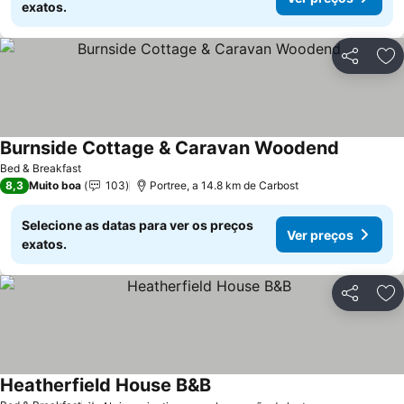
exatos.
Partilhar
Ad
Burnside Cottage & Caravan Woodend
Ver preç
Bed & Breakfast
8,3
Muito boa
103
Portree, a 14.8 km de Carbost
Selecione as datas para ver os preços
Ver preços
exatos.
Partilhar
Ad
Heatherfield House B&B
Ver preços