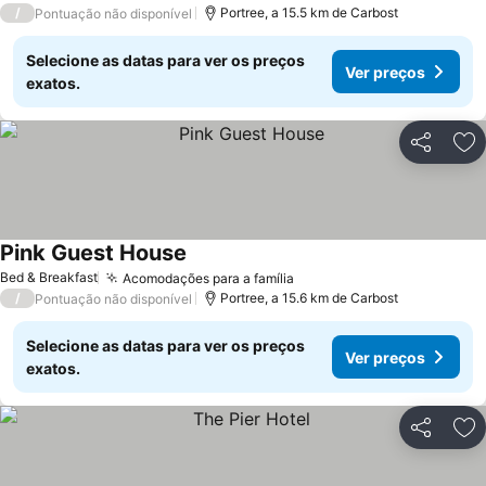
/
Portree, a 15.5 km de Carbost
Pontuação não disponível
Selecione as datas para ver os preços
Ver preços
exatos.
Partilhar
Ad
Pink Guest House
Ver preços
Bed & Breakfast
Acomodações para a família
Ver preços
/
Portree, a 15.6 km de Carbost
Pontuação não disponível
Selecione as datas para ver os preços
Ver preços
exatos.
Partilhar
Ad