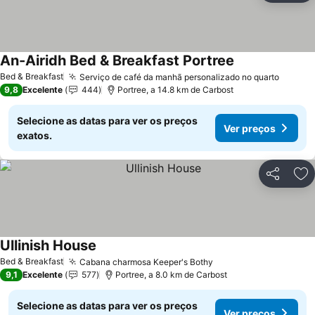
An-Airidh Bed & Breakfast Portree
Ver preços
Bed & Breakfast
Serviço de café da manhã personalizado no quarto
Ver pr
9,8
Excelente
444
Portree, a 14.8 km de Carbost
Selecione as datas para ver os preços
Ver preços
exatos.
Partilhar
Ad
Ullinish House
Ver preços
Bed & Breakfast
Cabana charmosa Keeper's Bothy
Ver preços
9,1
Excelente
577
Portree, a 8.0 km de Carbost
Selecione as datas para ver os preços
Ver preços