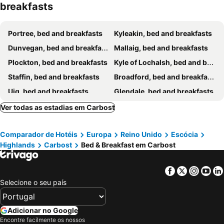
breakfasts
Portree, bed and breakfasts
Kyleakin, bed and breakfasts
Dunvegan, bed and breakfasts
Mallaig, bed and breakfasts
Plockton, bed and breakfasts
Kyle of Lochalsh, bed and breakfasts
Staffin, bed and breakfasts
Broadford, bed and breakfasts
Uig, bed and breakfasts
Glendale, bed and breakfasts
Sleat, bed and breakfasts
Waternish, bed and breakfasts
Ver todas as estadias em Carbost
Kirkibost, bed and breakfasts
Duisdalemore, bed and breakfasts
Comparador de Hotéis
Europa
Reino Unido
Escócia
Highlands
Carbost
Bed & Breakfast em Carbost
Facebook
Twitter
Insta
Yo
Selecione o seu país
Adicionar no Google
Encontre facilmente os nossos