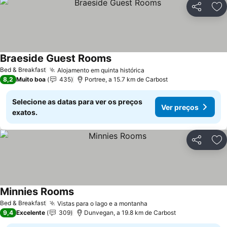
Partilhar
Ad
Braeside Guest Rooms
Ver preços
Bed & Breakfast
Alojamento em quinta histórica
Ver preços
8,2
Muito boa
435
Portree, a 15.7 km de Carbost
Selecione as datas para ver os preços
Ver preços
exatos.
Partilhar
Ad
Minnies Rooms
Ver preços
Bed & Breakfast
Vistas para o lago e a montanha
Ver preços
9,4
Excelente
309
Dunvegan, a 19.8 km de Carbost