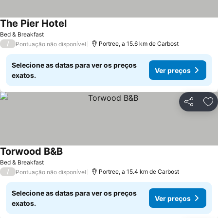
The Pier Hotel
Ver preços
Bed & Breakfast
/
Portree, a 15.6 km de Carbost
Pontuação não disponível
Selecione as datas para ver os preços
Ver preços
exatos.
Partilhar
Ad
Torwood B&B
Ver preços
Bed & Breakfast
/
Portree, a 15.4 km de Carbost
Pontuação não disponível
Selecione as datas para ver os preços
Ver preços
exatos.