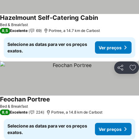
Hazelmount Self-Catering Cabin
Ver preços
Bed & Breakfast
8,5
Excelente
69
Portree, a 14.7 km de Carbost
Selecione as datas para ver os preços
Ver preços
exatos.
Partilhar
Ad
Feochan Portree
Ver preços
Bed & Breakfast
8,6
Excelente
224
Portree, a 14.8 km de Carbost
Selecione as datas para ver os preços
Ver preços
exatos.