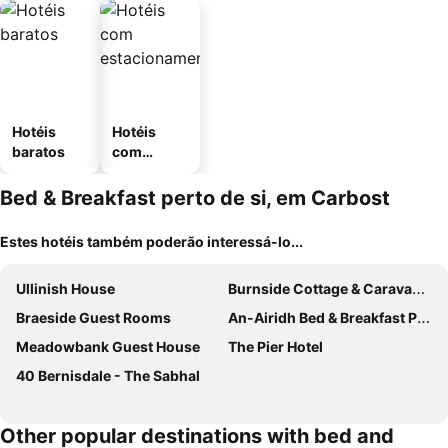
Hotéis
Hotéis
baratos
com
estaciona
mento
Bed & Breakfast perto de si, em Carbost
Estes hotéis também poderão interessá-lo...
Ullinish House
Burnside Cottage & Caravan Woodend
Braeside Guest Rooms
An-Airidh Bed & Breakfast Portree
Meadowbank Guest House
The Pier Hotel
40 Bernisdale - The Sabhal
Other popular destinations with bed and