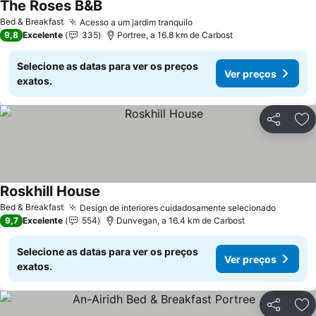
The Roses B&B
Ver preços
Bed & Breakfast
Acesso a um jardim tranquilo
Ver preços
9,8
Excelente
335
Portree, a 16.8 km de Carbost
Selecione as datas para ver os preços
Ver preços
exatos.
Partilhar
Ad
Roskhill House
Ver preços
Bed & Breakfast
Design de interiores cuidadosamente selecionado
Ver pre
9,7
Excelente
554
Dunvegan, a 16.4 km de Carbost
Selecione as datas para ver os preços
Ver preços
exatos.
Partilhar
Ad