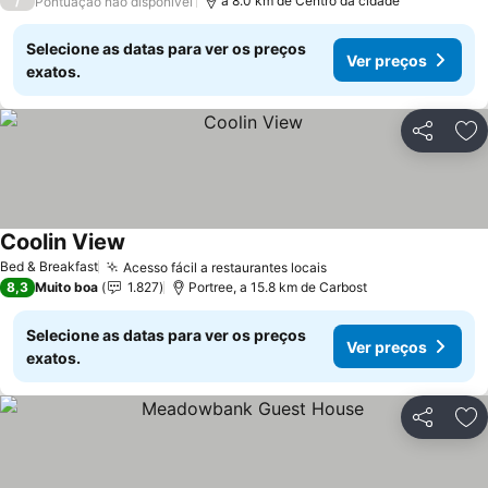
/
a 8.0 km de Centro da cidade
Pontuação não disponível
Selecione as datas para ver os preços
Ver preços
exatos.
Partilhar
Ad
Coolin View
Ver preços
Bed & Breakfast
Acesso fácil a restaurantes locais
Ver preços
8,3
Muito boa
1.827
Portree, a 15.8 km de Carbost
Selecione as datas para ver os preços
Ver preços
exatos.
Partilhar
Ad