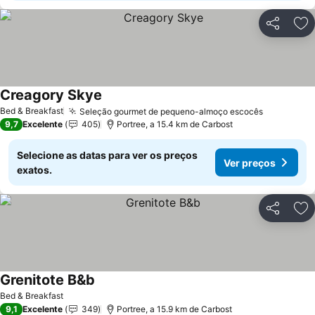
Partilhar
Ad
Creagory Skye
Ver preços
Bed & Breakfast
Seleção gourmet de pequeno-almoço escocês
Ver preço
9,7
Excelente
405
Portree, a 15.4 km de Carbost
Selecione as datas para ver os preços
Ver preços
exatos.
Partilhar
Ad
Grenitote B&b
Ver preços
Bed & Breakfast
9,1
Excelente
349
Portree, a 15.9 km de Carbost