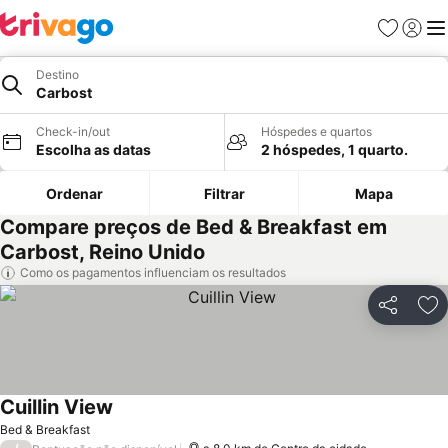
Favoritos
Iniciar
Me
Destino
Carbost
Check-in/out
Hóspedes e quartos
Escolha as datas
2 hóspedes, 1 quarto.
Ordenar
Filtrar
Mapa
Compare preços de Bed & Breakfast em
Carbost, Reino Unido
Como os pagamentos influenciam os resultados
Partilhar
Ad
Cuillin View
Ver preços
Bed & Breakfast