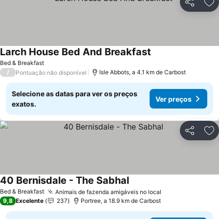
Partilhar
Ad
Larch House Bed And Breakfast
Ver preços
Bed & Breakfast
/
Isle Abbots, a 4.1 km de Carbost
Pontuação não disponível
Selecione as datas para ver os preços
Ver preços
exatos.
Partilhar
Ad
40 Bernisdale - The Sabhal
Ver preços
Bed & Breakfast
Animais de fazenda amigáveis no local
Ver preços
9,8
Excelente
237
Portree, a 18.9 km de Carbost