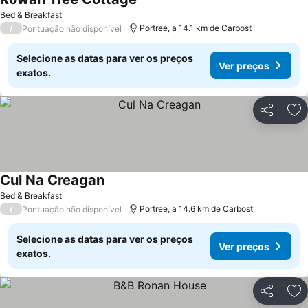
Ver preços
Bed & Breakfast
/
Portree, a 14.1 km de Carbost
Pontuação não disponível
Selecione as datas para ver os preços
Ver preços
exatos.
Partilhar
Ad
Cul Na Creagan
Ver preços
Bed & Breakfast
/
Portree, a 14.6 km de Carbost
Pontuação não disponível
Selecione as datas para ver os preços
Ver preços
exatos.
Partilhar
Ad