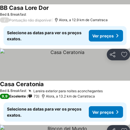
BB Casa Lore Dor
Bed & Breakfast
/
Alora, a 12.9 km de Carratraca
Pontuação não disponível
Selecione as datas para ver os preços
Ver preços
exatos.
Partilhar
Ad
Casa Ceratonia
Bed & Breakfast
Lareira exterior para noites aconchegantes
9,9
Excelente
73
Alora, a 13.2 km de Carratraca
Selecione as datas para ver os preços
Ver preços
exatos.