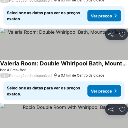
/
a 0.1 km de Centro da cidade
Pontuação não disponível
Selecione as datas para ver os preços
Ver preços
exatos.
Partilhar
Ad
Valeria Room: Double Whirlpool Bath, Mountain Views
Bed & Breakfast
/
a 0.1 km de Centro da cidade
Pontuação não disponível
Selecione as datas para ver os preços
Ver preços
exatos.
Partilhar
Ad