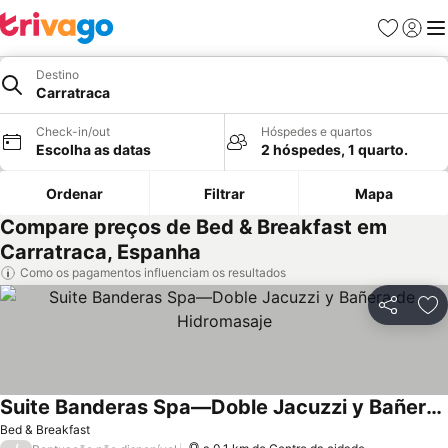
Favoritos
Iniciar
Me
Destino
Carratraca
Check-in/out
Hóspedes e quartos
Escolha as datas
2 hóspedes, 1 quarto.
Ordenar
Filtrar
Mapa
Compare preços de Bed & Breakfast em
Carratraca, Espanha
Como os pagamentos influenciam os resultados
Partilhar
Ad
Suite Banderas Spa—Doble Jacuzzi y Bañera de Hidromasaje
Bed & Breakfast