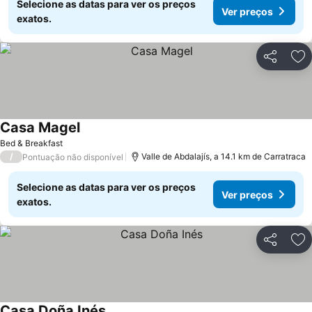
Selecione as datas para ver os preços
Ver preços
exatos.
Partilhar
Ad
Casa Magel
Bed & Breakfast
/
Valle de Abdalajís, a 14.1 km de Carratraca
Pontuação não disponível
Selecione as datas para ver os preços
Ver preços
exatos.
Partilhar
Ad
Casa Doña Inés