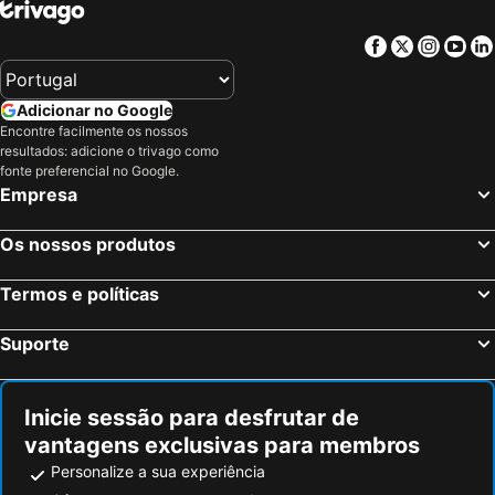
Ojén, bed and breakfasts
Fuente de Piedra, bed and breakfasts
Facebook
Twitter
Insta
Yo
Parauta, bed and breakfasts
Almogía, bed and breakfasts
Colmenar, bed and breakfasts
Pizarra, bed and breakfasts
Adicionar no Google
Casabermeja, bed and breakfasts
Villanueva del Rosario, bed and breakfasts
Encontre facilmente os nossos
resultados: adicione o trivago como
Totalán, bed and breakfasts
Casarabonela, bed and breakfasts
fonte preferencial no Google.
Riogordo, bed and breakfasts
Villanueva del Trabuco, bed and breakfasts
Empresa
Valle de Abdalajís, bed and breakfasts
Humilladero, bed and breakfasts
Os nossos produtos
Termos e políticas
Suporte
Inicie sessão para desfrutar de
vantagens exclusivas para membros
Personalize a sua experiência