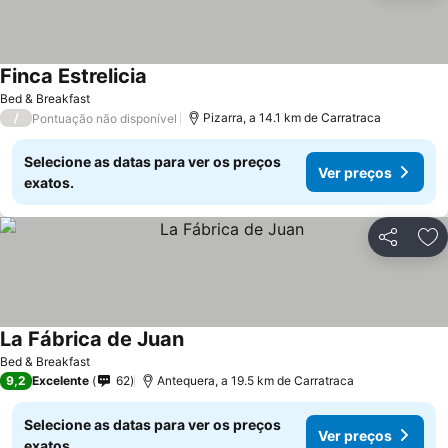
Finca Estrelicia
Bed & Breakfast
/
Pizarra, a 14.1 km de Carratraca
Pontuação não disponível
Selecione as datas para ver os preços
Ver preços
exatos.
Partilhar
Ad
La Fábrica de Juan
Bed & Breakfast
9,2
Excelente
62
Antequera, a 19.5 km de Carratraca
Selecione as datas para ver os preços
Ver preços
exatos.