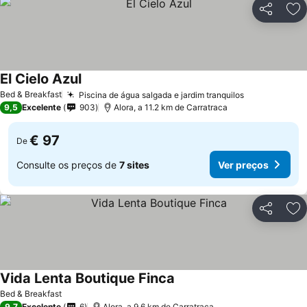
Partilhar
Ad
El Cielo Azul
Bed & Breakfast
Piscina de água salgada e jardim tranquilos
9,5
Excelente
903
Alora, a 11.2 km de Carratraca
€ 97
De
Consulte os preços de
7 sites
Ver preços
Partilhar
Ad
Vida Lenta Boutique Finca
Bed & Breakfast
9,7
Excelente
6
Alora, a 9.6 km de Carratraca