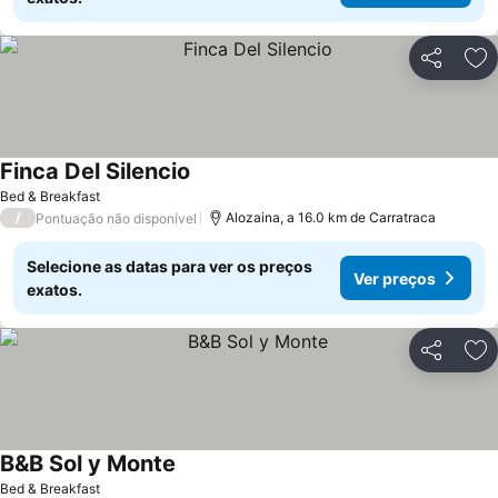
Partilhar
Ad
Finca Del Silencio
Bed & Breakfast
/
Alozaina, a 16.0 km de Carratraca
Pontuação não disponível
Selecione as datas para ver os preços
Ver preços
exatos.
Partilhar
Ad
B&B Sol y Monte
Bed & Breakfast