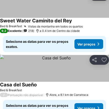
Sweet Water Caminito del Rey
Bed & Breakfast
Vistas da montanha em todos os quartos
9,2
Excelente
218
a 0.4 km de Centro da cidade
Selecione as datas para ver os preços
Ver preços
exatos.
Partilhar
Ad
Casa del Sueño
Bed & Breakfast
/
Alora, a 8.1 km de Carratraca
Pontuação não disponível
Selecione as datas para ver os preços
Ver preços