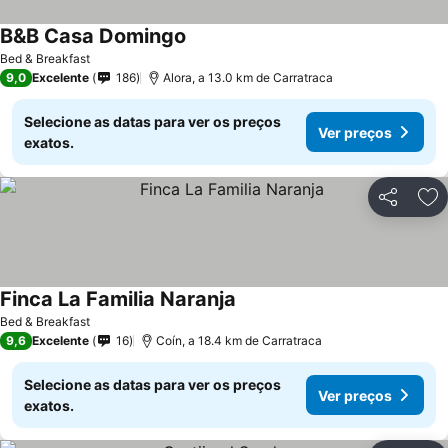
B&B Casa Domingo
Bed & Breakfast
9,0
Excelente
186
Alora, a 13.0 km de Carratraca
Selecione as datas para ver os preços
Ver preços
exatos.
Partilhar
Ad
Finca La Familia Naranja
Bed & Breakfast
9,6
Excelente
16
Coín, a 18.4 km de Carratraca
Selecione as datas para ver os preços
Ver preços
exatos.