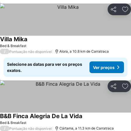
Partilhar
Ad
Villa Mika
Bed & Breakfast
/
Alora, a 10.8 km de Carratraca
Pontuação não disponível
Selecione as datas para ver os preços
Ver preços
exatos.
Partilhar
Ad
B&B Finca Alegria De La Vida
Bed & Breakfast
/
Cártama, a 11.3 km de Carratraca
Pontuação não disponível