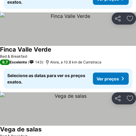
exatos.
Partilhar
Ad
Finca Valle Verde
Bed & Breakfast
9,7
Excelente
143
Alora, a 10.8 km de Carratraca
Selecione as datas para ver os preços
Ver preços
exatos.
Partilhar
Ad
Vega de salas