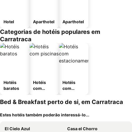
Hotel
Aparthotel
Aparthotel
Categorias de hotéis populares em
Carratraca
Hotéis
Hotéis
Hotéis
baratos
com
com
piscinas
estaciona
mento
Bed & Breakfast perto de si, em Carratraca
Estes hotéis também poderão interessá-lo...
El Cielo Azul
Casa el Chorro