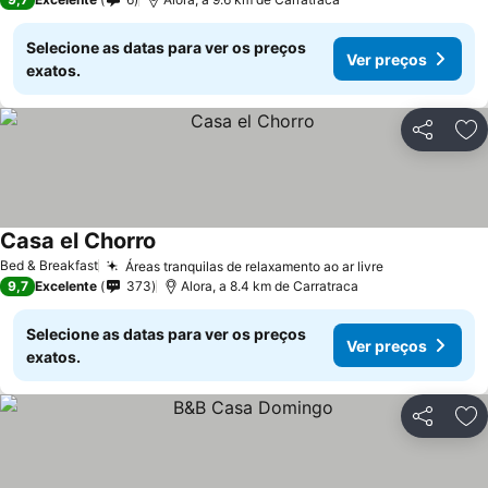
Selecione as datas para ver os preços
Ver preços
exatos.
Partilhar
Ad
Casa el Chorro
Bed & Breakfast
Áreas tranquilas de relaxamento ao ar livre
9,7
Excelente
373
Alora, a 8.4 km de Carratraca
Selecione as datas para ver os preços
Ver preços
exatos.
Partilhar
Ad