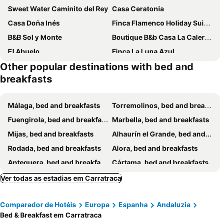
Sweet Water Caminito del Rey
Casa Ceratonia
Casa Doña Inés
Finca Flamenco Holiday Suites
B&B Sol y Monte
Boutique B&b Casa La Calera 15+/ Caminito Del Rey-15 Min/ronda-25 Min/town-5 Min
El Abuelo
Finca La Luna Azul
Other popular destinations with bed and
breakfasts
Málaga, bed and breakfasts
Torremolinos, bed and breakfasts
Fuengirola, bed and breakfasts
Marbella, bed and breakfasts
Mijas, bed and breakfasts
Alhaurín el Grande, bed and breakfasts
Rodada, bed and breakfasts
Alora, bed and breakfasts
Antequera, bed and breakfasts
Cártama, bed and breakfasts
Coín, bed and breakfasts
Archidona, bed and breakfasts
Ver todas as estadias em Carratraca
Alhaurín de la Torre, bed and breakfasts
Grazalema, bed and breakfasts
Comparador de Hotéis
Europa
Espanha
Andaluzia
Malaga Monda, bed and breakfasts
Olvera, bed and breakfasts
Bed & Breakfast em Carratraca
Benahavis, bed and breakfasts
Benalmadena, bed and breakfasts