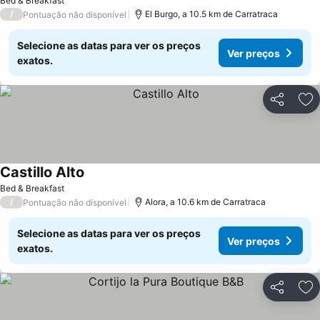
Bed & Breakfast
/
El Burgo, a 10.5 km de Carratraca
Pontuação não disponível
Selecione as datas para ver os preços
Ver preços
exatos.
Partilhar
Ad
Castillo Alto
Bed & Breakfast
/
Alora, a 10.6 km de Carratraca
Pontuação não disponível
Selecione as datas para ver os preços
Ver preços
exatos.
Partilhar
Ad