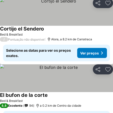
Partilhar
Ad
Cortijo el Sendero
Bed & Breakfast
/
Alora, a 8.2 km de Carratraca
Pontuação não disponível
Selecione as datas para ver os preços
Ver preços
exatos.
Partilhar
Ad
El bufon de la corte
Bed & Breakfast
8,8
Excelente
94
a 0.2 km de Centro da cidade