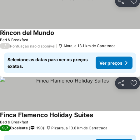
Partilhar
Ad
Rincon del Mundo
Bed & Breakfast
/
Alora, a 13.1 km de Carratraca
Pontuação não disponível
Selecione as datas para ver os preços
Ver preços
exatos.
Partilhar
Ad
Finca Flamenco Holiday Suites
Bed & Breakfast
9,7
Excelente
190
Pizarra, a 13.8 km de Carratraca