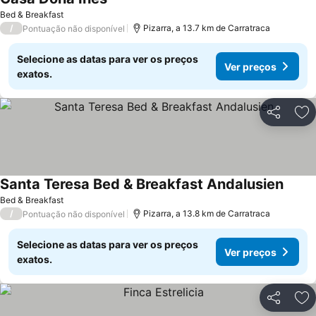
Bed & Breakfast
/
Pizarra, a 13.7 km de Carratraca
Pontuação não disponível
Selecione as datas para ver os preços
Ver preços
exatos.
Partilhar
Ad
Santa Teresa Bed & Breakfast Andalusien
Bed & Breakfast
/
Pizarra, a 13.8 km de Carratraca
Pontuação não disponível
Selecione as datas para ver os preços
Ver preços
exatos.
Partilhar
Ad