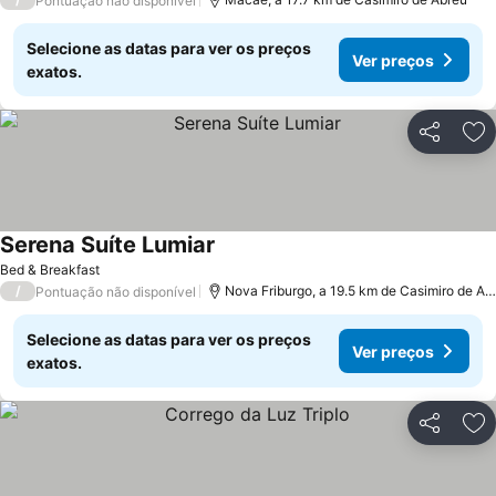
Pontuação não disponível
Selecione as datas para ver os preços
Ver preços
exatos.
Partilhar
Ad
Serena Suíte Lumiar
Ver preços
Bed & Breakfast
/
Nova Friburgo, a 19.5 km de Casimiro de Ab
Pontuação não disponível
Selecione as datas para ver os preços
Ver preços
exatos.
Partilhar
Ad