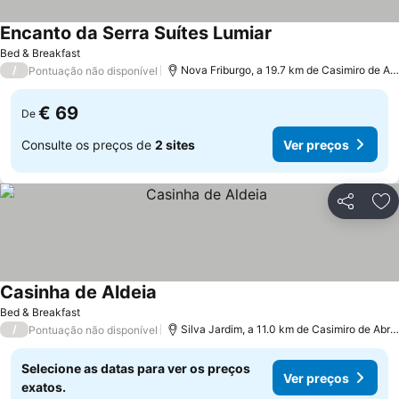
Encanto da Serra Suítes Lumiar
Ver preços
Bed & Breakfast
/
Nova Friburgo, a 19.7 km de Casimiro de Ab
Pontuação não disponível
€ 69
De
Consulte os preços de
2 sites
Ver preços
Partilhar
Ad
Casinha de Aldeia
Ver preços
Bed & Breakfast
/
Silva Jardim, a 11.0 km de Casimiro de Abre
Pontuação não disponível
Selecione as datas para ver os preços
Ver preços
exatos.