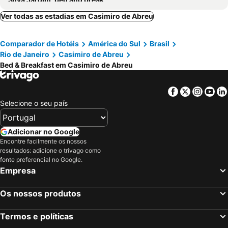
Ver todas as estadias em Casimiro de Abreu
Comparador de Hotéis
América do Sul
Brasil
Rio de Janeiro
Casimiro de Abreu
Bed & Breakfast em Casimiro de Abreu
Facebook
Twitter
Insta
Yo
Selecione o seu país
Adicionar no Google
Encontre facilmente os nossos
resultados: adicione o trivago como
fonte preferencial no Google.
Empresa
Os nossos produtos
Termos e políticas