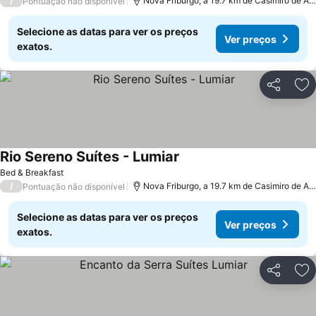
/
Nova Friburgo, a 19.7 km de Casimiro de Ab
Pontuação não disponível
Selecione as datas para ver os preços
Ver preços
exatos.
Partilhar
Ad
Rio Sereno Suítes - Lumiar
Ver preços
Bed & Breakfast
/
Nova Friburgo, a 19.7 km de Casimiro de Ab
Pontuação não disponível
Selecione as datas para ver os preços
Ver preços
exatos.
Partilhar
Ad