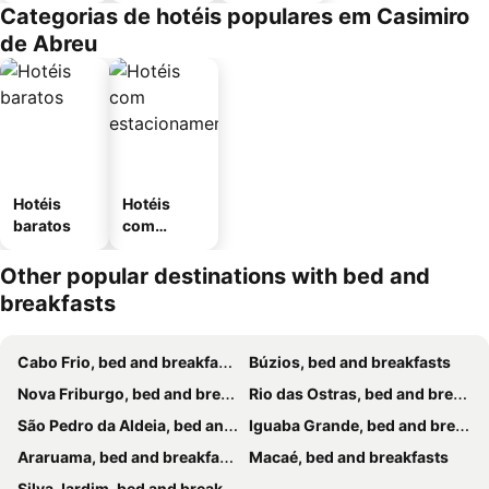
Categorias de hotéis populares em Casimiro
de Abreu
Hotéis
Hotéis
baratos
com
estaciona
mento
Other popular destinations with bed and
breakfasts
Cabo Frio, bed and breakfasts
Búzios, bed and breakfasts
Nova Friburgo, bed and breakfasts
Rio das Ostras, bed and breakfasts
São Pedro da Aldeia, bed and breakfasts
Iguaba Grande, bed and breakfasts
Araruama, bed and breakfasts
Macaé, bed and breakfasts
Silva Jardim, bed and breakfasts