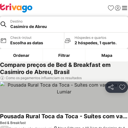
Favoritos
Iniciar
Me
Destino
Casimiro de Abreu
Check-in/out
Hóspedes e quartos
Escolha as datas
2 hóspedes, 1 quarto.
Ordenar
Filtrar
Mapa
Compare preços de Bed & Breakfast em
Casimiro de Abreu, Brasil
Como os pagamentos influenciam os resultados
Partilhar
Ad
Pousada Rural Toca da Toca - Suítes com varanda em Lumiar
Ver preços
Bed & Breakfast