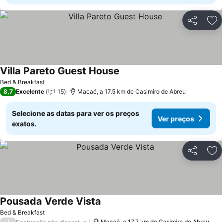
Partilhar
Ad
Villa Pareto Guest House
Ver preços
Bed & Breakfast
8,7
Excelente
15
Macaé, a 17.5 km de Casimiro de Abreu
Selecione as datas para ver os preços
Ver preços
exatos.
Partilhar
Ad
Pousada Verde Vista
Ver preços
Bed & Breakfast
/
Macaé, a 17.7 km de Casimiro de Abreu