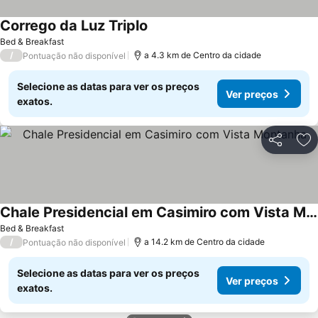
Corrego da Luz Triplo
Ver preços
Bed & Breakfast
/
a 4.3 km de Centro da cidade
Pontuação não disponível
Selecione as datas para ver os preços
Ver preços
exatos.
Partilhar
Ad
Chale Presidencial em Casimiro com Vista Montanha
Ver preços
Bed & Breakfast
/
a 14.2 km de Centro da cidade
Pontuação não disponível
Selecione as datas para ver os preços
Ver preços
exatos.