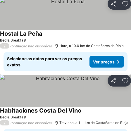
Partilhar
Ad
Hostal La Peña
Bed & Breakfast
/
Haro, a 10.0 km de Castañares de Rioja
Pontuação não disponível
Selecione as datas para ver os preços
Ver preços
exatos.
Partilhar
Ad
Habitaciones Costa Del Vino
Bed & Breakfast
/
Treviana, a 11.1 km de Castañares de Rioja
Pontuação não disponível