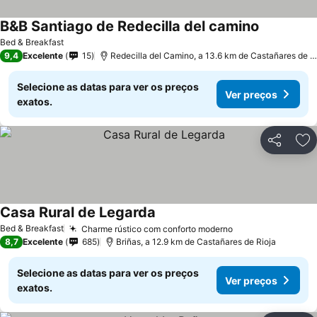
B&B Santiago de Redecilla del camino
Bed & Breakfast
9,4
Excelente
15
Redecilla del Camino, a 13.6 km de Castañares de Rioja
Selecione as datas para ver os preços
Ver preços
exatos.
Partilhar
Ad
Casa Rural de Legarda
Bed & Breakfast
Charme rústico com conforto moderno
8,7
Excelente
685
Briñas, a 12.9 km de Castañares de Rioja
Selecione as datas para ver os preços
Ver preços
exatos.