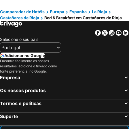
Comparador de Hotéis
Europa
Espanha
La Rioja
Castañares de Rioja
Bed & Breakfast em Castañares de Rioja
Facebook
Twitter
Insta
Yo
Selecione o seu país
Adicionar no Google
Encontre facilmente os nossos
resultados: adicione o trivago como
fonte preferencial no Google.
Empresa
Os nossos produtos
Termos e políticas
Suporte