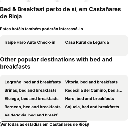
animais
estaciona
mento
Bed & Breakfast perto de si, em Castañares
de Rioja
Estes hotéis também poderão interessá-lo...
Iraipe Haro Auto Check-in
Casa Rural de Legarda
Other popular destinations with bed and
breakfasts
Logroño, bed and breakfasts
Vitoria, bed and breakfasts
Briñas, bed and breakfasts
Redecilla del Camino, bed and breakfasts
Elciego, bed and breakfasts
Haro, bed and breakfasts
Bernedo, bed and breakfasts
Sojuela, bed and breakfasts
Valdegovia, bed and breakfasts
Ver todas as estadias em Castañares de Rioja