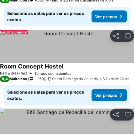
8,0
Muito boa
433
Haro, a 9.2 km de Castañares de Rioja
Selecione as datas para ver os preços
Ver preços
exatos.
Escolha popular
Partilhar
Ad
Room Concept Hostel
Bed & Breakfast
Terraço com assentos
8,4
Muito boa
1.950
Santo Domingo da Calzada, a 8.2 km de Castañares de Rioja
Selecione as datas para ver os preços
Ver preços
exatos.
Partilhar
Ad