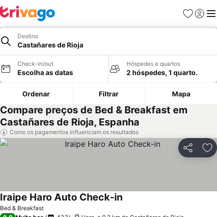
Favoritos
Iniciar
Me
Destino
Castañares de Rioja
Check-in/out
Hóspedes e quartos
Escolha as datas
2 hóspedes, 1 quarto.
Ordenar
Filtrar
Mapa
Compare preços de Bed & Breakfast em
Castañares de Rioja, Espanha
Como os pagamentos influenciam os resultados
Partilhar
Ad
Iraipe Haro Auto Check-in
Bed & Breakfast