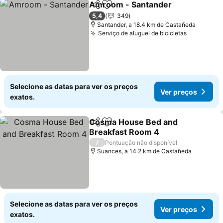
Amroom - Santander
Partilhar
Adicionar aos favoritos
Ver 
5,4
349
Santander, a 18.4 km de Castañeda
Serviço de aluguel de bicicletas
Ver preço
Selecione as datas para ver os preços
Ver preços
exatos.
Cosma House Bed and
Partilhar
Adicionar aos favoritos
Breakfast Room 4
Ver preços
/
Pontuação não disponível
Suances, a 14.2 km de Castañeda
Selecione as datas para ver os preços
Ver preços
exatos.