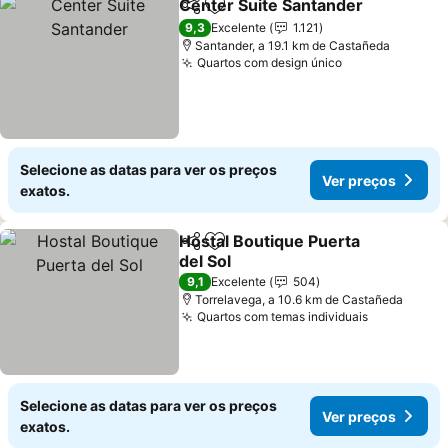
Center Suite Santander
Partilhar
Adicionar aos favoritos
Ve
9,3
Excelente
1.121
Santander, a 19.1 km de Castañeda
Quartos com design único
Ver preços
Selecione as datas para ver os preços
Ver preços
exatos.
Hostal Boutique Puerta
Partilhar
Adicionar aos favoritos
del Sol
Ver preços
9,1
Excelente
504
Torrelavega, a 10.6 km de Castañeda
Quartos com temas individuais
Ver preço
Selecione as datas para ver os preços
Ver preços
exatos.