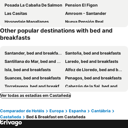
Posada La Cabaña De Salmon
Pension El Figon
Las Casitas
Amroom - Santander
Hospedaje Magallanes
Nueva Pensión Real
Other popular destinations with bed and
Center Suite Santander
Apartamentos Y Posada El Cafetal
breakfasts
Oliva Rooms 3000
Hostal Boutique Puerta del Sol
El Bodegon de Luis
Casa Córdoba
Santander, bed and breakfasts
Santoña, bed and breakfasts
Posada El Jardin de Angela
Las Carolinas Garden
Santillana do Mar, bed and breakfasts
Laredo, bed and breakfasts
Center Suite Acebedos
Isla, bed and breakfasts
Alfoz de Lloredo, bed and breakfasts
Suances, bed and breakfasts
Penagos, bed and breakfasts
Torrelavega, bed and breakfasts
Cabezón de la Sal, bed and breakfasts
Cotações, bed and breakfasts
Arnuero, bed and breakfasts
Ver todas as estadias em Castañeda
San Vicente de la Barquera, bed and breakfasts
Mazcuerras, bed and breakfasts
Comparador de Hotéis
Europa
Espanha
Cantábria
Los Tojos, bed and breakfasts
Ribamontán al Mar, bed and breakfasts
Castañeda
Bed & Breakfast em Castañeda
Santa María de Cayón, bed and breakfasts
Puente Viesgo, bed and breakfasts
Espinosa de los Monteros, bed and breakfasts
Reocín, bed and breakfasts