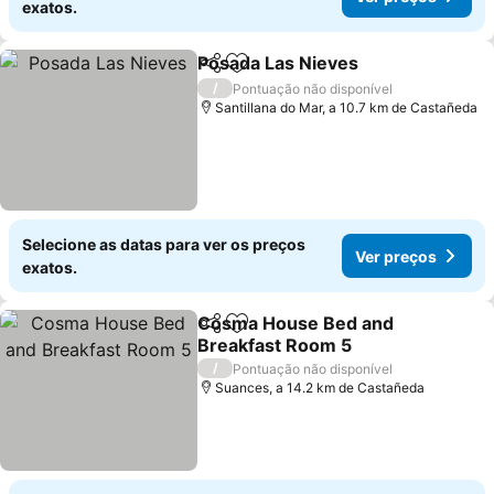
exatos.
Posada Las Nieves
Partilhar
Adicionar aos favoritos
Ver pre
/
Pontuação não disponível
Santillana do Mar, a 10.7 km de Castañeda
Selecione as datas para ver os preços
Ver preços
exatos.
Cosma House Bed and
Partilhar
Adicionar aos favoritos
Breakfast Room 5
Ver preços
/
Pontuação não disponível
Suances, a 14.2 km de Castañeda