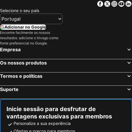
Facebook
Twitter
Insta
Yo
Ribamontán al Monte, bed and breakfasts
Villacarriedo, bed and breakfasts
Selecione o seu país
Polanco, bed and breakfasts
Piélagos, bed and breakfasts
Hoznayo, bed and breakfasts
Arenas de Iguña, bed and breakfasts
Adicionar no Google
Encontre facilmente os nossos
Argoños, bed and breakfasts
Bareyo, bed and breakfasts
resultados: adicione o trivago como
Noja, bed and breakfasts
Rionansa, bed and breakfasts
fonte preferencial no Google.
Empresa
Ramales de la Victoria, bed and breakfasts
Liérganes, bed and breakfasts
Rasines, bed and breakfasts
Voto, bed and breakfasts
Os nossos produtos
Guriezo, bed and breakfasts
Saro, bed and breakfasts
Termos e políticas
Suporte
Inicie sessão para desfrutar de
vantagens exclusivas para membros
Personalize a sua experiência
Ofertas e preços para membros