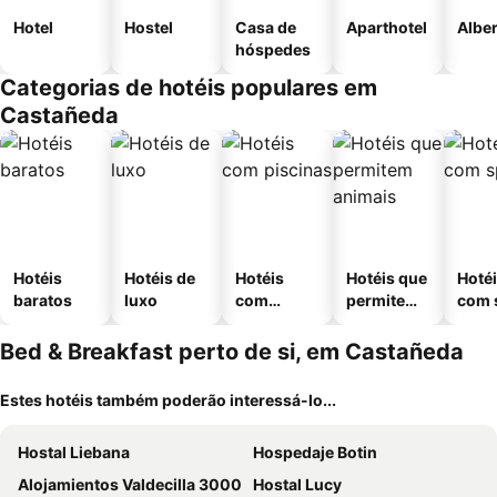
Hotel
Hostel
Casa de
Aparthotel
Albe
hóspedes
Categorias de hotéis populares em
Castañeda
Hotéis
Hotéis de
Hotéis
Hotéis que
Hoté
baratos
luxo
com
permitem
com 
piscinas
animais
Bed & Breakfast perto de si, em Castañeda
Estes hotéis também poderão interessá-lo...
Hostal Liebana
Hospedaje Botin
Alojamientos Valdecilla 3000
Hostal Lucy