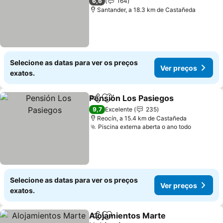
Ver preços
6,6
164
Santander, a 18.3 km de Castañeda
Selecione as datas para ver os preços
Ver preços
exatos.
Pensión Los Pasiegos
Partilhar
Adicionar aos favoritos
Ver 
9,7
Excelente
235
Reocín, a 15.4 km de Castañeda
Piscina externa aberta o ano todo
Ver pre
Selecione as datas para ver os preços
Ver preços
exatos.
Alojamientos Marte
Partilhar
Adicionar aos favoritos