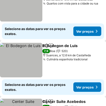
Quartos com vista para a cidade ou rua
Ver 
Selecione as datas para ver os preços
Ver preços
exatos.
El Bodegon de Luis
Partilhar
Adicionar aos favoritos
Ver pr
7,9
Boa
520
Suances, a 12.6 km de Castañeda
Culinária espanhola tradicional
Ver preço
Selecione as datas para ver os preços
Ver preços
exatos.
Center Suite Acebedos
Partilhar
Adicionar aos favoritos
Ve