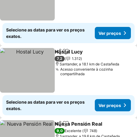
Selecione as datas para ver os preços
Ver preços
exatos.
Hostal Lucy
Partilhar
Adicionar aos favoritos
Ver preços
7,2
1.312
Santander, a 18.1 km de Castañeda
Acesso conveniente à cozinha
compartilhada
Selecione as datas para ver os preços
Ver preços
exatos.
Nueva Pensión Real
Partilhar
Adicionar aos favoritos
Ver pr
9,0
Excelente
748
Santander, a 19.6 km de Castañeda