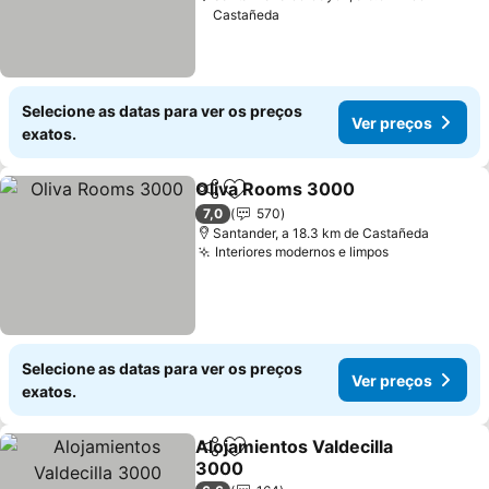
Castañeda
Selecione as datas para ver os preços
Ver preços
exatos.
Oliva Rooms 3000
Partilhar
Adicionar aos favoritos
Ver pre
7,0
570
Santander, a 18.3 km de Castañeda
Interiores modernos e limpos
Ver preços
Selecione as datas para ver os preços
Ver preços
exatos.
Alojamientos Valdecilla
Partilhar
Adicionar aos favoritos
3000