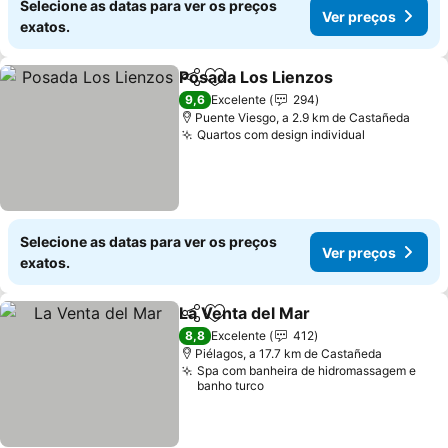
Selecione as datas para ver os preços
Ver preços
exatos.
Posada Los Lienzos
Partilhar
Adicionar aos favoritos
Ver pr
9,6
Excelente
294
Puente Viesgo, a 2.9 km de Castañeda
Quartos com design individual
Ver preços
Selecione as datas para ver os preços
Ver preços
exatos.
La Venta del Mar
Partilhar
Adicionar aos favoritos
Ver preço
8,8
Excelente
412
Piélagos, a 17.7 km de Castañeda
Spa com banheira de hidromassagem e
banho turco