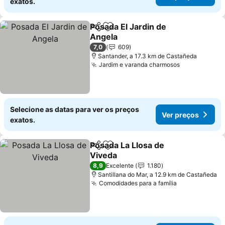
exatos.
Posada El Jardin de
Partilhar
Adicionar aos favoritos
Angela
Ver preços
7,0
609
Santander, a 17.3 km de Castañeda
Jardim e varanda charmosos
Ver preços
Selecione as datas para ver os preços
Ver preços
exatos.
Posada La Llosa de
Partilhar
Adicionar aos favoritos
Viveda
Ver preços
8,9
Excelente
1.180
Santillana do Mar, a 12.9 km de Castañeda
Comodidades para a família
Ver preços