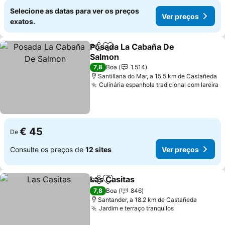
Selecione as datas para ver os preços
Ver preços
exatos.
Posada La Cabaña De
Partilhar
Adicionar aos favoritos
Salmon
Ver preços
7,8
Boa
1.514
Santillana do Mar, a 15.5 km de Castañeda
Culinária espanhola tradicional com lareira
V
€ 45
De
Consulte os preços de
12 sites
Ver preços
Las Casitas
Partilhar
Adicionar aos favoritos
Ver preços
7,8
Boa
846
Santander, a 18.2 km de Castañeda
Jardim e terraço tranquilos
Ver preços