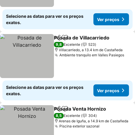
Selecione as datas para ver os preços
Ver preços
exatos.
Posada de Villacarriedo
Partilhar
Adicionar aos favoritos
Ve
9,8
Excelente
523
Villacarriedo, a 13.4 km de Castañeda
Ambiente tranquilo em Valles Pasiegos
Ver 
Selecione as datas para ver os preços
Ver preços
exatos.
Posada Venta Hornizo
Partilhar
Adicionar aos favoritos
Ver 
8,5
Excelente
304
Arenas de Iguña, a 14.9 km de Castañeda
Piscina exterior sazonal
Ver preços