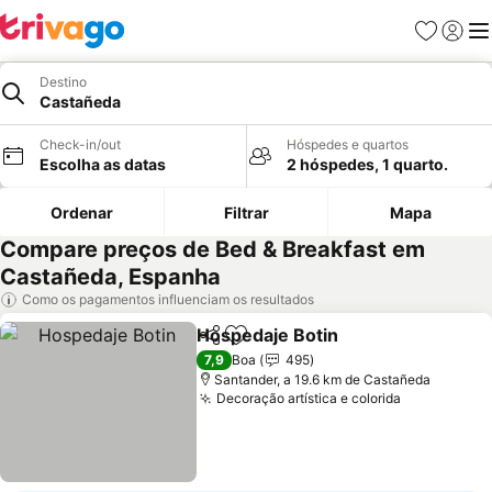
Favoritos
Iniciar
Me
Destino
Castañeda
Check-in/out
Hóspedes e quartos
Escolha as datas
2 hóspedes, 1 quarto.
Ordenar
Filtrar
Mapa
Compare preços de Bed & Breakfast em
Castañeda, Espanha
Como os pagamentos influenciam os resultados
Hospedaje Botin
Partilhar
Adicionar aos favoritos
Ver preço
7,9
Boa
495
Santander, a 19.6 km de Castañeda
Decoração artística e colorida
Ver preços