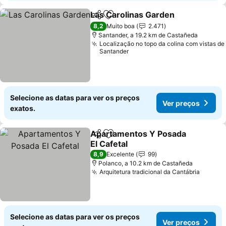
Las Carolinas Garden
Partilhar
Adicionar aos favoritos
Ver 
8,2
Muito boa
2.471
Santander, a 19.2 km de Castañeda
Localização no topo da colina com vistas de
Santander
Selecione as datas para ver os preços
Ver preços
exatos.
Apartamentos Y Posada
Partilhar
Adicionar aos favoritos
El Cafetal
Ver preços
8,9
Excelente
99
Polanco, a 10.2 km de Castañeda
Arquitetura tradicional da Cantábria
Ver pr
Selecione as datas para ver os preços
Ver preços