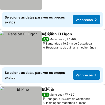
Selecione as datas para ver os preços
Ver preços
exatos.
Pension El Figon
Partilhar
Adicionar aos favoritos
Ver preço
8,3
Muito boa
2.467
Santander, a 19.5 km de Castañeda
Restaurante de culinária mediterrânea
Ver 
Selecione as datas para ver os preços
Ver preços
exatos.
El Pino
Partilhar
Adicionar aos favoritos
Ver preços
8,1
Muito boa
430
Penagos, a 10.6 km de Castañeda
Instalações modernas e limpas
Ver preço