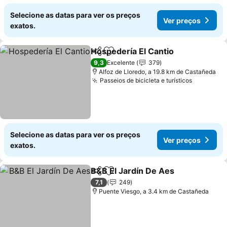
Selecione as datas para ver os preços
Ver preços
exatos.
Hospedería El Cantio
Partilhar
Adicionar aos favoritos
Ver p
9,3
Excelente
379
Alfoz de Lloredo, a 19.8 km de Castañeda
Passeios de bicicleta e turísticos
Ver preç
Selecione as datas para ver os preços
Ver preços
exatos.
B&B El Jardín De Aes
Partilhar
Adicionar aos favoritos
Ver 
7,1
249
Puente Viesgo, a 3.4 km de Castañeda