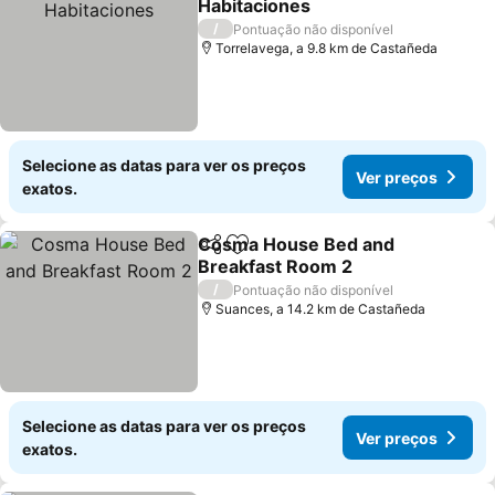
Habitaciones
Ver preços
/
Pontuação não disponível
Torrelavega, a 9.8 km de Castañeda
Selecione as datas para ver os preços
Ver preços
exatos.
Cosma House Bed and
Partilhar
Adicionar aos favoritos
Breakfast Room 2
Ver preços
/
Pontuação não disponível
Suances, a 14.2 km de Castañeda
Selecione as datas para ver os preços
Ver preços
exatos.