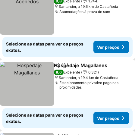
9,8
Excelente
1.744
Santander, a 19.6 km de Castañeda
Acomodações à prova de som
Ver preços
Selecione as datas para ver os preços
Ver preços
exatos.
Hospedaje Magallanes
Partilhar
Adicionar aos favoritos
Ver
8,6
Excelente
6.321
Santander, a 19.4 km de Castañeda
Estacionamento privativo pago nas
proximidades
Selecione as datas para ver os preços
Ver preços
exatos.