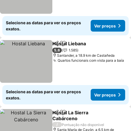
Selecione as datas para ver os preços
Ver preços
exatos.
Hostal Liebana
Partilhar
Adicionar aos favoritos
Ver preços
5,6
1.585
Santander, a 18.9 km de Castañeda
Quartos funcionais com vista para a baía
Ver
Selecione as datas para ver os preços
Ver preços
exatos.
Hostal La Sierra
Partilhar
Adicionar aos favoritos
Cabárceno
Ver preços
/
Pontuação não disponível
Santa María de Cayón, a 6.5 km de