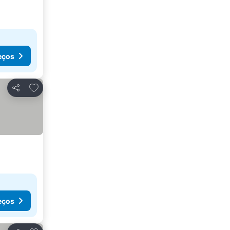
eços
Adicionar aos favoritos
Partilhar
eços