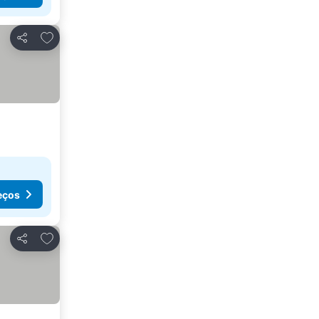
Adicionar aos favoritos
Partilhar
eços
Adicionar aos favoritos
Partilhar