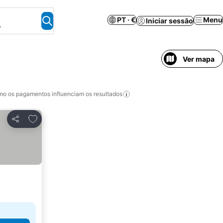
PT · €
Menu
Iniciar sessão
.
Ver mapa
o os pagamentos influenciam os resultados
Adicionar aos favoritos
Partilhar