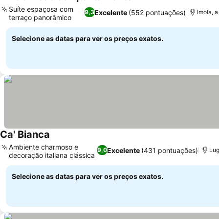
Suíte espaçosa com
Excelente
(552 pontuações)
9,3
Imola, a
terraço panorâmico
Selecione as datas para ver os preços exatos.
Ca' Bianca
Ambiente charmoso e
Excelente
(431 pontuações)
9,0
Lug
decoração italiana clássica
Selecione as datas para ver os preços exatos.