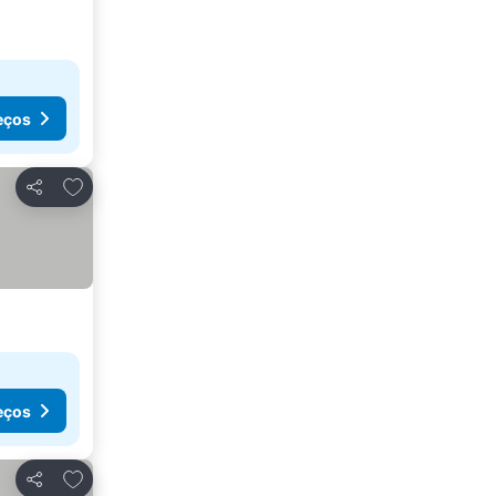
eços
Adicionar aos favoritos
Partilhar
eços
Adicionar aos favoritos
Partilhar