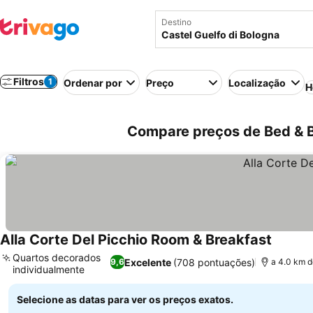
Destino
Filtros
1
Ordenar por
Preço
Localização
H
Compare preços de Bed & Br
Alla Corte Del Picchio Room & Breakfast
Quartos decorados
Excelente
(708 pontuações)
9,6
a 4.0 km d
individualmente
Selecione as datas para ver os preços exatos.