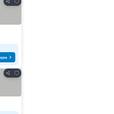
Adicionar aos favoritos
Partilhar
eços
Adicionar aos favoritos
Partilhar