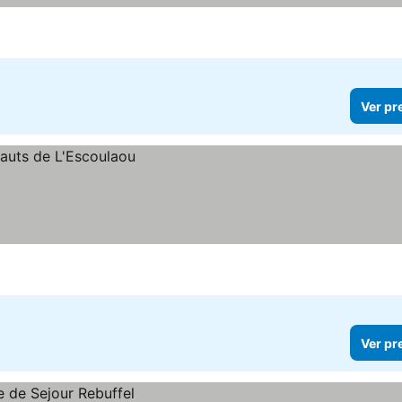
Ver pr
Ver pr