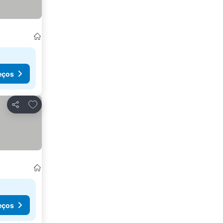
eços
Adicionar aos favoritos
Partilhar
eços