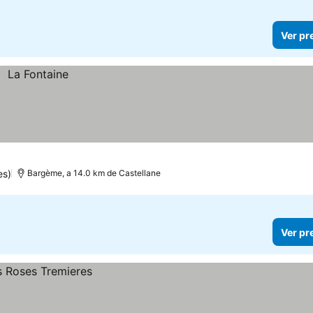
Ver pr
es)
Bargème, a 14.0 km de Castellane
Ver pr