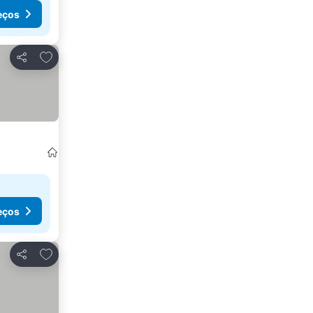
eços
Adicionar aos favoritos
Partilhar
eços
Adicionar aos favoritos
Partilhar