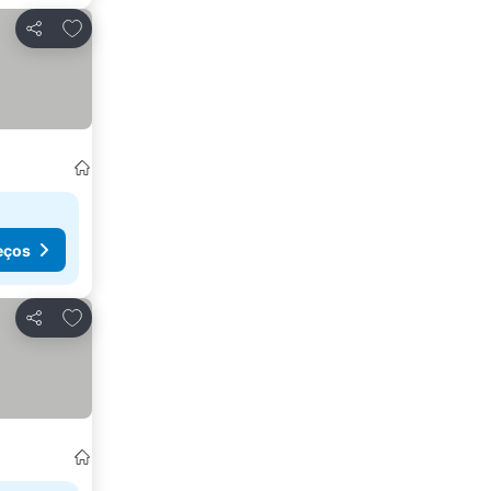
Adicionar aos favoritos
Partilhar
eços
Adicionar aos favoritos
Partilhar