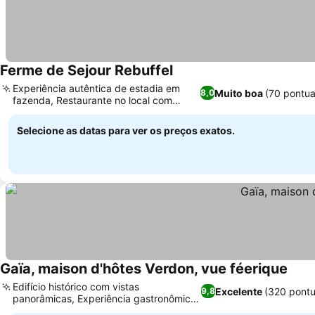
Ferme de Sejour Rebuffel
Ver preços
Experiência autêntica de estadia em
Muito boa
(70 pontu
8,0
fazenda, Restaurante no local com
Ver preços
sabores locais
Selecione as datas para ver os preços exatos.
Gaïa, maison d'hôtes Verdon, vue féerique
Ver 
Edifício histórico com vistas
Excelente
(320 pont
9,8
panorâmicas, Experiência gastronômica
Ver preços
caseira excepcional