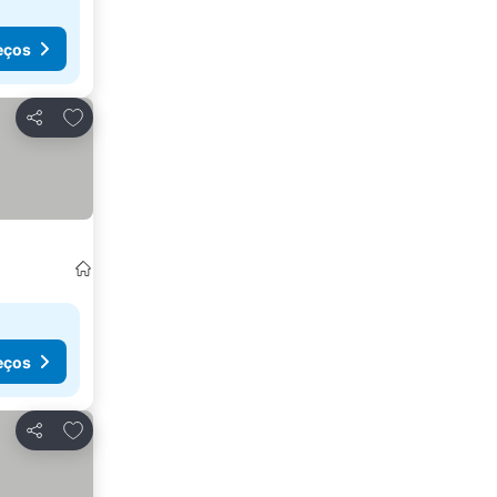
eços
Adicionar aos favoritos
Partilhar
eços
Adicionar aos favoritos
Partilhar