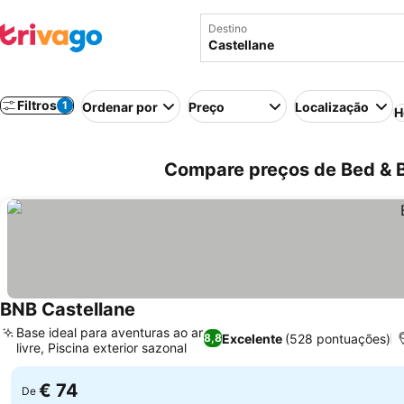
Destino
Filtros
1
Ordenar por
Preço
Localização
H
Compare preços de Bed & B
BNB Castellane
Ver preços
Base ideal para aventuras ao ar
Excelente
(528 pontuações)
8,8
livre, Piscina exterior sazonal
Ver preços
€ 74
De