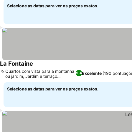
Selecione as datas para ver os preços exatos.
La Fontaine
Ver preços
Quartos com vista para a montanha
Excelente
(190 pontuaçõ
9,4
ou jardim, Jardim e terraço
Ver preços
ensolarado
Selecione as datas para ver os preços exatos.