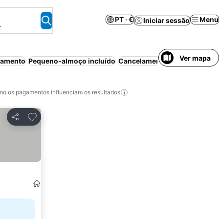
PT · €
Menu
Iniciar sessão
.
Ver mapa
namento
Pequeno-almoço incluído
Cancelamento gratuito
Anima
o os pagamentos influenciam os resultados
Adicionar aos favoritos
Partilhar