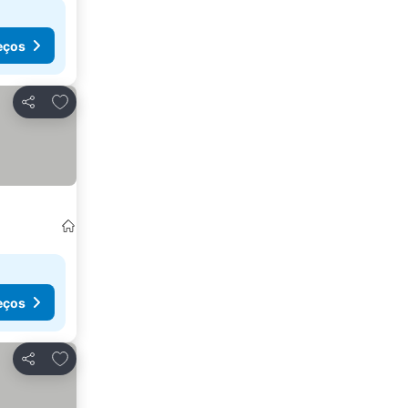
eços
Adicionar aos favoritos
Partilhar
eços
Adicionar aos favoritos
Partilhar