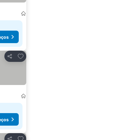
eços
Adicionar aos favoritos
Partilhar
eços
Adicionar aos favoritos