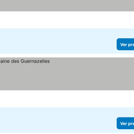
Ver pr
Ver pr