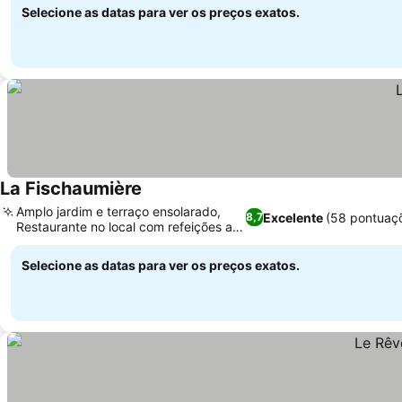
Selecione as datas para ver os preços exatos.
La Fischaumière
Ver preços
Amplo jardim e terraço ensolarado,
Excelente
(58 pontuaç
8,7
Restaurante no local com refeições ao
Ver preços
ar livre
Selecione as datas para ver os preços exatos.