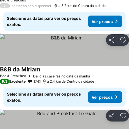
Bed & Breakfast
/
a 3.7 km de Centro da cidade
Pontuação não disponível
Selecione as datas para ver os preços
Ver preços
exatos.
Partilhar
Ad
B&B da Miriam
Bed & Breakfast
Delícias caseiras no café da manhã
9,3
Excelente
174
a 2.4 km de Centro da cidade
Selecione as datas para ver os preços
Ver preços
exatos.
Partilhar
Ad