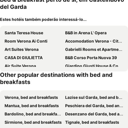
del Garda
Estes hotéis também poderão interessá-lo...
Santa Teresa House
B&B in Arena L' Opera
Room Verona Ai Conti
Accomodation Verona - City Centre
Art Suites Verona
Gabrielli Rooms et Apartments Sant Antonio alloggio 4 M0230914084
CASA DI GIULIETTA
B&B Corso Porta Nuova 39
Air Suite Verona
Giardino Giusti House & Court
Other popular destinations with bed and
Verona Maison
B&B Fralillo
breakfasts
La Magnolia - House
ES - Essential Solution & Emotion Stories (locazione turistica)
La Giara Rooms
Residenza La Vecchia Vigna
Verona, bed and breakfasts
Lazise sul Garda, bed and breakfasts
Il Tenore B&B
Le Rêve - Lake view rooms
Mantua, bed and breakfasts
Peschiera del Garda, bed and breakfasts
Hotel Garden
Luxury Suite Sirmione
Bardolino, bed and breakfasts
Desenzano del Garda, bed and breakfasts
Da Virginia B&B
Casa Fola - City Centre Rooms
Sirmione, bed and breakfasts
Tignale, bed and breakfasts
B&B Amaverona
Oriana Homèl Verona