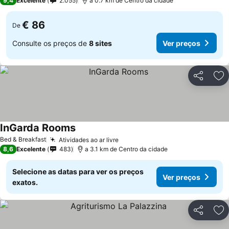
9,4
Excelente
2.055
a 0.7 km de Centro da cidade
€ 86
De
Consulte os preços de
8 sites
Ver preços
Partilhar
Ad
InGarda Rooms
Bed & Breakfast
Atividades ao ar livre
8,6
Excelente
483
a 3.1 km de Centro da cidade
Selecione as datas para ver os preços
Ver preços
exatos.
Partilhar
Ad