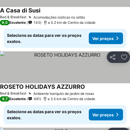
A Casa di Susi
Bed & Breakfast
Acomodações rústicas no sótão
9,0
Excelente
143
a 0.2 km de Centro da cidade
Selecione as datas para ver os preços
Ver preços
exatos.
Partilhar
Ad
ROSETO HOLIDAYS AZZURRO
Bed & Breakfast
Ambiente tranquilo de jardim de rosas
9,7
Excelente
491
a 3.5 km de Centro da cidade
Selecione as datas para ver os preços
Ver preços
exatos.