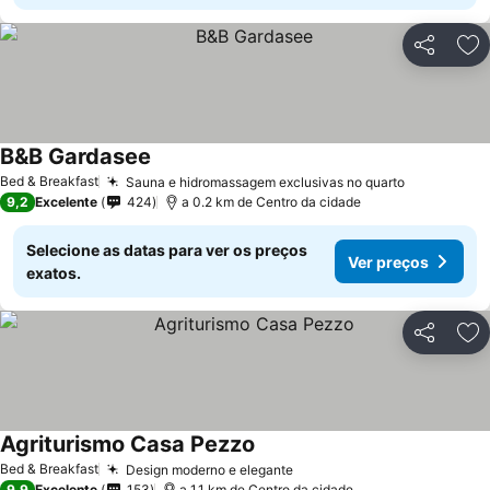
Partilhar
Ad
B&B Gardasee
Bed & Breakfast
Sauna e hidromassagem exclusivas no quarto
9,2
Excelente
424
a 0.2 km de Centro da cidade
Selecione as datas para ver os preços
Ver preços
exatos.
Partilhar
Ad
Agriturismo Casa Pezzo
Bed & Breakfast
Design moderno e elegante
9,9
Excelente
153
a 1.1 km de Centro da cidade