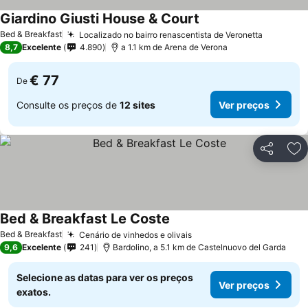
Giardino Giusti House & Court
Bed & Breakfast
Localizado no bairro renascentista de Veronetta
8,7
Excelente
4.890
a 1.1 km de Arena de Verona
€ 77
De
Consulte os preços de
12 sites
Ver preços
Partilhar
Ad
Bed & Breakfast Le Coste
Bed & Breakfast
Cenário de vinhedos e olivais
9,6
Excelente
241
Bardolino, a 5.1 km de Castelnuovo del Garda
Selecione as datas para ver os preços
Ver preços
exatos.