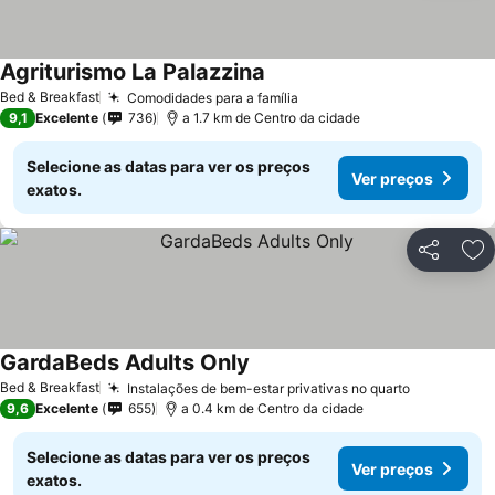
Agriturismo La Palazzina
Bed & Breakfast
Comodidades para a família
9,1
Excelente
736
a 1.7 km de Centro da cidade
Selecione as datas para ver os preços
Ver preços
exatos.
Partilhar
Ad
GardaBeds Adults Only
Bed & Breakfast
Instalações de bem-estar privativas no quarto
9,6
Excelente
655
a 0.4 km de Centro da cidade
Selecione as datas para ver os preços
Ver preços
exatos.