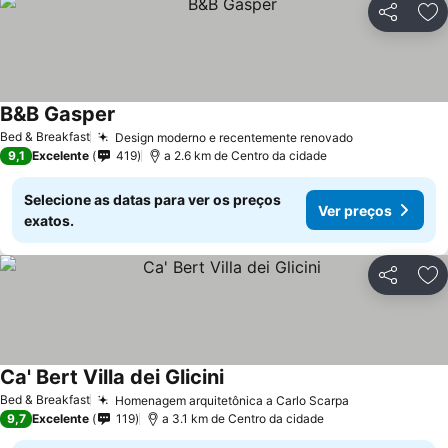
Partilhar
Ad
B&B Gasper
Bed & Breakfast
Design moderno e recentemente renovado
9,1
Excelente
419
a 2.6 km de Centro da cidade
Selecione as datas para ver os preços
Ver preços
exatos.
Partilhar
Ad
Ca' Bert Villa dei Glicini
Bed & Breakfast
Homenagem arquitetônica a Carlo Scarpa
9,7
Excelente
119
a 3.1 km de Centro da cidade