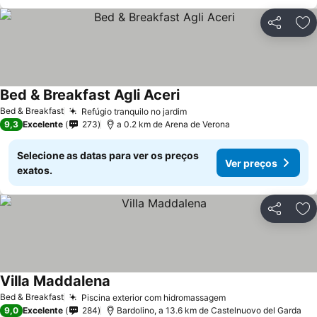
Partilhar
Ad
Bed & Breakfast Agli Aceri
Bed & Breakfast
Refúgio tranquilo no jardim
9,3
Excelente
273
a 0.2 km de Arena de Verona
Selecione as datas para ver os preços
Ver preços
exatos.
Partilhar
Ad
Villa Maddalena
Bed & Breakfast
Piscina exterior com hidromassagem
9,0
Excelente
284
Bardolino, a 13.6 km de Castelnuovo del Garda