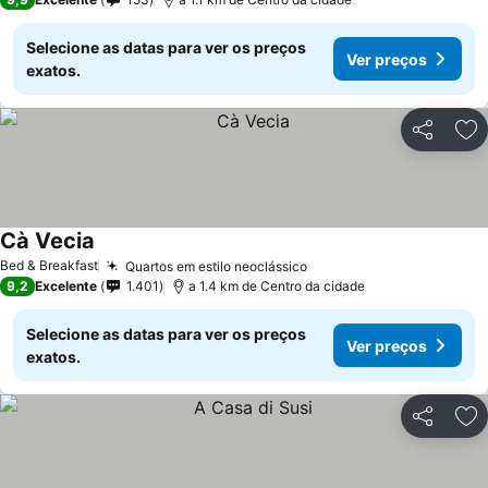
Selecione as datas para ver os preços
Ver preços
exatos.
Partilhar
Ad
Cà Vecia
Bed & Breakfast
Quartos em estilo neoclássico
9,2
Excelente
1.401
a 1.4 km de Centro da cidade
Selecione as datas para ver os preços
Ver preços
exatos.
Partilhar
Ad