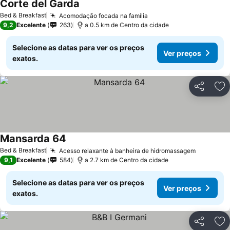
Corte del Garda
Bed & Breakfast
Acomodação focada na família
9,2
Excelente
263
a 0.5 km de Centro da cidade
Selecione as datas para ver os preços
Ver preços
exatos.
Partilhar
Ad
Mansarda 64
Bed & Breakfast
Acesso relaxante à banheira de hidromassagem
9,1
Excelente
584
a 2.7 km de Centro da cidade
Selecione as datas para ver os preços
Ver preços
exatos.
Partilhar
Ad