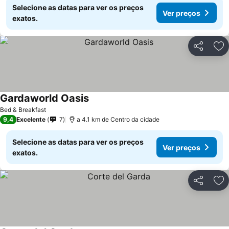
Selecione as datas para ver os preços
Ver preços
exatos.
Partilhar
Ad
Gardaworld Oasis
Bed & Breakfast
9,4
Excelente
7
a 4.1 km de Centro da cidade
Selecione as datas para ver os preços
Ver preços
exatos.
Partilhar
Ad