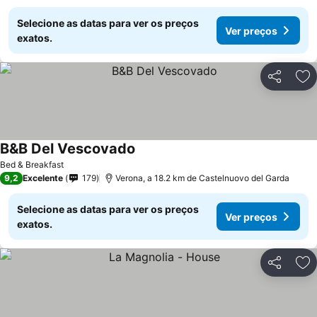
Selecione as datas para ver os preços
Ver preços
exatos.
Partilhar
Ad
B&B Del Vescovado
Bed & Breakfast
9,2
Excelente
179
Verona, a 18.2 km de Castelnuovo del Garda
Selecione as datas para ver os preços
Ver preços
exatos.
Partilhar
Ad