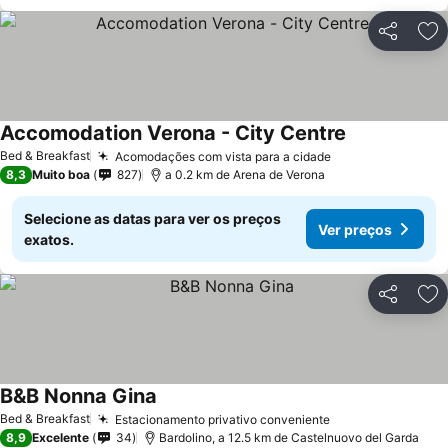
Partilhar
Ad
Accomodation Verona - City Centre
Bed & Breakfast
Acomodações com vista para a cidade
8,3
Muito boa
827
a 0.2 km de Arena de Verona
Selecione as datas para ver os preços
Ver preços
exatos.
Partilhar
Ad
B&B Nonna Gina
Bed & Breakfast
Estacionamento privativo conveniente
8,9
Excelente
34
Bardolino, a 12.5 km de Castelnuovo del Garda