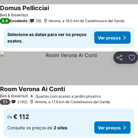
Domus Pellicciai
Bed & Breakfast
8,6
Excelente
29
Verona, a 18.0 km de Castelnuovo del Garda
Selecione as datas para ver os preços
Ver preços
exatos.
Partilhar
Ad
Room Verona Ai Conti
Bed & Breakfast
Quartos com acesso a jardim privativo
7,1
2.162
Verona, a 17.9 km de Castelnuovo del Garda
€ 112
De
Consulte os preços de
2 sites
Ver preços