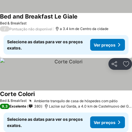
Bed and Breakfast Le Giale
Bed & Breakfast
/
a 3.4 km de Centro da cidade
Pontuação não disponível
Selecione as datas para ver os preços
Ver preços
exatos.
Partilhar
Ad
Corte Colori
Bed & Breakfast
Ambiente tranquilo de casa de hóspedes com pátio
9,3
Excelente
380
Lazise sul Garda, a 4.0 km de Castelnuovo del Garda
Selecione as datas para ver os preços
Ver preços
exatos.