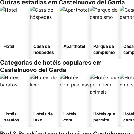
Outras estadias em Castelnuovo del Garda
Hotel
Casa de
Aparthotel
Parque de
Casa
hóspedes
campismo
cam
Categorias de hotéis populares em
Castelnuovo del Garda
Hotéis
Hotéis de
Hotéis
Hotéis que
Hoté
baratos
luxo
com
permitem
com 
piscinas
animais
Bed & Breakfast perto de si, em Castelnuovo