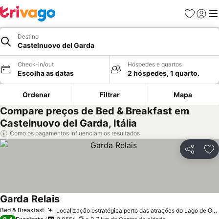
Favoritos
Iniciar
Me
Destino
Castelnuovo del Garda
Check-in/out
Hóspedes e quartos
Escolha as datas
2 hóspedes, 1 quarto.
Ordenar
Filtrar
Mapa
Compare preços de Bed & Breakfast em
Castelnuovo del Garda, Itália
Como os pagamentos influenciam os resultados
Partilhar
Ad
Garda Relais
Bed & Breakfast
Localização estratégica perto das atrações do Lago de Garda