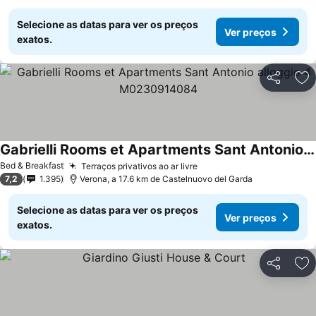
Selecione as datas para ver os preços
Ver preços
exatos.
Partilhar
Ad
Gabrielli Rooms et Apartments Sant Antonio alloggio 4 M0230914084
Bed & Breakfast
Terraços privativos ao ar livre
7,2
1.395
Verona, a 17.6 km de Castelnuovo del Garda
Selecione as datas para ver os preços
Ver preços
exatos.
Partilhar
Ad