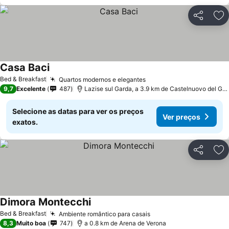
Partilhar
Ad
Casa Baci
Bed & Breakfast
Quartos modernos e elegantes
9,7
Excelente
487
Lazise sul Garda, a 3.9 km de Castelnuovo del Garda
Selecione as datas para ver os preços
Ver preços
exatos.
Partilhar
Ad
Dimora Montecchi
Bed & Breakfast
Ambiente romântico para casais
8,3
Muito boa
747
a 0.8 km de Arena de Verona