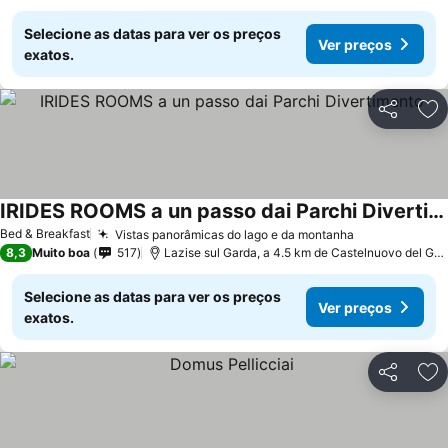
Selecione as datas para ver os preços
Ver preços
exatos.
Partilhar
Ad
IRIDES ROOMS a un passo dai Parchi Divertimento
Bed & Breakfast
Vistas panorâmicas do lago e da montanha
8,3
Muito boa
517
Lazise sul Garda, a 4.5 km de Castelnuovo del Garda
Selecione as datas para ver os preços
Ver preços
exatos.
Partilhar
Ad