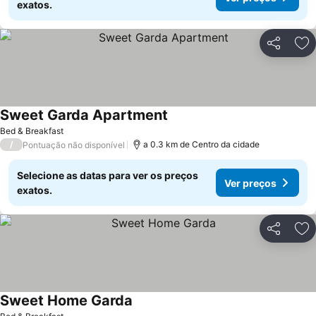
exatos.
Partilhar
Ad
Sweet Garda Apartment
Bed & Breakfast
/
a 0.3 km de Centro da cidade
Pontuação não disponível
Selecione as datas para ver os preços
Ver preços
exatos.
Partilhar
Ad
Sweet Home Garda