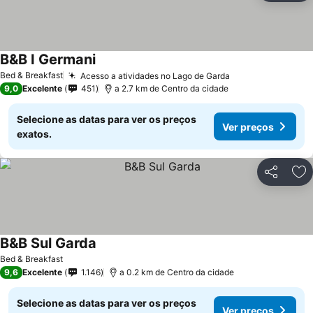
B&B I Germani
Bed & Breakfast
Acesso a atividades no Lago de Garda
9,0
Excelente
451
a 2.7 km de Centro da cidade
Selecione as datas para ver os preços
Ver preços
exatos.
Partilhar
Ad
B&B Sul Garda
Bed & Breakfast
9,6
Excelente
1.146
a 0.2 km de Centro da cidade
Selecione as datas para ver os preços
Ver preços