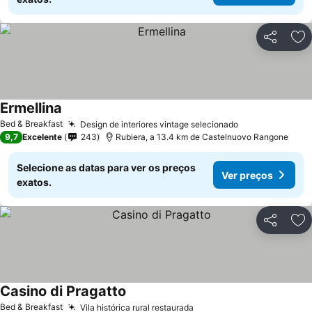
Partilhar
Ad
Ermellina
Ver preços
Bed & Breakfast
Design de interiores vintage selecionado
Ver preços
9,7
Excelente
243
Rubiera, a 13.4 km de Castelnuovo Rangone
Selecione as datas para ver os preços
Ver preços
exatos.
Partilhar
Ad
Casino di Pragatto
Ver preços
Bed & Breakfast
Vila histórica rural restaurada
Ver preços