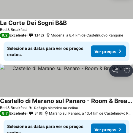
La Corte Dei Sogni B&B
Ver preços
Bed & Breakfast
9,2
Excelente
1.142
Modena, a 8.4 km de Castelnuovo Rangone
Selecione as datas para ver os preços
Ver preços
exatos.
Partilhar
Ad
Castello di Marano sul Panaro - Room & Breakfast
Ver preços
Bed & Breakfast
Refúgio histórico na colina
Ver preços
8,7
Excelente
849
Marano sul Panaro, a 13.4 km de Castelnuovo Ra
Selecione as datas para ver os preços
Ver preços
exatos.