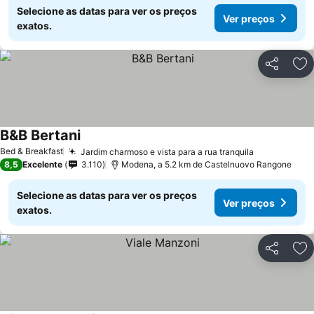
Selecione as datas para ver os preços
Ver preços
exatos.
Partilhar
Ad
B&B Bertani
Ver preços
Bed & Breakfast
Jardim charmoso e vista para a rua tranquila
Ver preços
8,5
Excelente
3.110
Modena, a 5.2 km de Castelnuovo Rangone
Selecione as datas para ver os preços
Ver preços
exatos.
Partilhar
Ad