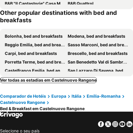
B&B "Il Cantastorie" Casa Molinari-Boldrini
B&B QuattroL
Other popular destinations with bed and
breakfasts
Bolonha, bed and breakfasts
Modena, bed and breakfasts
Reggio Emilia, bed and breakfasts
Sasso Marconi, bed and breakfasts
Carpi, bed and breakfasts
Brescello, bed and breakfasts
Porretta Terme, bed and breakfasts
San Benedetto Val di Sambro, bed and breakfasts
Castelfranco Emilia, bed and breakfasts
San Lazzaro Di Savena, bed and breakfasts
Riolunato, bed and breakfasts
Maranello, bed and breakfasts
Ver todas as estadias em Castelnuovo Rangone
Polinago, bed and breakfasts
Sorbolo, bed and breakfasts
Comparador de Hotéis
Europa
Itália
Emília-Romanha
Sassuolo, bed and breakfasts
San Pietro in Casale, bed and breakfasts
Castelnuovo Rangone
Bomporto, bed and breakfasts
Monte San Pietro, bed and breakfasts
Bed & Breakfast em Castelnuovo Rangone
Búdrio, bed and breakfasts
Sestola, bed and breakfasts
Granarolo dell'Emilia, bed and breakfasts
Bentivoglio, bed and breakfasts
Facebook
Twitter
Insta
Yo
Selecione o seu país
Gattatico, bed and breakfasts
Finale Emilia, bed and breakfasts