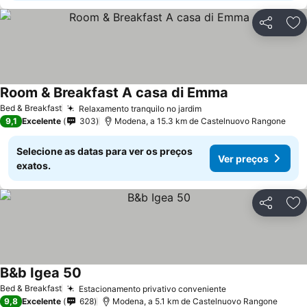
Partilhar
Ad
Room & Breakfast A casa di Emma
Ver preços
Bed & Breakfast
Relaxamento tranquilo no jardim
Ver preços
9,1
Excelente
303
Modena, a 15.3 km de Castelnuovo Rangone
Selecione as datas para ver os preços
Ver preços
exatos.
Partilhar
Ad
B&b Igea 50
Ver preços
Bed & Breakfast
Estacionamento privativo conveniente
Ver preços
9,8
Excelente
628
Modena, a 5.1 km de Castelnuovo Rangone