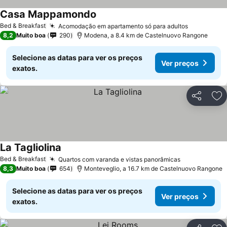
Casa Mappamondo
Ver preços
Bed & Breakfast
Acomodação em apartamento só para adultos
Ver preço
8,2
Muito boa
290
Modena, a 8.4 km de Castelnuovo Rangone
Selecione as datas para ver os preços
Ver preços
exatos.
Partilhar
Ad
La Tagliolina
Ver preços
Bed & Breakfast
Quartos com varanda e vistas panorâmicas
Ver preços
8,3
Muito boa
654
Monteveglio, a 16.7 km de Castelnuovo Rangone
Selecione as datas para ver os preços
Ver preços
exatos.