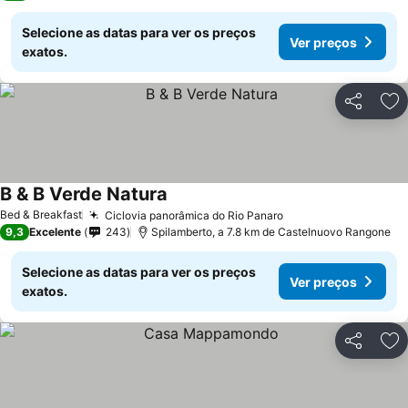
Selecione as datas para ver os preços
Ver preços
exatos.
Partilhar
Ad
B & B Verde Natura
Ver preços
Bed & Breakfast
Ciclovia panorâmica do Rio Panaro
Ver preços
9,3
Excelente
243
Spilamberto, a 7.8 km de Castelnuovo Rangone
Selecione as datas para ver os preços
Ver preços
exatos.
Partilhar
Ad