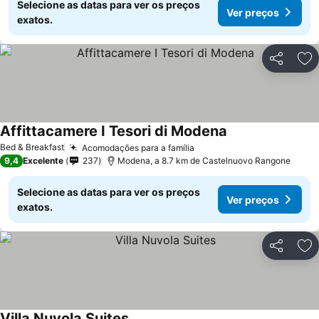
Selecione as datas para ver os preços
Ver preços
exatos.
Partilhar
Ad
Affittacamere I Tesori di Modena
Ver preços
Bed & Breakfast
Acomodações para a família
Ver preços
9,4
Excelente
237
Modena, a 8.7 km de Castelnuovo Rangone
Selecione as datas para ver os preços
Ver preços
exatos.
Partilhar
Ad
Villa Nuvola Suites