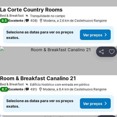
La Corte Country Rooms
Ver preços
Bed & Breakfast
Tranquilidade no campo
Ver preços
9,5
Excelente
408
Modena, a 2.6 km de Castelnuovo Rangone
Selecione as datas para ver os preços
Ver preços
exatos.
Partilhar
Ad
Room & Breakfast Canalino 21
Ver preços
Bed & Breakfast
Edifício histórico com entrada em pórtico
Ver preços
8,7
Excelente
491
Modena, a 8.4 km de Castelnuovo Rangone
Selecione as datas para ver os preços
Ver preços
exatos.