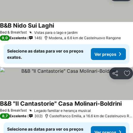
B&B Nido Sui Laghi
Ver preços
Bed & Breakfast
Vistas para o lago e jardim
Ver preços
9,0
Excelente
146
Modena, a 6.6 km de Castelnuovo Rangone
Selecione as datas para ver os preços
Ver preços
exatos.
Partilhar
Ad
B&B "Il Cantastorie" Casa Molinari-Boldrini
Ver 
Bed & Breakfast
Legado familiar e herança musical
Ver preços
8,7
Excelente
302
Castelfranco Emilia, a 16.6 km de Castelnuovo Ra
Selecione as datas para ver os preços
Ver preços