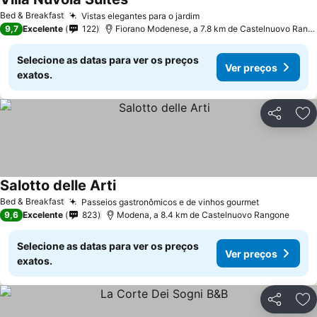
Ver preços
Bed & Breakfast
Vistas elegantes para o jardim
Ver preços
9,7
Excelente
122
Fiorano Modenese, a 7.8 km de Castelnuovo Rang
Selecione as datas para ver os preços
Ver preços
exatos.
Partilhar
Ad
Salotto delle Arti
Ver preços
Bed & Breakfast
Passeios gastronômicos e de vinhos gourmet
Ver preços
9,6
Excelente
823
Modena, a 8.4 km de Castelnuovo Rangone
Selecione as datas para ver os preços
Ver preços
exatos.
Partilhar
Ad