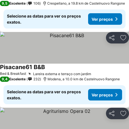
9,5
Excelente
106
Crespellano, a 19.8 km de Castelnuovo Rangone
Selecione as datas para ver os preços
Ver preços
exatos.
Partilhar
Ad
Pisacane61 B&B
Ver preços
Bed & Breakfast
Lareira externa e terraço com jardim
Ver preços
9,4
Excelente
232
Modena, a 10.0 km de Castelnuovo Rangone
Selecione as datas para ver os preços
Ver preços
exatos.
Partilhar
Ad