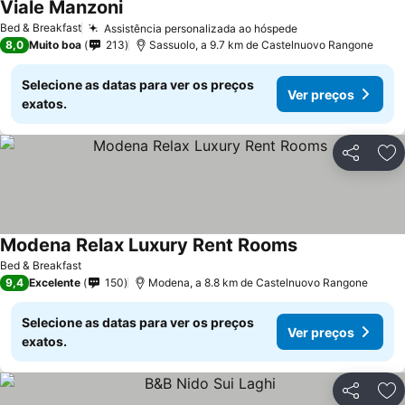
Viale Manzoni
Ver preços
Bed & Breakfast
Assistência personalizada ao hóspede
Ver preços
8,0
Muito boa
213
Sassuolo, a 9.7 km de Castelnuovo Rangone
Selecione as datas para ver os preços
Ver preços
exatos.
Partilhar
Ad
Modena Relax Luxury Rent Rooms
Ver preços
Bed & Breakfast
9,4
Excelente
150
Modena, a 8.8 km de Castelnuovo Rangone
Selecione as datas para ver os preços
Ver preços
exatos.
Partilhar
Ad