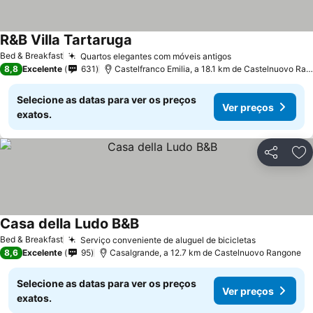
R&B Villa Tartaruga
Ver preços
Bed & Breakfast
Quartos elegantes com móveis antigos
Ver preços
8,8
Excelente
631
Castelfranco Emilia, a 18.1 km de Castelnuovo Ra
Selecione as datas para ver os preços
Ver preços
exatos.
Partilhar
Ad
Casa della Ludo B&B
Ver preços
Bed & Breakfast
Serviço conveniente de aluguel de bicicletas
Ver preços
8,6
Excelente
95
Casalgrande, a 12.7 km de Castelnuovo Rangone
Selecione as datas para ver os preços
Ver preços
exatos.