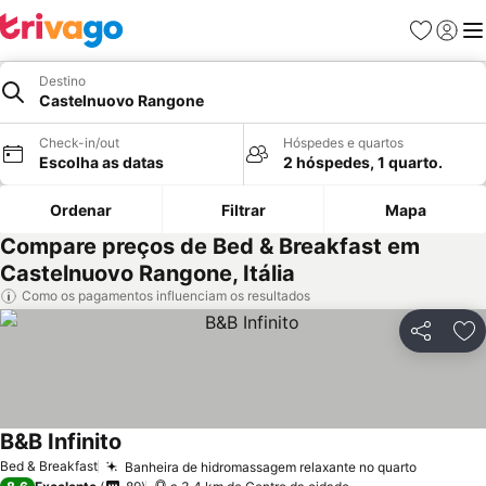
Favoritos
Iniciar
Me
Destino
Castelnuovo Rangone
Check-in/out
Hóspedes e quartos
Escolha as datas
2 hóspedes, 1 quarto.
Ordenar
Filtrar
Mapa
Compare preços de Bed & Breakfast em
Castelnuovo Rangone, Itália
Como os pagamentos influenciam os resultados
Partilhar
Ad
B&B Infinito
Ver preços
Bed & Breakfast
Banheira de hidromassagem relaxante no quarto
Ver pre