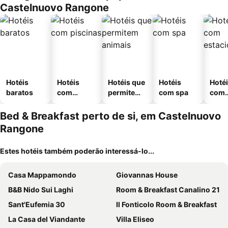
Castelnuovo Rangone
Hotéis
Hotéis
Hotéis que
Hotéis
Hoté
baratos
com
permitem
com spa
com
piscinas
animais
esta
ment
Bed & Breakfast perto de si, em Castelnuovo
Rangone
Estes hotéis também poderão interessá-lo...
Casa Mappamondo
Giovannas House
B&B Nido Sui Laghi
Room & Breakfast Canalino 21
Sant'Eufemia 30
Il Fonticolo Room & Breakfast
La Casa del Viandante
Villa Eliseo