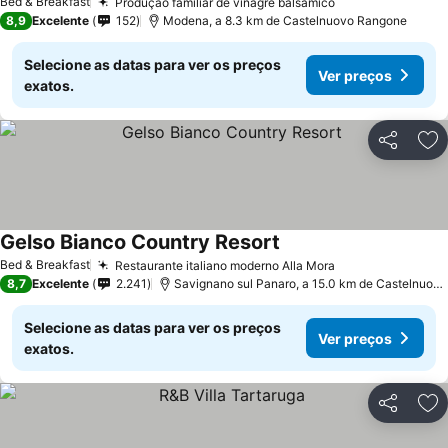
Bed & Breakfast
Produção familiar de vinagre balsâmico
Ver preços
8,9
Excelente
152
Modena, a 8.3 km de Castelnuovo Rangone
Selecione as datas para ver os preços
Ver preços
exatos.
Partilhar
Ad
Gelso Bianco Country Resort
Ver preços
Bed & Breakfast
Restaurante italiano moderno Alla Mora
Ver preços
8,7
Excelente
2.241
Savignano sul Panaro, a 15.0 km de Castelnuov
Selecione as datas para ver os preços
Ver preços
exatos.
Partilhar
Ad