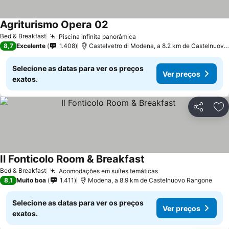
Agriturismo Opera 02
Ver preços
Bed & Breakfast
Piscina infinita panorâmica
Ver preços
8,7
Excelente
1.408
Castelvetro di Modena, a 8.2 km de Castelnuov
Selecione as datas para ver os preços
Ver preços
exatos.
Partilhar
Ad
Il Fonticolo Room & Breakfast
Ver preços
Bed & Breakfast
Acomodações em suítes temáticas
Ver preços
8,1
Muito boa
1.411
Modena, a 8.9 km de Castelnuovo Rangone
Selecione as datas para ver os preços
Ver preços
exatos.