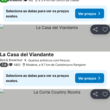
8,6
Excelente
89
a 3.4 km de Centro da cidade
Selecione as datas para ver os preços
Ver preços
exatos.
Partilhar
Ad
La Casa del Viandante
Ver preços
Bed & Breakfast
Quartos artísticos com frescos
Ver preços
7,4
480
Modena, a 9.7 km de Castelnuovo Rangone
Selecione as datas para ver os preços
Ver preços
exatos.
Partilhar
Ad