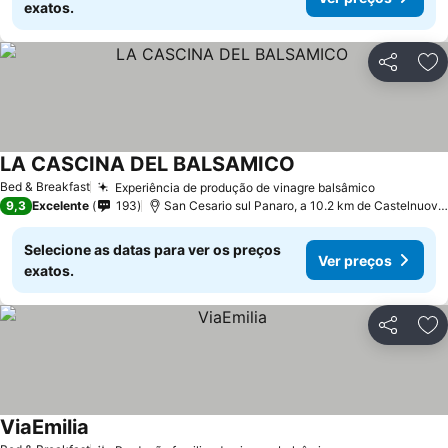
exatos.
Partilhar
Ad
LA CASCINA DEL BALSAMICO
Ver preços
Bed & Breakfast
Experiência de produção de vinagre balsâmico
Ver preço
9,3
Excelente
193
San Cesario sul Panaro, a 10.2 km de Castelnuov
Selecione as datas para ver os preços
Ver preços
exatos.
Partilhar
Ad
ViaEmilia
Ver preços