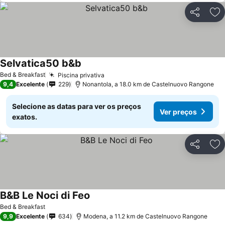
Partilhar
Ad
Selvatica50 b&b
Ver preços
Bed & Breakfast
Piscina privativa
Ver preços
9,4
Excelente
229
Nonantola, a 18.0 km de Castelnuovo Rangone
Selecione as datas para ver os preços
Ver preços
exatos.
Partilhar
Ad
B&B Le Noci di Feo
Ver preços
Bed & Breakfast
9,9
Excelente
634
Modena, a 11.2 km de Castelnuovo Rangone