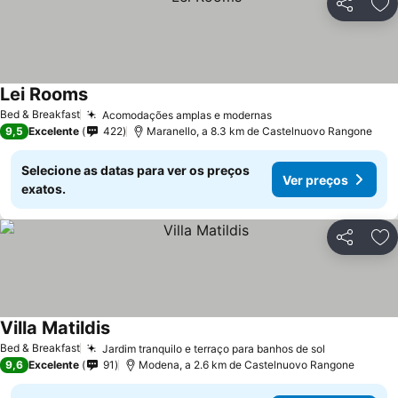
Partilhar
Ad
Lei Rooms
Ver preços
Bed & Breakfast
Acomodações amplas e modernas
Ver preços
9,5
Excelente
422
Maranello, a 8.3 km de Castelnuovo Rangone
Selecione as datas para ver os preços
Ver preços
exatos.
Partilhar
Ad
Villa Matildis
Ver preços
Bed & Breakfast
Jardim tranquilo e terraço para banhos de sol
Ver preços
9,6
Excelente
91
Modena, a 2.6 km de Castelnuovo Rangone