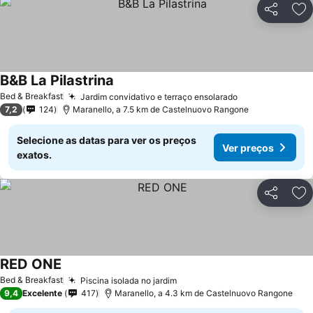
Partilhar
Ad
B&B La Pilastrina
Ver preços
Bed & Breakfast
Jardim convidativo e terraço ensolarado
Ver preços
7,2
124
Maranello, a 7.5 km de Castelnuovo Rangone
Selecione as datas para ver os preços
Ver preços
exatos.
Partilhar
Ad
RED ONE
Ver preços
Bed & Breakfast
Piscina isolada no jardim
Ver preços
9,4
Excelente
417
Maranello, a 4.3 km de Castelnuovo Rangone