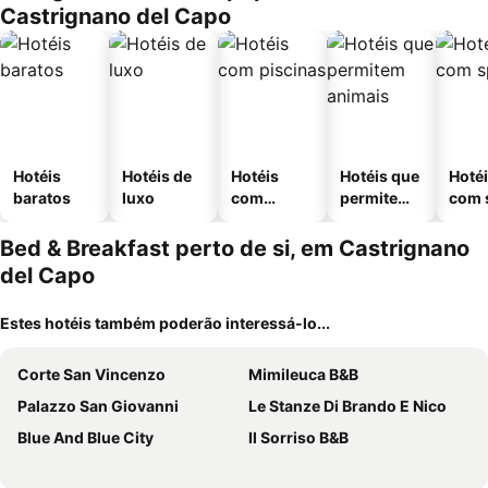
Castrignano del Capo
Hotéis
Hotéis de
Hotéis
Hotéis que
Hoté
baratos
luxo
com
permitem
com 
piscinas
animais
Bed & Breakfast perto de si, em Castrignano
del Capo
Estes hotéis também poderão interessá-lo...
Corte San Vincenzo
Mimileuca B&B
Palazzo San Giovanni
Le Stanze Di Brando E Nico
Blue And Blue City
Il Sorriso B&B