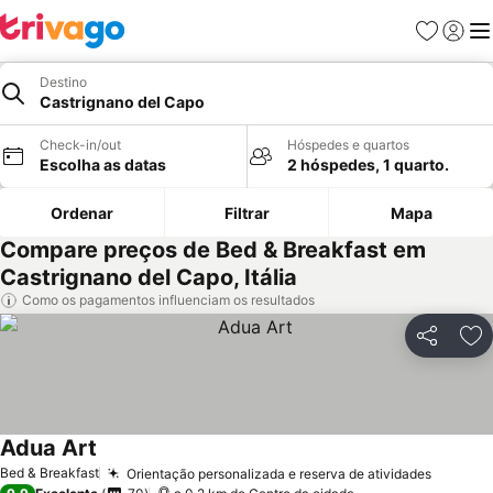
Favoritos
Iniciar
Me
Destino
Castrignano del Capo
Check-in/out
Hóspedes e quartos
Escolha as datas
2 hóspedes, 1 quarto.
Ordenar
Filtrar
Mapa
Compare preços de Bed & Breakfast em
Castrignano del Capo, Itália
Como os pagamentos influenciam os resultados
Partilhar
Ad
Adua Art
Bed & Breakfast
Orientação personalizada e reserva de atividades