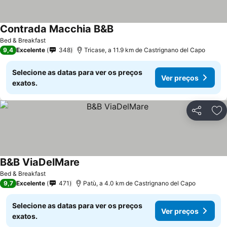
Contrada Macchia B&B
Bed & Breakfast
9,4
Excelente
348
Tricase, a 11.9 km de Castrignano del Capo
Selecione as datas para ver os preços
Ver preços
exatos.
Partilhar
Ad
B&B ViaDelMare
Bed & Breakfast
9,7
Excelente
471
Patù, a 4.0 km de Castrignano del Capo
Selecione as datas para ver os preços
Ver preços
exatos.