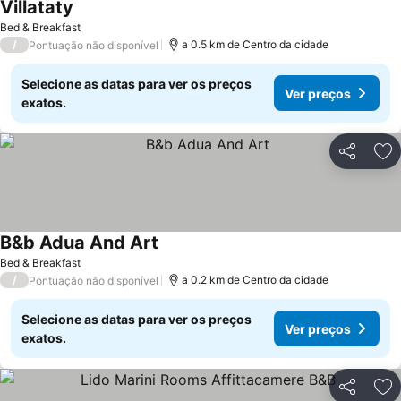
Villataty
Bed & Breakfast
/
a 0.5 km de Centro da cidade
Pontuação não disponível
Selecione as datas para ver os preços
Ver preços
exatos.
Partilhar
Ad
B&b Adua And Art
Bed & Breakfast
/
a 0.2 km de Centro da cidade
Pontuação não disponível
Selecione as datas para ver os preços
Ver preços
exatos.
Partilhar
Ad