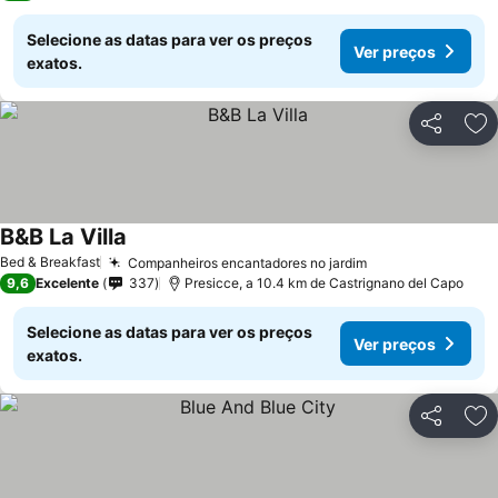
Selecione as datas para ver os preços
Ver preços
exatos.
Partilhar
Ad
B&B La Villa
Bed & Breakfast
Companheiros encantadores no jardim
9,6
Excelente
337
Presicce, a 10.4 km de Castrignano del Capo
Selecione as datas para ver os preços
Ver preços
exatos.
Partilhar
Ad