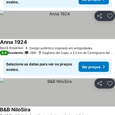
exatos.
Partilhar
Ad
Anna 1924
Bed & Breakfast
Design autêntico inspirado em antiguidades
8,9
Excelente
289
Gagliano del Capo, a 2.2 km de Castrignano del Capo
Selecione as datas para ver os preços
Ver preços
exatos.
Partilhar
Ad
B&B NiloSira