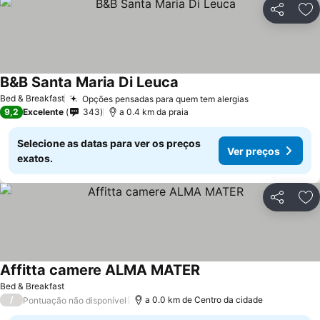
Partilhar
Ad
B&B Santa Maria Di Leuca
Bed & Breakfast
Opções pensadas para quem tem alergias
9,2
Excelente
343
a 0.4 km da praia
Selecione as datas para ver os preços
Ver preços
exatos.
Partilhar
Ad
Affitta camere ALMA MATER
Bed & Breakfast
/
a 0.0 km de Centro da cidade
Pontuação não disponível