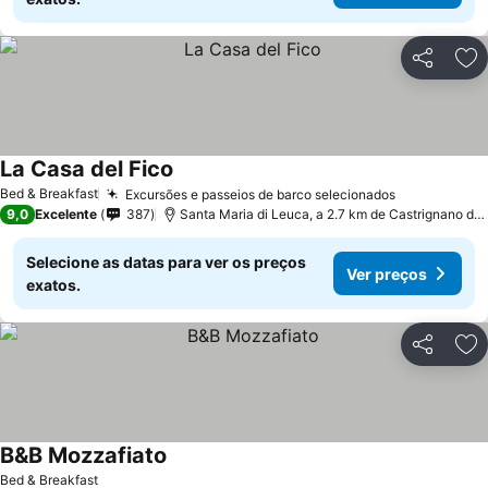
Partilhar
Ad
La Casa del Fico
Bed & Breakfast
Excursões e passeios de barco selecionados
9,0
Excelente
387
Santa Maria di Leuca, a 2.7 km de Castrignano del Capo
Selecione as datas para ver os preços
Ver preços
exatos.
Partilhar
Ad
B&B Mozzafiato
Bed & Breakfast