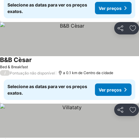
Selecione as datas para ver os preços
Ver preços
exatos.
Partilhar
Ad
B&B Cèsar
Bed & Breakfast
/
a 0.1 km de Centro da cidade
Pontuação não disponível
Selecione as datas para ver os preços
Ver preços
exatos.
Partilhar
Ad