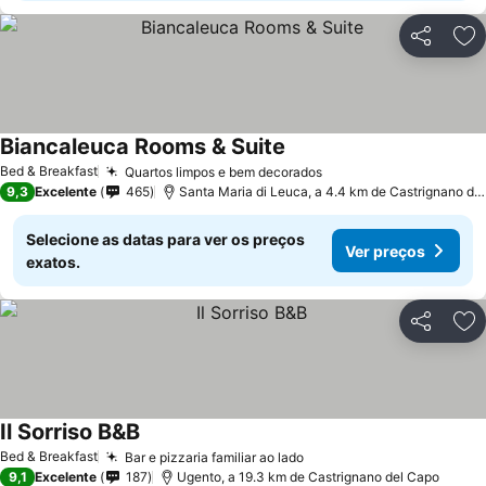
Partilhar
Ad
Biancaleuca Rooms & Suite
Bed & Breakfast
Quartos limpos e bem decorados
9,3
Excelente
465
Santa Maria di Leuca, a 4.4 km de Castrignano del Capo
Selecione as datas para ver os preços
Ver preços
exatos.
Partilhar
Ad
Il Sorriso B&B
Bed & Breakfast
Bar e pizzaria familiar ao lado
9,1
Excelente
187
Ugento, a 19.3 km de Castrignano del Capo