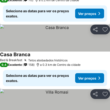
9,9
Excelente
70
a 0.2 km de Centro da cidade
Selecione as datas para ver os preços
Ver preços
exatos.
Partilhar
Ad
Casa Branca
Bed & Breakfast
Tetos abobadados históricos
9,4
Excelente
158
a 0.3 km de Centro da cidade
Selecione as datas para ver os preços
Ver preços
exatos.
Partilhar
Ad