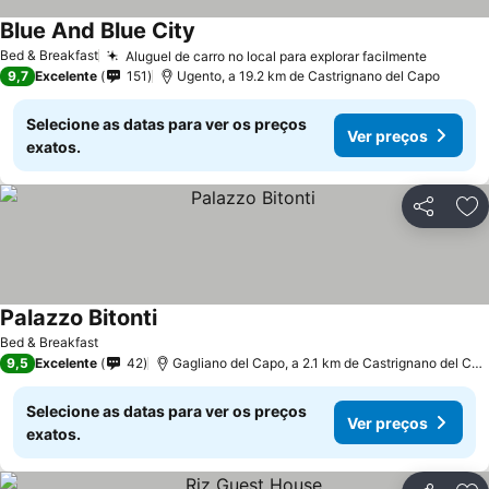
Blue And Blue City
Bed & Breakfast
Aluguel de carro no local para explorar facilmente
9,7
Excelente
151
Ugento, a 19.2 km de Castrignano del Capo
Selecione as datas para ver os preços
Ver preços
exatos.
Partilhar
Ad
Palazzo Bitonti
Bed & Breakfast
9,5
Excelente
42
Gagliano del Capo, a 2.1 km de Castrignano del Capo
Selecione as datas para ver os preços
Ver preços
exatos.