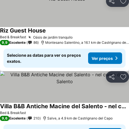
Partilhar
Ad
Riz Guest House
Bed & Breakfast
Oásis de jardim tranquilo
9,9
Excelente
86
Montesano Salentino, a 16.1 km de Castrignano del Capo
Selecione as datas para ver os preços
Ver preços
exatos.
Partilhar
Ad
Villa B&B Antiche Macine del Salento - nel cuore del Salento
Bed & Breakfast
9,6
Excelente
210
Salve, a 4.9 km de Castrignano del Capo