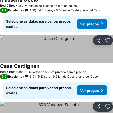
Bed & Breakfast
Vistas de Tricase do alto da colina
9,9
Excelente
450
Tricase, a 9.5 km de Castrignano del Capo
Selecione as datas para ver os preços
Ver preços
exatos.
Partilhar
Ad
Casa Cardignan
Bed & Breakfast
Quartos com vista privada para a piscina
9,2
Excelente
619
Diso, a 19.9 km de Castrignano del Capo
Selecione as datas para ver os preços
Ver preços
exatos.
Partilhar
Ad