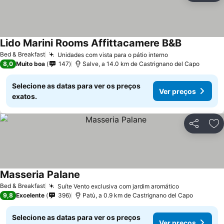
Lido Marini Rooms Affittacamere B&B
Bed & Breakfast
Unidades com vista para o pátio interno
8,0
Muito boa
147
Salve, a 14.0 km de Castrignano del Capo
Selecione as datas para ver os preços
Ver preços
exatos.
Partilhar
Ad
Masseria Palane
Bed & Breakfast
Suíte Vento exclusiva com jardim aromático
9,8
Excelente
396
Patù, a 0.9 km de Castrignano del Capo
Selecione as datas para ver os preços
Ver preços