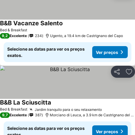
B&B Vacanze Salento
Bed & Breakfast
9,2
Excelente
234
Ugento, a 19.4 km de Castrignano del Capo
Selecione as datas para ver os preços
Ver preços
exatos.
Partilhar
Ad
B&B La Sciuscitta
Bed & Breakfast
Jardim tranquilo para o seu relaxamento
9,7
Excelente
387
Morciano di Leuca, a 3.9 km de Castrignano del Capo
Selecione as datas para ver os preços
Ver preços
exatos.