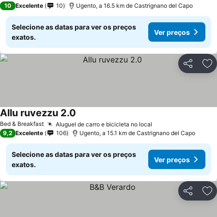
10
Excelente
10
Ugento, a 16.5 km de Castrignano del Capo
Selecione as datas para ver os preços
Ver preços
exatos.
Partilhar
Ad
Allu ruvezzu 2.0
Bed & Breakfast
Aluguel de carro e bicicleta no local
9,2
Excelente
106
Ugento, a 15.1 km de Castrignano del Capo
Selecione as datas para ver os preços
Ver preços
exatos.
Partilhar
Ad