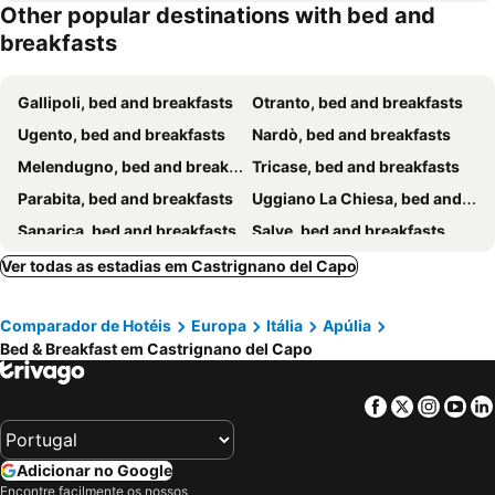
Other popular destinations with bed and
breakfasts
Gallipoli, bed and breakfasts
Otranto, bed and breakfasts
Ugento, bed and breakfasts
Nardò, bed and breakfasts
Melendugno, bed and breakfasts
Tricase, bed and breakfasts
Parabita, bed and breakfasts
Uggiano La Chiesa, bed and breakfasts
Sanarica, bed and breakfasts
Salve, bed and breakfasts
Morciano di Leuca, bed and breakfasts
Alliste, bed and breakfasts
Ver todas as estadias em Castrignano del Capo
Taviano, bed and breakfasts
Galatina, bed and breakfasts
Comparador de Hotéis
Europa
Itália
Apúlia
Racale, bed and breakfasts
Santa Maria di Leuca, bed and breakfasts
Bed & Breakfast em Castrignano del Capo
Alezio, bed and breakfasts
Casarano, bed and breakfasts
Patù, bed and breakfasts
Santa Maria al Bagno, bed and breakfasts
Facebook
Twitter
Insta
Yo
Martano, bed and breakfasts
Maglie, bed and breakfasts
Gagliano del Capo, bed and breakfasts
Galatone, bed and breakfasts
Adicionar no Google
Matino, bed and breakfasts
Ortelle, bed and breakfasts
Encontre facilmente os nossos