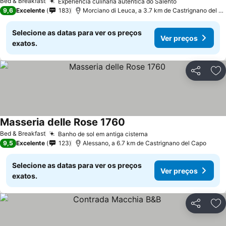
Bed & Breakfast
Experiência culinária autêntica do Salento
9,6
Excelente
183
Morciano di Leuca, a 3.7 km de Castrignano del Capo
Selecione as datas para ver os preços
Ver preços
exatos.
Partilhar
Ad
Masseria delle Rose 1760
Bed & Breakfast
Banho de sol em antiga cisterna
9,5
Excelente
123
Alessano, a 6.7 km de Castrignano del Capo
Selecione as datas para ver os preços
Ver preços
exatos.
Partilhar
Ad