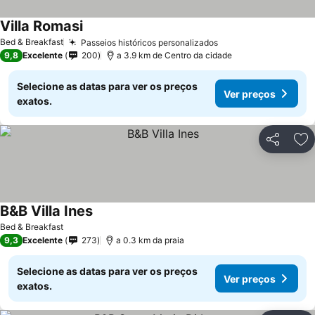
Villa Romasi
Bed & Breakfast
Passeios históricos personalizados
9,8
Excelente
200
a 3.9 km de Centro da cidade
Selecione as datas para ver os preços
Ver preços
exatos.
Partilhar
Ad
B&B Villa Ines
Bed & Breakfast
9,3
Excelente
273
a 0.3 km da praia
Selecione as datas para ver os preços
Ver preços
exatos.