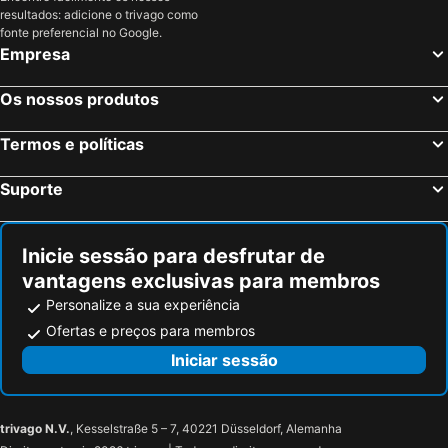
resultados: adicione o trivago como
Alessano, bed and breakfasts
Diso, bed and breakfasts
fonte preferencial no Google.
Santa Cesarea Terme, bed and breakfasts
Sannicola, bed and breakfasts
Empresa
Presicce, bed and breakfasts
Muro Leccese, bed and breakfasts
Os nossos produtos
Giurdignano, bed and breakfasts
Specchia, bed and breakfasts
Corigliano d'Otranto, bed and breakfasts
Ruffano, bed and breakfasts
Termos e políticas
Carpignano Salentino, bed and breakfasts
Castro Marina, bed and breakfasts
Suporte
Castro, bed and breakfasts
Cutrofiano, bed and breakfasts
Sternatia, bed and breakfasts
Montesano Salentino, bed and breakfasts
Inicie sessão para desfrutar de
Sogliano Cavour, bed and breakfasts
Tuglie, bed and breakfasts
vantagens exclusivas para membros
Personalize a sua experiência
Ofertas e preços para membros
Iniciar sessão
trivago N.V.
, Kesselstraße 5 – 7, 40221 Düsseldorf, Alemanha