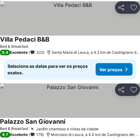
Partilhar
Ad
Villa Pedaci B&B
Bed & Breakfast
9,4
Excelente
322
Santa Maria di Leuca, a 4.2 km de Castrignano del Capo
Selecione as datas para ver os preços
Ver preços
exatos.
Partilhar
Ad
Palazzo San Giovanni
Bed & Breakfast
Jardim charmoso e vistas da cidade
9,7
Excelente
179
Morciano di Leuca, a 4.0 km de Castrignano del Capo