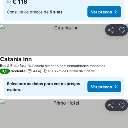
€ 116
De
Consulte os preços de
5 sites
Ver preços
Partilhar
Ad
Catania Inn
Ver preços
Bed & Breakfast
Edifício histórico com comodidades modernas
Ver preço
9,5
Excelente
444
a 0.6 km de Centro da cidade
Selecione as datas para ver os preços
Ver preços
exatos.
Partilhar
Ad