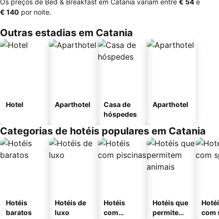
Os preços de Bed & Breakfast em Catania variam entre
‎€ 54
e
‎€ 140
por noite.
Outras estadias em Catania
Hotel
Aparthotel
Casa de
Aparthotel
hóspedes
Categorias de hotéis populares em Catania
Hotéis
Hotéis de
Hotéis
Hotéis que
Hoté
baratos
luxo
com
permitem
com 