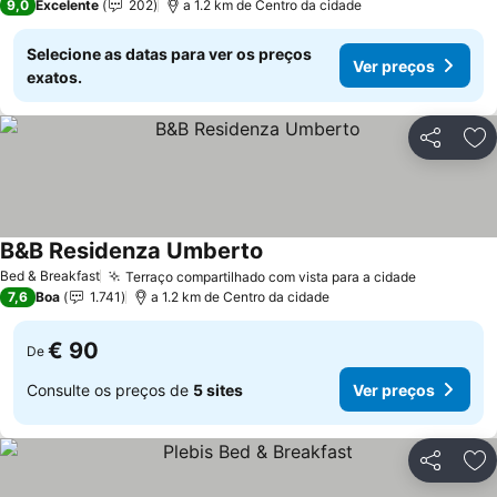
9,0
Excelente
202
a 1.2 km de Centro da cidade
Selecione as datas para ver os preços
Ver preços
exatos.
Partilhar
Ad
B&B Residenza Umberto
Ver preços
Bed & Breakfast
Terraço compartilhado com vista para a cidade
Ver preço
7,6
Boa
1.741
a 1.2 km de Centro da cidade
€ 90
De
Consulte os preços de
5 sites
Ver preços
Partilhar
Ad