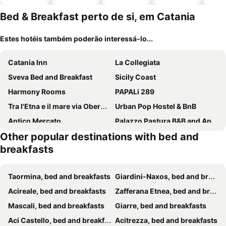
piscinas
animais
Bed & Breakfast perto de si, em Catania
Estes hotéis também poderão interessá-lo...
Catania Inn
La Collegiata
Sveva Bed and Breakfast
Sicily Coast
Harmony Rooms
PAPALi 289
Tra l'Etna e il mare via Oberdan
Urban Pop Hostel & BnB
Antico Mercato
Palazzo Pastura B&B and Apartments
Other popular destinations with bed and
PANORAMICO
Magione Del Re - Sicilian Rooms
breakfasts
Suite Inn Catania
B&B Rossocorallo
B&b Riccioli
Il Daviduccio
Taormina, bed and breakfasts
Giardini-Naxos, bed and breakfasts
Il Leone Blu
La Regina del Duomo Catania Centro
Acireale, bed and breakfasts
Zafferana Etnea, bed and breakfasts
Luxury B&B Iolanda
Villa Morgante B&B
Mascali, bed and breakfasts
Giarre, bed and breakfasts
Aci B&B
Le tre meraviglie a 200 m dal mare
Aci Castello, bed and breakfasts
Acitrezza, bed and breakfasts
Palazzo degli Affreschi
Mavà