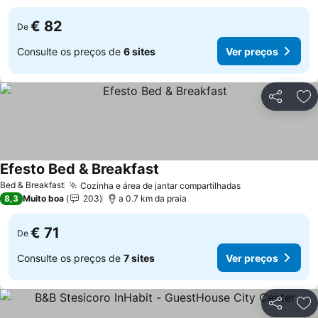
€ 82
De
Consulte os preços de
6 sites
Ver preços
Partilhar
Ad
Efesto Bed & Breakfast
Ver preços
Bed & Breakfast
Cozinha e área de jantar compartilhadas
Ver preços
8,3
Muito boa
203
a 0.7 km da praia
€ 71
De
Consulte os preços de
7 sites
Ver preços
Partilhar
Ad