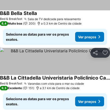
B&B Bella Stella
Ver preços
Bed & Breakfast
Sala de TV dedicada para relaxamento
Ver preços
8,4
Muito boa
200
a 0.3 km de Centro da cidade
Selecione as datas para ver os preços
Ver preços
exatos.
Partilhar
Ad
B&B La Cittadella Univeristaria Policlinico Catania
Ver preços
Bed & Breakfast
Varandas com vista para o mar ou cidade
Ver preços
9,3
Excelente
151
a 3.1 km de Centro da cidade
Selecione as datas para ver os preços
Ver preços
exatos.