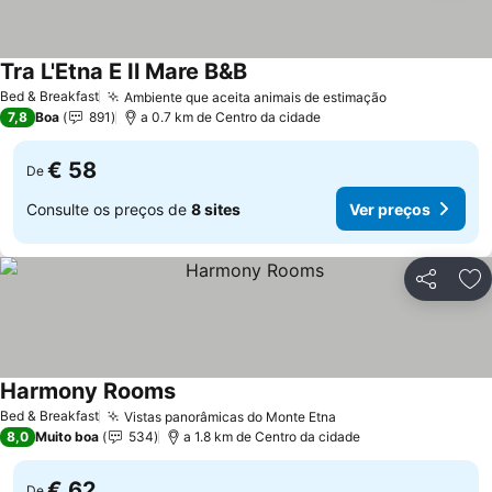
Tra L'Etna E Il Mare B&B
Ver preços
Bed & Breakfast
Ambiente que aceita animais de estimação
Ver preços
7,8
Boa
891
a 0.7 km de Centro da cidade
€ 58
De
Consulte os preços de
8 sites
Ver preços
Partilhar
Ad
Harmony Rooms
Ver preços
Bed & Breakfast
Vistas panorâmicas do Monte Etna
Ver preços
8,0
Muito boa
534
a 1.8 km de Centro da cidade
€ 62
De