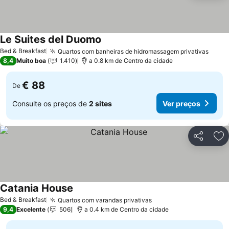
Le Suites del Duomo
Ver preços
Bed & Breakfast
Quartos com banheiras de hidromassagem privativas
Ver p
8,4
Muito boa
1.410
a 0.8 km de Centro da cidade
€ 88
De
Consulte os preços de
2 sites
Ver preços
Partilhar
Ad
Catania House
Ver preços
Bed & Breakfast
Quartos com varandas privativas
Ver preços
9,4
Excelente
506
a 0.4 km de Centro da cidade