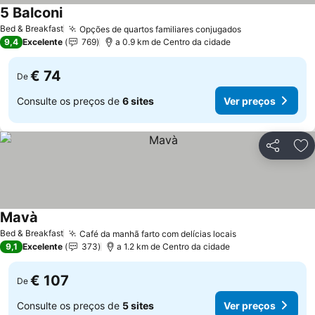
5 Balconi
Ver preços
Bed & Breakfast
Opções de quartos familiares conjugados
Ver preços
9,4
Excelente
769
a 0.9 km de Centro da cidade
€ 74
De
Consulte os preços de
6 sites
Ver preços
Partilhar
Ad
Mavà
Ver preços
Bed & Breakfast
Café da manhã farto com delícias locais
Ver preços
9,1
Excelente
373
a 1.2 km de Centro da cidade
€ 107
De
Consulte os preços de
5 sites
Ver preços