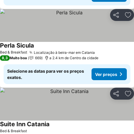
Partilhar
Ad
Perla Sicula
Ver preços
Bed & Breakfast
Localização à beira-mar em Catania
Ver preços
8,3
Muito boa
669
a 2.4 km de Centro da cidade
Selecione as datas para ver os preços
Ver preços
exatos.
Partilhar
Ad
Suite Inn Catania
Ver preços
Bed & Breakfast