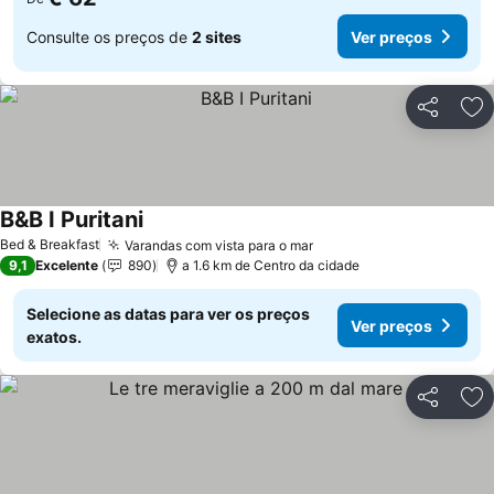
Consulte os preços de
2 sites
Ver preços
Partilhar
Ad
B&B I Puritani
Ver preços
Bed & Breakfast
Varandas com vista para o mar
Ver preços
9,1
Excelente
890
a 1.6 km de Centro da cidade
Selecione as datas para ver os preços
Ver preços
exatos.
Partilhar
Ad