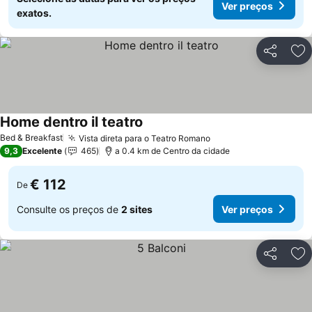
Ver preços
exatos.
Partilhar
Ad
Home dentro il teatro
Ver preços
Bed & Breakfast
Vista direta para o Teatro Romano
Ver preços
9,3
Excelente
465
a 0.4 km de Centro da cidade
€ 112
De
Consulte os preços de
2 sites
Ver preços
Partilhar
Ad