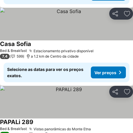
Partilhar
Ad
Casa Sofia
Ver preços
Bed & Breakfast
Estacionamento privativo disponível
Ver preços
7,4
599
a 1.2 km de Centro da cidade
Selecione as datas para ver os preços
Ver preços
exatos.
Partilhar
Ad
PAPALi 289
Ver preços
Bed & Breakfast
Vistas panorâmicas do Monte Etna
Ver preços