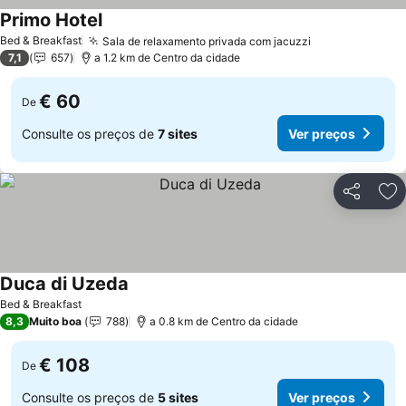
Primo Hotel
Ver preços
Bed & Breakfast
Sala de relaxamento privada com jacuzzi
Ver preços
7,1
657
a 1.2 km de Centro da cidade
€ 60
De
Consulte os preços de
7 sites
Ver preços
Partilhar
Ad
Duca di Uzeda
Ver preços
Bed & Breakfast
8,3
Muito boa
788
a 0.8 km de Centro da cidade
€ 108
De
Consulte os preços de
5 sites
Ver preços