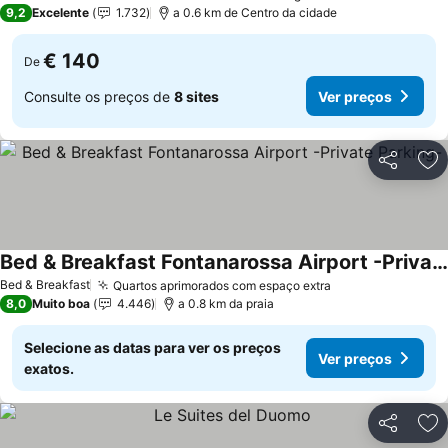
9,2
Excelente
1.732
a 0.6 km de Centro da cidade
€ 140
De
Consulte os preços de
8 sites
Ver preços
Partilhar
Ad
Bed & Breakfast Fontanarossa Airport -Private Parking-
Ver preços
Bed & Breakfast
Quartos aprimorados com espaço extra
Ver preços
8,0
Muito boa
4.446
a 0.8 km da praia
Selecione as datas para ver os preços
Ver preços
exatos.
Partilhar
Ad