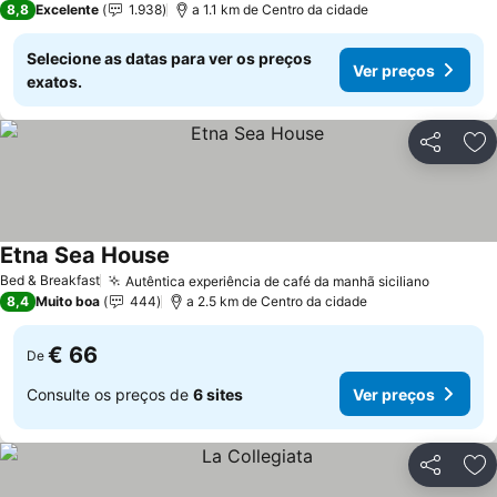
8,8
Excelente
1.938
a 1.1 km de Centro da cidade
Selecione as datas para ver os preços
Ver preços
exatos.
Partilhar
Ad
Etna Sea House
Ver preços
Bed & Breakfast
Autêntica experiência de café da manhã siciliano
Ver pre
8,4
Muito boa
444
a 2.5 km de Centro da cidade
€ 66
De
Consulte os preços de
6 sites
Ver preços
Partilhar
Ad