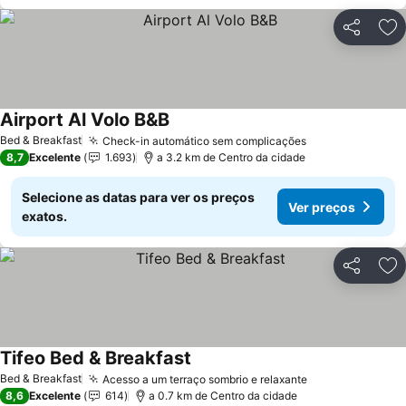
Partilhar
Ad
Airport Al Volo B&B
Ver preços
Bed & Breakfast
Check-in automático sem complicações
Ver preços
8,7
Excelente
1.693
a 3.2 km de Centro da cidade
Selecione as datas para ver os preços
Ver preços
exatos.
Partilhar
Ad
Tifeo Bed & Breakfast
Ver preços
Bed & Breakfast
Acesso a um terraço sombrio e relaxante
Ver preços
8,6
Excelente
614
a 0.7 km de Centro da cidade