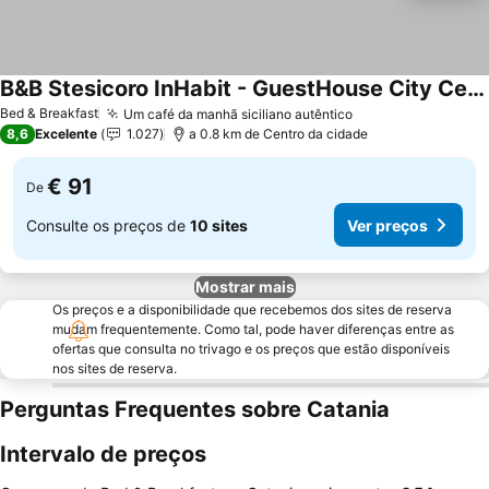
B&B Stesicoro InHabit - GuestHouse City Center
Ver preços
Bed & Breakfast
Um café da manhã siciliano autêntico
Ver preços
8,6
Excelente
1.027
a 0.8 km de Centro da cidade
€ 91
De
Consulte os preços de
10 sites
Ver preços
Mostrar mais
Os preços e a disponibilidade que recebemos dos sites de reserva
mudam frequentemente. Como tal, pode haver diferenças entre as
ofertas que consulta no trivago e os preços que estão disponíveis
nos sites de reserva.
Perguntas Frequentes sobre Catania
Intervalo de preços