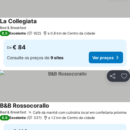
La Collegiata
Ver preços
Bed & Breakfast
8,5
Excelente
922
a 0.8 km de Centro da cidade
€ 84
De
Consulte os preços de
9 sites
Ver preços
Partilhar
Ad
B&B Rossocorallo
Ver preços
Bed & Breakfast
Café da manhã com culinária local em confeitaria próxima
V
8,6
Excelente
337
a 1.2 km de Centro da cidade