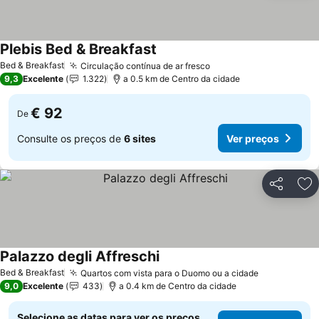
Plebis Bed & Breakfast
Ver preços
Bed & Breakfast
Circulação contínua de ar fresco
Ver preços
9,3
Excelente
1.322
a 0.5 km de Centro da cidade
€ 92
De
Consulte os preços de
6 sites
Ver preços
Partilhar
Ad
Palazzo degli Affreschi
Ver preços
Bed & Breakfast
Quartos com vista para o Duomo ou a cidade
Ver preços
9,0
Excelente
433
a 0.4 km de Centro da cidade
Selecione as datas para ver os preços