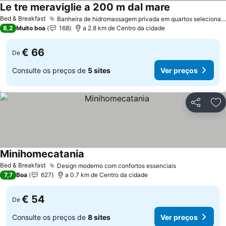
Le tre meraviglie a 200 m dal mare
Ver preços
Bed & Breakfast
Banheira de hidromassagem privada em quartos selecionados
8,2
Muito boa
168
a 2.8 km de Centro da cidade
€ 66
De
Consulte os preços de
5 sites
Ver preços
Partilhar
Ad
Minihomecatania
Ver preços
Bed & Breakfast
Design moderno com confortos essenciais
Ver preços
7,7
Boa
627
a 0.7 km de Centro da cidade
€ 54
De
Consulte os preços de
8 sites
Ver preços