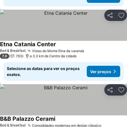
Partilhar
Ad
Etna Catania Center
Ver preços
Bed & Breakfast
Vistas do Monte Etna da varanda
Ver preços
7,0
763
a 3.3 km de Centro da cidade
Selecione as datas para ver os preços
Ver preços
exatos.
Partilhar
Ad
B&B Palazzo Cerami
Ver preços
Bed & Breakfast
Comodidades modernas em design clássico
Ver preços