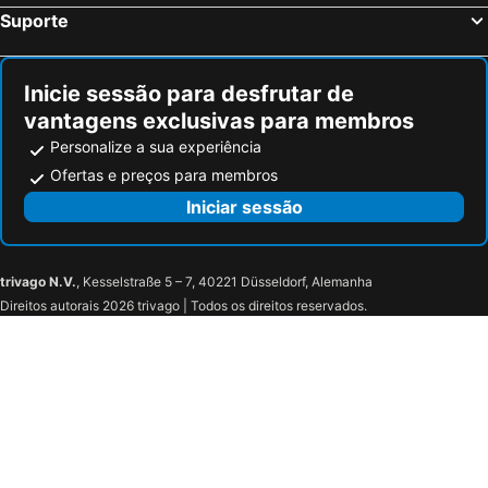
Fiumefreddo di Sicilia, bed and breakfasts
Biancavilla, bed and breakfasts
B&B Gisira
Relais Anfitheatro
Suporte
Novara di Sicilia, bed and breakfasts
Graniti, bed and breakfasts
Elephant's Smile B&B
Catania Aeroporto
Gaggi, bed and breakfasts
Sant'Alfio, bed and breakfasts
airportandbeachhouse
Terrazza Santa Chiara
Inicie sessão para desfrutar de
B&B Giuseppe Verdi
Harmony Station
vantagens exclusivas para membros
Personalize a sua experiência
Ofertas e preços para membros
Iniciar sessão
trivago N.V.
, Kesselstraße 5 – 7, 40221 Düsseldorf, Alemanha
Direitos autorais 2026 trivago | Todos os direitos reservados.