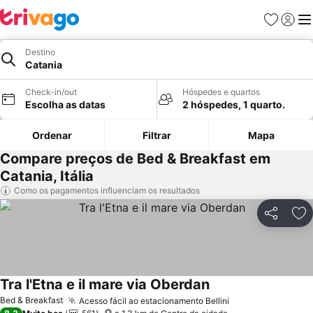
Favoritos
Iniciar
Me
Destino
Catania
Check-in/out
Hóspedes e quartos
Escolha as datas
2 hóspedes, 1 quarto.
Ordenar
Filtrar
Mapa
Compare preços de Bed & Breakfast em
Catania, Itália
Como os pagamentos influenciam os resultados
Partilhar
Ad
Tra l'Etna e il mare via Oberdan
Ver preços
Bed & Breakfast
Acesso fácil ao estacionamento Bellini
Ver preços