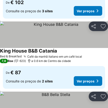
€ 102
De
Consulte os preços de
3 sites
Ver preços
Partilhar
Ad
King House B&B Catania
Ver preços
Bed & Breakfast
Café da manhã italiano em um café local
Ver preços
7,8
Boa
623
a 0.6 km de Centro da cidade
€ 87
De
Consulte os preços de
2 sites
Ver preços
Partilhar
Ad