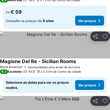
8,3
Muito boa
561
a 1.3 km de Centro da cidade
€ 59
De
Consulte os preços de
6 sites
Ver preços
Partilhar
Ad
Magione Del Re - Sicilian Rooms
Ver preços
Bed & Breakfast
Oportunidades para andar de bicicleta
Ver preços
9,3
Excelente
633
a 0.5 km de Centro da cidade
Selecione as datas para ver os preços
Ver preços
exatos.
Partilhar
Ad