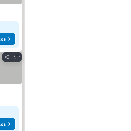
ços
Adicionar aos favoritos
Partilhar
ços