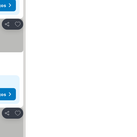
ços
Adicionar aos favoritos
Partilhar
ços
Adicionar aos favoritos
Partilhar