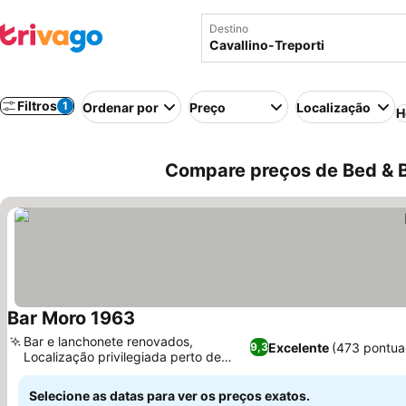
Destino
Filtros
1
Ordenar por
Preço
Localização
H
Compare preços de Bed & Br
Bar Moro 1963
Bar e lanchonete renovados,
Excelente
(473 pontua
9,3
Localização privilegiada perto de
atrações locais
Selecione as datas para ver os preços exatos.