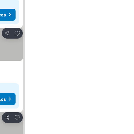
ços
Adicionar aos favoritos
Partilhar
ços
Adicionar aos favoritos
Partilhar