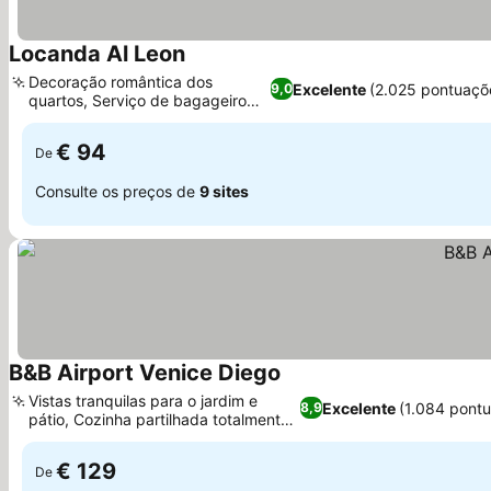
Locanda Al Leon
Decoração romântica dos
Excelente
(2.025 pontuaçõ
9,0
quartos, Serviço de bagageiro
dedicado
€ 94
De
Consulte os preços de
9 sites
B&B Airport Venice Diego
Vistas tranquilas para o jardim e
Excelente
(1.084 pont
8,9
pátio, Cozinha partilhada totalmente
equipada
€ 129
De