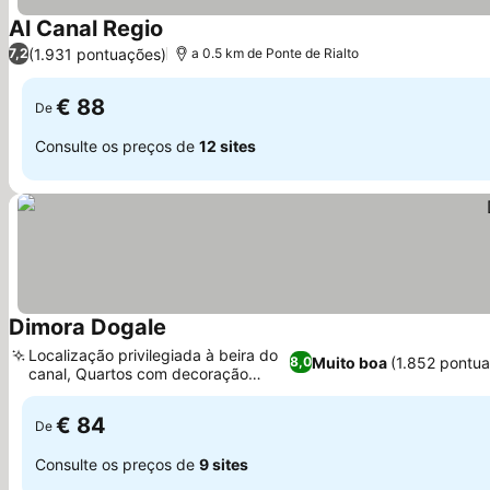
Al Canal Regio
(1.931 pontuações)
7,2
a 0.5 km de Ponte de Rialto
€ 88
De
Consulte os preços de
12 sites
Dimora Dogale
Localização privilegiada à beira do
Muito boa
(1.852 pontu
8,0
canal, Quartos com decoração
peculiar
€ 84
De
Consulte os preços de
9 sites