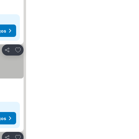
ços
Adicionar aos favoritos
Partilhar
ços
Adicionar aos favoritos