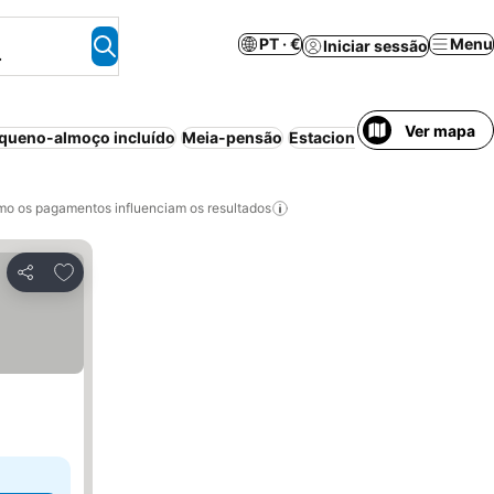
PT · €
Menu
Iniciar sessão
.
Ver mapa
queno-almoço incluído
Meia-pensão
Estacionamento
Ar condi
o os pagamentos influenciam os resultados
Adicionar aos favoritos
Partilhar