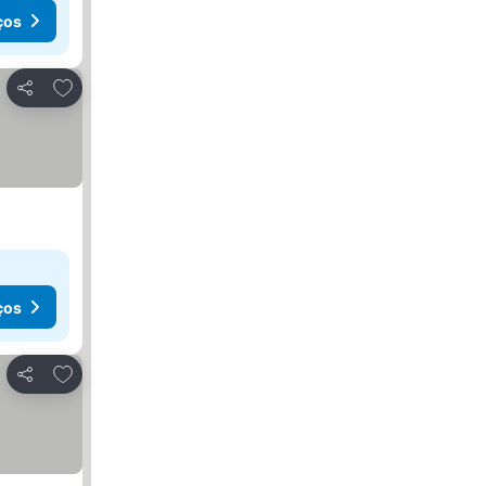
ços
Adicionar aos favoritos
Partilhar
ços
Adicionar aos favoritos
Partilhar