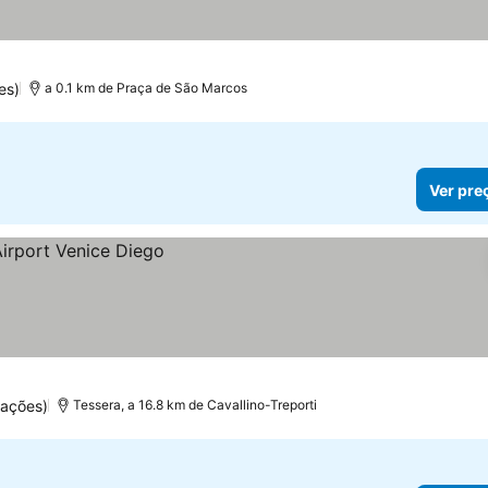
es)
a 0.1 km de Praça de São Marcos
Ver pre
uações)
Tessera, a 16.8 km de Cavallino-Treporti