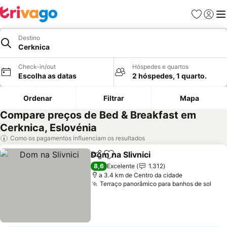
Favoritos
Iniciar
Me
Destino
Cerknica
Check-in/out
Hóspedes e quartos
Escolha as datas
2 hóspedes, 1 quarto.
Ordenar
Filtrar
Mapa
Compare preços de Bed & Breakfast em
Cerknica, Eslovénia
Como os pagamentos influenciam os resultados
Dom na Slivnici
Partilhar
Adicionar aos favoritos
8,6
Excelente
1.312
a 3.4 km de Centro da cidade
Terraço panorâmico para banhos de sol