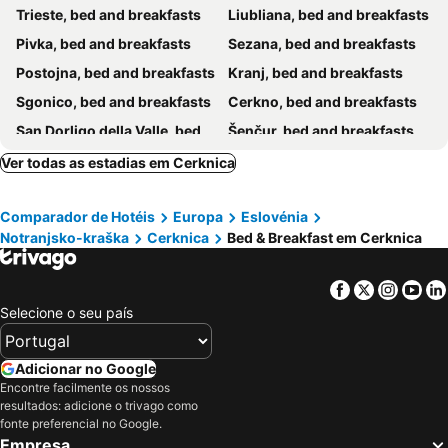
Trieste, bed and breakfasts
Liubliana, bed and breakfasts
Pivka, bed and breakfasts
Sezana, bed and breakfasts
Postojna, bed and breakfasts
Kranj, bed and breakfasts
Sgonico, bed and breakfasts
Cerkno, bed and breakfasts
San Dorligo della Valle, bed and breakfasts
Šenčur, bed and breakfasts
Škofja Loka, bed and breakfasts
Ilirska Bistrica, bed and breakfasts
Ver todas as estadias em Cerknica
Matulji, bed and breakfasts
Spodnja Idrija, bed and breakfasts
Comparador de Hotéis
Europa
Eslovénia
Komenda, bed and breakfasts
Divača, bed and breakfasts
Notranjsko-kraška
Cerknica
Bed & Breakfast em Cerknica
Ajdovščina, bed and breakfasts
Litija, bed and breakfasts
Trzin, bed and breakfasts
Prestranek, bed and breakfasts
Facebook
Twitter
Insta
Yo
Komen, bed and breakfasts
Vipava, bed and breakfasts
Selecione o seu país
Grosuplje, bed and breakfasts
Medvode, bed and breakfasts
Branik, bed and breakfasts
Gorenja vas, bed and breakfasts
Adicionar no Google
Encontre facilmente os nossos
Logatec, bed and breakfasts
resultados: adicione o trivago como
fonte preferencial no Google.
Empresa