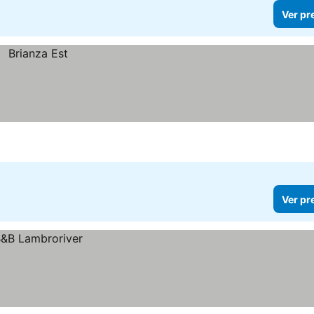
Ver pr
Ver pr