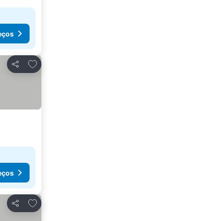
eços
Adicionar aos favoritos
Partilhar
eços
Adicionar aos favoritos
Partilhar