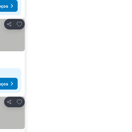
eços
Adicionar aos favoritos
Partilhar
eços
Adicionar aos favoritos
Partilhar