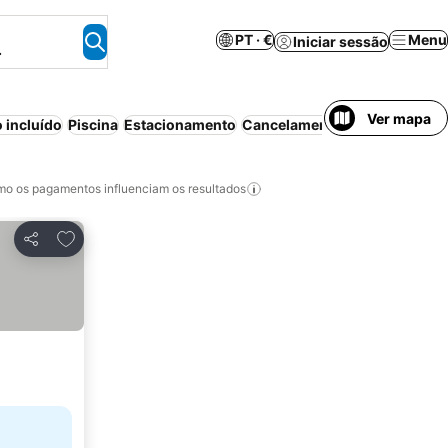
PT · €
Menu
Iniciar sessão
.
Ver mapa
 incluído
Piscina
Estacionamento
Cancelamento gratuito
o os pagamentos influenciam os resultados
Adicionar aos favoritos
Partilhar