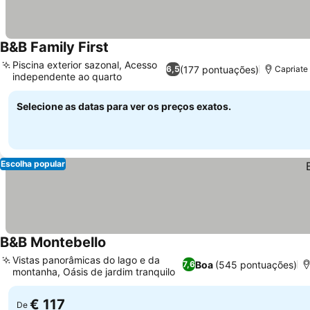
B&B Family First
Piscina exterior sazonal, Acesso
(177 pontuações)
6,5
Capriate
independente ao quarto
Selecione as datas para ver os preços exatos.
Escolha popular
B&B Montebello
Vistas panorâmicas do lago e da
Boa
(545 pontuações)
7,6
montanha, Oásis de jardim tranquilo
€ 117
De