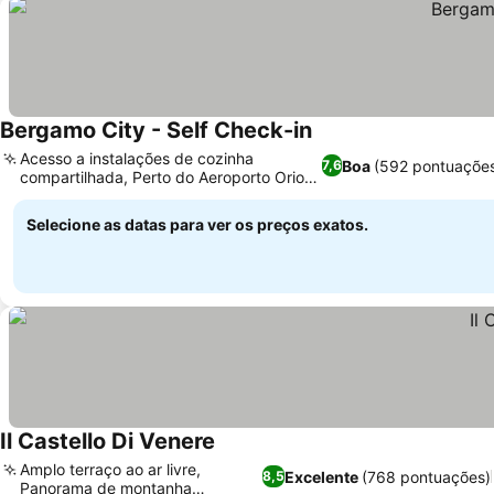
Bergamo City - Self Check-in
Acesso a instalações de cozinha
Boa
(592 pontuaçõe
7,6
compartilhada, Perto do Aeroporto Orio
Al Serio
Selecione as datas para ver os preços exatos.
Il Castello Di Venere
Amplo terraço ao ar livre,
Excelente
(768 pontuações)
8,5
Panorama de montanha