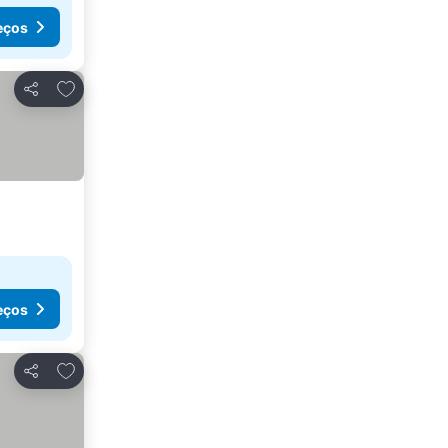
eços
Adicionar aos favoritos
Partilhar
eços
Adicionar aos favoritos
Partilhar