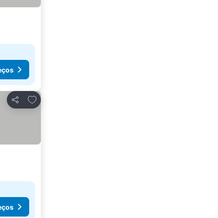
eços
Adicionar aos favoritos
Partilhar
eços