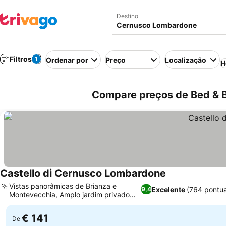
Destino
Filtros
1
Ordenar por
Preço
Localização
H
Compare preços de Bed & B
Castello di Cernusco Lombardone
Vistas panorâmicas de Brianza e
Excelente
(764 pontu
9,4
Montevecchia, Amplo jardim privado
com piscina
€ 141
De