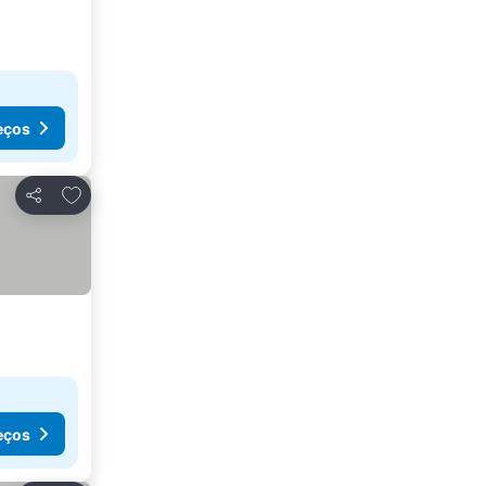
eços
Adicionar aos favoritos
Partilhar
eços