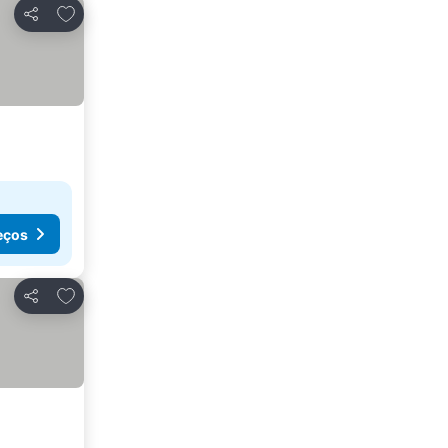
Adicionar aos favoritos
Partilhar
eços
Adicionar aos favoritos
Partilhar