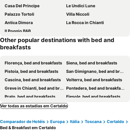
Casa Del Principe
Le Undici Lune
Palazzo Tortoli
Villa Niccoli
Antica Dimora
La Rocca in Chianti
Il Poggio B&B
Other popular destinations with bed and
breakfasts
Florença, bed and breakfasts
Siena, bed and breakfasts
Pistoia, bed and breakfasts
San Gimignano, bed and breakfasts
Cascina, bed and breakfasts
Volterra, bed and breakfasts
Greve in Chianti, bed and breakfasts
Pontedera, bed and breakfasts
Prato, bed and breakfasts
Fiesole, bed and breakfasts
Calenzano, bed and breakfasts
Collesalvetti, bed and breakfasts
Ver todas as estadias em Certaldo
Empoli, bed and breakfasts
Montecatini Terme, bed and breakfasts
Comparador de Hotéis
Europa
Itália
Toscana
Certaldo
Pontassieve, bed and breakfasts
San Casciano in Val di Pesa, bed and breakfasts
Bed & Breakfast em Certaldo