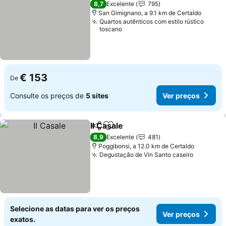
8,7
Excelente
795
San Gimignano, a 9.1 km de Certaldo
Quartos autênticos com estilo rústico
toscano
€ 153
De
Consulte os preços de
5 sites
Ver preços
Il Casale
Partilhar
Adicionar aos favoritos
Ver preços
8,9
Excelente
481
Poggibonsi, a 12.0 km de Certaldo
Degustação de Vin Santo caseiro
Ver preç
Selecione as datas para ver os preços
Ver preços
exatos.