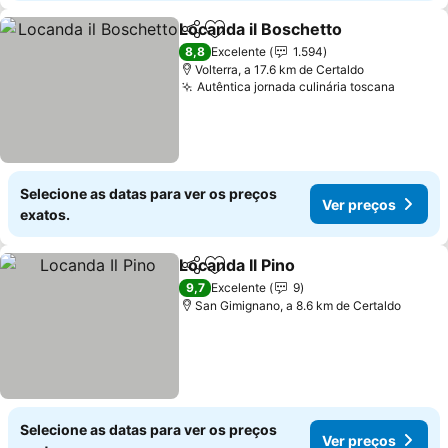
Locanda il Boschetto
Partilhar
Adicionar aos favoritos
Ver p
8,8
Excelente
1.594
Volterra, a 17.6 km de Certaldo
Autêntica jornada culinária toscana
Ver pr
Selecione as datas para ver os preços
Ver preços
exatos.
Locanda Il Pino
Partilhar
Adicionar aos favoritos
Ver preços
9,7
Excelente
9
San Gimignano, a 8.6 km de Certaldo
Selecione as datas para ver os preços
Ver preços