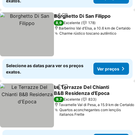
exatos.
Borghetto Di San Filippo
Partilhar
Adicionar aos favoritos
Ve
8,9
Excelente
178
Barberino Val d'Elsa, a 10.6 km de Certaldo
Charme rústico toscano autêntico
Ver pre
Selecione as datas para ver os preços
Ver preços
exatos.
Le Terrazze Del Chianti
Partilhar
Adicionar aos favoritos
B&B Residenza d'Epoca
Ver preços
9,7
Excelente
833
Tavarnelle Val di Pesa, a 15.9 km de Certaldo
Quartos aconchegantes com lençóis
italianos Frette