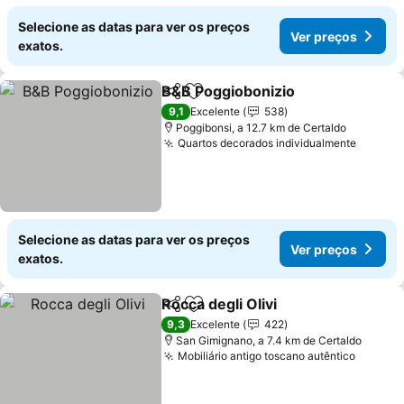
Selecione as datas para ver os preços
Ver preços
exatos.
B&B Poggiobonizio
Partilhar
Adicionar aos favoritos
Ver pre
9,1
Excelente
538
Poggibonsi, a 12.7 km de Certaldo
Quartos decorados individualmente
Ver pr
Selecione as datas para ver os preços
Ver preços
exatos.
Rocca degli Olivi
Partilhar
Adicionar aos favoritos
Ver preço
9,3
Excelente
422
San Gimignano, a 7.4 km de Certaldo
Mobiliário antigo toscano autêntico
Ver pr