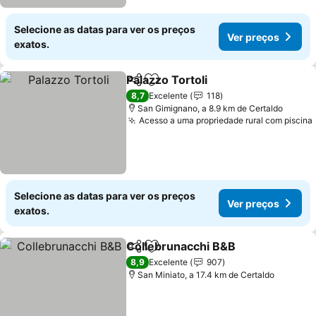
Selecione as datas para ver os preços
Ver preços
exatos.
Palazzo Tortoli
Partilhar
Adicionar aos favoritos
Ver preços
8,7
Excelente
118
San Gimignano, a 8.9 km de Certaldo
Acesso a uma propriedade rural com piscina
Selecione as datas para ver os preços
Ver preços
exatos.
Collebrunacchi B&B
Partilhar
Adicionar aos favoritos
Ver pr
8,9
Excelente
907
San Miniato, a 17.4 km de Certaldo