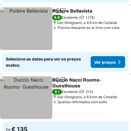
Podere Bellavista
Partilhar
Adicionar aos favoritos
Ver preç
9,6
Excelente
1.174
San Gimignano, a 9.6 km de Certaldo
Piscina relaxante ao ar livre com vista
Ver 
Selecione as datas para ver os preços
Ver preços
exatos.
Duccio Nacci Rooms-
Partilhar
Adicionar aos favoritos
Guesthouse
Ver preços
9,1
Excelente
214
San Gimignano, a 8.9 km de Certaldo
Quartos reformados com estilo
Ver preço
€ 135
De