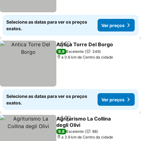
Selecione as datas para ver os preços
Ver preços
exatos.
Antica Torre Del Borgo
Partilhar
Adicionar aos favoritos
Ver
9,9
Excelente
349
a 0.6 km de Centro da cidade
Selecione as datas para ver os preços
Ver preços
exatos.
Agriturismo La Collina
Partilhar
Adicionar aos favoritos
degli Olivi
Ver preços
9,8
Excelente
88
a 3.9 km de Centro da cidade