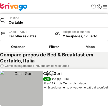
Favoritos
Iniciar
Me
Destino
Certaldo
Check-in/out
Hóspedes e quartos
Escolha as datas
2 hóspedes, 1 quarto.
Ordenar
Filtrar
Mapa
Compare preços de Bed & Breakfast em
Certaldo, Itália
Como os pagamentos influenciam os resultados
Casa Gori
Partilhar
Adicionar aos favoritos
Ver preços
7,9
Boa
866
a 0.1 km de Centro da cidade
Estacionamento privativo no pátio disponível