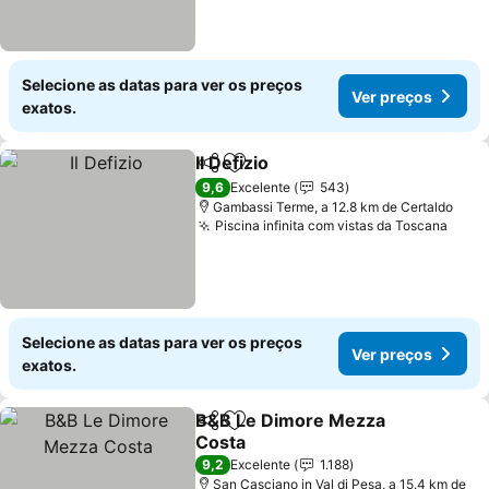
Selecione as datas para ver os preços
Ver preços
exatos.
Il Defizio
Partilhar
Adicionar aos favoritos
Ver preços
9,6
Excelente
543
Gambassi Terme, a 12.8 km de Certaldo
Piscina infinita com vistas da Toscana
Ver 
Selecione as datas para ver os preços
Ver preços
exatos.
B&B Le Dimore Mezza
Partilhar
Adicionar aos favoritos
Costa
Ver preços
9,2
Excelente
1.188
San Casciano in Val di Pesa, a 15.4 km de