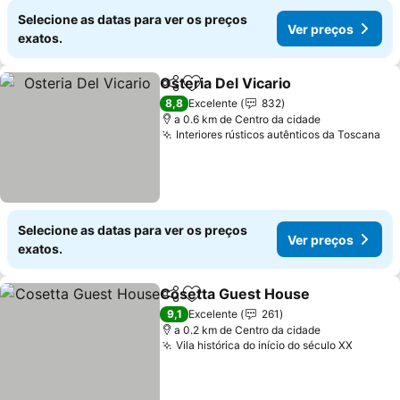
Selecione as datas para ver os preços
Ver preços
exatos.
Osteria Del Vicario
Partilhar
Adicionar aos favoritos
Ver pre
8,8
Excelente
832
a 0.6 km de Centro da cidade
Interiores rústicos autênticos da Toscana
Ve
Selecione as datas para ver os preços
Ver preços
exatos.
Cosetta Guest House
Partilhar
Adicionar aos favoritos
Ver 
9,1
Excelente
261
a 0.2 km de Centro da cidade
Vila histórica do início do século XX
Ver pr