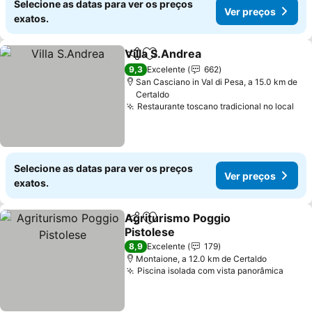
Selecione as datas para ver os preços
Ver preços
exatos.
Villa S.Andrea
Partilhar
Adicionar aos favoritos
Ver preços
9,3
Excelente
662
San Casciano in Val di Pesa, a 15.0 km de
Certaldo
Restaurante toscano tradicional no local
Ver
Selecione as datas para ver os preços
Ver preços
exatos.
Agriturismo Poggio
Partilhar
Adicionar aos favoritos
Pistolese
Ver preços
8,9
Excelente
179
Montaione, a 12.0 km de Certaldo
Piscina isolada com vista panorâmica
Ver p