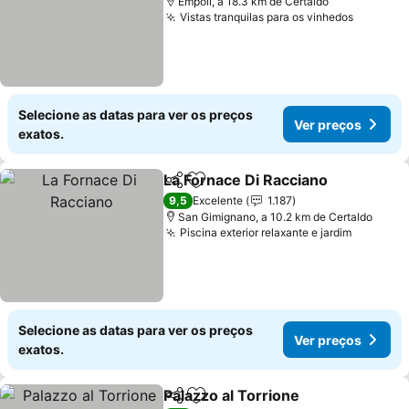
Empoli, a 18.3 km de Certaldo
Vistas tranquilas para os vinhedos
Ver pre
Selecione as datas para ver os preços
Ver preços
exatos.
La Fornace Di Racciano
Partilhar
Adicionar aos favoritos
Ver
9,5
Excelente
1.187
San Gimignano, a 10.2 km de Certaldo
Piscina exterior relaxante e jardim
Ver pre
Selecione as datas para ver os preços
Ver preços
exatos.
Palazzo al Torrione
Partilhar
Adicionar aos favoritos
Ver pr