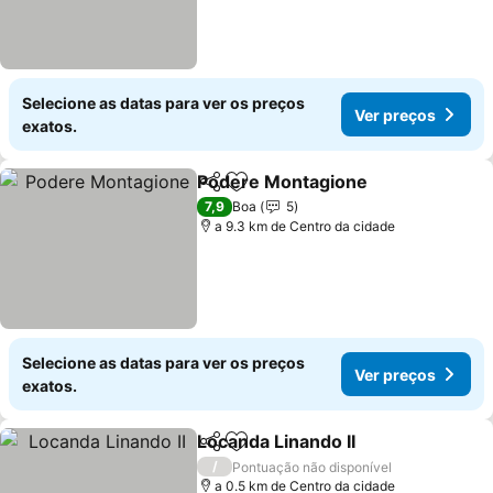
Selecione as datas para ver os preços
Ver preços
exatos.
Podere Montagione
Partilhar
Adicionar aos favoritos
Ver pr
7,9
Boa
5
a 9.3 km de Centro da cidade
Selecione as datas para ver os preços
Ver preços
exatos.
Locanda Linando II
Partilhar
Adicionar aos favoritos
Ver pre
/
Pontuação não disponível
a 0.5 km de Centro da cidade