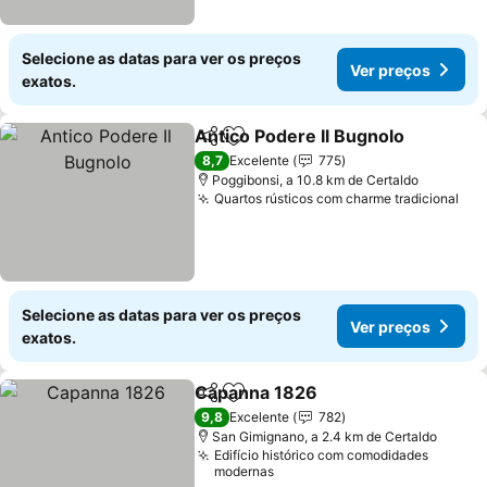
Selecione as datas para ver os preços
Ver preços
exatos.
Antico Podere Il Bugnolo
Partilhar
Adicionar aos favoritos
V
8,7
Excelente
775
Poggibonsi, a 10.8 km de Certaldo
Quartos rústicos com charme tradicional
Ver
Selecione as datas para ver os preços
Ver preços
exatos.
Capanna 1826
Partilhar
Adicionar aos favoritos
Ver preços
9,8
Excelente
782
San Gimignano, a 2.4 km de Certaldo
Edifício histórico com comodidades
modernas