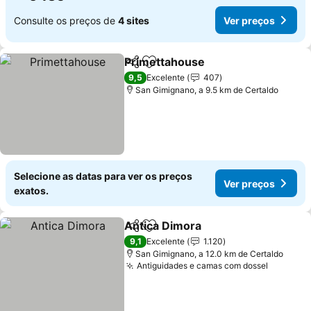
Consulte os preços de
4 sites
Ver preços
Primettahouse
Partilhar
Adicionar aos favoritos
Ver preços
9,5
Excelente
407
San Gimignano, a 9.5 km de Certaldo
Selecione as datas para ver os preços
Ver preços
exatos.
Antica Dimora
Partilhar
Adicionar aos favoritos
Ver preços
9,1
Excelente
1.120
San Gimignano, a 12.0 km de Certaldo
Antiguidades e camas com dossel
Ver pre