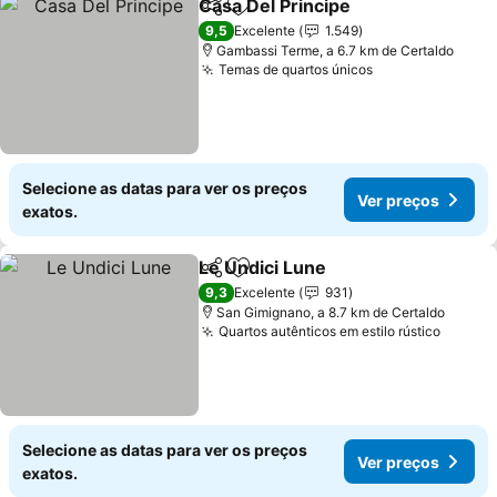
Casa Del Principe
Partilhar
Adicionar aos favoritos
Ver preç
9,5
Excelente
1.549
Gambassi Terme, a 6.7 km de Certaldo
Temas de quartos únicos
Ver preços
Selecione as datas para ver os preços
Ver preços
exatos.
Le Undici Lune
Partilhar
Adicionar aos favoritos
Ver preços
9,3
Excelente
931
San Gimignano, a 8.7 km de Certaldo
Quartos autênticos em estilo rústico
Ver pr
Selecione as datas para ver os preços
Ver preços
exatos.