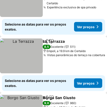
Certaldo
Experiência exclusiva de spa privado
Ver p
Selecione as datas para ver os preços
Ver preços
exatos.
La Terrazza
Partilhar
Adicionar aos favoritos
Ver preços
8,5
Excelente
511
Empoli, a 19.9 km de Certaldo
Vistas panorâmicas do terraço na cobertura
V
Selecione as datas para ver os preços
Ver preços
exatos.
Borgo San Giusto
Partilhar
Adicionar aos favoritos
Ver preç
9,0
Excelente
960