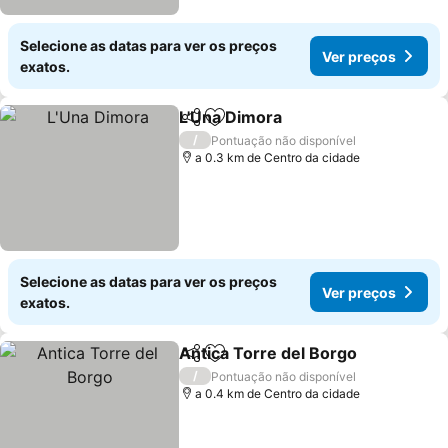
Selecione as datas para ver os preços
Ver preços
exatos.
L'Una Dimora
Partilhar
Adicionar aos favoritos
Ver preços
/
Pontuação não disponível
a 0.3 km de Centro da cidade
Selecione as datas para ver os preços
Ver preços
exatos.
Antica Torre del Borgo
Partilhar
Adicionar aos favoritos
Ver
/
Pontuação não disponível
a 0.4 km de Centro da cidade